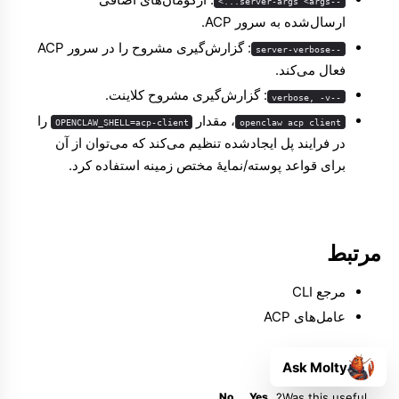
--server-args <args...>
ارسال‌شده به سرور ACP.
: گزارش‌گیری مشروح را در سرور ACP
--server-verbose
فعال می‌کند.
: گزارش‌گیری مشروح کلاینت.
--verbose, -v
، مقدار
را
OPENCLAW_SHELL=acp-client
openclaw acp client
در فرایند پل ایجادشده تنظیم می‌کند که می‌توان از آن
برای قواعد پوسته/نمایهٔ مختص زمینه استفاده کرد.
مرتبط
مرجع CLI
عامل‌های ACP
Ask Molty
No
Yes
Was this useful?