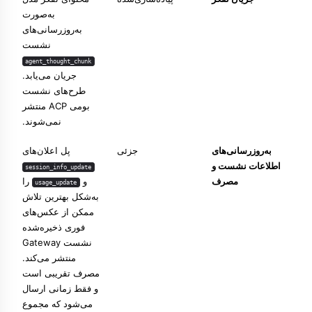
به‌صورت
به‌روزرسانی‌های
نشست
agent_thought_chunk
جریان می‌یابد.
طرح‌های نشست
بومی ACP منتشر
نمی‌شوند.
به‌روزرسانی‌های
جزئی
پل اعلان‌های
اطلاعات نشست و
session_info_update
مصرف
و
را
usage_update
به‌شکل بهترین تلاش
ممکن از عکس‌های
فوری ذخیره‌شده
نشست Gateway
منتشر می‌کند.
مصرف تقریبی است
و فقط زمانی ارسال
می‌شود که مجموع