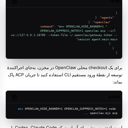
JSON
opy code
{
{
:
"agents"
{
:
"openclaw"
:
"env OPENCLAW_HIDE_BANNER=1 
"command"
OPENCLAW_SUPPRESS_NOTES=1 openclaw acp --url 
ws://127.0.0.1:18789 --token-file ~/.openclaw/gateway.token --
session agent:main:main"
}
}
}
برای یک checkout محلی OpenClaw در مخزن، به‌جای اجراکنندهٔ
توسعه از نقطهٔ ورود مستقیم CLI استفاده کنید تا جریان ACP پاک
بماند:
BASH
opy code
env
 OPENCLAW_HIDE_BANNER=1 OPENCLAW_SUPPRESS_NOTES=1 node 
openclaw.mjs acp ...
این ساده‌ترین روش برای آن است که Codex، Claude Code یا