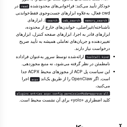
خودکار تأیید می‌کند: فراخوانی‌های محدودشده
در
read
cwd فعال، به‌علاوه ابزارهای جست‌وجوی فقط‌خواندنی
(
،
،
). ابزارهای
search
web_search
memory_search
ناشناخته/غیراصلی، خواندن‌های خارج از محدوده،
ابزارهای قادر به اجرا، ابزارهای صفحه کنترل، ابزارهای
تغییردهنده و جریان‌های تعاملی همیشه به تأیید صریح
درخواست نیاز دارند.
ارائه‌شده توسط سرور به‌عنوان فراداده
toolCall.kind
نامطمئن در نظر گرفته می‌شود، نه منبع مجوزدهی.
این سیاست پل ACP از مجوزهای محیط ACPX جدا
است. اگر OpenClaw را از طریق بک‌اند
اجرا
acpx
می‌کنید،
plugins.entries.acpx.config.permissionMode=approve-all
کلید اضطراری «yolo» برای آن نشست محیط است.