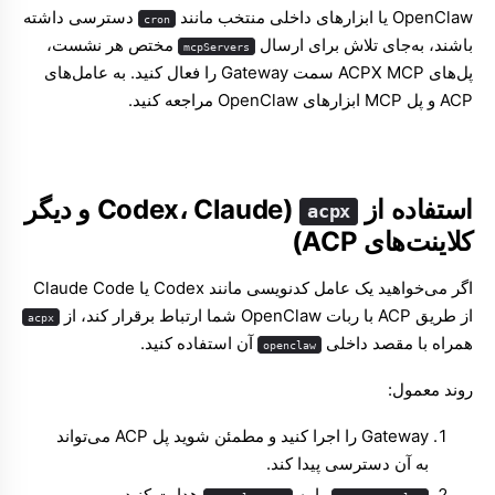
OpenClaw یا ابزارهای داخلی منتخب مانند
دسترسی داشته
cron
باشند، به‌جای تلاش برای ارسال
مختص هر نشست،
mcpServers
پل‌های ACPX MCP سمت Gateway را فعال کنید. به
عامل‌های
ACP
و
پل MCP ابزارهای OpenClaw
مراجعه کنید.
استفاده از
(Codex، Claude و دیگر
acpx
کلاینت‌های ACP)
اگر می‌خواهید یک عامل کدنویسی مانند Codex یا Claude Code
از طریق ACP با ربات OpenClaw شما ارتباط برقرار کند، از
acpx
همراه با مقصد داخلی
آن استفاده کنید.
openclaw
روند معمول:
Gateway را اجرا کنید و مطمئن شوید پل ACP می‌تواند
به آن دسترسی پیدا کند.
را به
هدایت کنید.