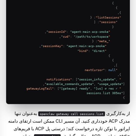
}
}
,
}
{
:
"listSessions"
[
:
"sessions"
{
,
:
"agent:main:acp-smoke"
"sessionId"
,
:
"/path/to/workspace"
"cwd"
{
:
"_meta"
,
:
"agent:main:acp-smoke"
"sessionKey"
:
"direct"
"kind"
}
}
,
]
:
null
"nextCursor"
,
}
:
[
"session_info_update"
,
"notifications"
,
"available_commands_update"
,
"usage_update"
]
:
[
"[gateway] ready"
,
"[ws] ⇄ res ✓ 
"gatewayLogTail"
sessions.list 305ms"
]
}
از به‌کارگیری
به‌عنوان تنها
openclaw gateway call sessions.list
مدرک ACP خودداری کنید. آن مسیر CLI ممکن است ارتقای دامنه
اپراتور با توکن تازه درخواست کند؛ درستی پل ACP با فریم‌های