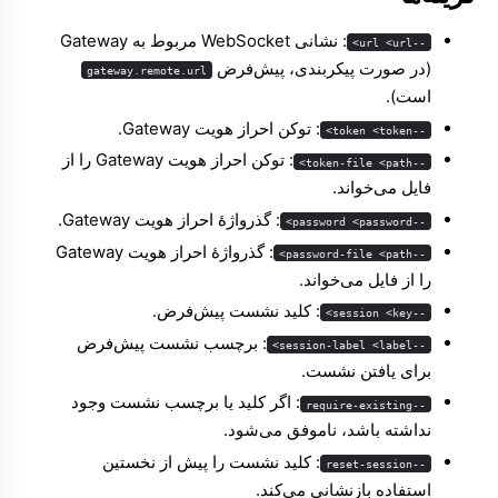
: نشانی WebSocket مربوط به Gateway
--url <url>
(در صورت پیکربندی، پیش‌فرض
gateway.remote.url
است).
: توکن احراز هویت Gateway.
--token <token>
: توکن احراز هویت Gateway را از
--token-file <path>
فایل می‌خواند.
: گذرواژهٔ احراز هویت Gateway.
--password <password>
: گذرواژهٔ احراز هویت Gateway
--password-file <path>
را از فایل می‌خواند.
: کلید نشست پیش‌فرض.
--session <key>
: برچسب نشست پیش‌فرض
--session-label <label>
برای یافتن نشست.
: اگر کلید یا برچسب نشست وجود
--require-existing
نداشته باشد، ناموفق می‌شود.
: کلید نشست را پیش از نخستین
--reset-session
استفاده بازنشانی می‌کند.