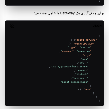
}
برای هدف‌گیری یک Gateway یا عامل مشخص:
JSON
opy code
{
{
:
"agent_servers"
{
:
"OpenClaw ACP"
,
:
"custom"
"type"
,
:
"openclaw"
"command"
[
:
"args"
,
"acp"
,
"--url"
,
"wss://gateway-host:18789"
,
"--token"
,
"<token>"
,
"--session"
"agent:design:main"
,
]
}
{
:
"env"
}
}
}