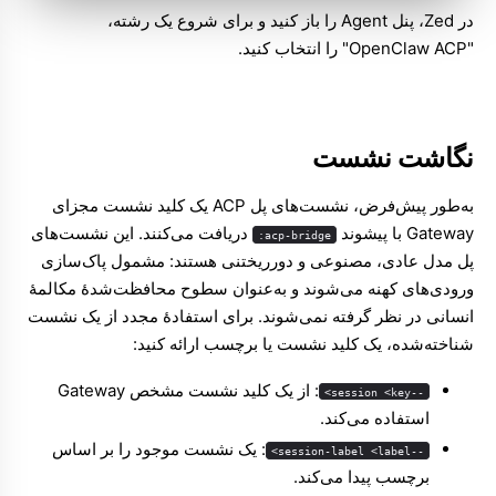
در Zed، پنل Agent را باز کنید و برای شروع یک رشته،
"OpenClaw ACP" را انتخاب کنید.
نگاشت نشست
به‌طور پیش‌فرض، نشست‌های پل ACP یک کلید نشست مجزای
Gateway با پیشوند
دریافت می‌کنند. این نشست‌های
acp-bridge:
پل مدل عادی، مصنوعی و دورریختنی هستند: مشمول پاک‌سازی
ورودی‌های کهنه می‌شوند و به‌عنوان سطوح محافظت‌شدهٔ مکالمهٔ
انسانی در نظر گرفته نمی‌شوند. برای استفادهٔ مجدد از یک نشست
شناخته‌شده، یک کلید نشست یا برچسب ارائه کنید:
: از یک کلید نشست مشخص Gateway
--session <key>
استفاده می‌کند.
: یک نشست موجود را بر اساس
--session-label <label>
برچسب پیدا می‌کند.