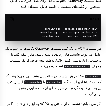
کلید نشست Gateway انجام می‌دهد. برای هدف‌گیری یک عامل
مشخص، از کلیدهای نشست با دامنهٔ عامل استفاده کنید:
BASH
opy code
openclaw acp --session agent:main:main
openclaw acp --session agent:design:main
openclaw acp --session agent:qa:bug-123
هر نشست ACP به یک کلید نشست Gateway نگاشت می‌شود. یک
عامل می‌تواند نشست‌های زیادی داشته باشد؛ مگر اینکه کلید یا
برچسب را بازنویسی کنید، ACP به‌طور پیش‌فرض از یک نشست
مجزای
استفاده می‌کند.
acp-bridge:<uuid>
مختص هر نشست در حالت پل پشتیبانی نمی‌شوند. اگر
mcpServers
کلاینت ACP آن‌ها را هنگام
یا
ارسال کند،
loadSession
newSession
پل به‌جای نادیده‌گرفتن بی‌سروصدای آن‌ها، خطایی روشن
برمی‌گرداند.
اگر می‌خواهید نشست‌های مبتنی بر ACPX به ابزارهای Plugin در