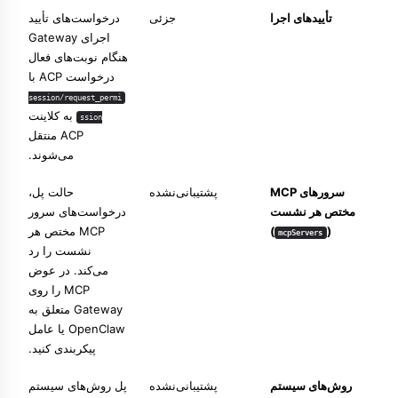
تأییدهای اجرا
جزئی
درخواست‌های تأیید
اجرای Gateway
هنگام نوبت‌های فعال
درخواست ACP با
session/request_permi
به کلاینت
ssion
ACP منتقل
می‌شوند.
سرورهای MCP
پشتیبانی‌نشده
حالت پل،
مختص هر نشست
درخواست‌های سرور
(
)
MCP مختص هر
mcpServers
نشست را رد
می‌کند. در عوض
MCP را روی
Gateway متعلق به
OpenClaw یا عامل
پیکربندی کنید.
روش‌های سیستم
پشتیبانی‌نشده
پل روش‌های سیستم