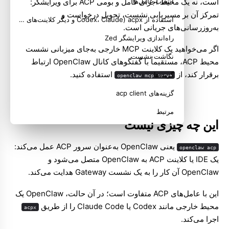
است، نه یک محیط اجرای کامل و بومی ACP برای ویرایشگر:
انتخاب عامل‌ها
تمرکز آن بر مسیریابی نشست، تحویل درخواست و
استفاده از acpx (Codex، Claude و دیگر کلاینت‌های ACP)
به‌روزرسانی‌های جریانی است.
راه‌اندازی ویرایشگر Zed
اگر می‌خواهید یک کلاینت MCP خارجی به‌جای میزبانی نشست
نگاشت نشست
محیط ACP، مستقیماً با گفتگوهای کانال OpenClaw ارتباط
برقرار کند، از
استفاده کنید.
گزینه‌ها
openclaw mcp serve
گزینه‌های acp client
مرتبط
این چه چیزی نیست
یعنی OpenClaw به‌عنوان سرور ACP عمل می‌کند:
openclaw acp
یک IDE یا کلاینت ACP به OpenClaw متصل می‌شود و
OpenClaw آن کار را به یک نشست Gateway هدایت می‌کند.
این با
عامل‌های ACP
متفاوت است؛ در آن حالت، OpenClaw یک
محیط خارجی مانند Codex یا Claude Code را از طریق
acpx
اجرا می‌کند.