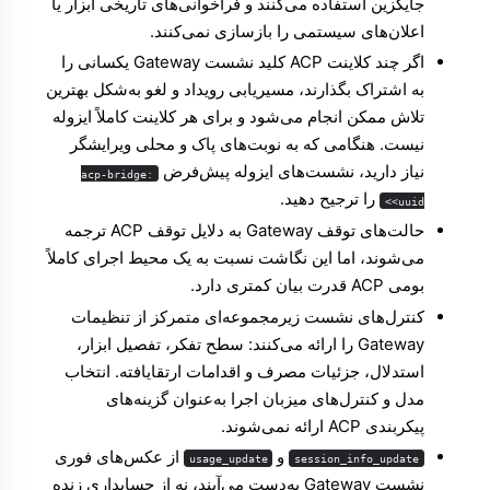
جایگزین استفاده می‌کنند و فراخوانی‌های تاریخی ابزار یا
اعلان‌های سیستمی را بازسازی نمی‌کنند.
اگر چند کلاینت ACP کلید نشست Gateway یکسانی را
به اشتراک بگذارند، مسیریابی رویداد و لغو به‌شکل بهترین
تلاش ممکن انجام می‌شود و برای هر کلاینت کاملاً ایزوله
نیست. هنگامی که به نوبت‌های پاک و محلی ویرایشگر
نیاز دارید، نشست‌های ایزوله پیش‌فرض
acp-bridge:
را ترجیح دهید.
<uuid>
حالت‌های توقف Gateway به دلایل توقف ACP ترجمه
می‌شوند، اما این نگاشت نسبت به یک محیط اجرای کاملاً
بومی ACP قدرت بیان کمتری دارد.
کنترل‌های نشست زیرمجموعه‌ای متمرکز از تنظیمات
Gateway را ارائه می‌کنند: سطح تفکر، تفصیل ابزار،
استدلال، جزئیات مصرف و اقدامات ارتقایافته. انتخاب
مدل و کنترل‌های میزبان اجرا به‌عنوان گزینه‌های
پیکربندی ACP ارائه نمی‌شوند.
و
از عکس‌های فوری
usage_update
session_info_update
نشست Gateway به‌دست می‌آیند، نه از حسابداری زنده