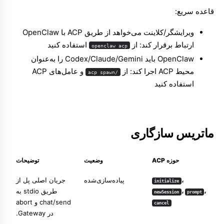
قاعده سریع:
ویرایشگر/کلاینت می‌خواهد از طریق ACP با OpenClaw
ارتباط برقرار کند: از
استفاده کنید
openclaw acp
OpenClaw باید Codex/Claude/Gemini را به‌عنوان
محیط ACP اجرا کند: از
و
عامل‌های ACP
/acp spawn
استفاده کنید
ماتریس سازگاری
حوزه ACP
وضعیت
توضیحات
،
پیاده‌سازی‌شده
جریان اصلی پل از
initialize
،
،
طریق stdio به
newSession
prompt
chat/send و abort
cancel
در Gateway.