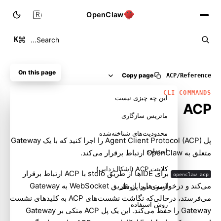
🇮🇷
OpenClaw
K
Search...
On this page
Copy page
ACP
/
Reference
CLI COMMANDS
این چه چیزی نیست
ACP
ماتریس سازگاری
محدودیت‌های شناخته‌شده
پل
Agent Client Protocol (ACP)
را اجرا کنید که با یک Gateway
استفاده
متعلق به OpenClaw ارتباط برقرار می‌کند.
کلاینت ACP (اشکال‌زدایی)
برای IDEها از طریق stdio با ACP ارتباط برقرار
openclaw acp
می‌کند و درخواست‌ها را از طریق WebSocket به Gateway
آزمون دود پروتکل
می‌فرستد، درحالی‌که نگاشت نشست‌های ACP به کلیدهای نشست
روش استفاده
Gateway را حفظ می‌کند. این یک پل ACP متکی بر Gateway