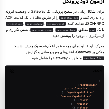
آزمون دود پروتکل
برای اشکال‌زدایی در سطح پروتکل، یک Gateway با وضعیت ایزوله
راه‌اندازی کنید و
را از طریق stdio با یک کلاینت ACP
openclaw acp
JSON-RPC هدایت کنید.
،
،
initialize
session/new
session/list
با یک
مطلق،
،
، بستن تکراری و
session/resume
session/close
cwd
ازسرگیری ناموجود را پوشش دهید.
مدرک باید قابلیت‌های چرخه عمر اعلام‌شده، یک ردیف نشست
متکی بر Gateway، اعلان‌های به‌روزرسانی و گزارش
متعلق به Gateway را شامل شود:
sessions.list
JSON
opy code
{
{
:
"initialize"
,
:
1
"protocolVersion"
{
:
"agentCapabilities"
{
:
"sessionCapabilities"
,
}
{
:
"list"
,
}
{
:
"resume"
}
{
:
"close"