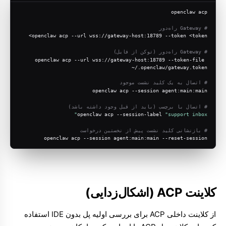
openclaw acp
# Gateway راه‌دور
openclaw acp --url wss://gateway-host:18789 --token <token>
# Gateway راه‌دور (توکن از فایل)
openclaw acp --url wss://gateway-host:18789 --token-file 
~/.openclaw/gateway.token
# اتصال به یک کلید نشست موجود
openclaw acp --session agent:main:main
# اتصال با برچسب (باید از قبل وجود داشته باشد)
openclaw acp --session-label 
"support inbox"
# بازنشانی کلید نشست پیش از نخستین درخواست
openclaw acp --session agent:main:main --reset-session
کلاینت ACP (اشکال‌زدایی)
از کلاینت داخلی ACP برای بررسی اولیه پل بدون IDE استفاده