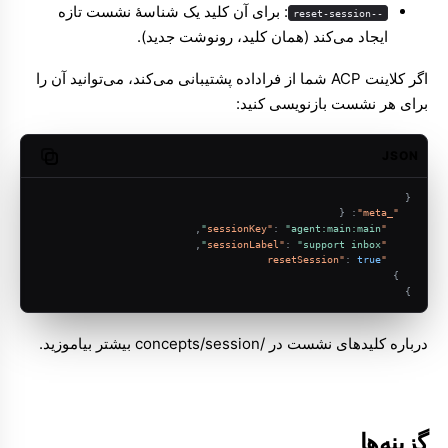
: برای آن کلید یک شناسهٔ نشست تازه
--reset-session
ایجاد می‌کند (همان کلید، رونوشت جدید).
اگر کلاینت ACP شما از فراداده پشتیبانی می‌کند، می‌توانید آن را
برای هر نشست بازنویسی کنید:
JSON
opy code
{
{
:
"_meta"
,
:
"agent:main:main"
"sessionKey"
,
:
"support inbox"
"sessionLabel"
:
true
"resetSession"
}
}
درباره کلیدهای نشست در
/concepts/session
بیشتر بیاموزید.
گزینه‌ها