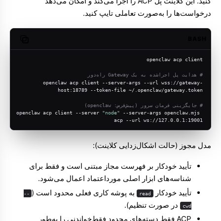
کنید. این کلاینت پل ACP را اجرا می‌کند و امکان می‌دهد
درخواست‌ها را به‌صورت تعاملی تایپ کنید.
BASH
opy code
openclaw acp client
# هدایت پل اجراشده به یک Gateway راه‌دور
openclaw acp client --server-args --url wss://gateway-
host:18789 --token-file ~/.openclaw/gateway.token
# جایگزینی فرمان سرور (پیش‌فرض: openclaw)
openclaw acp client --server 
"node"
 --server-args openclaw.mjs 
acp --url ws://127.0.0.1:19001
مدل مجوز (حالت اشکال‌زدایی کلاینت):
تأیید خودکار بر فهرست مجاز مبتنی است و فقط برای
شناسه‌های ابزار اصلی مورداعتماد اعمال می‌شود.
تأیید خودکار
به پوشه کاری فعلی محدود است (
--
read
در صورت تنظیم).
cwd
ACP فقط دسته‌های محدودِ فقط‌خواندنی را به‌طور