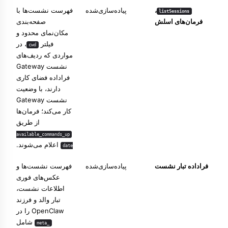
،
پیاده‌سازی‌شده
فهرست نشست‌ها با
listSessions
فرمان‌های اسلش
صفحه‌بندی
مکان‌نمای محدود و
فیلتر
، در
cwd
مواردی که ردیف‌های
نشست Gateway
فراداده فضای کاری
دارند، با وضعیت
نشست Gateway
کار می‌کند؛ فرمان‌ها
از طریق
available_commands_up
اعلام می‌شوند.
date
فراداده تبار نشست
پیاده‌سازی‌شده
فهرست نشست‌ها و
عکس‌های فوری
اطلاعات نشست،
تبار والد و فرزند
OpenClaw را در
شامل
_meta