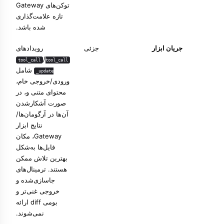
توکن‌های Gateway
تازه علامت‌گذاری
شده باشد.
جریان ابزار
جزئی
رویدادهای
/
tool_call
tool_call
شامل
_update
ورودی/خروجی خام،
محتوای متنی و، در
صورت آشکارشدن
آن‌ها در آرگومان‌ها/
نتایج ابزار
Gateway، مکان
فایل‌ها به‌شکل
بهترین تلاش ممکن
هستند. ترمینال‌های
جاسازی‌شده و
خروجی غنی‌تر و
بومی diff ارائه
نمی‌شوند.