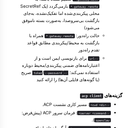
بازمی‌گردد (یک SecretRef
gateway.remote.*
محلی پیکربندی‌شده اما تفکیک‌نشده، به‌جای
بازگشت بی‌سروصدا، به‌صورت بسته ناموفق
می‌شود)
حالت راه‌دور:
همراه با
gateway.remote.*
بازگشت به محیط/پیکربندی مطابق قواعد
تقدم راه‌دور
برای بازنویسی ایمن است و از
--url
اعتبارنامه‌های ضمنی پیکربندی/محیط دوباره
Molty
استفاده نمی‌کند؛
/
صریح
--password
--token
(یا گونه‌های فایلی آن‌ها) را ارائه کنید
گزینه‌های
acp client
: مسیر کاری نشست ACP.
--cwd <dir>
: فرمان سرور ACP (پیش‌فرض:
--server <command>
).
openclaw
: آرگومان‌های اضافی