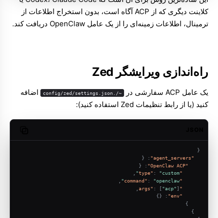
کلاینت دیگری که از ACP آگاه است، بدون استخراج اطلاعات از
ترمینال، اطلاعات زمینه‌ای را از یک عامل OpenClaw دریافت کند.
راه‌اندازی ویرایشگر Zed
یک عامل ACP سفارشی در
اضافه
~/.config/zed/settings.json
کنید (یا از رابط تنظیمات Zed استفاده کنید):
JSON
opy code
{
{
:
"agent_servers"
{
:
"OpenClaw ACP"
,
:
"custom"
"type"
,
:
"openclaw"
"command"
,
:
[
"acp"
]
"args"
}
{
:
"env"
}
}