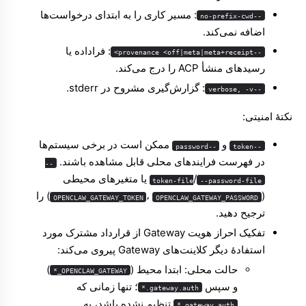
: مسیر کاری را به ابتدای درخواست‌ها
--no-prefix-cwd
اضافه نمی‌کند.
: فراداده یا
--provenance <off|meta|meta+receipt>
رسیدهای منشأ ACP را درج می‌کند.
: گزارش‌گیری مشروح در stderr.
--verbose, -v
نکتهٔ امنیتی:
و
ممکن است در برخی سیستم‌ها
--password
--token
در فهرست فرایندهای محلی قابل مشاهده باشند.
--
/
یا متغیرهای محیطی
token-file
--password-file
(
،
) را
OPENCLAW_GATEWAY_TOKEN
OPENCLAW_GATEWAY_PASSWORD
ترجیح دهید.
تفکیک احراز هویت Gateway از قرارداد مشترک مورد
استفادهٔ دیگر کلاینت‌های Gateway پیروی می‌کند:
حالت محلی: ابتدا محیط (
)
OPENCLAW_GATEWAY_*
و سپس
؛ تنها زمانی که
gateway.auth.*
تنظیم نشده باشد، به
gateway.auth.*