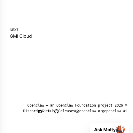
NEXT
GMI Cloud
OpenClaw Foundation
project
© 2026 OpenClaw — an
Discord
GitHub
Releases
openclaw.org
openclaw.ai
Ask Molty