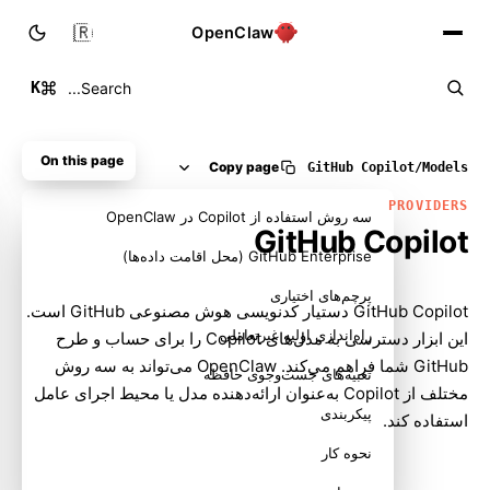
🇮🇷
OpenClaw
K
Search...
On this page
Copy page
GitHub Copilot
/
Models
PROVIDERS
سه روش استفاده از Copilot در OpenClaw
GitHub Copilot
GitHub Enterprise (محل اقامت داده‌ها)
پرچم‌های اختیاری
GitHub Copilot دستیار کدنویسی هوش مصنوعی GitHub است.
راه‌اندازی اولیه غیرتعاملی
این ابزار دسترسی به مدل‌های Copilot را برای حساب و طرح
GitHub شما فراهم می‌کند. OpenClaw می‌تواند به سه روش
تعبیه‌های جست‌وجوی حافظه
مختلف از Copilot به‌عنوان ارائه‌دهنده مدل یا محیط اجرای عامل
پیکربندی
استفاده کند.
نحوه کار