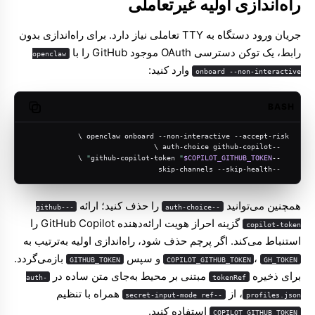
راه‌اندازی اولیه غیرتعاملی
جریان ورود دستگاه به TTY تعاملی نیاز دارد. برای راه‌اندازی بدون
رابط، یک توکن دسترسی OAuth موجود GitHub را با
openclaw
وارد کنید:
onboard --non-interactive
BASH
opy code
openclaw onboard --non-interactive --accept-risk \
  --auth-choice github-copilot \
 \
"
"
$COPILOT_GITHUB_TOKEN
  --github-copilot-token 
  --skip-channels --skip-health
همچنین می‌توانید
را حذف کنید؛ ارائه
--github-
--auth-choice
گزینه احراز هویت ارائه‌دهنده GitHub Copilot را
copilot-token
استنباط می‌کند. اگر پرچم حذف شود، راه‌اندازی اولیه به‌ترتیب به
،
و سپس
بازمی‌گردد.
GITHUB_TOKEN
COPILOT_GITHUB_TOKEN
GH_TOKEN
برای ذخیره
مبتنی بر محیط به‌جای متن ساده در
auth-
tokenRef
، از
همراه با تنظیم
--secret-input-mode ref
profiles.json
استفاده کنید.
COPILOT_GITHUB_TOKEN