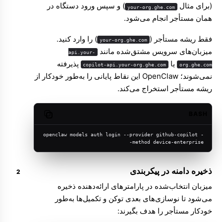
(برای مثال
) و سپس ورود دستگاه در
your-org.ghe.com
همان مستأجر انجام می‌شود.
فقط ریشه مستأجر (
) را وارد کنید.
your-org.ghe.com
میزبان‌های سرویس مشتق‌شده مانند
api.your-
یا
پذیرفته
copilot-api.your-org.ghe.com
org.ghe.com
نمی‌شوند؛ OpenClaw این نقاط پایانی را به‌طور خودکار از
ریشه مستأجر استخراج می‌کند.
BASH
Copy code
openclaw models auth login --provider github-copilot -
-method device-enterprise
ذخیره دامنه در پیکربندی
میزبان انتخاب‌شده در پارامترهای ارائه‌دهنده ذخیره
می‌شود تا نوسازی‌های بعدی توکن و تکمیل‌ها به‌طور
خودکار مستأجر را هدف بگیرند: