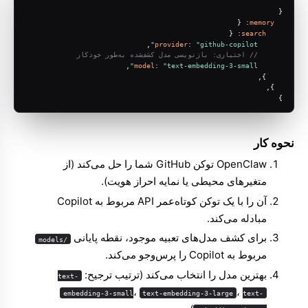
{
: {
memory
: {
search
,
provider
: 
"github-copilot"
// اختیاری: بازنویسی مدل کشف‌شده به‌طور خودکار
,
model
: 
"text-embedding-3-small"
    },
  },
}
نحوه کار
OpenClaw توکن GitHub شما را حل می‌کند (از
متغیرهای محیطی یا نمایه احراز هویت).
آن را با یک توکن کوتاه‌عمر API مربوط به Copilot
مبادله می‌کند.
برای کشف مدل‌های تعبیه موجود، نقطه پایانی
/models
مربوط به Copilot را پرس‌وجو می‌کند.
بهترین مدل را انتخاب می‌کند (ترتیب ترجیح:
text-
،
،
embedding-3-small
text-embedding-3-large
text-