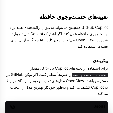
تعبیه‌های جست‌وجوی حافظه
GitHub Copilot همچنین می‌تواند به‌عنوان ارائه‌دهنده تعبیه برای
جست‌وجوی حافظه
عمل کند. اگر اشتراک Copilot دارید و وارد
شده‌اید، OpenClaw می‌تواند بدون کلید API جداگانه از آن برای
تعبیه‌ها استفاده کند.
پیکربندی
برای استفاده از تعبیه‌های GitHub Copilot، مقدار
را صریحاً تنظیم کنید. اگر توکن GitHub در
memory.search.provider
دسترس باشد، OpenClaw مدل‌های تعبیه موجود را از API مربوط
به Copilot کشف می‌کند و به‌طور خودکار بهترین مدل را انتخاب
می‌کند.
JSON5
opy code