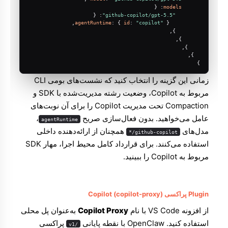
: {
models
: {
"github-copilot/gpt-5.5"
agentRuntime
: { 
id
: 
"copilot"
 },
        },
      },
    },
  },
}
زمانی این گزینه را انتخاب کنید که نشست‌های بومی CLI
مربوط به Copilot، وضعیت رشته مدیریت‌شده با SDK و
Compaction تحت مدیریت Copilot را برای آن نوبت‌های
عامل می‌خواهید. بدون فعال‌سازی صریح
،
agentRuntime
مدل‌های
همچنان از ارائه‌دهنده داخلی
github-copilot/*
استفاده می‌کنند. برای قرارداد کامل محیط اجرا،
مهار SDK
مربوط به Copilot
را ببینید.
Plugin پراکسی Copilot (copilot-proxy)
از افزونه VS Code با نام
Copilot Proxy
به‌عنوان پل محلی
استفاده کنید. OpenClaw با نقطه پایانی
پراکسی
/v1