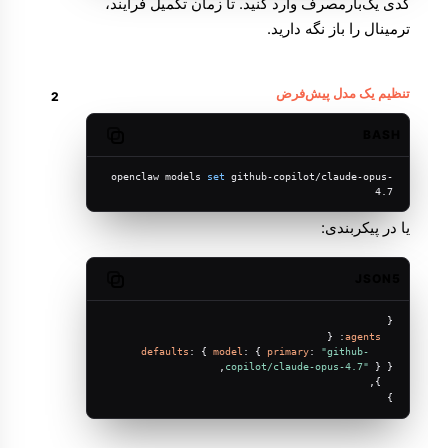
کدی یک‌بارمصرف وارد کنید. تا زمان تکمیل فرایند،
ترمینال را باز نگه دارید.
تنظیم یک مدل پیش‌فرض
BASH
Copy code
openclaw models 
set
 github-copilot/claude-opus-
4.7
یا در پیکربندی:
JSON5
Copy code
{
: {
agents
defaults
: { 
model
: { 
primary
: 
"github-
copilot/claude-opus-4.7"
 } },
  },
}