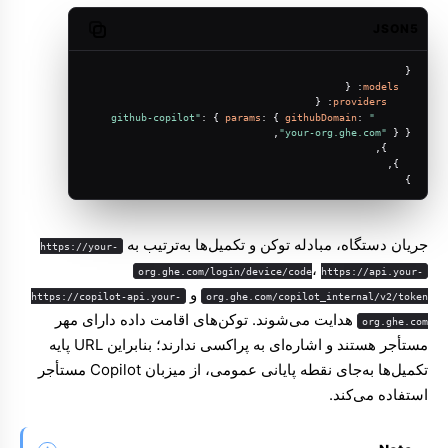
JSON5
Copy code
{
: {
models
: {
providers
: { 
params
: { 
githubDomain
: 
"github-copilot"
"your-org.ghe.com"
 } },
    },
  },
}
جریان دستگاه، مبادله توکن و تکمیل‌ها به‌ترتیب به
https://your-
،
org.ghe.com/login/device/code
https://api.your-
و
https://copilot-api.your-
org.ghe.com/copilot_internal/v2/token
هدایت می‌شوند. توکن‌های اقامت داده دارای مهر
org.ghe.com
مستأجر هستند و اشاره‌ای به پراکسی ندارند؛ بنابراین URL پایه
تکمیل‌ها به‌جای نقطه پایانی عمومی، از میزبان Copilot مستأجر
استفاده می‌کند.