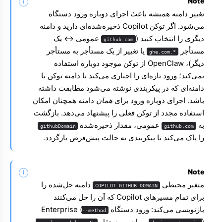
Note
تغییر دامنه همیشه باعث اجرای دوباره ورود دستگاه
می‌شود. اگر توکن Copilot ذخیره‌شده‌ای دارید و دامنه
دیگری را انتخاب کنید (
عمومی ↔ یک
github.com
مستأجر
یا تغییر از یک مستأجر به مستأجر
*.ghe.com
دیگر)، OpenClaw از توکن موجود دوباره استفاده
نمی‌کند؛ ورود تازه‌ای را اجباری می‌کند تا دامنه توکن با
دامنه‌ای که در پیکربندی نوشته می‌شود مطابقت داشته
باشد. اجرای دوباره ورود برای
همان
دامنه همچنان امکان
استفاده مجدد از توکن فعلی را پیشنهاد می‌دهد. بازگشت
به
عمومی، مقدار ذخیره‌شده
githubDomain
github.com
را پاک می‌کند تا پیکربندی به حالت پیش‌فرض بازگردد.
Note
متغیر محیطی
دامنه حل‌شده را
COPILOT_GITHUB_DOMAIN
برای تمام مسیرهای Copilot که آن را حل می‌کنند
بازنویسی می‌کند: ورود دستگاه Enterprise (
--method
)، میان‌بر مستقل