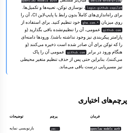
openclaw models auth
device-enterprise
، نوسازی توکن، تعبیه‌ها و تکمیل‌ها.
login-github-copilot
برای راه‌اندازی‌های کاملاً بدون رابط یا پایپ‌لاین CI، آن را
روی میزبان
خود تنظیم کنید. برای استفاده از
*.ghe.com
عمومی، آن را تنظیم‌نشده باقی بگذارید (و
github.com
پارامتر پیکربندی نیز وجود نداشته باشد). ورودها دامنه‌ای
را که توکن برای آن صادر شده است ذخیره می‌کنند (و
هنگام ورود در برابر
عمومی آن را پاک
github.com
می‌کنند)، بنابراین حتی پس از حذف تنظیم متغیر محیطی
نیز مسیریابی درست باقی می‌ماند.
پرچم‌های اختیاری
فرمان
پرچم
توضیحات
بازنویسی نمایه
--yes
openclaw models auth