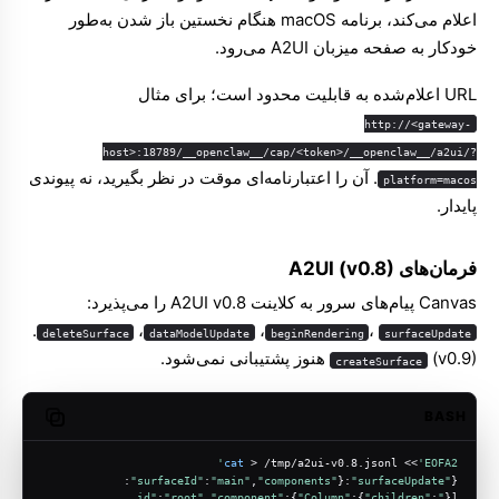
اعلام می‌کند، برنامه macOS هنگام نخستین باز شدن به‌طور
خودکار به صفحه میزبان A2UI می‌رود.
URL اعلام‌شده به قابلیت محدود است؛ برای مثال
http://<gateway-
host>:18789/__openclaw__/cap/<token>/__openclaw__/a2ui/?
. آن را اعتبارنامه‌ای موقت در نظر بگیرید، نه پیوندی
platform=macos
پایدار.
فرمان‌های A2UI (v0.8)
Canvas پیام‌های سرور به کلاینت A2UI v0.8 را می‌پذیرد:
،
،‏
،‏
.
deleteSurface
dataModelUpdate
beginRendering
surfaceUpdate
(v0.9) هنوز پشتیبانی نمی‌شود.
createSurface
BASH
opy code
cat
 > /tmp/a2ui-v0.8.jsonl <<
'EOFA2'
:
:
"main"
,
"components"
"surfaceId"
:{
"surfaceUpdate"
{
:
"root"
,
"component"
:{
"Column"
:{
"children"
:
"id"
[{