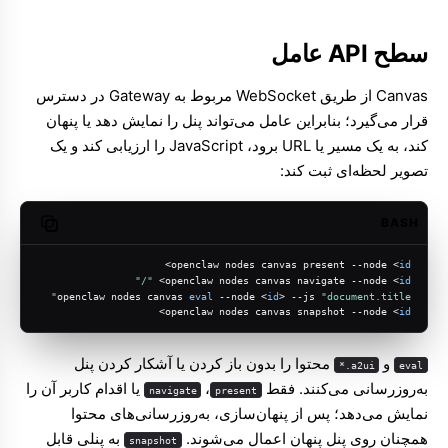
سطح API عامل
Canvas از طریق WebSocket مربوط به Gateway در دسترس
قرار می‌گیرد؛ بنابراین عامل می‌تواند پنل را نمایش دهد یا پنهان
کند، به یک مسیر یا URL برود، JavaScript را ارزیابی کند و یک
تصویر لحظه‌ای ثبت کند:
BASH
opy code
>
openclaw nodes canvas present --node <
id
"/"
> 
openclaw nodes canvas navigate --node <
id
openclaw nodes canvas 
eval
 --node <
id
> --js 
"document.title"
>
openclaw nodes canvas snapshot --node <
id
و
محتوا را بدون باز کردن یا آشکار کردن پنل
a2ui.*
eval
به‌روزرسانی می‌کنند. فقط
،‏
یا اقدام کاربر آن را
navigate
present
نمایش می‌دهد؛ پس از پنهان‌سازی، به‌روزرسانی‌های محتوا
همچنان روی پنل پنهان اعمال می‌شوند.
به پنلی قابل
snapshot