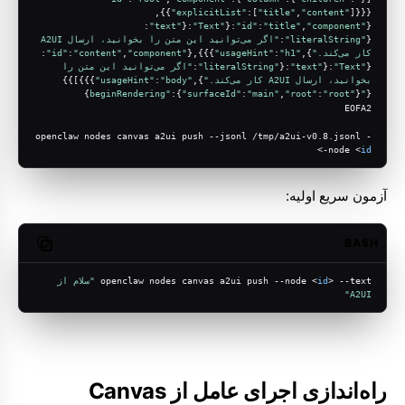
]}}}},
{
"explicitList"
:[
"title"
,
"content"
:
"text"
:{
"Text"
:{
:
"title"
,
"component"
"id"
{
{
"literalString"
:
"اگر می‌توانید این متن را بخوانید، ارسال A2UI 
کار می‌کند."
},
"usageHint"
"h1"
:
}}},{
"id"
"component"
,
"content"
:
:
{
"Text"
:{
"text"
:{
"literalString"
:
"اگر می‌توانید این متن را 
بخوانید، ارسال A2UI کار می‌کند."
},
"usageHint"
"body"
:
}}}]}}
:{
"surfaceId"
:
"main"
,
"root"
:
"root"
}}
"beginRendering"
{
EOFA2
openclaw nodes canvas a2ui push --jsonl /tmp/a2ui-v0.8.jsonl -
>
-node <
id
آزمون سریع اولیه:
BASH
opy code
> --text 
id
openclaw nodes canvas a2ui push --node <
"سلام از 
A2UI"
راه‌اندازی اجرای عامل از Canvas