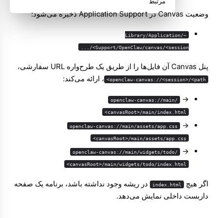
مرتبط
وضعیت Canvas در Application Support ذخیره می‌شود:
~/Library/Application
Support/OpenClaw/canvas/<session>/...
پنل Canvas آن فایل‌ها را از طریق یک طرح‌واره URL سفارشی،
، ارائه می‌کند:
openclaw-canvas://<session>/<path>
->
openclaw-canvas://main/
<canvasRoot>/main/index.html
->
openclaw-canvas://main/assets/app.css
<canvasRoot>/main/assets/app.css
->
openclaw-canvas://main/widgets/todo/
<canvasRoot>/main/widgets/todo/index.html
اگر هیچ
در ریشه وجود نداشته باشد، برنامه یک صفحه
index.html
داربست داخلی نمایش می‌دهد.