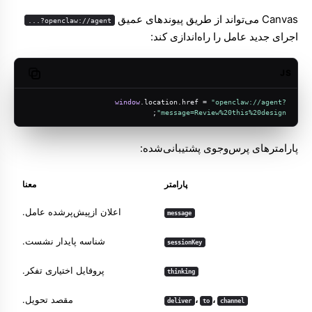
Canvas می‌تواند از طریق پیوندهای عمیق
openclaw://agent?...
اجرای جدید عامل را راه‌اندازی کند:
JS
opy code
window
.
location
.
href
 = 
"openclaw://agent?
;
message=Review%20this%20design"
پارامترهای پرس‌وجوی پشتیبانی‌شده:
پارامتر
معنا
اعلان ازپیش‌پرشده عامل.
message
شناسه پایدار نشست.
sessionKey
پروفایل اختیاری تفکر.
thinking
،
،
مقصد تحویل.
deliver
to
channel