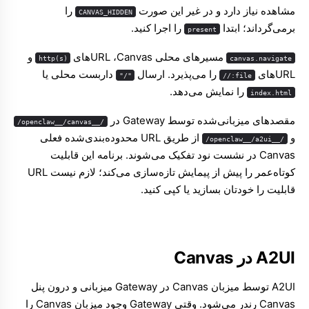
مشاهده نیاز دارد و در غیر این صورت
را
CANVAS_HIDDEN
برمی‌گرداند؛ ابتدا
را اجرا کنید.
present
مسیرهای محلی Canvas،‏ URLهای
و
http(s)
canvas.navigate
URLهای
را می‌پذیرد. ارسال
داربست محلی یا
"/"
file://
را نمایش می‌دهد.
index.html
مقصدهای میزبانی‌شده توسط Gateway در
/__openclaw__/canvas/
و
از طریق URL محدوده‌بندی‌شده فعلی
/__openclaw__/a2ui/
Canvas در نشست نود تفکیک می‌شوند. برنامه این قابلیت
کوتاه‌عمر را پیش از پیمایش تازه‌سازی می‌کند؛ لازم نیست URL
قابلیت را خودتان بسازید یا کپی کنید.
A2UI در Canvas
A2UI توسط میزبان Canvas در Gateway میزبانی و درون پنل
Canvas رندر می‌شود. وقتی Gateway وجود میزبان Canvas را