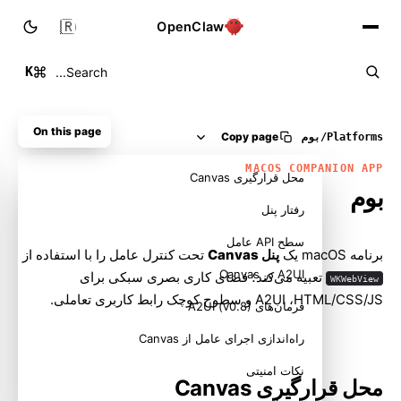
🇮🇷
OpenClaw
K
Search...
On this page
Copy page
Platforms
/
بوم
MACOS COMPANION APP
محل قرارگیری Canvas
بوم
رفتار پنل
سطح API عامل
برنامه macOS یک
پنل Canvas
تحت کنترل عامل را با استفاده از
A2UI در Canvas
تعبیه می‌کند؛ فضای کاری بصری سبکی برای
WKWebView
HTML/CSS/JS،‏ A2UI و سطوح کوچک رابط کاربری تعاملی.
فرمان‌های A2UI (v0.8)
راه‌اندازی اجرای عامل از Canvas
نکات امنیتی
محل قرارگیری Canvas