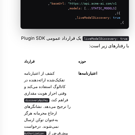
,
baseUrl
: 
"https://api.acme-ai.com/v1"
models
: [...
STATIC_MODELS
],
  }),
,
liveModelDiscovery
: 
true
},
یک قرارداد عمومی Plugin SDK
liveModelDiscovery: true
با رفتارهای زیر است:
حوزه
قرارداد
اعتبارنامه‌ها
کشف از اعتبارنامه
تفکیک‌شده ارائه‌دهنده در
کاتالوگ استفاده می‌کند و
وقتی احراز هویت مقداری
فراهم کند،
discoveryApiKey
را ترجیح می‌دهد. نشانگرهای
ارجاع محرمانه هرگز
به‌عنوان توکن ارسال
نمی‌شوند. درخواست
پیش‌فرض از
Authorization: