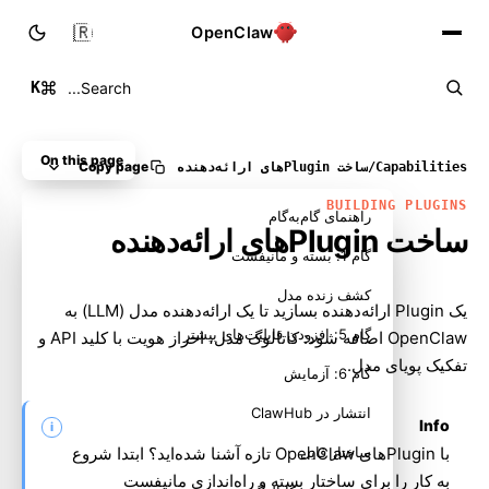
🇮🇷
OpenClaw
K
Search...
On this page
Copy page
Capabilities
/
ساخت Pluginهای ارائه‌دهنده
BUILDING PLUGINS
راهنمای گام‌به‌گام
ساخت Pluginهای ارائه‌دهنده
گام 1: بسته و مانیفست
کشف زنده مدل
یک Plugin ارائه‌دهنده بسازید تا یک ارائه‌دهنده مدل (LLM) به
گام 5: افزودن قابلیت‌های بیشتر
OpenClaw اضافه شود: کاتالوگ مدل، احراز هویت با کلید API و
تفکیک پویای مدل.
گام 6: آزمایش
انتشار در ClawHub
Info
با Pluginهای OpenClaw تازه آشنا شده‌اید؟ ابتدا
ساختار فایل
شروع
به کار
را برای ساختار بسته و راه‌اندازی مانیفست