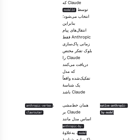
Claude که
توسط
modelId
انتخاب می‌شود؛
بنابراین
انتقال‌های پیام
Anthropic فقط
زمانی پاک‌سازی
بلوک تفکر مختص
Claude را
دریافت می‌کنند
که مدل
تفکیک‌شده واقعاً
یک شناسهٔ
Claude باشد
همان خط‌مشی
،
anthropic-vertex
native-anthropic-
Claude بر
clawrouter
by-model
اساس مدل مانند
anthropic-by-
، به‌علاوهٔ
model
پاک‌سازی شناسهٔ