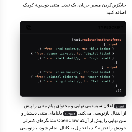
جایگزین‌کردن مسیر جریان، یک تبدیل متنی دوسویهٔ کوچک
اضافه کنید:
TYPESCRIPT
Copy code
({
api.
registerTextTransforms
: [
input
 },
from
: 
/red basket/g
, 
to
: 
"blue basket"
    { 
 },
from
: 
/paper ticket/g
, 
to
: 
"digital ticket"
    { 
 },
from
: 
/left shelf/g
, 
to
: 
"right shelf"
    { 
  ],
: [
output
 },
from
: 
/blue basket/g
, 
to
: 
"red basket"
    { 
 },
from
: 
/digital ticket/g
, 
to
: 
"paper ticket"
    { 
 },
from
: 
/right shelf/g
, 
to
: 
"left shelf"
    { 
  ],
});
اعلان سیستمی نهایی و محتوای پیام متنی را پیش
input
از انتقال بازنویسی می‌کند.
دلتاهای متنی دستیار و
output
متن نهایی را پیش از آن‌که OpenClaw نشانگرهای کنترلی
خودش را تجزیه کند یا تحویل به کانال انجام شود، بازنویسی