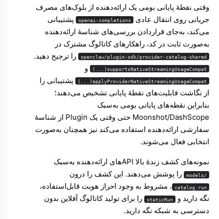
وقتی نقطهٔ پایانی بومی یک ارائه‌دهنده از بلوک‌های مصرف
جریانی روی انتقال عادی
پشتیبانی
openai-completions
می‌کند، به‌جای قراردادن بررسی‌های شناسهٔ ارائه‌دهنده
به‌صورت ثابت در کد، راهکارهای کاتالوگ مشترک در
را ترجیح دهید.
openclaw/plugin-sdk/provider-catalog-shared
و
supportsNativeStreamingUsageCompat(...)
پشتیبانی را
applyProviderNativeStreamingUsageCompat(...)
از نگاشت قابلیت‌های نقطهٔ پایانی تشخیص می‌دهند؛
بنابراین نقطه‌های پایانی بومی به‌سبک
Moonshot/DashScope حتی وقتی یک Plugin از شناسهٔ
سفارشی ارائه‌دهنده استفاده می‌کند نیز همچنان به‌صورت
انتخابی فعال می‌شوند.
نمونه‌های کشف زندهٔ بالا APIهای ارائه‌دهنده به‌سبک
را پوشش می‌دهند. این کشف را درون
/models
، مشروط به وجود احراز هویت قابل‌استفاده،
catalog.run
نگه دارید و
را برای تولید کاتالوگ آفلاین بدون
staticRun
دسترسی به شبکه نگه دارید.