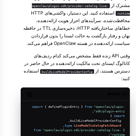
مشترک از
openclaw/plugin-sdk/provider-catalog-live-
استفاده کنید. این دستیار، واکشی‌های HTTP
runtime
محافظت‌شده، سرآیندهای احراز هویت ارائه‌دهنده،
خطاهای ساختاریافته HTTP، ذخیره‌سازی TTL در حافظه
نهان و رفتار بازگشت به حالت ایستا را بدون قراردادن
سیاست ارائه‌دهنده در هسته OpenClaw فراهم می‌کند.
وقتی API زنده فقط مشخص می‌کند کدام ردیف‌های
کاتالوگ ایستای تحت مالکیت ارائه‌دهنده در حال حاضر در
دسترس هستند، از
استفاده
buildLiveModelProviderConfig
کنید:
INDEX.TS
Copy code
import
 { definePluginEntry } 
from
"openclaw/plugin-
;
sdk/plugin-entry"
 {
import
  buildLiveModelProviderConfig,
,
type
LiveModelCatalogFetchGuard
from
"openclaw/plugin-sdk/provider-catalog-live-
} 
;
runtime"