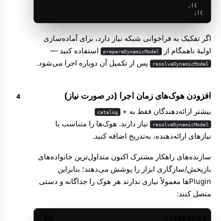
  }),
});
اگر تفکیک به فراخوانی شبکه نیاز دارد، برای آماده‌سازی
اولیهٔ ناهمگام از
استفاده کنید —
prepareDynamicModel
پس از تکمیل آن دوباره اجرا می‌شود.
resolveDynamicModel
افزودن هوک‌های زمان اجرا (در صورت نیاز)
بیشتر ارائه‌دهندگان فقط به
+
catalog
نیاز دارند. هوک‌ها را متناسب با
resolveDynamicModel
نیازهای ارائه‌دهنده، به‌تدریج اضافه کنید.
سازنده‌های راهکار مشترک اکنون متداول‌ترین خانواده‌های
بازپخش/سازگاری ابزار را پوشش می‌دهند؛ بنابراین
Pluginها معمولاً نیازی ندارند هر هوک را جداگانه و دستی
متصل کنند:
TYPESCRIPT