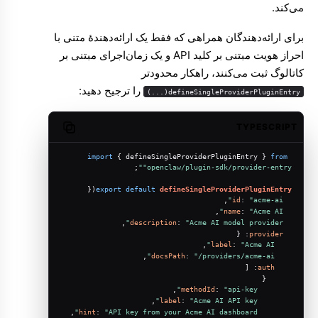
می‌کند.
برای ارائه‌دهندگان همراهی که فقط یک ارائه‌دهندهٔ متنی با
احراز هویت مبتنی بر کلید API و یک زمان‌اجرای مبتنی بر
کاتالوگ ثبت می‌کنند، راهکار محدودتر
را ترجیح دهید:
defineSingleProviderPluginEntry(...)
TYPESCRIPT
Copy code
import
 { defineSingleProviderPluginEntry } 
from
;
"openclaw/plugin-sdk/provider-entry"
({
export
default
defineSingleProviderPluginEntry
,
id
: 
"acme-ai"
,
name
: 
"Acme AI"
,
description
: 
"Acme AI model provider"
: {
provider
,
label
: 
"Acme AI"
,
docsPath
: 
"/providers/acme-ai"
: [
auth
      {
,
methodId
: 
"api-key"
,
label
: 
"Acme AI API key"
,
hint
: 
"API key from your Acme AI dashboard"