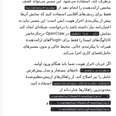
برطرف کند، استفاده می‌شود. این مسیر می‌تواند کشف
مختص ارائه‌دهنده را انجام دهد. از
buildStaticProvider
فقط برای ردیف‌های آفلاینی استفاده کنید که نمایش آن‌ها
پیش از پیکربندی احراز هویت ایمن است؛ این مسیر نباید به
اعتبارنامه نیاز داشته باشد یا درخواست شبکه‌ای ایجاد کند.
نمایش
در OpenClaw درحال‌حاضر
models list --all
کاتالوگ‌های ایستا را فقط برای Pluginهای ارائه‌دهندهٔ
همراه، با پیکربندی خالی، محیط خالی و بدون مسیرهای
عامل/فضای کاری اجرا می‌کند.
اگر جریان احراز هویت شما باید هنگام ورود اولیه،
، نام‌های مستعار و مدل پیش‌فرض
models.providers.*
عامل را نیز اصلاح کند، از راهکارهای ازپیش‌تنظیم‌شدهٔ
استفاده کنید.
openclaw/plugin-sdk/provider-onboard
محدودترین راهکارها عبارت‌اند از
،
createDefaultModelPresetAppliers(...)
و
createDefaultModelsPresetAppliers(...)
.
createModelCatalogPresetAppliers(...)