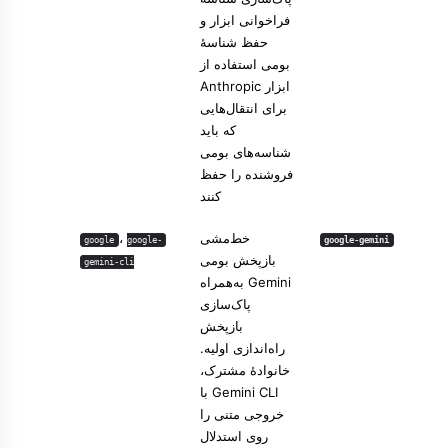
فراخوانی ابزار و
حفظ شناسهٔ
بومی استفاده از
ابزار Anthropic
برای انتقال‌هایی
که باید
شناسه‌های بومی
فروشنده را حفظ
کنند
خط‌مشی
،
Molty
google
google-
google-gemini
بازپخش بومی
gemini-cli
Gemini به‌همراه
پاک‌سازی
بازپخش
راه‌اندازی اولیه.
خانوادهٔ مشترک،
Gemini CLI با
خروجی متنی را
روی استدلال