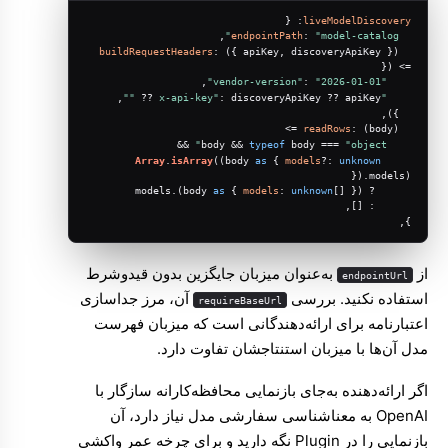
: {
liveModelDiscovery
,
endpointPath
: 
"model-catalog"
) 
buildRequestHeaders
: 
(
{ apiKey, discoveryApiKey }
 ({
=>
,
: 
"2026-01-01"
"vendor-version"
,
""
: discoveryApiKey ?? apiKey ?? 
"x-api-key"
  }),
readRows
: 
(
body
) =>
 &&
typeof
 body === 
"object"
    body && 
Array
.
isArray
((body 
as
 { 
models
?: 
unknown
}).
models
)
models
as
 { 
models
: 
unknown
[] }).
      ? (body 
      : [],
},
از
به‌عنوان میزبان جایگزین بدون قیدوشرط
endpointUrl
استفاده نکنید. بررسی
آن، مرز جداسازی
requireBaseUrl
اعتبارنامه برای ارائه‌دهندگانی است که میزبان فهرست
مدل آن‌ها با میزبان استنتاجشان تفاوت دارد.
اگر ارائه‌دهنده به‌جای بازنمایی محافظه‌کارانه سازگار با
OpenAI به معناشناسی سفارشی مدل نیاز دارد، آن
بازنمایی را در Plugin نگه دارید و برای چرخه عمر واکشی