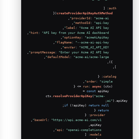
: [
auth
({
createProviderApiKeyAuthMethod
,
providerId
: 
"acme-ai"
,
methodId
: 
"api-key"
,
label
: 
"Acme AI API key"
,
hint
: 
"API key from your Acme AI dashboard"
,
optionKey
: 
"acmeAiApiKey"
,
flagName
: 
"--acme-ai-api-key"
,
envVar
: 
"ACME_AI_API_KEY"
,
promptMessage
: 
"Enter your Acme AI API key"
,
defaultModel
: 
"acme-ai/acme-large"
        }),
      ],
: {
catalog
,
order
: 
"simple"
run
: 
async
 (ctx) => {
const
 apiKey =
resolveProviderApiKey
(
"acme-
            ctx.
;
ai"
).
apiKey
;
if
 (!apiKey) 
return
null
 {
return
: {
provider
,
baseUrl
: 
"https://api.acme-ai.com/v1"
              apiKey,
,
api
: 
"openai-completions"
: [
models