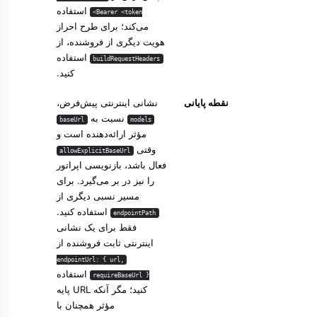
استفاده
Bearer <token>
می‌کند؛ برای طرح احراز
هویت دیگری از فروشنده، از
استفاده
buildRequestHeaders
کنید.
نقطه پایانی
نشانی اینترنتی پیش‌فرض،
نسبت به
baseUrl
models
مؤثر ارائه‌دهنده است و
وقتی
allowExplicitBaseUrl
فعال باشد، بازنویسی اپراتور
را نیز در بر می‌گیرد. برای
مسیر نسبی دیگری از
استفاده کنید.
endpointPath
فقط برای یک نشانی
اینترنتی ثابت فروشنده از
endpointUrl: { url,
استفاده
requireBaseUrl }
کنید؛ مگر آنکه URL پایه
مؤثر همچنان با