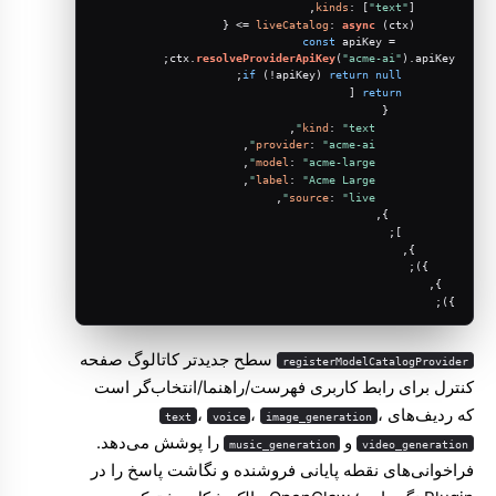
kinds
: [
"text"
],
liveCatalog
: 
async
 (ctx) => {
const
 apiKey = 
;
ctx.
resolveProviderApiKey
(
"acme-ai"
).
apiKey
;
if
 (!apiKey) 
return
null
 [
return
          {
,
kind
: 
"text"
,
provider
: 
"acme-ai"
,
model
: 
"acme-large"
,
label
: 
"Acme Large"
,
source
: 
"live"
          },
        ];
      },
    });
  },
});
سطح جدیدتر کاتالوگ صفحه
registerModelCatalogProvider
کنترل برای رابط کاربری فهرست/راهنما/انتخاب‌گر است
که ردیف‌های
،
،
،
text
voice
image_generation
و
را پوشش می‌دهد.
music_generation
video_generation
فراخوانی‌های نقطه پایانی فروشنده و نگاشت پاسخ را در