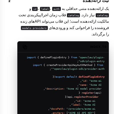
ثبت ارائه‌دهنده
یک ارائه‌دهنده متنی حداقلی به
،
،
و
id
label
auth
نیاز دارد.
قلاب زمان اجرا/پیکربندی تحت
catalog
catalog
مالکیت ارائه‌دهنده است؛ این قلاب می‌تواند APIهای زنده
فروشنده را فراخوانی کند و ورودی‌های
models.providers
را برگرداند.
INDEX.TS
Copy code
import
 { definePluginEntry } 
from
"openclaw/plugin-
;
sdk/plugin-entry"
import
 { createProviderApiKeyAuthMethod } 
from
;
"openclaw/plugin-sdk/provider-auth"
({
export
default
definePluginEntry
,
id
: 
"acme-ai"
,
name
: 
"Acme AI"
,
description
: 
"Acme AI model provider"
register
(
api
) {
({
registerProvider
    api.
,
id
: 
"acme-ai"
,
label
: 
"Acme AI"
,
docsPath
: 
"/providers/acme-ai"
envVars
: [
"ACME_AI_API_KEY"
],