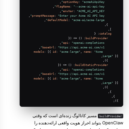
,
optionKey
: 
"acmeAiApiKey"
,
flagName
: 
"--acme-ai-api-key"
,
envVar
: 
"ACME_AI_API_KEY"
,
promptMessage
: 
"Enter your Acme AI API key"
,
defaultModel
: 
"acme-ai/acme-large"
      },
    ],
: {
catalog
 ({
() =>
: 
buildProvider
,
api
: 
"openai-completions"
,
baseUrl
: 
"https://api.acme-ai.com/v1"
models
: [{ 
id
: 
"acme-large"
, 
name
: 
"Acme 
Large"
 }],
      }),
 ({
() =>
: 
buildStaticProvider
,
api
: 
"openai-completions"
,
baseUrl
: 
"https://api.acme-ai.com/v1"
models
: [{ 
id
: 
"acme-large"
, 
name
: 
"Acme 
Large"
 }],
      }),
    },
  },
});
مسیر کاتالوگ زنده‌ای است که وقتی
buildProvider
OpenClaw بتواند احراز هویت واقعی ارائه‌دهنده را