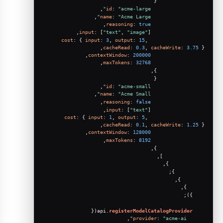
                {
,
id
: 
"acme-large"
,
name
: 
"Acme Large"
,
reasoning
: 
true
input
: [
"text"
, 
"image"
],
cost
: { 
input
: 
3
, 
output
: 
15
, 
cacheRead
: 
0.3
, 
cacheWrite
: 
3.75
 },
,
contextWindow
: 
200000
,
maxTokens
: 
32768
                },
                {
,
id
: 
"acme-small"
,
name
: 
"Acme Small"
,
reasoning
: 
false
input
: [
"text"
],
cost
: { 
input
: 
1
, 
output
: 
5
, 
cacheRead
: 
0.1
, 
cacheWrite
: 
1.25
 },
,
contextWindow
: 
128000
,
maxTokens
: 
8192
                },
              ],
            },
          };
        },
      },
    });
({
registerModelCatalogProvider
    api.
,
provider
: 
"acme-ai"