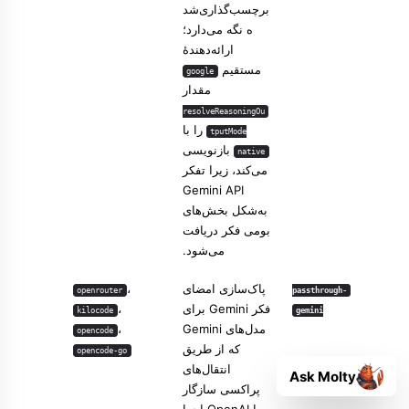
برچسب‌گذاری‌شد
ه نگه می‌دارد؛
ارائه‌دهندهٔ
مستقیم
google
مقدار
resolveReasoningOu
را با
tputMode
بازنویسی
native
می‌کند، زیرا تفکر
Gemini API
به‌شکل بخش‌های
بومی فکر دریافت
می‌شود.
پاک‌سازی امضای
،
openrouter
passthrough-
فکر Gemini برای
،
kilocode
gemini
مدل‌های Gemini
،
opencode
که از طریق
opencode-go
انتقال‌های
Ask Molty
پراکسی سازگار
با OpenAI اجرا