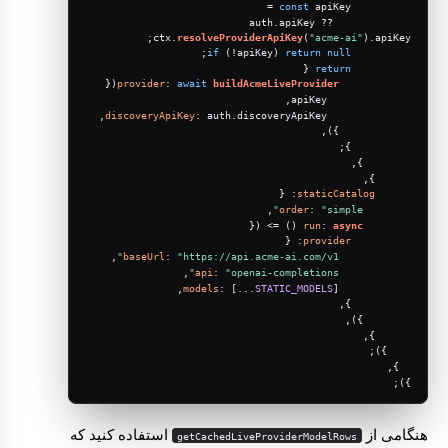
const
 apiKey =
apiKey
 ?? 
            auth.
;
ctx.
resolveProviderApiKey
(
"acme-ai"
).
apiKey
;
if
 (!apiKey) 
return
null
 {
return
({
provider
: 
await
buildAcmeLiveProvider
              apiKey,
,
discoveryApiKey
: auth.
discoveryApiKey
            }),
          };
        },
      },
: {
staticCatalog
,
order
: 
"simple"
 () => ({
run
: 
async
: {
provider
,
baseUrl
: 
"https://api.acme-ai.com/v1"
,
api
: 
"openai-completions"
models
: [...
STATIC_MODELS
],
          },
        }),
      },
    });
  },
});
هنگامی از
استفاده کنید که
getCachedLiveProviderModelRows