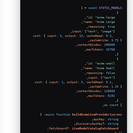
 = [
const
STATIC_MODELS
  {
,
id
: 
"acme-large"
,
name
: 
"Acme Large"
,
reasoning
: 
true
input
: [
"text"
, 
"image"
],
cost
: { 
input
: 
3
, 
output
: 
15
, 
cacheRead
: 
0.3
, 
cacheWrite
: 
3.75
 },
,
contextWindow
: 
200000
,
maxTokens
: 
32768
  },
  {
,
id
: 
"acme-small"
,
name
: 
"Acme Small"
,
reasoning
: 
false
input
: [
"text"
],
cost
: { 
input
: 
1
, 
output
: 
5
, 
cacheRead
: 
0.1
, 
cacheWrite
: 
1.25
 },
,
contextWindow
: 
128000
,
maxTokens
: 
8192
  },
;
as
const
] 
: {
async
function
buildAcmeLiveProvider
(
params
;
apiKey
: 
string
;
discoveryApiKey
?: 
string
;
fetchGuard
?: 
LiveModelCatalogFetchGuard
}) {