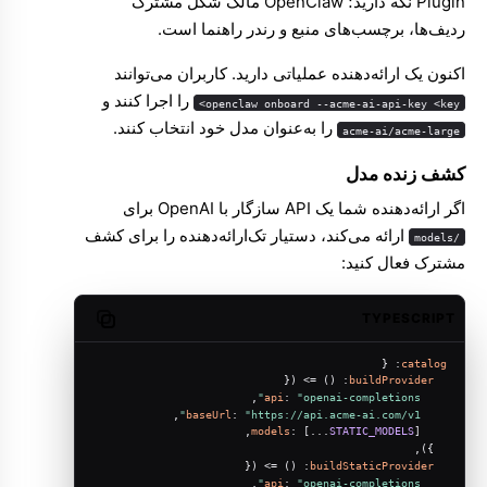
Plugin نگه دارید؛ OpenClaw مالک شکل مشترک
ردیف‌ها، برچسب‌های منبع و رندر راهنما است.
اکنون یک ارائه‌دهنده عملیاتی دارید. کاربران می‌توانند
را اجرا کنند و
openclaw onboard --acme-ai-api-key <key>
را به‌عنوان مدل خود انتخاب کنند.
acme-ai/acme-large
کشف زنده مدل
اگر ارائه‌دهنده شما یک API سازگار با OpenAI برای
ارائه می‌کند، دستیار تک‌ارائه‌دهنده را برای کشف
/models
مشترک فعال کنید:
TYPESCRIPT
Copy code
: {
catalog
 ({
() =>
: 
buildProvider
,
api
: 
"openai-completions"
,
baseUrl
: 
"https://api.acme-ai.com/v1"
models
: [...
STATIC_MODELS
],
  }),
 ({
() =>
: 
buildStaticProvider
,
api
: 
"openai-completions"