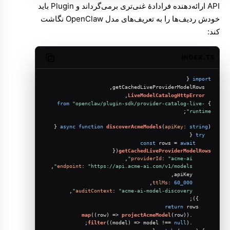
API ارائه‌دهنده فرادادهٔ غنی‌تری برمی‌گرداند و Plugin باید
خودش ردیف‌ها را به تعریف‌های مدل OpenClaw نگاشت
کند:
INDEX.TS
Copy code
 {
import
  getCachedLiveProviderModelRows,
,
LiveModelCatalogHttpError
from
"openclaw/plugin-sdk/provider-catalog-live-
} 
;
runtime"
async
function
discoverAcmeModels
(
apiKey
: 
string
) {
 {
try
const
 rows = 
await
({
getCachedLiveProviderModelRows
,
providerId
: 
"acme-ai"
,
endpoint
: 
"https://api.acme-ai.com/v1/models"
      apiKey,
,
ttlMs
: 
60_000
,
auditContext
: 
"acme-ai-model-discovery"
    });
return
 rows
map
(
(
row
) =>
projectAcmeModel
(row))
      .
filter
(
(
model
) =>
 model !== 
null
);
      .