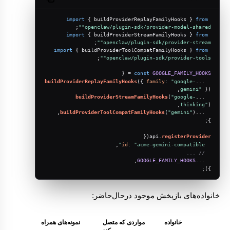
Copy code
import
 { buildProviderReplayFamilyHooks } 
from
;
"openclaw/plugin-sdk/provider-model-shared"
import
 { buildProviderStreamFamilyHooks } 
from
;
"openclaw/plugin-sdk/provider-stream"
import
 { buildProviderToolCompatFamilyHooks } 
from
;
"openclaw/plugin-sdk/provider-tools"
 = {
const
GOOGLE_FAMILY_HOOKS
buildProviderReplayFamilyHooks
({ 
family
: 
"google-
  ...
gemini"
 }),
buildProviderStreamFamilyHooks
(
"google-
  ...
thinking"
),
buildProviderToolCompatFamilyHooks
(
"gemini"
),
  ...
};
({
api.
registerProvider
,
id
: 
"acme-gemini-compatible"
// ...
,
GOOGLE_FAMILY_HOOKS
  ...
});
خانواده‌های بازپخش موجود درحال‌حاضر:
خانواده
مواردی که متصل
نمونه‌های همراه