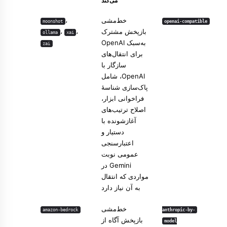
می‌کند
خط‌مشی
،
moonshot
openai-compatible
بازپخش مشترک
،
،
ollama
xai
به‌سبک OpenAI
zai
برای انتقال‌های
سازگار با
OpenAI، شامل
پاک‌سازی شناسهٔ
فراخوانی ابزار،
اصلاح ترتیب‌های
آغازشونده با
دستیار و
اعتبارسنجی
عمومی نوبت
Gemini در
مواردی که انتقال
به آن نیاز دارد
خط‌مشی
amazon-bedrock
anthropic-by-
بازپخش آگاه از
model