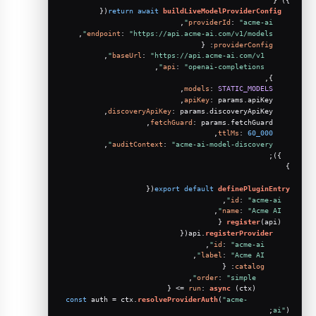
({
return
await
buildLiveModelProviderConfig
,
providerId
: 
"acme-ai"
,
endpoint
: 
"https://api.acme-ai.com/v1/models"
: {
providerConfig
,
baseUrl
: 
"https://api.acme-ai.com/v1"
,
api
: 
"openai-completions"
    },
,
models
: 
STATIC_MODELS
,
apiKey
: params.
apiKey
,
discoveryApiKey
: params.
discoveryApiKey
,
fetchGuard
: params.
fetchGuard
,
ttlMs
: 
60_000
,
auditContext
: 
"acme-ai-model-discovery"
  });
}
({
export
default
definePluginEntry
,
id
: 
"acme-ai"
,
name
: 
"Acme AI"
register
(
api
) {
({
registerProvider
    api.
,
id
: 
"acme-ai"
,
label
: 
"Acme AI"
: {
catalog
,
order
: 
"simple"
run
: 
async
 (ctx) => {
const
 auth = ctx.
resolveProviderAuth
(
"acme-
ai"
);