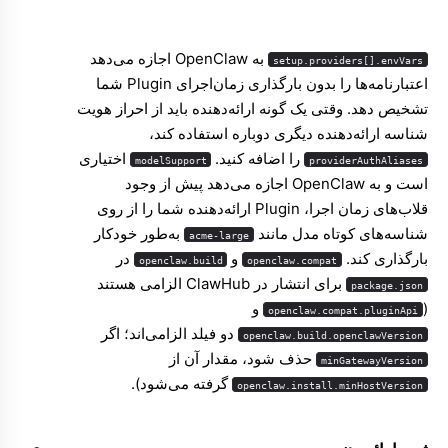
به OpenClaw اجازه می‌دهد
setup.providers[].envVars
اعتبارنامه‌ها را بدون بارگذاری زمان‌اجرای Plugin شما
تشخیص دهد. وقتی یک گونه ارائه‌دهنده باید از احراز هویت
شناسه ارائه‌دهنده دیگری دوباره استفاده کند،
را اضافه کنید.
اختیاری
modelSupport
providerAuthAliases
است و به OpenClaw اجازه می‌دهد پیش از وجود
قلاب‌های زمان اجرا، Plugin ارائه‌دهنده شما را از روی
شناسه‌های کوتاه مدل مانند
به‌طور خودکار
acme-large
بارگذاری کند.
و
در
openclaw.build
openclaw.compat
برای انتشار در ClawHub الزامی هستند
package.json
(
و
openclaw.compat.pluginApi
دو فیلد الزامی‌اند؛ اگر
openclaw.build.openclawVersion
حذف شود، مقدار آن از
minGatewayVersion
گرفته می‌شود).
openclaw.install.minHostVersion