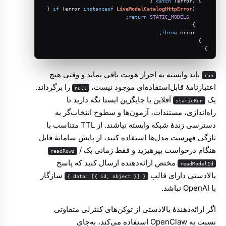
catch
 (error) {
  } 
if
 (error 
instanceof
LiveModelCatalogHttpError
) {
;
return
STATIC_MODELS
    }
throw
 error;
  }
}
باید وابسته به احراز هویت باقی بماند و وقتی هیچ
run
اعتبارنامهٔ قابل‌استفاده‌ای موجود نیست،
را برگرداند.
null
یک
آفلاین یا جایگزین ایستا نگه دارید تا
staticRun
راه‌اندازی، مستندات، آزمون‌ها و سطوح انتخاب‌گر به
دسترسی زندهٔ شبکه وابسته نباشند. از TTL متناسب با
تازگی فهرست مدل‌ها استفاده کنید، از پایش سامانهٔ فایل
هنگام درخواست بپرهیزید و فقط زمانی یک
/
readRows
مختص ارائه‌دهنده ارسال کنید که پاسخ
readModelId
بالادستی دارای قالب
سازگار
{ data: [{ id, object }] }
با OpenAI نباشد.
اگر ارائه‌دهندهٔ بالادستی از توکن‌های کنترلی متفاوتی
نسبت به OpenClaw استفاده می‌کند، به‌جای