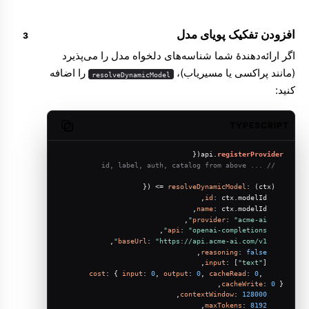
افزودن تفکیک پویای مدل
اگر ارائه‌دهندهٔ شما شناسه‌های دلخواه مدل را می‌پذیرد
(مانند پراکسی یا مسیریاب)،
را اضافه
resolveDynamicModel
کنید:
TYPESCRIPT
Copy code
({
api.
registerProvider
// ... id, label, auth, catalog from above
 ({
resolveDynamicModel
: 
(
ctx
) =>
,
id
: ctx.
modelId
,
name
: ctx.
modelId
,
provider
: 
"acme-ai"
,
api
: 
"openai-completions"
,
baseUrl
: 
"https://api.acme-ai.com/v1"
,
reasoning
: 
false
input
: [
"text"
],
cost
: { 
input
: 
0
, 
output
: 
0
, 
cacheRead
: 
0
, 
cacheWrite
: 
0
 },
,
contextWindow
: 
128000
,
maxTokens
: 
8192