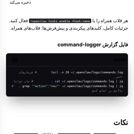
ذخیره می‌کند
هر قلاب همراه را با
فعال کنید.
openclaw hooks enable <hook-name>
جزئیات کامل، کلیدهای پیکربندی و پیش‌فرض‌ها:
قلاب‌های همراه
.
فایل گزارش command-logger
BASH
opy code
 -n 20 ~/.openclaw/logs/commands.log        
tail
# فرمان‌های 
اخیر
 ~/.openclaw/logs/commands.log | jq .          
cat
# چاپ خوانا
# 
grep 
'"action":"new"'
 ~/.openclaw/logs/commands.log | jq .   
پالایش بر اساس کنش
نکات