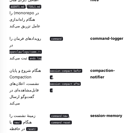
/
AGENTS.md
TOOLS.md
در monorepo) را
هنگام راه‌اندازی
عامل تزریق می‌کند
command-logger
رویدادهای فرمان را
command
در
~/.openclaw/logs/comm
ثبت می‌کند
ands.log
compaction-
هنگام شروع و پایان
session:compact:befor
Compaction
,
notifier
e
نشست، اعلان‌های
session:compact:afte
قابل‌مشاهده‌ای در
r
گفت‌وگو ارسال
می‌کند
session-memory
,
زمینهٔ نشست را
command:new
هنگام
یا
/new
command:reset
در حافظه
/reset