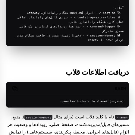
آماده:
  🚀 boot-md ✓ - اجرای BOOT.md هنگام راه‌اندازی Gateway
  📎 bootstrap-extra-files ✓ - تزریق فایل‌های راه‌انداز اضافی 
فضای کاری هنگام راه‌اندازی عامل
  📝 command-logger ✓ - ثبت همهٔ رویدادهای فرمان در یک فایل 
ممیزی متمرکز
  💾 session-memory ✓ - ذخیرهٔ زمینهٔ نشست در حافظه هنگام صدور 
فرمان /new یا /reset
دریافت اطلاعات قلاب
BASH
opy code
openclaw hooks info <name> [--json]
نام یا کلید قلاب است (برای مثال
). منبع،
session-memory
<name>
مسیرهای فایل/مدیریت‌کننده، صفحهٔ اصلی، رویدادها و وضعیت هر
الزام (فایل‌های اجرایی، محیط، پیکربندی، سیستم‌عامل) را نمایش