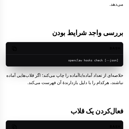
می‌دهد.
بررسی واجد شرایط بودن
BASH
opy code
openclaw hooks check [--json]
خلاصه‌ای از تعداد آماده/ناآماده را چاپ می‌کند؛ اگر قلاب‌هایی آماده
نباشند، هرکدام را با دلیل بازدارندهٔ آن فهرست می‌کند.
فعال‌کردن یک قلاب
BASH
opy code