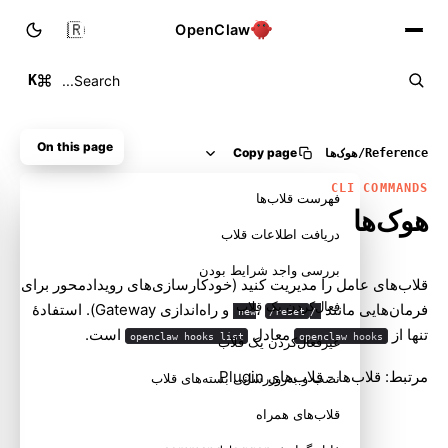
🇮🇷
OpenClaw
K
Search...
On this page
Copy page
Reference
/
هوک‌ها
CLI COMMANDS
فهرست قلاب‌ها
هوک‌ها
دریافت اطلاعات قلاب
بررسی واجد شرایط بودن
قلاب‌های عامل را مدیریت کنید (خودکارسازی‌های رویدادمحور برای
فعال‌کردن یک قلاب
فرمان‌هایی مانند
،
و راه‌اندازی Gateway). استفادهٔ
/reset
/new
تنها از
معادل
است.
openclaw hooks list
openclaw hooks
غیرفعال‌کردن یک قلاب
مرتبط:
قلاب‌ها
-
قلاب‌های Plugin
نصب و به‌روزرسانی بسته‌های قلاب
قلاب‌های همراه