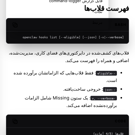
فایل گزارش command-logger
فهرست قلاب‌ها
نکات
مرتبط
BASH
opy code
openclaw hooks list [--eligible] [--json] [-v|--verbose]
قلاب‌های کشف‌شده در دایرکتوری‌های فضای کاری، مدیریت‌شده،
اضافی و همراه را فهرست می‌کند.
: فقط قلاب‌هایی که الزاماتشان برآورده شده
--eligible
است.
: خروجی ساخت‌یافته.
--json
: یک ستون Missing شامل الزامات
-v, --verbose
برآورده‌نشده اضافه می‌کند.
CODE
opy code
قلاب‌ها (4/5 آماده)