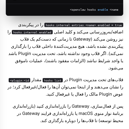
openclaw hooks 
enable
 <name>
را در پیکربندی
hooks.internal.entries.<name>.enabled = true
اضافه/به‌روزرسانی می‌کند و کلید اصلی
را
hooks.internal.enabled
نیز روشن می‌کند (Gateway تا زمانی که دست‌کم یک قلاب
پیکربندی نشده باشد، هیچ مدیریت‌کنندهٔ داخلی قلاب را بارگذاری
نمی‌کند). اگر قلاب وجود نداشته باشد، تحت مدیریت Plugin باشد
یا واجد شرایط نباشد (الزامات مفقود باشند)، عملیات ناموفق
می‌شود.
قلاب‌های تحت مدیریت Plugin در
مقدار
plugin:<id>
hooks list
را نشان می‌دهند و از اینجا نمی‌توان آن‌ها را فعال/غیرفعال کرد؛ در
عوض Plugin مالک را فعال یا غیرفعال کنید.
پس از فعال‌سازی، Gateway را بازراه‌اندازی کنید (بازراه‌اندازی
برنامهٔ نوار منوی macOS یا بازراه‌اندازی فرایند Gateway در
محیط توسعه) تا قلاب‌ها را دوباره بارگذاری کند.