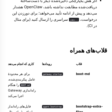
اگر هش یکپارچگی ذخیره‌شده دیگر با دست‌ساختهٔ
دریافت‌شده مطابقت نداشته باشد، OpenClaw هشدار
می‌دهد و پیش از ادامه تأیید می‌خواهد؛ برای دورزدن این
درخواست،
سراسری را ارسال کنید (برای مثال
--yes
در CI).
قلاب‌های همراه
قلاب
رویدادها
کاری که انجام می‌دهد
boot-md
برای هر محدودهٔ
gateway:startup
عامل پیکربندی‌شده،
را هنگام
BOOT.md
راه‌اندازی Gateway
اجرا می‌کند
bootstrap-extra-
فایل‌های راه‌انداز
agent:bootstrap
files
اضافی (برای مثال