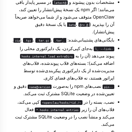
مشخصات بدون پیشوند و
در مسیر پایدار باقی
@latest
می‌مانند؛ اگر npm یک نسخهٔ پیش‌انتشار را تعیین کند،
OpenClaw متوقف می‌شود و از شما می‌خواهد صریحاً
آن را بپذیرید (
،
یا یک نسخهٔ دقیق
@rc
@beta
پیش‌انتشار).
بایگانی‌های پشتیبانی‌شده:
،
،
،
.
.tgz
.tar.gz
.tar
.zip
به‌جای کپی‌کردن، یک دایرکتوری محلی را
-l, --link
پیوند می‌دهد (آن را به
hooks.internal.load.extraDirs
اضافه می‌کند)؛ بسته‌های قلاب پیوندشده، قلاب‌های
مدیریت‌شده از یک دایرکتوری پیکربندی‌شده توسط
اپراتور هستند، نه قلاب‌های فضای کاری.
نصب‌های npm را به‌صورت
دقیق و
name@version
--pin
تعیین‌شده در وضعیت SQLite مشترک ثبت می‌کند.
نصب، بسته را در
کپی می‌کند،
~/.openclaw/hooks/<id>
قلاب‌های آن را زیر
فعال
hooks.internal.entries.*
می‌کند و منشأ نصب را در وضعیت SQLite مشترک ثبت
می‌کند.