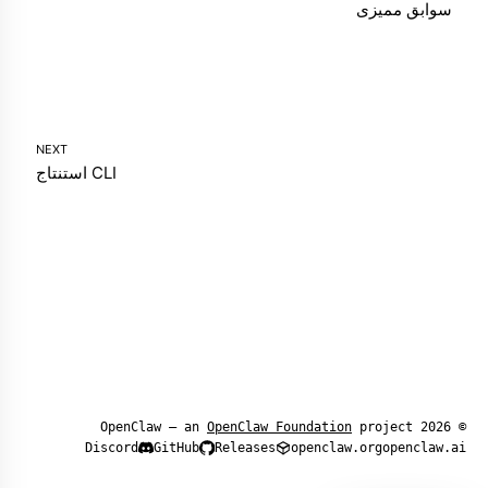
سوابق ممیزی
NEXT
CLI استنتاج
OpenClaw Foundation
project
© 2026 OpenClaw — an
Discord
GitHub
Releases
openclaw.org
openclaw.ai