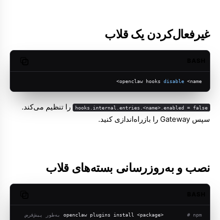
غیرفعال‌کردن یک قلاب
BASH
opy code
openclaw hooks 
disable
 <name>
را تنظیم می‌کند.
hooks.internal.entries.<name>.enabled = false
سپس Gateway را بازراه‌اندازی کنید.
نصب و به‌روزرسانی بسته‌های قلاب
BASH
opy code
# npm به‌طور پیش‌فرض
openclaw plugins install <package>        