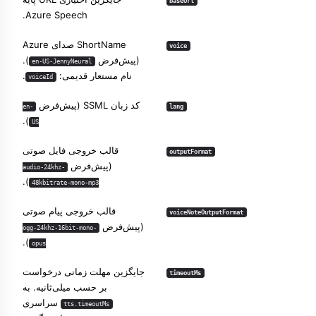
baseUrl
Azure Speech.
ShortName صدای Azure
voice
(پیش‌فرض
).
en-US-JennyNeural
نام مستعار قدیمی:
.
voiceId
کد زبان SSML (پیش‌فرض
en-
lang
).
US
قالب خروجی فایل صوتی
outputFormat
(پیش‌فرض
audio-24khz-
).
48kbitrate-mono-mp3
قالب خروجی پیام صوتی
voiceNoteOutputFormat
(پیش‌فرض
ogg-24khz-16bit-mono-
).
opus
جایگزین مهلت زمانی درخواست
timeoutMs
بر حسب میلی‌ثانیه. به
سراسری
tts.timeoutMs