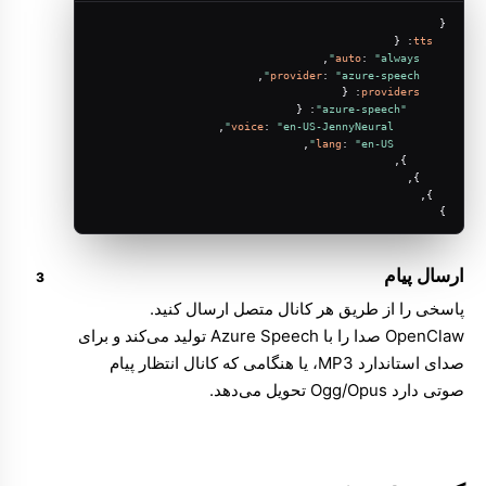
{
: {
tts
,
auto
: 
"always"
,
provider
: 
"azure-speech"
: {
providers
: {
"azure-speech"
,
voice
: 
"en-US-JennyNeural"
,
lang
: 
"en-US"
      },
    },
  },
}
ارسال پیام
پاسخی را از طریق هر کانال متصل ارسال کنید.
OpenClaw صدا را با Azure Speech تولید می‌کند و برای
صدای استاندارد MP3، یا هنگامی که کانال انتظار پیام
صوتی دارد Ogg/Opus تحویل می‌دهد.