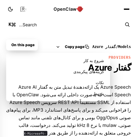
🇮🇷
OpenClaw
K
Search...
On this page
Copy page
Models
/
گفتار Azure
PROVIDERS
شروع به کار
گفتار Azure
گزینه‌های پیکربندی
نکات
Azure Speech یک ارائه‌دهندهٔ تبدیل متن به گفتار Azure AI
مرتبط
Speech است که به‌صورت داخلی ارائه می‌شود. OpenClaw با
استفاده از SSML مستقیماً API ‏REST سرویس Azure Speech
را فراخوانی می‌کند و برای پاسخ‌های استاندارد MP3، برای پیام‌های
صوتی Ogg/Opus بومی و برای کانال‌های تلفنی مانند تماس
صوتی، mulaw با نرخ 8 kHz تولید می‌کند. درخواست، قالب
خروجی متعلق به ارائه‌دهنده را از طریق هدر
X-Microsoft-