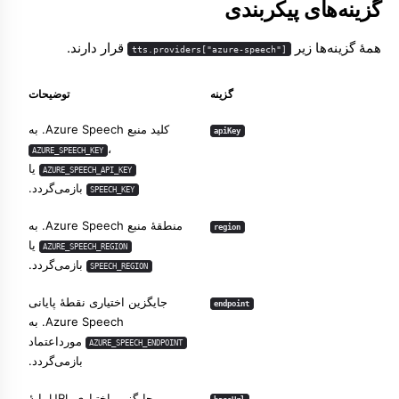
گزینه‌های پیکربندی
همهٔ گزینه‌ها زیر
قرار دارند.
tts.providers["azure-speech"]
گزینه
توضیحات
کلید منبع Azure Speech. به
apiKey
،
AZURE_SPEECH_KEY
یا
AZURE_SPEECH_API_KEY
بازمی‌گردد.
SPEECH_KEY
منطقهٔ منبع Azure Speech. به
region
یا
AZURE_SPEECH_REGION
بازمی‌گردد.
SPEECH_REGION
جایگزین اختیاری نقطهٔ پایانی
endpoint
Azure Speech. به
مورداعتماد
AZURE_SPEECH_ENDPOINT
بازمی‌گردد.
جایگزین اختیاری URL پایهٔ