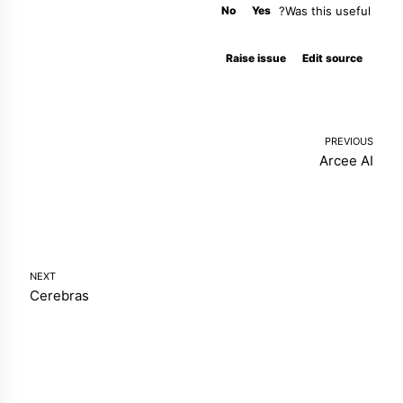
No
Yes
Was this useful?
Molty
Raise issue
Edit source
PREVIOUS
Arcee AI
NEXT
Cerebras