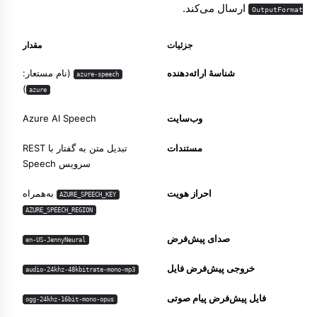
ارسال می‌کند.
OutputFormat
جزئیات
مقدار
شناسهٔ ارائه‌دهنده
(نام مستعار:
azure-speech
)
azure
وب‌سایت
Azure AI Speech
مستندات
تبدیل متن به گفتار با REST
سرویس Speech
احراز هویت
به‌همراه
AZURE_SPEECH_KEY
AZURE_SPEECH_REGION
صدای پیش‌فرض
en-US-JennyNeural
خروجی پیش‌فرض فایل
audio-24khz-48kbitrate-mono-mp3
فایل پیش‌فرض پیام صوتی
ogg-24khz-16bit-mono-opus