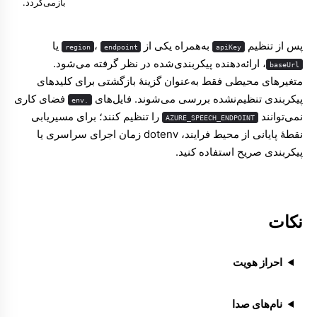
بازمی‌گردد.
پس از تنظیم
به‌همراه یکی از
،
یا
region
endpoint
apiKey
، ارائه‌دهنده پیکربندی‌شده در نظر گرفته می‌شود.
baseUrl
متغیرهای محیطی فقط به‌عنوان گزینهٔ بازگشتی برای کلیدهای
پیکربندی تنظیم‌نشده بررسی می‌شوند. فایل‌های
فضای کاری
.env
نمی‌توانند
را تنظیم کنند؛ برای مسیریابی
AZURE_SPEECH_ENDPOINT
نقطهٔ پایانی از محیط فرایند، dotenv زمان اجرای سراسری یا
پیکربندی صریح استفاده کنید.
نکات
احراز هویت
نام‌های صدا