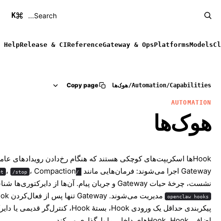
K
Search...
Help
Release & CI
Reference
Gateway & Ops
Platforms
Models
Cl
Copy page
Capabilities
/
Automation
/
هوک‌ها
AUTOMATION
هوک‌ها
Hookها اسکریپت‌های کوچکی هستند که هنگام رخ‌دادن رویدادهای عام
Gateway اجرا می‌شوند: فرمان‌هایی مانند
، Compaction
،
et
/stop
/new
نشست، چرخهٔ حیات Gateway و جریان پیام. آن‌ها از دایرکتوری‌ها شناسایی و با
openclaw hooks
پیکربندی حداقل یک ورودی Hook، بستهٔ Hook، کنترل‌گر قدیم
اضافی Hook، Hookهای داخلی را بارگذاری می‌کند.