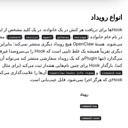
انواع رویداد
Hookها برای دریافت هر کنش در یک خانواده، در یک کلید مشخص از ای
در نام خام خانواده (
،
،
،
،
) مش
command
session
agent
gateway
message
می‌شوند. هستهٔ OpenClaw هیچ رویداد دیگری منتشر نمی‌کند؛ بنابر
دیگری تقریباً همیشه یک غلط تایپی است که Hook را 
می‌گذارد (تنها Pluginی که یک رویداد سفارشی منتشر کند می‌تواند 
کند). بارگذار Hook برای چنین نام‌هایی هشدار ثبت می‌کند (برای مثال
) و
آن‌ها را علامت‌گذاری می‌کند
openclaw hooks info <name>
command:nwe
Hookی که هرگز اجرا نمی‌شود، قابل عیب‌یابی است.
رویداد
command:new
command:reset