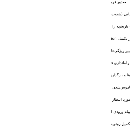
صدور فرمان
/stop
انی (شنوندهٔ عمومی)
یل Compaction
غییر ویژگی‌های نشست
راه‌اندازی فضای کاری
بارگذاری Hookها
ش‌شدن Gateway
نتظار Gateway
یام ورودی از هر کانال
کمیل رونویسی صوتی