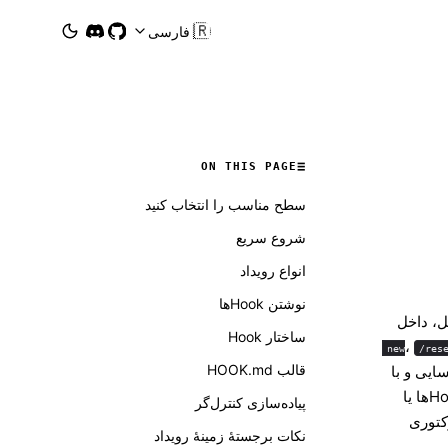
🇮🇷
فارسی
ON THIS PAGE
سطح مناسب را انتخاب کنید
شروع سریع
انواع رویداد
نوشتن Hookها
ل، داخل
ساختار Hook
،
/res
قالب HOOK.md
مدیریت می‌شوند. Gateway تنها پس از فعال‌کردن Hookها یا
پیاده‌سازی کنترل‌گر
ی یا دایرکتوری
نکات برجستهٔ زمینهٔ رویداد