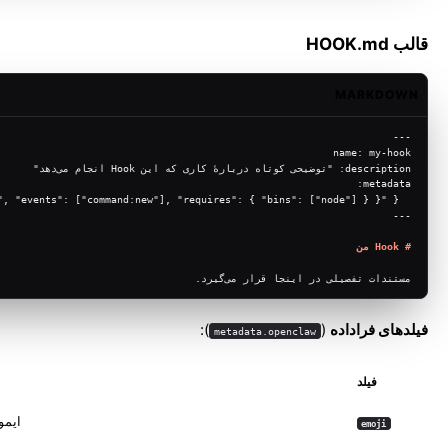
قالب HOOK.md
MARKDOWN
---
name: my-hook
description: "توضیحی کوتاه دربارهٔ کاری که این Hook انجام می‌دهد"
metadata:
  { "openclaw": { "emoji": "🔗", "events": ["command:new"], "requires": { "bins": ["node"] } } }
---
# Hook من
مستندات تفصیلی در اینجا قرار می‌گیرد.
فیلدهای فراداده
(
):
metadata.openclaw
فیلد
ایمو
emoji