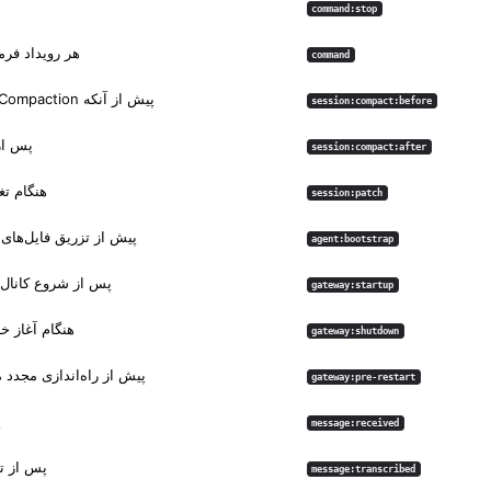
command:stop
هر رویداد فرم
command
پیش از آنکه Compaction تاریخچه را خلاصه کند
session:compact:before
پس از تکم
session:compact:after
هنگام ت
session:patch
پیش از تزریق فایل‌های 
agent:bootstrap
پس از شروع کانال‌ها و 
gateway:startup
هنگام آغاز خامو
gateway:shutdown
پیش از راه‌اندازی مجدد مورد ا
gateway:pre-restart
پ
message:received
پس از ت
message:transcribed