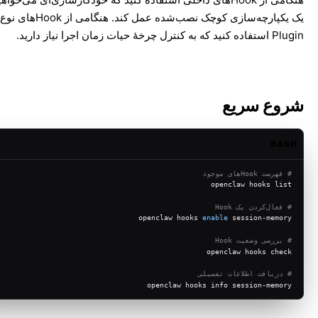
یک یکپارچه‌سازی کوچک نصب‌شده عمل کند. هنگامی از
Plugin استفاده کنید که به کنترل چرخهٔ حیات زمان اجرا نیاز دارید.
شروع سریع
BASH
# فهرست Hookهای موجود
openclaw hooks list
# فعال‌کردن یک Hook
openclaw hooks 
enable
 session-memory
# بررسی وضعیت Hook
openclaw hooks check
# دریافت اطلاعات تفصیلی
openclaw hooks info session-memory