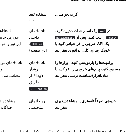
اگر می‌خواهید...
استفاده کنید
از...
در
یک اسنپ‌شات ذخیره کنید،
Hookهای
ok
/new
را ثبت کنید، پس از
داخلی
عوارض جانب
message:sent
/reset
یک API خارجی را فراخوانی کنید یا
(
،
اپراتور و خو
HOOK.md
خودکارسازی کلی اپراتوری بیفزایید
این صفحه)
پرامپت‌ها را بازنویسی کنید، ابزارها را
Hookهای
Hookهای ن
مسدود کنید، پیام‌های خروجی را لغو کنید یا
نوع‌دار
اول
میان‌افزار/سیاست ترتیبی بیفزایید
Plugin از
معناشناسی م
طریق
api.on(...)
خروجی صرفاً تله‌متری یا مشاهده‌پذیری
رویدادهای
مشاهده‌پذ
بیفزایید
تشخیصی
هنگامی از Hookهای داخلی استفاده کنید که خودکارسازی‌ای می‌خواه