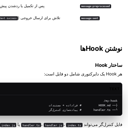
پس از تکمیل یا ردشدن پیش‌پ
message:preprocessed
تلاش برای ارسال خروجی (
text.success
message:sent
نوشتن Hookها
ساختار Hook
هر Hook یک دایرکتوری شامل دو فایل است:
TEXT
my-hook/
├── HOOK.md          # فراداده + مستندات
└── handler.ts       # پیاده‌سازی کنترل‌گر
فایل کنترل‌گر می‌تواند
،
،
یا
index.js
handler.ts
handler.js
index.ts