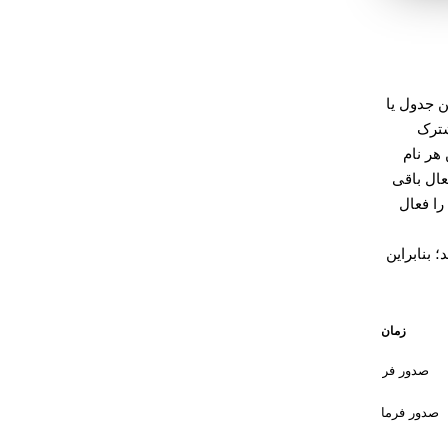
ن جدول یا
ترک
این هر نام
بی‌سروصدا غیرفعال باقی
آن را فعال
؛ بنابراین
زمان فعال‌شدن
صدور فرمان
/new
صدور فرمان
/reset