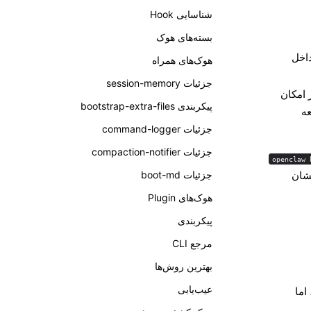
شناسایی Hook
بسته‌های هوک
داخل
هوک‌های همراه
جزئیات session-memory
دیگر امکان
پیکربندی bootstrap-extra-files
ه
جزئیات command-logger
جزئیات compaction-notifier
openclaw 
ی مدیریت‌شده توسط Plugin را نشان
جزئیات boot-md
هوک‌های Plugin
پیکربندی
مرجع CLI
بهترین روش‌ها
عیب‌یابی
اما