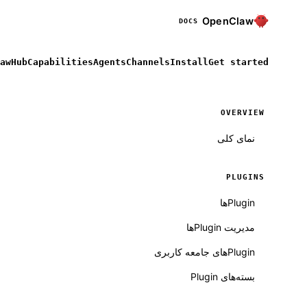
OpenClaw
DOCS
awHub
Capabilities
Agents
Channels
Install
Get started
OVERVIEW
نمای کلی
PLUGINS
Pluginها
مدیریت Pluginها
Plugin‌های جامعه کاربری
بسته‌های Plugin