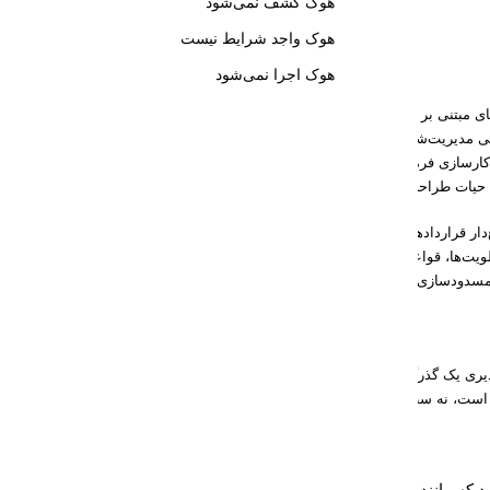
هوک کشف نمی‌شود
هوک واجد شرایط نیست
دلیل
هوک اجرا نمی‌شود
Hoهای مبتنی بر فایل برای
ی مدیریت‌شده توسط
دکارسازی فرمان/چرخهٔ
حیات طراحی شده‌اند
وع‌دار قراردادهای صریح،
ویت‌ها، قواعد ادغام و
سدودسازی/لغو دارند
یری یک گذرگاه رویداد
جداگانه است، نه سطح Hook
سیاستی
ید که مانند