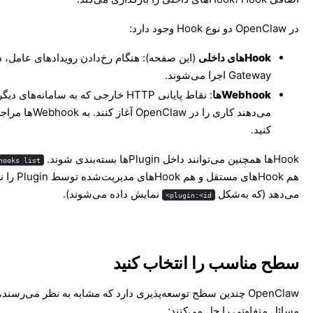
در OpenClaw دو نوع Hook وجود دارد:
Hookهای داخلی
(این صفحه): هنگام رخ‌دادن رویدادهای عامل، 
Gateway اجرا می‌شوند.
Webhookها
: نقاط پایانی HTTP خارجی که به سامانه‌های 
می‌دهند کاری را در OpenClaw آغاز کنند. به
Webhookها
مراجع
کنید.
Hookها همچنین می‌توانند داخل Pluginها بسته‌بندی شوند.
hooks list
هم Hookهای مستقل و هم Hookها
می‌دهد (که به‌شکل
نمایش داده می‌شوند).
plugin:<id>
سطح مناسب را انتخاب کنید
OpenClaw چندین سطح توسعه‌پذیری دارد که مشابه به نظر می‌رسند، 
مسائل متفاوتی را حل می‌کنند: