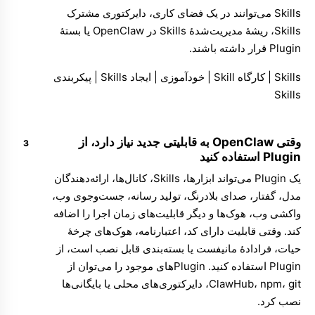
Skills می‌توانند در یک فضای کاری، دایرکتوری مشترک
Skills، ریشهٔ مدیریت‌شدهٔ Skills در OpenClaw یا بستهٔ
Plugin قرار داشته باشند.
Skills
|
کارگاه Skill
|
خودآموزی
|
ایجاد Skills
|
پیکربندی
Skills
وقتی OpenClaw به قابلیتی جدید نیاز دارد، از
Plugin استفاده کنید
یک Plugin می‌تواند ابزارها، Skills، کانال‌ها، ارائه‌دهندگان
مدل، گفتار، صدای بلادرنگ، تولید رسانه، جست‌وجوی وب،
واکشی وب، هوک‌ها و دیگر قابلیت‌های زمان اجرا را اضافه
کند. وقتی قابلیت دارای کد، اعتبارنامه، هوک‌های چرخهٔ
حیات، فرادادهٔ مانیفست یا بسته‌بندی قابل نصب است، از
Plugin استفاده کنید. Pluginهای موجود را می‌توان از
ClawHub، npm، git، دایرکتوری‌های محلی یا بایگانی‌ها
نصب کرد.