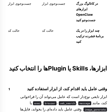
در کاتالوگ بزرگ
جست‌وجوی ابزار
جست‌وجوی ابزار
ابزارهای
OpenClaw
جست‌وجو کنید
چند ابزار را در یک
حالت کد
حالت کد
برنامهٔ فشرده ترکیب
کنید
ابزارها، Skills یا Pluginها را انتخاب کنید
وقتی عامل باید اقدام کند، از ابزار استفاده کنید
ابزار تابعی نوع‌دار است که عامل می‌تواند آن را فراخوانی
کند، مانند
،
،
،
یا
exec
browser
web_search
message
. وقتی عامل باید داده‌ای را بخواند، فایل‌ها
image_generate