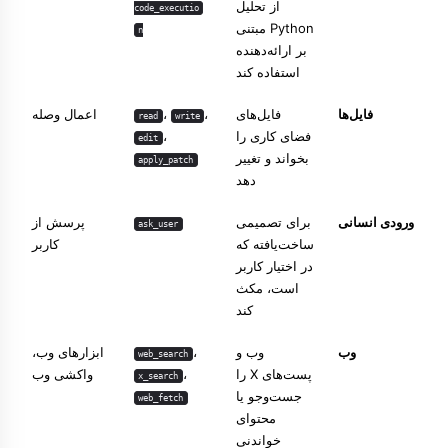
از تحلیل
code_executio
Python مبتنی
n
بر ارائه‌دهنده
استفاده کند
فایل‌ها
فایل‌های
،
،
اعمال وصله
read
write
فضای کاری را
،
edit
بخواند و تغییر
apply_patch
دهد
ورودی انسانی
برای تصمیمی
پرسش از
ask_user
ساخت‌یافته که
کاربر
در اختیار کاربر
است، مکث
کند
وب
وب و
،
ابزارهای وب
،
web_search
پست‌های X را
،
واکشی وب
x_search
جست‌وجو یا
web_fetch
محتوای
خواندنی