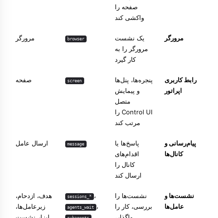
صفحه را
واکشی کند
مرورگر
یک نشست
مرورگر
browser
مرورگر را به
کار گیرد
رابط کاربری
پنجره‌ها، پنل‌ها
صفحه
screen
اپراتور
و پیمایش
متصل
Control UI را
مرتب کند
پیام‌رسانی و
پاسخ‌ها یا
ارسال عامل
message
کانال‌ها
اقدام‌های
کانال را
ارسال کند
نشست‌ها و
نشست‌ها را
،
هدف
،
ازدحام
،
sessions_*
عامل‌ها
بررسی، کار را
،
زیرعامل‌ها
،
agents_wait
واگذار،
،
ابزار نشست
subagents