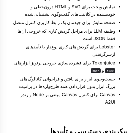
نمایش ویجت
برای SVG و HTML درون‌خطی و
خودبسنده در کلاینت‌های گفت‌وگوی پشتیبانی‌شده
صفحه‌نمایش
برای چیدمان یک رابط کاربری کنترل متصل
وظیفه LLM
برای مراحل گردش کاری که خروجی آن‌ها
فقط JSON است
Lobster
برای گردش‌های کاری نوع‌دار با تأییدهای
ازسرگرفتنی
Tokenjuice
برای فشرده‌سازی خروجی پرنویز ابزارهای
و
bash
exec
جست‌وجوی ابزار
برای یافتن و فراخوانی کاتالوگ‌های
بزرگ ابزار بدون قراردادن همه طرح‌واره‌ها در پرامپت
Canvas
برای کنترل Canvas مبتنی بر Node و رندر
A2UI
پیکربندی دسترسی و تأییدها