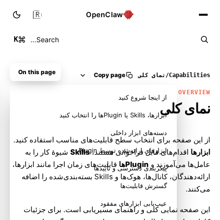
🇮🇷
OpenClaw
K
Search...
On this page
Copy page
Capabilities
/
نمای کلی
OVERVIEW
از اینجا شروع کنید
نمای کلی
ابزارها، Skills یا Pluginها را انتخاب کنید
دسته‌های ابزار داخلی
از این صفحه برای انتخاب سطح قابلیت‌های مناسب استفاده کنید.
ابزارهای ارائه‌شده توسط Plugin
ابزارها
اقدام‌های قابل فراخوانی هستند،
Skills
شیوهٔ کار را به
عامل‌ها می‌آموزند و
Pluginها
قابلیت‌های زمان اجرا مانند ابزارها،
پیکربندی دسترسی و تأییدها
ارائه‌دهندگان، کانال‌ها، هوک‌ها و Skills بسته‌بندی‌شده را اضافه
گسترش قابلیت‌ها
می‌کنند.
عیب‌یابی ابزارهای مفقود
این صفحه نمایی کلی و راهنمای مسیریابی است. برای جزئیات