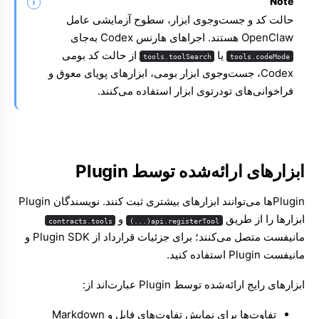
Note
حالت کد و جست‌وجوی ابزار، سطوح آزمایشی عامل
OpenClaw هستند. اجراهای هارنس Codex به‌جای
یا
از حالت کد بومی
tools.toolSearch
tools.codeMode
Codex، جست‌وجوی ابزار بومی، ابزارهای پویای معوق و
فراخوانی‌های تودرتوی ابزار استفاده می‌کنند.
ابزارهای ارائه‌شده توسط Plugin
Pluginها می‌توانند ابزارهای بیشتری ثبت کنند. نویسندگان Plugin
ابزارها را از طریق
و
contracts.tools
api.registerTool(...)
مانیفست متصل می‌کنند؛ برای جزئیات قرارداد از
SDK ‏Plugin
و
مانیفست Plugin
استفاده کنید.
ابزارهای رایج ارائه‌شده توسط Plugin عبارت‌اند از:
تفاوت‌ها
برای نمایش تفاوت‌های فایل و Markdown