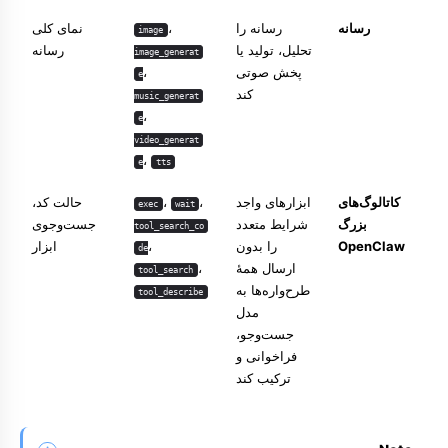
رسانه
رسانه را
،
نمای کلی
image
تحلیل، تولید یا
رسانه
image_generat
پخش صوتی
،
e
کند
music_generat
،
e
video_generat
،
e
tts
کاتالوگ‌های
ابزارهای واجد
،
،
حالت کد
،
exec
wait
بزرگ
شرایط متعدد
جست‌وجوی
tool_search_co
OpenClaw
را بدون
،
ابزار
de
ارسال همهٔ
،
tool_search
طرح‌واره‌ها به
tool_describe
مدل
جست‌وجو،
فراخوانی و
ترکیب کند