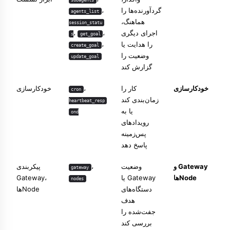
گردآورنده‌ها را
،
agents_list
هماهنگ،
session_statu
اجرای دیگری
،
،
s
get_goal
را هدایت یا
،
create_goal
وضعیت را
update_goal
گزارش کند
خودکارسازی
کار را
،
خودکارسازی
cron
زمان‌بندی کند
heartbeat_resp
یا به
ond
رویدادهای
پس‌زمینه
پاسخ دهد
Gateway و
وضعیت
،
پیکربندی
gateway
Nodeها
Gateway یا
،
Gateway
nodes
دستگاه‌های
Nodeها
هدف
جفت‌شده را
بررسی کند