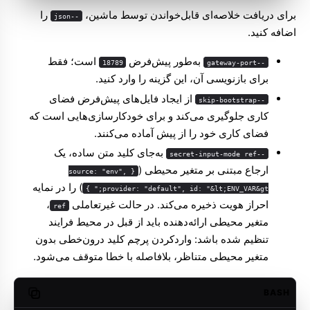
برای دریافت خلاصه‌ای قابل‌خواندن توسط ماشین،
را
--json
اضافه کنید.
به‌طور پیش‌فرض
است؛ فقط
18789
--gateway-port
برای بازنویسی آن، این گزینه را وارد کنید.
از ایجاد فایل‌های پیش‌فرض فضای
--skip-bootstrap
کاری جلوگیری می‌کند و برای خودکارسازی‌هایی است که
فضای کاری خود را از پیش آماده می‌کنند.
به‌جای کلید متن ساده، یک
--secret-input-mode ref
ارجاع مبتنی بر متغیر محیطی (
{ source: "env",
) را در نمایه
provider: "default", id: "&lt;ENV_VAR&gt;" }
احراز هویت ذخیره می‌کند. در حالت غیرتعاملی
،
ref
متغیر محیطی ارائه‌دهنده باید از قبل در محیط فرایند
تنظیم شده باشد: واردکردن پرچم کلید درون‌خطی بدون
متغیر محیطی متناظر، بلافاصله با خطا متوقف می‌شود.
BASH
opy code