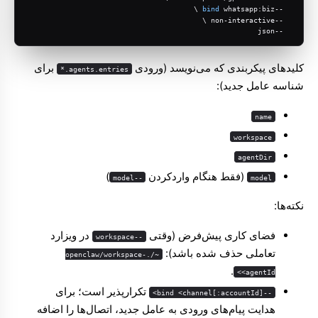
bind
 whatsapp:biz \
  --
  --non-interactive \
  --json
کلیدهای پیکربندی که می‌نویسد (ورودی
برای
agents.entries.*
شناسه عامل جدید):
name
workspace
agentDir
(فقط هنگام واردکردن
)
--model
model
نکته‌ها:
فضای کاری پیش‌فرض (وقتی
در ویزارد
--workspace
تعاملی حذف شده باشد):
~/.openclaw/workspace-
.
<agentId>
تکرارپذیر است؛ برای
--bind <channel[:accountId]>
هدایت پیام‌های ورودی به عامل جدید، اتصال‌ها را اضافه