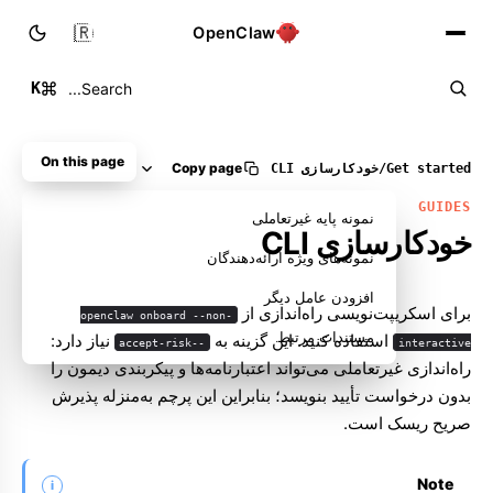
🇮🇷
OpenClaw
K
Search...
On this page
Copy page
Get started
/
خودکارسازی CLI
GUIDES
نمونه پایه غیرتعاملی
خودکارسازی CLI
نمونه‌های ویژه ارائه‌دهندگان
افزودن عامل دیگر
برای اسکریپت‌نویسی راه‌اندازی از
openclaw onboard --non-
مستندات مرتبط
استفاده کنید. این گزینه به
نیاز دارد:
--accept-risk
interactive
راه‌اندازی غیرتعاملی می‌تواند اعتبارنامه‌ها و پیکربندی دیمون را
بدون درخواست تأیید بنویسد؛ بنابراین این پرچم به‌منزله پذیرش
صریح ریسک است.
Note