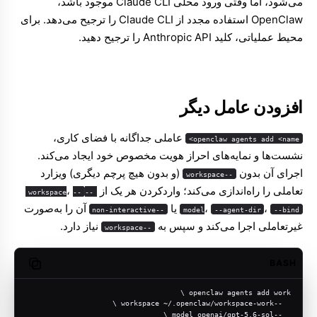
می‌شود، اما وقتی ورود محلی Claude CLI موجود باشد،
OpenClaw استفاده مجدد از Claude CLI را ترجیح می‌دهد. برای
محیط عملیاتی، کلید API ‏Anthropic را ترجیح دهید.
افزودن عامل دیگر
عاملی جداگانه با فضای کاری،
openclaw agents add <name>
نشست‌ها و نمایه‌های احراز هویت مخصوص خود ایجاد می‌کند.
اجرای آن بدون
(و بدون هیچ پرچم دیگری) ویزارد
--workspace
تعاملی را راه‌اندازی می‌کند؛ واردکردن هر یک از
،
--
--workspace
،
،
یا
آن را به‌صورت
--non-interactive
model
--agent-dir
--bind
غیرتعاملی اجرا می‌کند و سپس به
نیاز دارد.
--workspace
BASH
opy code
openclaw agents add work \
  --workspace ~/.openclaw/workspace-work \
  --model openai/gpt-5.6-sol \