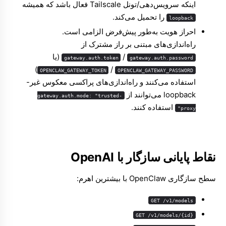
اینکه سرویس‌دهی/تونل Tailscale فعال باشد که همیشه
را تحمیل می‌کند.
loopback
احراز هویت به‌طور پیش‌فرض الزامی است.
راه‌اندازی‌های مبتنی بر راز مشترک از
/
(یا
gateway.auth.token
gateway.auth.password
)
/
OPENCLAW_GATEWAY_TOKEN
OPENCLAW_GATEWAY_PASSWORD
استفاده می‌کنند و راه‌اندازی‌های پراکسی معکوس غیر-
loopback می‌توانند از
gateway.auth.mode: "trusted-
استفاده کنند.
proxy"
نقاط پایانی سازگار با OpenAI
سطح سازگاری OpenClaw با بیشترین اهرم:
GET /v1/models
GET /v1/models/{id}