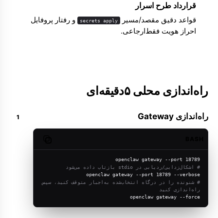
قرارداد طرح اسرار
قواعد دقیق مقصد/مسیر
و رفتار پروفایل
secrets apply
احراز هویت فقط‌ارجاعی.
راه‌اندازی محلی ۵دقیقه‌ای
راه‌اندازی Gateway
BASH
Copy code
openclaw gateway --port 18789
# اشکال‌زدایی/ردیابی در stdio بازتاب داده می‌شود
openclaw gateway --port 18789 --verbose
# شنونده را در درگاه انتخاب‌شده به‌اجبار متوقف کنید، سپس 
راه‌اندازی کنید
openclaw gateway --force