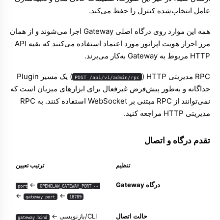
عامل انتخاب‌شده کنترل را حفظ می‌کند.
همه این موارد روی درگاه اصلی Gateway اجرا می‌شوند و از همان
مرز احراز هویت اپراتور مورد اعتماد استفاده می‌کنند که بقیه API
RPC مدیریتی HTTP ‏(
) یک مسیر Plugin
POST /api/v1/admin/rpc
جداگانه و به‌طور پیش‌فرض غیرفعال برای ابزارهای میزبان است که
نمی‌توانند از RPC مبتنی بر WebSocket استفاده کنند. به
RPC
مدیریتی HTTP
مراجعه کنید.
تقدم درگاه و اتصال
تنظیم
ترتیب تعیین
درگاه Gateway
←
OPENCLAW_GATEWAY_PORT
--port
←
←
gateway.port
18789
حالت اتصال
CLI/بازنویسی ←
gateway.bind