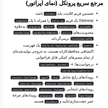
مرجع سریع پروتکل (نمای اپراتور)
نخستین فریم کلاینت باید
باشد.
connect
Gateway یک فریم
را همراه با یک
snapshot
hello-ok
(
،
،
،
) به‌علاوهٔ
presence
health
stateVersion
uptimeMs
محدودیت‌های
‏ (
،
،
maxPayload
maxBufferedBytes
policy
) برمی‌گرداند.
tickIntervalMs
/
یک فهرست
hello-ok.features.methods
events
اکتشافی محافظه‌کارانه هستند، نه خروجی تولیدشده‌ای
از تمام مسیرهای کمکی قابل فراخوانی.
درخواست‌ها:
→
req(method, params)
.
res(ok/payload|error)
رویدادهای رایج شامل
،
،
،
connect.challenge
agent
chat
،
،
،
session.message
session.operation
session.tool
رویدادهای انتخابی
،
،
session.approval
sessions.changed
،
،
،
، رویدادهای چرخهٔ
presence
tick
health
heartbeat
عمر جفت‌سازی/تأیید و
هستند.
shutdown