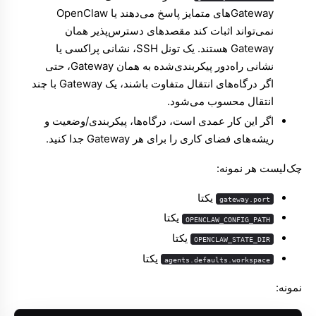
Gatewayهای متمایز پاسخ می‌دهند یا OpenClaw
نمی‌تواند اثبات کند مقصدهای دسترس‌پذیر همان
Gateway هستند. یک تونل SSH، نشانی پراکسی یا
نشانی راه‌دور پیکربندی‌شده به همان Gateway، حتی
اگر درگاه‌های انتقال متفاوت باشند، یک Gateway با چند
انتقال محسوب می‌شود.
اگر این کار عمدی است، درگاه‌ها، پیکربندی/وضعیت و
ریشه‌های فضای کاری را برای هر Gateway جدا کنید.
چک‌لیست هر نمونه:
یکتا
gateway.port
یکتا
OPENCLAW_CONFIG_PATH
یکتا
OPENCLAW_STATE_DIR
یکتا
agents.defaults.workspace
نمونه: