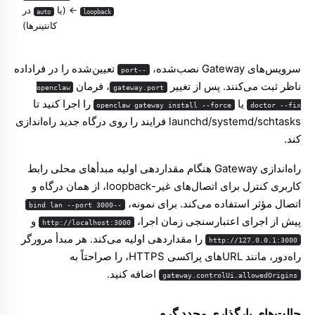
←
(یا
در
auto
loopback
کانتینرها)
سرویس‌های Gateway نصب‌شده،
تعیین‌شده را در فراداده
--port
ناظر ثبت می‌کنند. پس از تغییر
، فرمان
openclaw
gateway.port
یا
را اجرا کنید تا
openclaw gateway install --force
doctor --fix
launchd/systemd/schtasks فرایند را روی درگاه جدید راه‌اندازی
کند.
راه‌اندازی Gateway هنگام مقداردهی اولیه مبدأهای محلی رابط
کاربری کنترل برای اتصال‌های غیر-loopback، از همان درگاه و
اتصال مؤثر استفاده می‌کند. برای نمونه،
--bind lan --port 3000
پیش از اجرای اعتبارسنجی زمان اجرا،
و
http://localhost:3000
را مقداردهی اولیه می‌کند. هر مبدأ مرورگر
http://127.0.0.1:3000
راه‌دور، مانند URLهای پراکسی HTTPS، را صراحتاً به
اضافه کنید.
gateway.controlUi.allowedOrigins
حالت‌های بارگذاری مجدد گرم