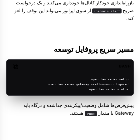
بازراه‌اندازی خودکار کانال‌ها خودداری می‌کنند و یک درخواست
صریح
از سوی اپراتور می‌تواند این توقف را لغو
channels.start
کند.
مسیر سریع پروفایل توسعه
BASH
opy code
openclaw --dev setup
openclaw --dev gateway --allow-unconfigured
openclaw --dev status
پیش‌فرض‌ها شامل وضعیت/پیکربندی جداشده و درگاه پایه
Gateway با مقدار
هستند.
19001