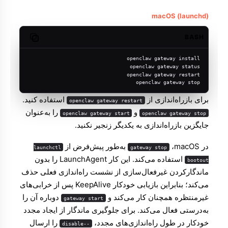
macOS (launchd)
BASH
Copy code
openclaw gateway install
openclaw gateway status
openclaw gateway restart
openclaw gateway stop
برای بازراه‌اندازی از
استفاده کنید.
openclaw gateway restart
و
را به‌عنوان
openclaw gateway start
openclaw gateway stop
جایگزین بازراه‌اندازی به یکدیگر زنجیر نکنید.
در macOS، ‏
به‌طور پیش‌فرض از
launchctl
gateway stop
استفاده می‌کند. این کار LaunchAgent را بدون
bootout
ماندگارکردن غیرفعال‌سازی از نشست راه‌اندازی فعلی حذف
می‌کند؛ بنابراین بازیابی خودکار KeepAlive پس از خرابی‌های
غیرمنتظره همچنان کار می‌کند و
دوباره آن را
gateway start
به‌درستی فعال می‌کند. برای جلوگیری ماندگار از ایجاد مجدد
خودکار در طول راه‌اندازی‌های مجدد،
را ارسال
--disable