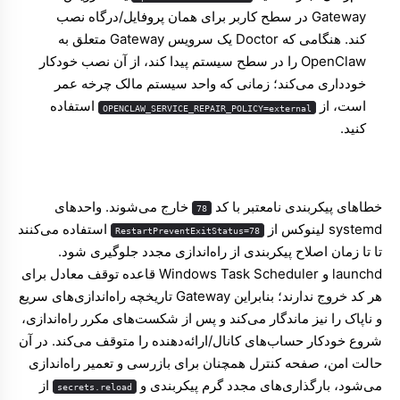
Gateway در سطح کاربر برای همان پروفایل/درگاه نصب
کند. هنگامی که Doctor یک سرویس Gateway متعلق به
OpenClaw را در سطح سیستم پیدا کند، از آن نصب خودکار
خودداری می‌کند؛ زمانی که واحد سیستم مالک چرخه عمر
است، از
استفاده
OPENCLAW_SERVICE_REPAIR_POLICY=external
کنید.
خطاهای پیکربندی نامعتبر با کد
خارج می‌شوند. واحدهای
78
systemd لینوکس از
استفاده می‌کنند
RestartPreventExitStatus=78
تا تا زمان اصلاح پیکربندی از راه‌اندازی مجدد جلوگیری شود.
launchd و Windows Task Scheduler قاعده توقف معادل برای
هر کد خروج ندارند؛ بنابراین Gateway تاریخچه راه‌اندازی‌های سریع
و ناپاک را نیز ماندگار می‌کند و پس از شکست‌های مکرر راه‌اندازی،
شروع خودکار حساب‌های کانال/ارائه‌دهنده را متوقف می‌کند. در آن
حالت امن، صفحه کنترل همچنان برای بازرسی و تعمیر راه‌اندازی
می‌شود، بارگذاری‌های مجدد گرم پیکربندی و
از
secrets.reload