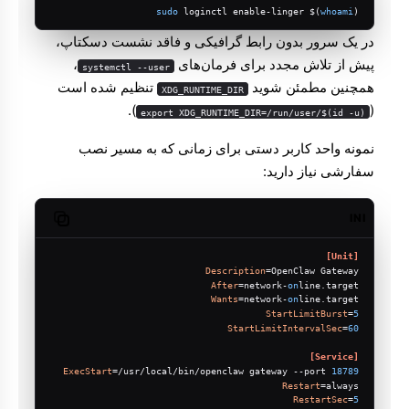
sudo
 loginctl enable-linger $(
whoami
)
در یک سرور بدون رابط گرافیکی و فاقد نشست دسکتاپ،
پیش از تلاش مجدد برای فرمان‌های
،
systemctl --user
همچنین مطمئن شوید
تنظیم شده است
XDG_RUNTIME_DIR
).
(
export XDG_RUNTIME_DIR=/run/user/$(id -u)
نمونه واحد کاربر دستی برای زمانی که به مسیر نصب
سفارشی نیاز دارید:
INI
Copy code
[Unit]
Description
=OpenClaw Gateway
After
=network-
on
line.target
Wants
=network-
on
line.target
StartLimitBurst
=
5
StartLimitIntervalSec
=
60
[Service]
ExecStart
=/usr/local/bin/openclaw gateway --port 
18789
Restart
=always
RestartSec
=
5