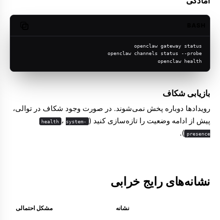
آمادگی
BASH
opy code
openclaw gateway status
openclaw channels status --probe
openclaw health
بازیابی شکاف
رویدادها دوباره پخش نمی‌شوند. در صورت وجود شکاف در توالی،
پیش از ادامه وضعیت را تازه‌سازی کنید (
،
health
system-
).
presence
نشانه‌های رایج خرابی
نشانه
مشکل احتمالی