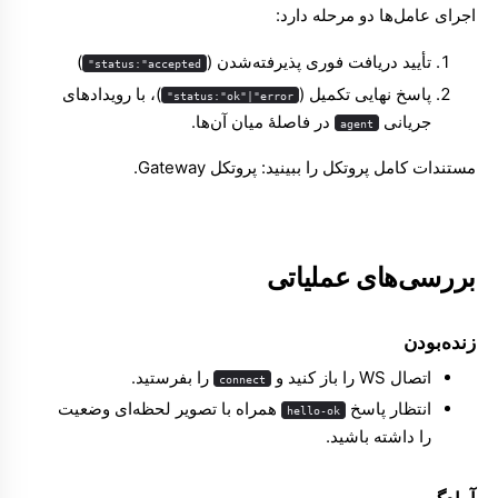
اجرای عامل‌ها دو مرحله دارد:
تأیید دریافت فوری پذیرفته‌شدن (
)
status:"accepted"
پاسخ نهایی تکمیل (
)، با رویدادهای
status:"ok"|"error"
جریانی
در فاصلهٔ میان آن‌ها.
agent
مستندات کامل پروتکل را ببینید:
پروتکل Gateway
.
بررسی‌های عملیاتی
زنده‌بودن
اتصال WS را باز کنید و
را بفرستید.
connect
انتظار پاسخ
همراه با تصویر لحظه‌ای وضعیت
hello-ok
را داشته باشید.