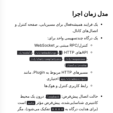
مدل زمان اجرا
یک فرایند همیشه‌فعال برای مسیریابی، صفحه کنترل و
اتصال‌های کانال.
یک درگاه چندتسهیمی واحد برای:
کنترل/RPC مبتنی بر WebSocket
APIهای HTTP ‏(
،
،
/v1/embeddings
/v1/models
،
،
/v1/chat/completions
/v1/responses
)
/tools/invoke
مسیرهای HTTP مربوط به Plugin، مانند
اختیاری
/api/v1/admin/rpc
رابط کاربری کنترل و هوک‌ها
حالت اتصال پیش‌فرض:
. درون یک محیط
loopback
کانتینری شناسایی‌شده، پیش‌فرض مؤثر
است
auto
(برای هدایت درگاه به
تفکیک می‌شود)، مگر
0.0.0.0