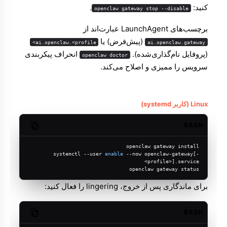
کنید:
.
openclaw gateway stop --disable
برچسب‌های LaunchAgent عبارت‌اند از
(پیش‌فرض) یا
ai.openclaw.<profile>
ai.openclaw.gateway
(پروفایل نام‌گذاری‌شده).
انحراف پیکربندی
openclaw doctor
سرویس را ممیزی و اصلاح می‌کند.
Linux (کاربر systemd)
BASH
Copy code
openclaw gateway install
systemctl --user 
enable
 --now openclaw-gateway[-
<profile>].service
openclaw gateway status
برای ماندگاری پس از خروج، lingering را فعال کنید:
BASH
Copy code