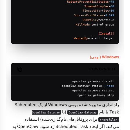
RestartPreventExitStatus
=
78
TimeoutStopSec
=
30
TimeoutStartSec
=
30
SuccessExitStatus
=
0
143
OOMPolicy
=continue
KillMode
=control-group
[Install]
WantedBy
=default.target
Windows (بومی)
POWERSHELL
Copy code
openclaw gateway install
openclaw gateway status 
--json
openclaw gateway restart
openclaw gateway stop
راه‌اندازی مدیریت‌شده بومی Windows از یک Scheduled
Task با نام
(یا
OpenClaw Gateway
OpenClaw Gateway
برای پروفایل‌های نام‌گذاری‌شده) استفاده
(<profile>)
می‌کند. اگر ایجاد Scheduled Task رد شود، OpenClaw به