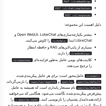
POST /v1/embeddings
POST /v1/chat/completions
POST /v1/responses
دلیل اهمیت این مجموعه:
بیشتر یکپارچه‌سازی‌های Open WebUI، LobeChat و
LibreChat ابتدا
را کاوش می‌کنند.
/v1/models
بسیاری از پایپ‌لاین‌های RAG و حافظه انتظار
را دارند.
/v1/embeddings
کلاینت‌های بومی عامل به‌طور فزاینده‌ای
/v1/responses
را ترجیح می‌دهند.
عامل‌محور است: برای هر عامل پیکربندی‌شده،
/v1/models
،
و
را بازمی‌گرداند.
openclaw/<agentId>
openclaw
openclaw/default
نام مستعار پایداری است که همیشه به عامل
openclaw/default
پیش‌فرض پیکربندی‌شده نگاشت می‌شود. هنگامی که می‌خواهید
ارائه‌دهنده/مدل پشتیبان را بازنویسی کنید،
را
x-openclaw-model
ارسال کنید؛ در غیر این صورت، تنظیمات عادی مدل و تعبیه‌سازی