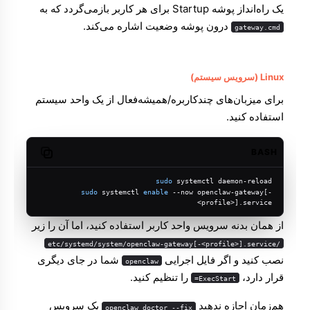
یک راه‌انداز پوشه Startup برای هر کاربر بازمی‌گردد که به
درون پوشه وضعیت اشاره می‌کند.
gateway.cmd
Linux (سرویس سیستم)
برای میزبان‌های چندکاربره/همیشه‌فعال از یک واحد سیستم
استفاده کنید.
BASH
Copy code
sudo
 systemctl daemon-reload
sudo
 systemctl 
enable
 --now openclaw-gateway[-
<profile>].service
از همان بدنه سرویس واحد کاربر استفاده کنید، اما آن را زیر
/etc/systemd/system/openclaw-gateway[-<profile>].service
نصب کنید و اگر فایل اجرایی
شما در جای دیگری
openclaw
قرار دارد،
را تنظیم کنید.
ExecStart=
هم‌زمان اجازه ندهید
یک سرویس
openclaw doctor --fix