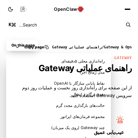
🇮🇷
OpenClaw
K
Search...
On this page
Copy page
Gateway & Ops
/
راهنمای عملیاتی Gateway
GATEWAY
راه‌اندازی محلی ۵دقیقه‌ای
راهنمای عملیاتی Gateway
مدل زمان اجرا
نقاط پایانی سازگار با OpenAI
از این صفحه برای راه‌اندازی روز نخست و عملیات روز دوم
تقدم درگاه و اتصال
سرویس Gateway استفاده کنید.
حالت‌های بارگذاری مجدد گرم
مجموعه فرمان‌های اپراتور
چند Gateway (روی یک میزبان)
عیب‌یابی عمیق