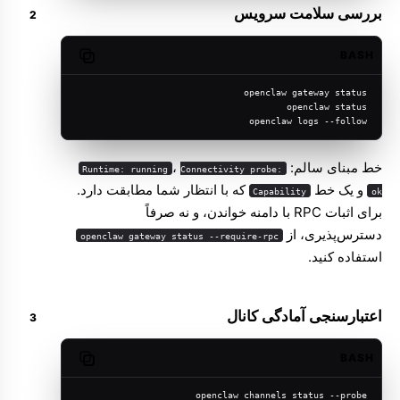
بررسی سلامت سرویس
BASH
Copy code
openclaw gateway status
openclaw status
openclaw logs --follow
خط مبنای سالم:
،
Runtime: running
Connectivity probe:
و یک خط
که با انتظار شما مطابقت دارد.
Capability
ok
برای اثبات RPC با دامنه خواندن، و نه صرفاً
دسترس‌پذیری، از
openclaw gateway status --require-rpc
استفاده کنید.
اعتبارسنجی آمادگی کانال
BASH
Copy code
openclaw channels status --probe