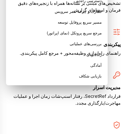
دسترسی راه‌دور
تشخیص‌های مبتنی بر نشانه‌ها همراه با زنجیره‌های دقیق
فرمان و امضاهای گزارش.
نظارت و چرخه عمر سرویس
مسیر سریع پروفایل توسعه
مرجع سریع پروتکل (نمای اپراتور)
پیکربندی
بررسی‌های عملیاتی
راهنمای راه‌اندازی وظیفه‌محور + مرجع کامل پیکربندی.
زنده‌بودن
آمادگی
بازیابی شکاف
مدیریت اسرار
نشانه‌های رایج خرابی
قرارداد SecretRef، رفتار اسنپ‌شات زمان اجرا و عملیات
تضمین‌های ایمنی
مهاجرت/بارگذاری مجدد.
مرتبط