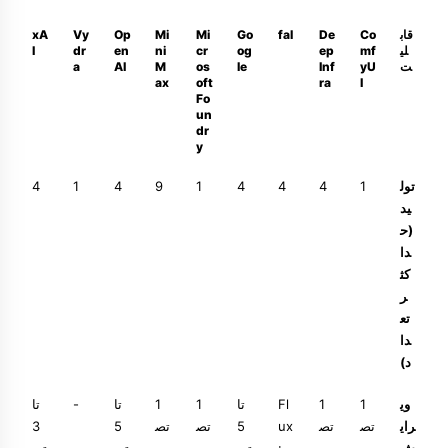
قاب
Co
De
fal
Go
Mi
Mi
Op
Vy
xA
لی
mf
ep
og
cr
ni
en
dr
I
ت
yU
Inf
le
os
M
AI
a
ax
oft
ra
I
Fo
un
dr
y
تول
1
4
4
4
1
9
4
1
4
ید
(ح
دا
کث
ر
تع
دا
د)
وی
1
1
Fl
تا
1
1
تا
-
تا
رای
تص
تص
ux
5
تص
تص
5
3