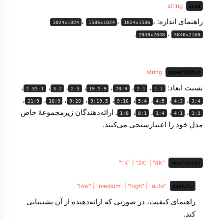
string
size
راهنمای اندازه:
،
،
،
1024x1024
1536x1024
1024x1536
.
،
2048x2048
3840x2160
string
aspectRatio
نسبت ابعاد:
،
،
،
،
،
،
،
2.35:1
3:2
2:3
19.5:9
20:9
2:1
1:1
،
،
،
،
،
،
،
،
،
21:9
16:9
9:20
9:19.5
9:16
5:4
4:5
4:3
3:4
،
،
،
،
. ارائه‌دهندگان زیرمجموعهٔ خاص
1:8
8:1
1:4
4:1
1:2
مدل خود را اعتبارسنجی می‌کنند.
"1K" | "2K" | "4K"
resolution
"low" | "medium" | "high" | "auto"
quality
راهنمای کیفیت، در صورتی که ارائه‌دهنده از آن پشتیبانی
کند.