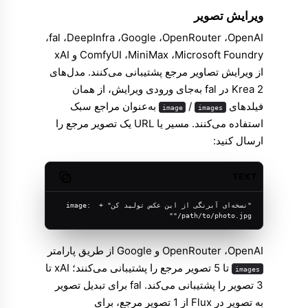
ویرایش تصویر
OpenAI، ‏OpenRouter، ‏Google، ‏DeepInfra، ‏fal،
‏Microsoft Foundry، ‏MiniMax، ‏ComfyUI و xAI
از ویرایش تصاویر مرجع پشتیبانی می‌کنند. مدل‌های
Krea 2 در fal به‌جای ورودی ویرایش، از همان
فیلدهای
/
به‌عنوان مراجع سبک
image
images
استفاده می‌کنند. مسیر یا URL یک تصویر مرجع را
ارسال کنید:
TEXT
Copy code
"نسخه‌ای آبرنگی از این عکس تولید کن" + image: 
"/path/to/photo.jpg"
OpenAI، ‏OpenRouter و Google از طریق پارامتر
تا 5 تصویر مرجع را پشتیبانی می‌کنند؛ xAI تا
images
3 تصویر را پشتیبانی می‌کند. fal برای تبدیل تصویر
به تصویر در Flux از 1 تصویر مرجع، برای