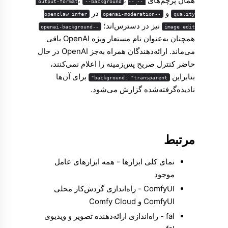
همان پرچم‌های
،
،
--background
--
--output-format
و
در
openclaw infer
--openai-moderation
quality
نیز در دسترس‌اند؛
--openai-background
image edit
همچنان به‌عنوان نام مستعار ویژه OpenAI باقی
می‌ماند. ارائه‌دهندگان همراه به‌جز OpenAI در حال
حاضر کنترل صریح پس‌زمینه را اعلام نمی‌کنند،
بنابراین
برای آن‌ها
background: "transparent"
نادیده‌گرفته‌شده گزارش می‌شود.
Molty
مرتبط
نمای کلی ابزارها
- همه ابزارهای عامل
موجود
ComfyUI
- راه‌اندازی گردش‌کار محلی
ComfyUI و Comfy Cloud
fal
- راه‌اندازی ارائه‌دهنده تصویر و ویدیوی