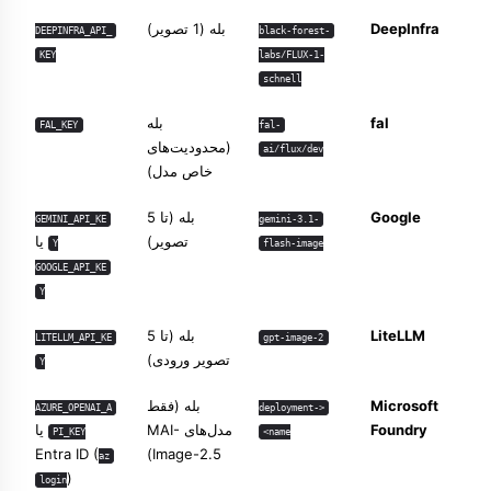
DeepInfra
بله (1 تصویر)
DEEPINFRA_API_
black-forest-
KEY
labs/FLUX-1-
schnell
fal
بله
FAL_KEY
fal-
(محدودیت‌های
ai/flux/dev
خاص مدل)
Google
بله (تا 5
GEMINI_API_KE
gemini-3.1-
تصویر)
یا
Y
flash-image
GOOGLE_API_KE
Y
LiteLLM
بله (تا 5
LITELLM_API_KE
gpt-image-2
تصویر ورودی)
Y
Microsoft
بله (فقط
AZURE_OPENAI_A
<deployment-
Foundry
مدل‌های MAI-
یا
PI_KEY
name>
Entra ID (
Image-2.5)
az
)
login