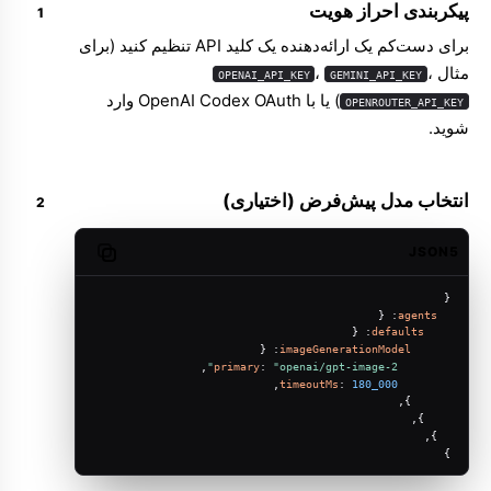
پیکربندی احراز هویت
برای دست‌کم یک ارائه‌دهنده یک کلید API تنظیم کنید (برای
مثال
،
،
OPENAI_API_KEY
GEMINI_API_KEY
) یا با OpenAI Codex OAuth وارد
OPENROUTER_API_KEY
شوید.
انتخاب مدل پیش‌فرض (اختیاری)
JSON5
Copy code
{
: {
agents
: {
defaults
: {
imageGenerationModel
,
primary
: 
"openai/gpt-image-2"
,
timeoutMs
: 
180_000
      },
    },
  },
}