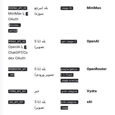
MiniMax
بله (مرجع
MINIMAX_API_KE
image-01
سوژه)
یا MiniMax
Y
OAuth
(
minimax-
)
portal
OpenAI
بله (تا 5
OPENAI_API_KE
gpt-image-2
تصویر)
یا OpenAI
Y
ChatGPT/Co
dex OAuth
OpenRouter
بله (تا 5
OPENROUTER_API
google/gemini-
تصویر ورودی)
_KEY
3.1-flash-
image-preview
Vydra
خیر
VYDRA_API_KEY
grok-imagine
xAI
بله (تا 3
XAI_API_KEY
grok-imagine-
تصویر)
image