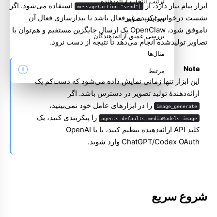
ترتیب انتخاب ارائه‌دهنده
ابزار پیام نیاز دارد، از
استفاده می‌شود. اگر
message(action="send")
نشست درخواست‌کننده غیرفعال باشد یا بیدارسازی فعال آن
ویرایش تصویر
ناموفق شود، OpenClaw یک ارسال جایگزین مستقیم و هم‌توان با
بررسی عمیق ارائه‌دهندگان
تصاویر تولیدشده انجام می‌دهد تا نتیجه از دست نرود.
مثال‌ها
Note
مرتبط
این ابزار تنها زمانی نمایش داده می‌شود که دست‌کم یک
ارائه‌دهندهٔ تولید تصویر در دسترس باشد. اگر
را در ابزارهای عامل خود نمی‌بینید،
image_generate
را پیکربندی کنید، یک
agents.defaults.mediaModels.image
کلید API ارائه‌دهنده تنظیم کنید، یا با OpenAI
ChatGPT/Codex OAuth وارد شوید.
شروع سریع