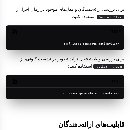
برای بررسی ارائه‌دهندگان و مدل‌های موجود در زمان اجرا، از
استفاده کنید:
action: "list"
TEXT
opy code
/tool image_generate action=list
برای بررسی وظیفهٔ فعال تولید تصویر در نشست کنونی، از
استفاده کنید:
action: "status"
TEXT
opy code
/tool image_generate action=status
قابلیت‌های ارائه‌دهندگان