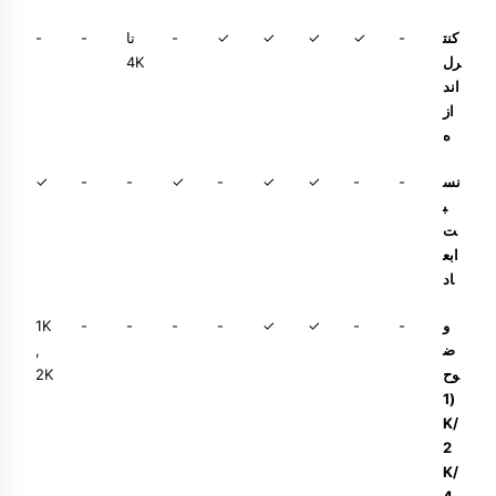
کنت
-
✓
✓
✓
✓
-
تا
-
-
رل
4K
اند
از
ه
نس
-
-
✓
✓
-
✓
-
-
✓
ب
ت
ابع
اد
و
-
-
✓
✓
-
-
-
-
1K
ض
,
وح
2K
(1
K/
2
K/