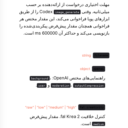
مهلت اختیاری درخواست از ارائه‌دهنده بر حسب
میلی‌ثانیه. وقتی Codex
را از طریق
image_generate
ابزارهای پویا فراخوانی می‌کند، این مقدار مختص هر
فراخوانی همچنان مقدار پیش‌فرض پیکربندی‌شده را
بازنویسی می‌کند و حداکثر آن 600000 ms است.
string
filename
object
openai
راهنمایی‌های مختص OpenAI:‏
،
background
،
و
.
user
moderation
outputCompression
"raw" | "low" | "medium" | "high"
fal.creativity
کنترل خلاقیت fal Krea 2. مقدار پیش‌فرض
است.
medium