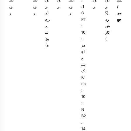
ش
وی
وی
:
تص
وی
وی
تص
تص
/
ر
ر
1؛
وی
ر
ر
وی
وی
مر
(گ
G
ر
(م
ر
ر
جع
رد
PT
رج
ش‌
:
ع
کار
10
س
)
؛
وژ
مر
ه)
اج
ع
سب
ک
Kr
ea
:
10
؛
N
B2
:
14