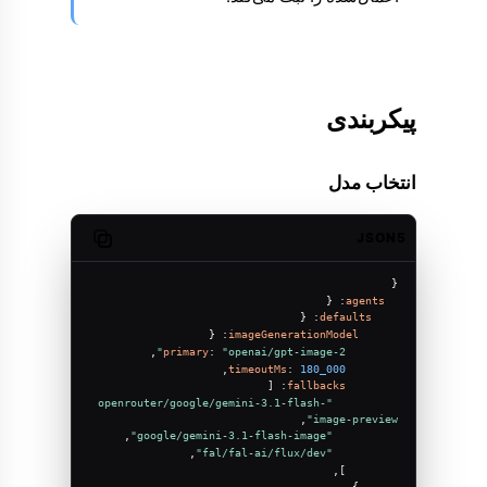
پیکربندی
انتخاب مدل
JSON5
Copy code
{
: {
agents
: {
defaults
: {
imageGenerationModel
,
primary
: 
"openai/gpt-image-2"
,
timeoutMs
: 
180_000
: [
fallbacks
"openrouter/google/gemini-3.1-flash-
,
image-preview"
,
"google/gemini-3.1-flash-image"
,
"fal/fal-ai/flux/dev"
        ],
      },