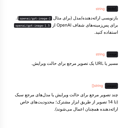
string
model
بازنویسی ارائه‌دهنده/مدل (برای مثال
).
openai/gpt-image-2
برای پس‌زمینه‌های شفاف OpenAI از
openai/gpt-image-1.5
استفاده کنید.
string
image
مسیر یا URL یک تصویر مرجع برای حالت ویرایش.
string[]
images
چند تصویر مرجع برای حالت ویرایش یا مدل‌های مرجع سبک
(تا 14 تصویر از طریق ابزار مشترک؛ محدودیت‌های خاص
ارائه‌دهنده همچنان اعمال می‌شوند).