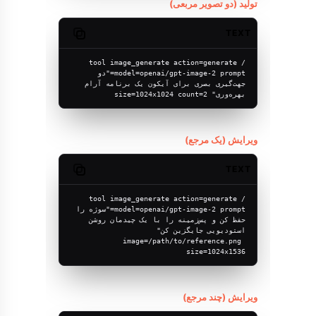
تولید (دو تصویر مربعی)
TEXT
Copy code
/tool image_generate action=generate 
model=openai/gpt-image-2 prompt="دو 
جهت‌گیری بصری برای آیکون یک برنامه آرام 
بهره‌وری" size=1024x1024 count=2
ویرایش (یک مرجع)
TEXT
Copy code
/tool image_generate action=generate 
model=openai/gpt-image-2 prompt="سوژه را 
حفظ کن و پس‌زمینه را با یک چیدمان روشن 
استودیویی جایگزین کن" 
image=/path/to/reference.png 
size=1024x1536
ویرایش (چند مرجع)