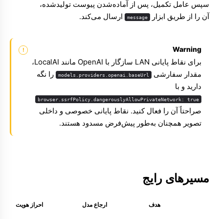
سپس عامل تکمیل، پس از آماده‌شدن پیوست تولیدشده،
آن را از طریق ابزار
ارسال می‌کند.
message
Warning
برای نقاط پایانی LAN سازگار با OpenAI مانند LocalAI،
مقدار سفارشی
را نگه
models.providers.openai.baseUrl
دارید و با
browser.ssrfPolicy.dangerouslyAllowPrivateNetwork: true
صراحتاً آن را فعال کنید. نقاط پایانی خصوصی و داخلی
تصویر همچنان به‌طور پیش‌فرض مسدود هستند.
مسیرهای رایج
هدف
ارجاع مدل
احراز هویت