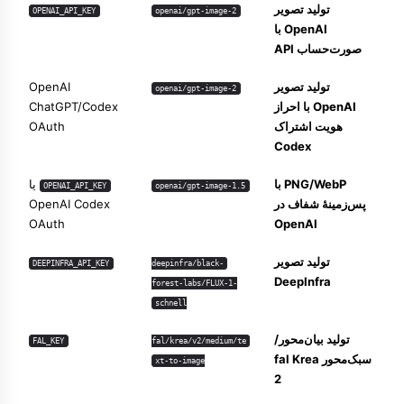
تولید تصویر
OPENAI_API_KEY
openai/gpt-image-2
OpenAI با
صورت‌حساب API
تولید تصویر
OpenAI
openai/gpt-image-2
OpenAI با احراز
ChatGPT/Codex
هویت اشتراک
OAuth
Codex
PNG/WebP با
یا
OPENAI_API_KEY
openai/gpt-image-1.5
پس‌زمینهٔ شفاف در
OpenAI Codex
OAuth
OpenAI
تولید تصویر
DEEPINFRA_API_KEY
deepinfra/black-
DeepInfra
forest-labs/FLUX-1-
schnell
تولید بیان‌محور/
FAL_KEY
fal/krea/v2/medium/te
سبک‌محور fal Krea
xt-to-image
2