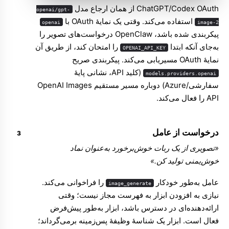
ChatGPT/Codex OAuth از همان ارجاع مدل
openai/gpt-
استفاده می‌کند. وقتی یک نمایهٔ OAuth با
openai
image-2
پیکربندی شده باشد، OpenClaw درخواست‌های تصویر را
به‌جای آنکه ابتدا
را امتحان کند، از طریق آن
OPENAI_API_KEY
نمایهٔ OAuth مسیریابی می‌کند. پیکربندی صریح
(کلید API، نشانی پایهٔ
models.providers.openai
سفارشی/Azure) دوباره مسیر مستقیم OpenAI Images
API را فعال می‌کند.
درخواست از عامل
«تصویری از یک ربات خوش‌برخورد به‌عنوان نماد
خوش‌یمنی تولید کن.»
عامل به‌طور خودکار
را فراخوانی می‌کند.
image_generate
نیازی به افزودن ابزار به فهرست مجاز نیست؛ وقتی
ارائه‌دهنده‌ای در دسترس باشد، ابزار به‌طور پیش‌فرض
فعال است. ابزار یک شناسهٔ وظیفهٔ پس‌زمینه برمی‌گرداند؛