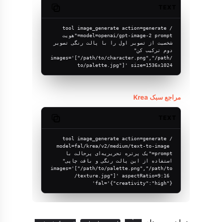
TEXT
Copy code
/tool image_generate action=generate 
model=openai/gpt-image-2 prompt="هویت 
شخصیت از تصویر اول را با پالت رنگی تصویر 
دوم ترکیب کن" 
images='["/path/to/character.png","/path/
to/palette.jpg"]' size=1536x1024
مراجع سبک Krea
TEXT
Copy code
/tool image_generate action=generate 
model=fal/krea/v2/medium/text-to-image 
prompt="یک پرتره تحریریه‌ای پرحالت با 
استفاده از این پالت رنگی و بافت چاپی" 
images='["/path/to/palette.png","/path/to
/texture.jpg"]' aspectRatio=9:16 
fal='{"creativity":"high"}'