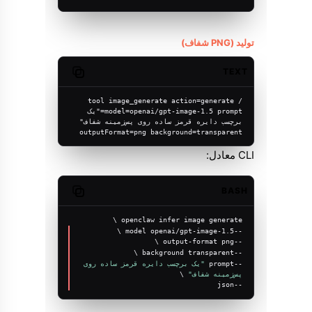
تولید (PNG شفاف)
TEXT
Copy code
/tool image_generate action=generate 
model=openai/gpt-image-1.5 prompt="یک 
برچسب دایره قرمز ساده روی پس‌زمینه شفاف" 
outputFormat=png background=transparent
CLI معادل:
BASH
Copy code
openclaw infer image generate \
--model openai/gpt-image-1.5 \
--output-format png \
--background transparent \
--prompt 
"یک برچسب دایره قرمز ساده روی 
پس‌زمینه شفاف"
 \
--json