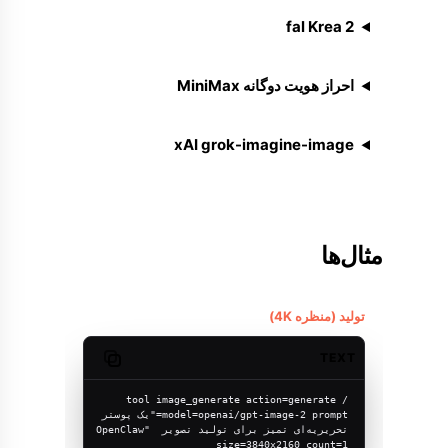
fal Krea 2
احراز هویت دوگانه MiniMax
xAI grok-imagine-image
مثال‌ها
تولید (منظره 4K)
TEXT
Copy code
/tool image_generate action=generate 
model=openai/gpt-image-2 prompt="یک پوستر 
تحریریه‌ای تمیز برای تولید تصویر OpenClaw" 
size=3840x2160 count=1