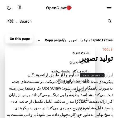
🇮🇷
OpenClaw
K
Search...
On this page
Copy page
Capabilities
/
تولید تصویر
TOOLS
شروع سریع
تولید تصویر
مسیرهای رایج
ارائه‌دهندگان پشتیبانی‌شده
ابزار
تصاویر را از طریق ارائه‌دهندگان
image_generate
قابلیت‌های ارائه‌دهندگان
پیکربندی‌شدهٔ شما ایجاد و ویرایش می‌کند. در نشست‌های چت،
به‌صورت ناهمگام اجرا می‌شود: OpenClaw یک وظیفهٔ پس‌زمینه
پارامترهای ابزار
ثبت می‌کند، شناسهٔ وظیفه را بی‌درنگ برمی‌گرداند و پس از پایان
پیکربندی
کار ارائه‌دهنده، عامل را بیدار می‌کند. عامل تکمیل از حالت عادی
پاسخِ قابل‌مشاهدهٔ نشست پیروی می‌کند: در صورت پیکربندی،
انتخاب مدل
پاسخ نهایی به‌طور خودکار تحویل داده می‌شود؛ یا وقتی نشست به