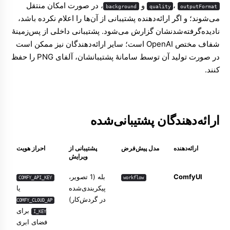
،
و
، در صورت امکان منتقل
background
quality
outputFormat
می‌شوند؛ و اگر ارائه‌دهنده پشتیبانی از آن‌ها را اعلام نکرده باشد،
نادیده‌گرفته‌شدنشان گزارش می‌شود. پشتیبانی داخلی از پس‌زمینهٔ
شفاف مختص OpenAI است؛ سایر ارائه‌دهندگان نیز ممکن است
در صورت تولید آن توسط سامانهٔ پشتیبانشان، آلفای PNG را حفظ
کنند.
ارائه‌دهندگان پشتیبانی‌شده
ارائه‌دهنده
مدل پیش‌فرض
پشتیبانی از
احراز هویت
ویرایش
ComfyUI
بله (1 تصویر،
COMFY_API_KEY
workflow
پیکربندی‌شده
یا
در گردش‌کار)
COMFY_CLOUD_AP
برای
I_KEY
فضای ابری