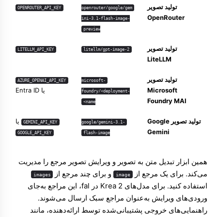
تولید تصویر
OPENROUTER_API_KEY
openrouter/google/gem
OpenRouter
ini-3.1-flash-image-
preview
تولید تصویر
LITELLM_API_KEY
litellm/gpt-image-2
LiteLLM
تولید تصویر
AZURE_OPENAI_API_KEY
microsoft-
Microsoft
یا Entra ID
foundry/<deployment-
Foundry MAI
name>
تولید تصویر Google
یا
GEMINI_API_KEY
google/gemini-3.1-
Gemini
GOOGLE_API_KEY
flash-image
همین ابزار تبدیل متن به تصویر و ویرایش تصویر مرجع را مدیریت
می‌کند. برای یک مرجع از
و برای چند مرجع از
images
image
استفاده کنید. برای مدل‌های Krea 2 در fal، این مراجع به‌جای
ورودی‌های ویرایش به‌عنوان مراجع سبک ارسال می‌شوند.
راهنمایی‌های خروجی پشتیبانی‌شده توسط ارائه‌دهنده، مانند