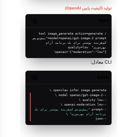
تولید (کیفیت پایین OpenAI)
TEXT
Copy code
/tool image_generate action=generate 
model=openai/gpt-image-2 prompt="پیش‌نویس 
کم‌هزینه پوستر برای یک برنامه آرام 
بهره‌وری" quality=low 
openai='{"moderation":"low"}'
CLI معادل:
BASH
Copy code
openclaw infer image generate \
--model openai/gpt-image-2 \
--quality low \
--openai-moderation low \
--prompt 
"پیش‌نویس کم‌هزینه پوستر برای یک 
برنامه آرام بهره‌وری"
 \
--json