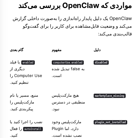
مواردی که OpenClaw بررسی می‌کند
OpenClaw یک دلیل پایدار راه‌اندازی را به‌صورت داخلی گزارش
می‌کند و وضعیت قابل‌مشاهده برای کاربر را برای گفت‌وگو
قالب‌بندی می‌کند:
دلیل
مفهوم
گام بعدی
یا فیلد
enabled
computerUse.enabled
disabled
به false تبدیل شده
دیگری از
است.
Computer Use را
تنظیم کنید.
هیچ مارکت‌پلیس
منبع، مسیر یا نام
marketplace_missing
منطبقی در دسترس
مارکت‌پلیس را
نبود.
پیکربندی کنید.
مارکت‌پلیس وجود
نصب را اجرا کنید یا
plugin_not_installed
دارد، اما Plugin
را فعال
autoInstall
نصب نشده است.
کنید.