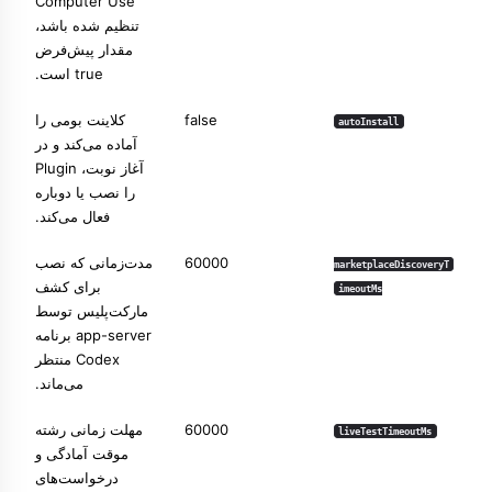
Computer Use
تنظیم شده باشد،
مقدار پیش‌فرض
true است.
false
کلاینت بومی را
autoInstall
آماده می‌کند و در
آغاز نوبت، Plugin
را نصب یا دوباره
فعال می‌کند.
60000
مدت‌زمانی که نصب
marketplaceDiscoveryT
برای کشف
imeoutMs
مارکت‌پلیس توسط
app-server برنامه
Codex منتظر
می‌ماند.
60000
مهلت زمانی رشته
liveTestTimeoutMs
موقت آمادگی و
درخواست‌های