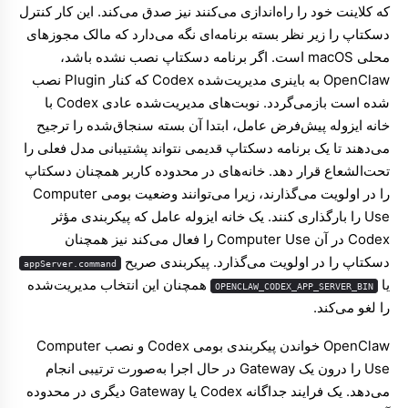
که کلاینت خود را راه‌اندازی می‌کنند نیز صدق می‌کند. این کار کنترل
دسکتاپ را زیر نظر بسته برنامه‌ای نگه می‌دارد که مالک مجوزهای
محلی macOS است. اگر برنامه دسکتاپ نصب نشده باشد،
OpenClaw به باینری مدیریت‌شده Codex که کنار Plugin نصب
شده است بازمی‌گردد. نوبت‌های مدیریت‌شده عادی Codex با
خانه ایزوله پیش‌فرض عامل، ابتدا آن بسته سنجاق‌شده را ترجیح
می‌دهند تا یک برنامه دسکتاپ قدیمی نتواند پشتیبانی مدل فعلی را
تحت‌الشعاع قرار دهد. خانه‌های در محدوده کاربر همچنان دسکتاپ
را در اولویت می‌گذارند، زیرا می‌توانند وضعیت بومی Computer
Use را بارگذاری کنند. یک خانه ایزوله عامل که پیکربندی مؤثر
Codex در آن Computer Use را فعال می‌کند نیز همچنان
دسکتاپ را در اولویت می‌گذارد. پیکربندی صریح
appServer.command
یا
همچنان این انتخاب مدیریت‌شده
OPENCLAW_CODEX_APP_SERVER_BIN
را لغو می‌کند.
OpenClaw خواندن پیکربندی بومی Codex و نصب Computer
Use را درون یک Gateway در حال اجرا به‌صورت ترتیبی انجام
می‌دهد. یک فرایند جداگانه Codex یا Gateway دیگری در محدوده