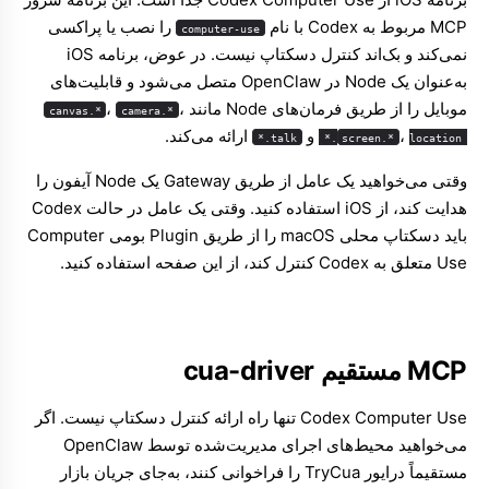
MCP مربوط به Codex با نام
را نصب یا پراکسی
computer-use
نمی‌کند و بک‌اند کنترل دسکتاپ نیست. در عوض، برنامه iOS
به‌عنوان یک Node در OpenClaw متصل می‌شود و قابلیت‌های
موبایل را از طریق فرمان‌های Node مانند
،
،
canvas.*
camera.*
،
و
ارائه می‌کند.
talk.*
screen.*
location.*
وقتی می‌خواهید یک عامل از طریق Gateway یک Node آیفون را
هدایت کند، از
iOS
استفاده کنید. وقتی یک عامل در حالت Codex
باید دسکتاپ محلی macOS را از طریق Plugin بومی Computer
Use متعلق به Codex کنترل کند، از این صفحه استفاده کنید.
MCP مستقیم cua-driver
Codex Computer Use تنها راه ارائه کنترل دسکتاپ نیست. اگر
می‌خواهید محیط‌های اجرای مدیریت‌شده توسط OpenClaw
مستقیماً درایور TryCua را فراخوانی کنند، به‌جای جریان بازار