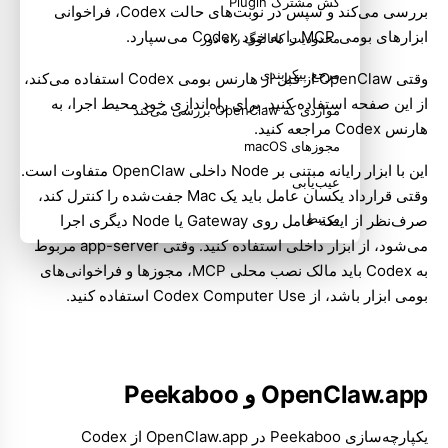
کش مشترک Plugin
بررسی می‌کند و سپس در نوبت‌های حالت Codex، فراخوانی
ابزارهای بومی MCP را به خود Codex می‌سپارد.
محدودیت کاتالوگ راه دور
مرجع پیکربندی
وقتی OpenClaw از قبل از هارنس بومی Codex استفاده می‌کند،
از این صفحه استفاده کنید. برای راه‌اندازی خود محیط اجرا، به
مواردی که OpenClaw بررسی می‌کند
هارنس Codex
مراجعه کنید.
مجوزهای macOS
این با
ابزار رایانه مبتنی بر Node
داخلی OpenClaw متفاوت است.
عیب‌یابی
وقتی قرارداد یکسان عامل باید یک Mac جفت‌شده را کنترل کند،
مرتبط
صرف‌نظر از اینکه عامل روی Gateway یا Node دیگری اجرا
می‌شود، از ابزار داخلی استفاده کنید. وقتی app-server مربوط
به Codex باید مالک نصب محلی MCP، مجوزها و فراخوانی‌های
بومی ابزار باشد، از Codex Computer Use استفاده کنید.
OpenClaw.app و Peekaboo
یکپارچه‌سازی Peekaboo در OpenClaw.app از Codex