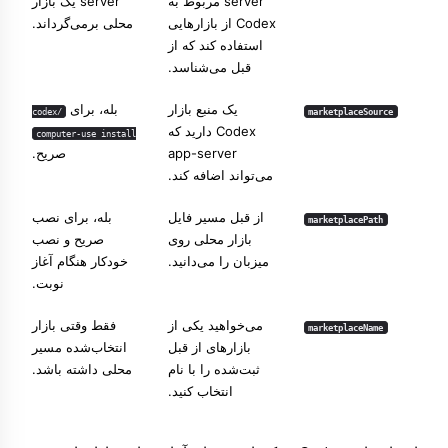
server مربوط به
server یک بازار
Codex از بازارهایی
محلی برمی‌گرداند.
استفاده کند که از
قبل می‌شناسد.
یک منبع بازار
بله، برای
/codex
marketplaceSource
Codex دارید که
computer-use install
app-server
صریح.
می‌تواند اضافه کند.
از قبل مسیر فایل
بله، برای نصب
marketplacePath
بازار محلی روی
صریح و نصب
میزبان را می‌دانید.
خودکار هنگام آغاز
نوبت.
می‌خواهید یکی از
فقط وقتی بازار
marketplaceName
بازارهای از قبل
انتخاب‌شده مسیر
ثبت‌شده را با نام
محلی داشته باشد.
انتخاب کنید.