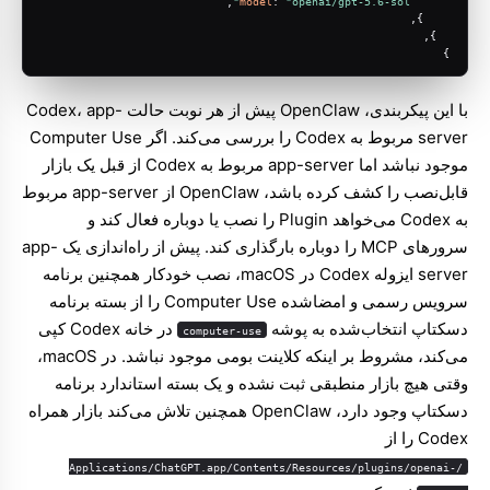
,
model
: 
"openai/gpt-5.6-sol"
    },
  },
}
با این پیکربندی، OpenClaw پیش از هر نوبت حالت Codex، app-
server مربوط به Codex را بررسی می‌کند. اگر Computer Use
موجود نباشد اما app-server مربوط به Codex از قبل یک بازار
قابل‌نصب را کشف کرده باشد، OpenClaw از app-server مربوط
به Codex می‌خواهد Plugin را نصب یا دوباره فعال کند و
سرورهای MCP را دوباره بارگذاری کند. پیش از راه‌اندازی یک app-
server ایزوله Codex در macOS، نصب خودکار همچنین برنامه
سرویس رسمی و امضاشده Computer Use را از بسته برنامه
دسکتاپ انتخاب‌شده به پوشه
در خانه Codex کپی
computer-use
می‌کند، مشروط بر اینکه کلاینت بومی موجود نباشد. در macOS،
وقتی هیچ بازار منطبقی ثبت نشده و یک بسته استاندارد برنامه
دسکتاپ وجود دارد، OpenClaw همچنین تلاش می‌کند بازار همراه
Codex را از
/Applications/ChatGPT.app/Contents/Resources/plugins/openai-