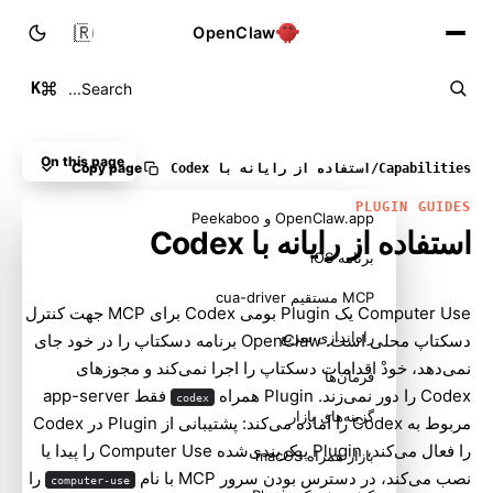
🇮🇷
OpenClaw
K
Search...
On this page
Copy page
Capabilities
/
استفاده از رایانه با Codex
PLUGIN GUIDES
OpenClaw.app و Peekaboo
استفاده از رایانه با Codex
برنامه iOS
MCP مستقیم cua-driver
Computer Use یک Plugin بومی Codex برای MCP جهت کنترل
راه‌اندازی سریع
دسکتاپ محلی است. OpenClaw برنامه دسکتاپ را در خود جای
نمی‌دهد، خودْ اقدامات دسکتاپ را اجرا نمی‌کند و مجوزهای
فرمان‌ها
Codex را دور نمی‌زند. Plugin همراه
فقط app-server
codex
گزینه‌های بازار
مربوط به Codex را آماده می‌کند: پشتیبانی از Plugin در Codex
را فعال می‌کند، Plugin پیکربندی‌شده Computer Use را پیدا یا
بازار همراه macOS
نصب می‌کند، در دسترس بودن سرور MCP با نام
را
computer-use