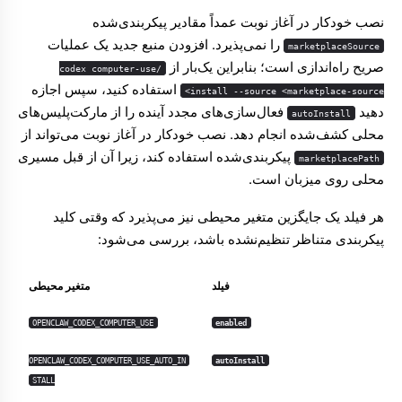
نصب خودکار در آغاز نوبت عمداً مقادیر پیکربندی‌شده
را نمی‌پذیرد. افزودن منبع جدید یک عملیات
marketplaceSource
صریح راه‌اندازی است؛ بنابراین یک‌بار از
/codex computer-use
استفاده کنید، سپس اجازه
install --source <marketplace-source>
دهید
فعال‌سازی‌های مجدد آینده را از مارکت‌پلیس‌های
autoInstall
محلی کشف‌شده انجام دهد. نصب خودکار در آغاز نوبت می‌تواند از
پیکربندی‌شده استفاده کند، زیرا آن از قبل مسیری
marketplacePath
محلی روی میزبان است.
هر فیلد یک جایگزین متغیر محیطی نیز می‌پذیرد که وقتی کلید
پیکربندی متناظر تنظیم‌نشده باشد، بررسی می‌شود:
فیلد
متغیر محیطی
OPENCLAW_CODEX_COMPUTER_USE
enabled
OPENCLAW_CODEX_COMPUTER_USE_AUTO_IN
autoInstall
STALL