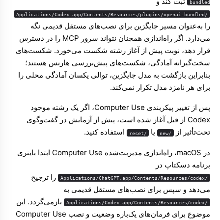
ثبت کند و
bundled
/Applications/Codex.app/Contents/Resources/plugins/openai-bundled
را به‌عنوان مسیر جایگزین برای نصب‌های مستقل قدیمی نگه
می‌دارد. اگر راه‌اندازی همچنان نتواند سرور MCP را در دسترس
قرار دهد، نوبت پیش از آغاز رشته شکست می‌خورد. شکست‌های
سخت‌گیرانه آمادگی، شکست‌های پیش‌بررسی هارنس هستند؛
بنابراین بازگشت به مدل جایگزین، توالی یکسان آمادگی محلی را
برای هر نامزد مدل تکرار نمی‌کند.
پس از تغییر پیکربندی Computer Use، اگر یک رشته موجود
Codex از قبل آغاز شده است، پیش از آزمایش در گفت‌وگوی
تحت‌تأثیر از
یا
استفاده کنید.
/reset
/new
در macOS، راه‌اندازی مدیریت‌شده Computer Use ابتدا باینری
برنامه دسکتاپ در
را ترجیح
/Applications/ChatGPT.app/Contents/Resources/codex
می‌دهد و سپس برای نصب‌های مستقل قدیمی به
بازمی‌گردد. این
/Applications/Codex.app/Contents/Resources/codex
موضوع برای فرمان‌های یک‌باره وضعیت و نصب Computer Use