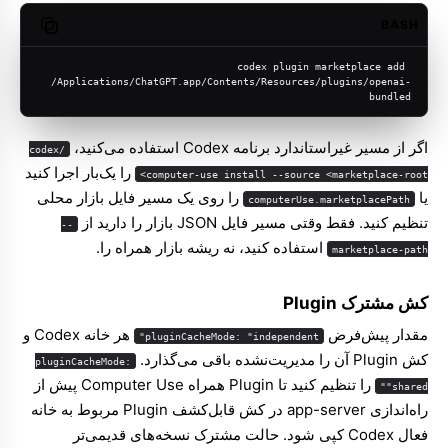
BASH
opy code
codex plugin marketplace add 
/Applications/ChatGPT.app/Contents/Resources/plugins/openai-
bundled
اگر از مسیر غیراستاندارد برنامه Codex استفاده می‌کنید،
/codex
را یک‌بار اجرا کنید
computer-use install --source <marketplace-root>
یا
را روی یک مسیر فایل بازار محلی
computerUse.marketplacePath
تنظیم کنید. فقط وقتی مسیر فایل JSON بازار را دارید از
--
استفاده کنید، نه ریشه بازار همراه را.
marketplace-path
کش مشترک Plugin
مقدار پیش‌فرض
هر خانه Codex و
pluginCacheMode: "independent"
کش Plugin آن را مدیریت‌نشده باقی می‌گذارد.
pluginCacheMode:
را تنظیم کنید تا Plugin همراه Computer Use پیش از
"shared"
راه‌اندازی app-server در کش قابل‌کشف Plugin مربوط به خانه
فعال Codex کپی شود. حالت مشترک نسخه‌های قدیمی‌تر