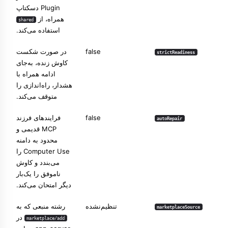
Plugin دسکتاپ
همراه، از
shared
استفاده می‌کند.
false
در صورت شکست
strictReadiness
کاوش زنده، به‌جای
ادامه همراه با
هشدار، راه‌اندازی را
متوقف می‌کند.
false
فرایندهای فرزند
autoRepair
MCP قدیمی و
محدود به دامنه
Computer Use را
می‌بندد و کاوش
ناموفق را یک‌بار
دیگر امتحان می‌کند.
تنظیم‌نشده
رشته منبعی که به
marketplaceSource
در
marketplace/add