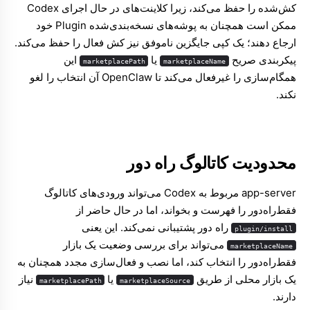
کش‌شده را حفظ می‌کند، زیرا کلاینت‌های در حال اجرای Codex
ممکن است همچنان به پوشه‌های نسخه‌بندی‌شده Plugin خود
ارجاع دهند؛ یک کپی جایگزین ناموفق نیز کش فعال را حفظ می‌کند.
پیکربندی صریح
یا
این
marketplacePath
marketplaceName
همگام‌سازی را غیرفعال می‌کند تا OpenClaw آن انتخاب را لغو
نکند.
محدودیت کاتالوگ راه دور
app-server مربوط به Codex می‌تواند ورودی‌های کاتالوگ
فقط‌راه‌دور را فهرست و بخواند، اما در حال حاضر از
راه دور پشتیبانی نمی‌کند. این یعنی
plugin/install
می‌تواند برای بررسی وضعیت یک بازار
marketplaceName
فقط‌راه‌دور را انتخاب کند، اما نصب و فعال‌سازی مجدد همچنان به
یک بازار محلی از طریق
یا
نیاز
marketplacePath
marketplaceSource
دارند.