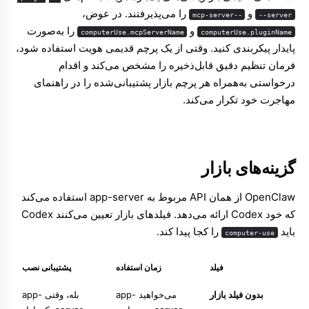
و
را می‌پذیرفتند. در عوض،
--mcp-server
--server
و
را به‌صورت
computerUse.mcpServerName
computerUse.pluginName
پایدار پیکربندی کنید. وقتی از یک پرچم قدیمی هویت استفاده شود،
فرمان تنظیم دقیق قابل‌ذخیره را مشخص می‌کند و اقدام
درخواستی به‌همراه هر پرچم بازار پشتیبانی‌شده را در راهنمای
مهاجرت خود تکرار می‌کند.
گزینه‌های بازار
OpenClaw از همان API مربوط به app-server استفاده می‌کند
که خود Codex ارائه می‌دهد. فیلدهای بازار تعیین می‌کنند Codex
باید
را کجا پیدا کند.
computer-use
فیلد
زمان استفاده
پشتیبانی نصب
بدون فیلد بازار
می‌خواهید app-
بله، وقتی app-