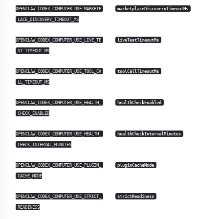
OPENCLAW_CODEX_COMPUTER_USE_MARKETP
marketplaceDiscoveryTimeoutMs
LACE_DISCOVERY_TIMEOUT_MS
OPENCLAW_CODEX_COMPUTER_USE_LIVE_TE
liveTestTimeoutMs
ST_TIMEOUT_MS
OPENCLAW_CODEX_COMPUTER_USE_TOOL_CA
toolCallTimeoutMs
LL_TIMEOUT_MS
OPENCLAW_CODEX_COMPUTER_USE_HEALTH_
healthCheckEnabled
CHECK_ENABLED
OPENCLAW_CODEX_COMPUTER_USE_HEALTH_
healthCheckIntervalMinutes
CHECK_INTERVAL_MINUTES
OPENCLAW_CODEX_COMPUTER_USE_PLUGIN_
pluginCacheMode
CACHE_MODE
OPENCLAW_CODEX_COMPUTER_USE_STRICT_
strictReadiness
READINESS