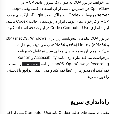
می‌خواهید درایور CUA به‌عنوان یک سرور عادی MCP در
OpenClaw در دسترس باشد، از آن استفاده کنید. وقتی app-
server مربوط به Codex باید مالک نصب Plugin، بارگذاری مجدد
MCP و فراخوانی‌های بومی ابزار در نوبت‌های حالت Codex باشد،
از راه‌اندازی Codex Computer Use در این صفحه استفاده کنید.
درایور CUA بیلدهای پیش‌انتشار را برای macOS، Windows (x64
و ARM64) و Linux (x64 و ARM64، رده پیش‌نمایش) ارائه
می‌کند. همچنان به مجوزهای محلی سیستم‌عامل که برنامه
درخواست می‌کند نیاز دارد، مانند Accessibility و Screen
Recording در macOS. OpenClaw برنامه
را نصب
cua-driver
نمی‌کند، آن مجوزها را اعطا نمی‌کند و مدل ایمنی درایور بالادستی
را دور نمی‌زند.
راه‌اندازی سریع
وقتی در نوبت‌های حالت Codex باید Computer Use پیش از آغاز