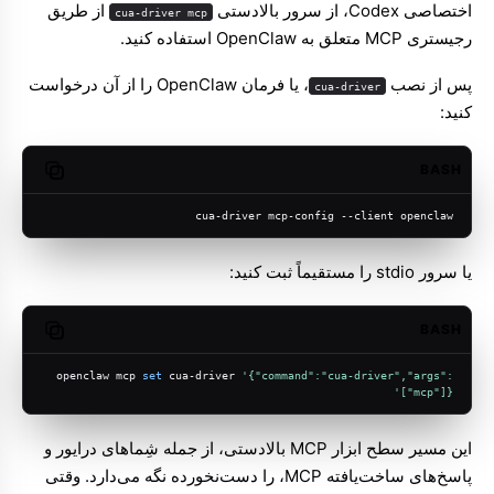
اختصاصی Codex، از سرور بالادستی
از طریق
cua-driver mcp
رجیستری MCP متعلق به OpenClaw استفاده کنید.
پس از نصب
، یا فرمان OpenClaw را از آن درخواست
cua-driver
کنید:
BASH
opy code
cua-driver mcp-config --client openclaw
یا سرور stdio را مستقیماً ثبت کنید:
BASH
opy code
openclaw mcp 
set
 cua-driver 
'{"command":"cua-driver","args":
["mcp"]}'
این مسیر سطح ابزار MCP بالادستی، از جمله شِماهای درایور و
پاسخ‌های ساخت‌یافته MCP، را دست‌نخورده نگه می‌دارد. وقتی