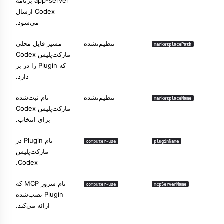
app-server برنامه
Codex ارسال
می‌شود.
تنظیم‌نشده
مسیر فایل محلی
marketplacePath
مارکت‌پلیس Codex
که Plugin را در بر
دارد.
تنظیم‌نشده
نام ثبت‌شده
marketplaceName
مارکت‌پلیس Codex
برای انتخاب.
نام Plugin در
computer-use
pluginName
مارکت‌پلیس
Codex.
نام سرور MCP که
computer-use
mcpServerName
Plugin نصب‌شده
ارائه می‌کند.