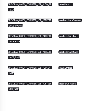
OPENCLAW_CODEX_COMPUTER_USE_AUTO_RE
autoRepair
PAIR
OPENCLAW_CODEX_COMPUTER_USE_MARKETP
marketplaceSource
LACE_SOURCE
OPENCLAW_CODEX_COMPUTER_USE_MARKETP
marketplacePath
LACE_PATH
OPENCLAW_CODEX_COMPUTER_USE_MARKETP
marketplaceName
LACE_NAME
OPENCLAW_CODEX_COMPUTER_USE_PLUGIN_
pluginName
NAME
OPENCLAW_CODEX_COMPUTER_USE_MCP_SER
mcpServerName
VER_NAME