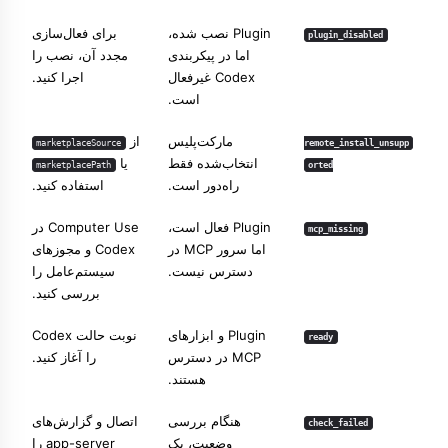
Plugin نصب شده،
برای فعال‌سازی
plugin_disabled
اما در پیکربندی
مجدد آن، نصب را
Codex غیرفعال
اجرا کنید.
است.
مارکت‌پلیس
از
marketplaceSource
remote_install_unsupp
انتخاب‌شده فقط
یا
marketplacePath
orted
راه‌دور است.
استفاده کنید.
Plugin فعال است،
Computer Use در
mcp_missing
اما سرور MCP در
Codex و مجوزهای
دسترس نیست.
سیستم‌عامل را
بررسی کنید.
Plugin و ابزارهای
نوبت حالت Codex
ready
MCP در دسترس
را آغاز کنید.
هستند.
هنگام بررسی
اتصال و گزارش‌های
check_failed
وضعیت، یک
app-server را