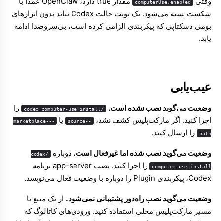
وقتی
مقدار true دارد، OpenClaw عمداً با
computerUse.enabled
شکست بسته می‌شود. یک نوبت حالت Codex نباید بدون ابزارهای
بومی دسکتاپی که پیکربندی الزامی کرده است، بی‌سروصدا ادامه
یابد.
عیب‌یابی
وضعیت می‌گوید نصب نشده است.
را
/codex computer-use install
Molty
اجرا کنید. اگر مارکت‌پلیس کشف نشد،
یا
--marketplace-
--source
را ارسال کنید.
path
وضعیت می‌گوید نصب شده اما غیرفعال است.
دوباره
/codex
را اجرا کنید. نصب app-server برنامه
computer-use install
Codex، پیکربندی Plugin را دوباره با وضعیت فعال می‌نویسد.
وضعیت می‌گوید نصب راه‌دور پشتیبانی نمی‌شود.
از یک منبع یا
مسیر مارکت‌پلیس محلی استفاده کنید. ورودی‌های کاتالوگ که