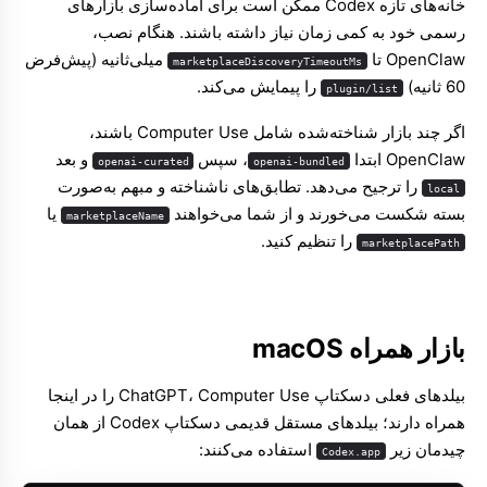
خانه‌های تازه Codex ممکن است برای آماده‌سازی بازارهای
رسمی خود به کمی زمان نیاز داشته باشند. هنگام نصب،
OpenClaw تا
میلی‌ثانیه (پیش‌فرض
marketplaceDiscoveryTimeoutMs
60 ثانیه)
را پیمایش می‌کند.
plugin/list
اگر چند بازار شناخته‌شده شامل Computer Use باشند،
OpenClaw ابتدا
، سپس
و بعد
openai-curated
openai-bundled
را ترجیح می‌دهد. تطابق‌های ناشناخته و مبهم به‌صورت
local
بسته شکست می‌خورند و از شما می‌خواهند
یا
marketplaceName
را تنظیم کنید.
marketplacePath
بازار همراه macOS
بیلدهای فعلی دسکتاپ ChatGPT، Computer Use را در اینجا
همراه دارند؛ بیلدهای مستقل قدیمی دسکتاپ Codex از همان
چیدمان زیر
استفاده می‌کنند:
Codex.app