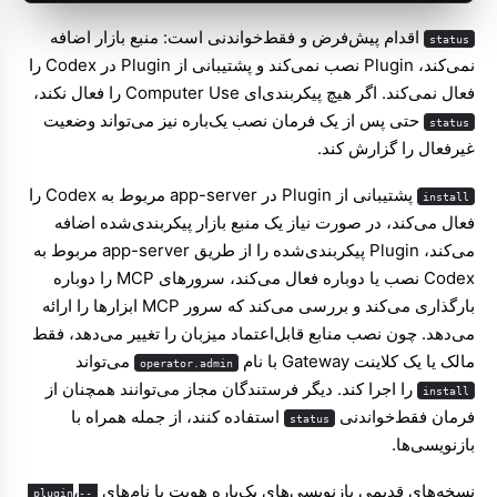
اقدام پیش‌فرض و فقط‌خواندنی است: منبع بازار اضافه
status
نمی‌کند، Plugin نصب نمی‌کند و پشتیبانی از Plugin در Codex را
فعال نمی‌کند. اگر هیچ پیکربندی‌ای Computer Use را فعال نکند،
حتی پس از یک فرمان نصب یک‌باره نیز می‌تواند وضعیت
status
غیرفعال را گزارش کند.
پشتیبانی از Plugin در app-server مربوط به Codex را
install
فعال می‌کند، در صورت نیاز یک منبع بازار پیکربندی‌شده اضافه
می‌کند، Plugin پیکربندی‌شده را از طریق app-server مربوط به
Codex نصب یا دوباره فعال می‌کند، سرورهای MCP را دوباره
بارگذاری می‌کند و بررسی می‌کند که سرور MCP ابزارها را ارائه
می‌دهد. چون نصب منابع قابل‌اعتماد میزبان را تغییر می‌دهد، فقط
مالک یا یک کلاینت Gateway با نام
می‌تواند
operator.admin
را اجرا کند. دیگر فرستندگان مجاز می‌توانند همچنان از
install
فرمان فقط‌خواندنی
استفاده کنند، از جمله همراه با
status
بازنویسی‌ها.
نسخه‌های قدیمی بازنویسی‌های یک‌باره هویت با نام‌های
،
--plugin