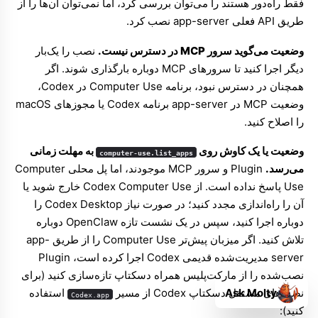
فقط راه‌دور هستند را می‌توان بررسی کرد، اما نمی‌توان آن‌ها را از
طریق API فعلی app-server نصب کرد.
وضعیت می‌گوید سرور MCP در دسترس نیست.
نصب را یک‌بار
دیگر اجرا کنید تا سرورهای MCP دوباره بارگذاری شوند. اگر
همچنان در دسترس نبود، برنامه Computer Use در Codex،
وضعیت MCP در app-server برنامه Codex یا مجوزهای macOS
را اصلاح کنید.
وضعیت یا یک کاوش روی
به مهلت زمانی
computer-use.list_apps
می‌رسد.
Plugin و سرور MCP موجودند، اما پل محلی Computer
Use پاسخ نداده است. از Codex Computer Use خارج شوید یا
آن را راه‌اندازی مجدد کنید؛ در صورت نیاز Codex Desktop را
دوباره اجرا کنید، سپس در یک نشست تازه OpenClaw دوباره
تلاش کنید. اگر میزبان پیش‌تر Computer Use را از طریق app-
server مدیریت‌شده قدیمی Codex اجرا کرده است، Plugin
نصب‌شده را از مارکت‌پلیس همراه دسکتاپ تازه‌سازی کنید (برای
Ask Molty
نصب‌های مستقل دسکتاپ Codex از مسیر
استفاده
Codex.app
کنید):