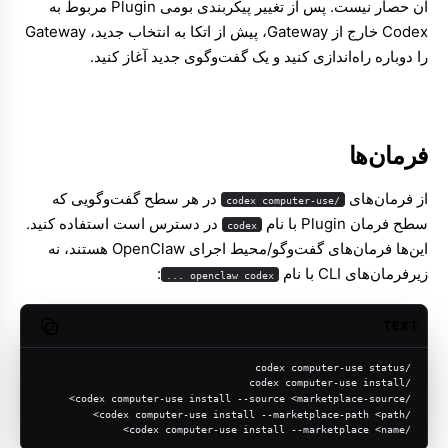
آن حصار نیست. پس از تغییر پیکربندی بومی Plugin مربوط به
Codex خارج از Gateway، پیش از اتکا به انتخاب جدید، Gateway
را دوباره راه‌اندازی کنید و یک گفت‌وگوی جدید آغاز کنید.
فرمان‌ها
از فرمان‌های
در هر سطح گفت‌وگویی که
/codex computer-use
سطح فرمان Plugin با نام
در دسترس است استفاده کنید.
codex
این‌ها فرمان‌های گفت‌وگو/محیط اجرای OpenClaw هستند، نه
زیرفرمان‌های CLI با نام
:
openclaw codex ...
TEXT
opy code
/codex computer-use status
/codex computer-use install
/codex computer-use install --source <marketplace-source>
/codex computer-use install --marketplace-path <path>
/codex computer-use install --marketplace <name>