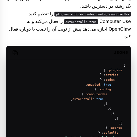
یک رشته در دسترس باشد،
را تنظیم کنید.
plugins.entries.codex.config.computerUse
Computer Use را فعال می‌کند و به
autoInstall: true
OpenClaw اجازه می‌دهد پیش از نوبت آن را نصب یا دوباره فعال
کند:
JSON5
opy code
{
: {
plugins
: {
entries
: {
codex
,
enabled
: 
true
: {
config
: {
computerUse
,
autoInstall
: 
true
          },
        },
      },
    },
  },
: {
agents
: {
defaults