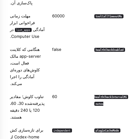
پاک‌سازی آن.
60000
مهلت زمانی
toolCallTimeoutMs
فراخوانی ابزار
آمادگی
در
list_apps
Computer Use.
false
هنگامی که کلاینت
healthCheckEnabled
app-server مالک
فعال است،
کاوش‌های دوره‌ای
آمادگی را اجرا
می‌کند.
60
تناوب کاوش؛ مقادیر
healthCheckIntervalMi
پذیرفته‌شده 30، 60،
nutes
120 یا 240 دقیقه
هستند.
برای تازه‌سازی کش
independent
pluginCacheMode
Codex-home از