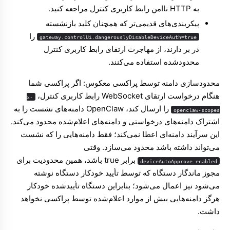
به
HTTP ناامن رابط کاربری کنترل
مراجعه کنید.
پیکربندی‌های قدیمی‌تر که همچنان کلید بازنشسته
را
gateway.controlUi.dangerouslyDisableDeviceAuth=true
در بر دارند، از
مهاجرت ارتقای رابط کاربری کنترل
محدودشده استفاده می‌کنند.
محدودسازی دامنه توسط پراکسی معکوس: اگر پراکسی شما
هنگام درخواست ارتقای WebSocket رابط کاربری کنترل،
x-
را ارسال کند، OpenClaw دامنه‌های نشست را به
openclaw-scopes
اشتراک دامنه‌های درخواستی و دامنه‌های اعلام‌شده محدود می‌کند.
این سرآیند دامنه‌ای اعطا نمی‌کند؛ فقط دامنه‌هایی را که نشست
می‌تواند داشته باشد محدود می‌سازد. وقتی
برابر true باشد، همین محدودیت برای
deviceAutoApprove.enabled
مجوز ماندگار دستگاه که توسط
تأیید خودکار دستگاه
نوشته
می‌شود نیز اعمال می‌شود؛ بنابراین دستگاه تأییدشده خودکار
هرگز دامنه‌هایی بیش از موارد اعلام‌شده توسط پراکسی نخواهد
داشت.