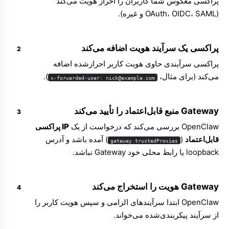
پراکسی معکوس شما کاربران را احراز هویت می‌کند
(OAuth، OIDC، SAML و غیره).
پراکسی یک سرآیند هویت اضافه می‌کند
پراکسی سرآیندی حاوی هویت کاربر احراز‌شده اضافه
می‌کند (برای مثال،
).
x-forwarded-user: nick@example.com
Gateway منبع قابل‌اعتماد را تأیید می‌کند
OpenClaw بررسی می‌کند که درخواست از یک
IP پراکسی
قابل‌اعتماد
(
) آمده باشد و آدرس
gateway.trustedProxies
loopback یا رابط محلی خود Gateway نباشد.
Gateway هویت را استخراج می‌کند
OpenClaw ابتدا سرآیندهای الزامی و سپس هویت کاربر را
از سرآیند پیکربندی‌شده می‌خواند.