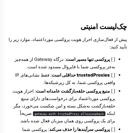
چک‌لیست امنیتی
پیش از فعال‌سازی احراز هویت پروکسی مورداعتماد، موارد زیر را
تأیید کنید:
[ ]
پروکسی تنها مسیر است
: درگاه Gateway از همه‌چیز
به‌جز پروکسی شما با فایروال مسدود شده است.
[ ]
trustedProxies حداقلی است
: فقط نشانی‌های IP
واقعی پروکسی شما، نه کل زیرشبکه‌ها.
[ ]
منبع پروکسی حلقه‌بازگشت عامدانه است
: احراز هویت
پروکسی مورداعتماد برای درخواست‌های دارای منبع
حلقه‌بازگشت به‌شکل بسته و امن شکست می‌خورد، مگر
اینکه
صریحاً
gateway.auth.trustedProxy.allowLoopback
برای یک پروکسی روی همان میزبان فعال شده باشد.
[ ]
پروکسی سرآیندها را حذف می‌کند
: پروکسی شما