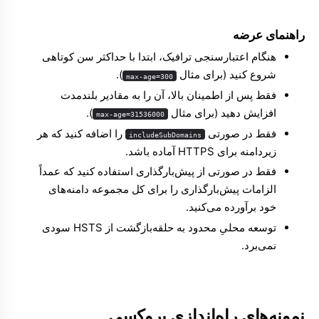
راهنمای عرضه
هنگام اعتبارسنجی ترافیک، ابتدا با حداکثر سن کوتاهی
شروع کنید (برای مثال
).
max-age=300
فقط پس از اطمینان بالا، آن را به مقادیر بلندمدت
افزایش دهید (برای مثال
).
max-age=31536000
فقط در صورتی
را اضافه کنید که هر
includeSubDomains
زیردامنه برای HTTPS آماده باشد.
فقط در صورتی از پیش‌بارگذاری استفاده کنید که عمداً
الزامات پیش‌بارگذاری را برای کل مجموعه دامنه‌های
خود برآورده می‌کنید.
توسعه محلیِ محدود به حلقه‌بازگشت از HSTS سودی
نمی‌برد.
نمونه‌های راه‌اندازی پروکسی