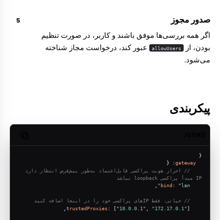
صدور مجوز
اگر همه بررسی‌ها موفق باشند و کاربر، در صورت تنظیم
بودن، از
عبور کند، درخواست مجاز شناخته
allowUsers
می‌شود.
پیکربندی
JSON5
opy code
{
: {
gateway
// احراز هویت پراکسی قابل‌اعتماد به‌طور پیش‌فرض انتظار دارد 
IP مبدأ پراکسی loopback نباشد
,
bind
: 
"lan"
// حیاتی: فقط IPهای پراکسی خود را در اینجا اضافه کنید
trustedProxies
: [
"10.0.0.1"
, 
"172.17.0.1"
],