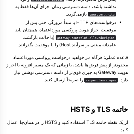
نداشته باشد، دامنه دسترسی زمان اجرای آن‌ها فقط به
بازمی‌گردد.
operator.write
درخواست‌های HTTP با مبدأ مرورگر، حتی پس از
موفقیت احراز هویت پروکسی مورداعتماد، همچنان باید
(یا حالت بازگشت
gateway.controlUi.allowedOrigins
عامدانه مبتنی بر سرآیند Host) را با موفقیت بگذرانند.
قاعده عملی: هرگاه می‌خواهید درخواست پروکسی مورداعتماد
محدودتر از پیش‌فرض‌ها باشد، یا زمانی که یک مسیر افزونه با احراز
هویت Gateway به چیزی قوی‌تر از دامنه دسترسی نوشتن نیاز
دارد،
را صریحاً ارسال کنید.
x-openclaw-scopes
خاتمه TLS و HSTS
از یک نقطه خاتمه TLS استفاده کنید و HSTS را در همان‌جا اعمال
کنید.