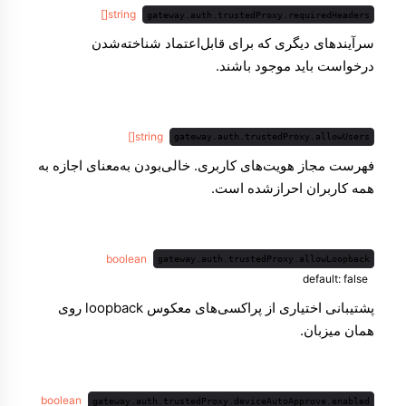
string[]
gateway.auth.trustedProxy.requiredHeaders
سرآیندهای دیگری که برای قابل‌اعتماد شناخته‌شدن
درخواست باید موجود باشند.
string[]
gateway.auth.trustedProxy.allowUsers
فهرست مجاز هویت‌های کاربری. خالی‌بودن به‌معنای اجازه به
همه کاربران احراز‌شده است.
boolean
gateway.auth.trustedProxy.allowLoopback
default: false
پشتیبانی اختیاری از پراکسی‌های معکوس loopback روی
همان میزبان.
boolean
gateway.auth.trustedProxy.deviceAutoApprove.enabled