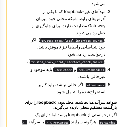
می‌شود.
مبدأهای غیر-loopback که با یکی از
آدرس‌های رابط شبکه محلی خود میزبان
Gateway مطابقت دارند، برای جلوگیری از
جعل رد می‌شوند
(
). اگر
trusted_proxy_local_interface_source
خودِ شناسایی رابط‌ها نیز ناموفق باشد،
درخواست رد می‌شود
).
(
trusted_proxy_local_interface_check_failed
و
باید موجود و
userHeader
requiredHeaders
غیرخالی باشند.
، اگر خالی نباشد، باید کاربر
allowUsers
استخراج‌شده را شامل شود.
شواهد سرآیند هدایت‌شده، محلی‌بودن loopback را برای
بازگشت مستقیم محلی نادیده می‌گیرند.
اگر درخواستی از loopback برسد اما دارای یک
، هرگونه سرآیند
یا سرآیند
X-
X-Forwarded-*
Forwarded