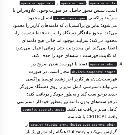
،
و
operator.approvals
operator.read
operator.write
است. سپس مجوز حاصل، در صورت وجود، علاوه‌براین با
سرآیند پراکسی
اتصال محدود
x-openclaw-scopes
می‌شود؛ بنابراین پراکسی‌ای که دامنه‌های کاربر را محدود
می‌کند، مجوز
ماندگار
دستگاه را نیز، نه فقط نشست را،
محدود می‌کند؛ سرآیند موجود اما خالی هیچ دامنه‌ای
اعطا نمی‌کند. این محدودیت حتی زمانی اعمال می‌شود
که کلاینت فهرست دامنه‌های خود را حذف کند.
فقط با فهرست‌شدن صریح در
operator.admin
مجاز است. در صورت
deviceAutoApprove.scopes
فهرست‌شدن، هر کاربر احراز‌شده توسط پراکسی
می‌تواند دسترسی کامل مدیر را روی دستگاه مرورگر
جدید درخواست کند و به‌طور خودکار دریافت کند؛
درخواست‌های بدون دامنه نیز به‌طور خودکار دسترسی
کامل مدیر دریافت می‌کنند.
openclaw security audit
یافته CRITICAL با شناسه
را
gateway.trusted_proxy_device_auto_approve_admin
گزارش می‌کند و Gateway هنگام راه‌اندازی یک‌بار