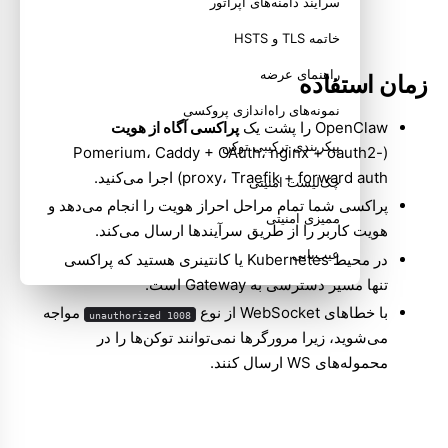
سرآیند دامنه‌های اپراتور
خاتمه TLS و HSTS
راهنمای عرضه
زمان استفاده
نمونه‌های راه‌اندازی پروکسی
OpenClaw را پشت یک
پراکسی آگاه از هویت
پیکربندی ترکیبی توکن
(Pomerium، Caddy + OAuth، nginx + oauth2-
proxy، Traefik + forward auth) اجرا می‌کنید.
چک‌لیست امنیتی
پراکسی شما تمام مراحل احراز هویت را انجام می‌دهد و
ممیزی امنیتی
هویت کاربر را از طریق سرآیندها ارسال می‌کند.
عیب‌یابی
در محیط Kubernetes یا کانتینری هستید که پراکسی
تنها مسیر دسترسی به Gateway است.
مهاجرت از احراز هویت توکنی
با خطاهای WebSocket از نوع
مواجه
1008 unauthorized
مرتبط
می‌شوید، زیرا مرورگرها نمی‌توانند توکن‌ها را در
محموله‌های WS ارسال کنند.