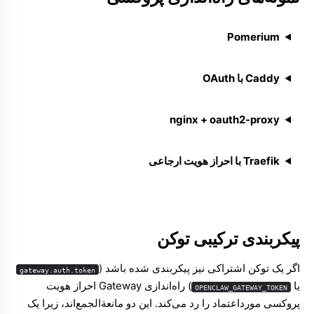
Pomerium
Caddy با OAuth
nginx + oauth2-proxy
Traefik با احراز هویت ارجاعی
پیکربندی ترکیبی توکن
اگر یک توکن اشتراکی نیز پیکربندی شده باشد (
gateway.auth.token
یا
) راه‌اندازی Gateway احراز هویت
OPENCLAW_GATEWAY_TOKEN
پروکسی مورداعتماد را رد می‌کند. این دو مانعةالجمع‌اند، زیرا یک