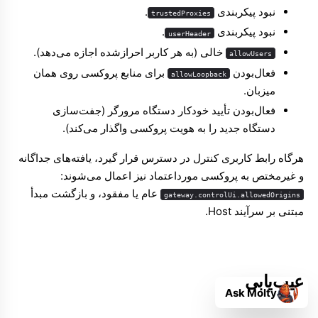
نبود پیکربندی
.
trustedProxies
نبود پیکربندی
.
userHeader
خالی (به هر کاربر احرازشده اجازه می‌دهد).
allowUsers
فعال‌بودن
برای منابع پروکسی روی همان
allowLoopback
میزبان.
فعال‌بودن تأیید خودکار دستگاه مرورگر (جفت‌سازی
دستگاه جدید را به هویت پروکسی واگذار می‌کند).
هرگاه رابط کاربری کنترل در دسترس قرار گیرد، یافته‌های جداگانه
و غیرمختص به پروکسی مورداعتماد نیز اعمال می‌شوند:
عام یا مفقود، و بازگشت مبدأ
gateway.controlUi.allowedOrigins
مبتنی بر سرآیند Host.
عیب‌یابی
Ask Molty