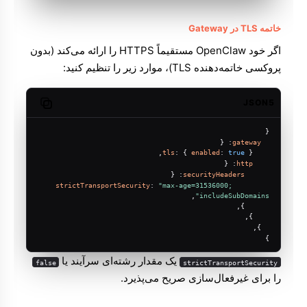
خاتمه TLS در Gateway
اگر خود OpenClaw مستقیماً HTTPS را ارائه می‌کند (بدون
پروکسی خاتمه‌دهنده TLS)، موارد زیر را تنظیم کنید:
JSON5
Copy code
{
: {
gateway
tls
: { 
enabled
: 
true
 },
: {
http
: {
securityHeaders
strictTransportSecurity
: 
"max-age=31536000; 
,
includeSubDomains"
      },
    },
  },
}
یک مقدار رشته‌ای سرآیند یا
false
strictTransportSecurity
را برای غیرفعال‌سازی صریح می‌پذیرد.