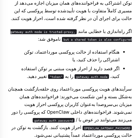
توکن اشتراکی به فراخواننده‌های همان میزبان اجازه می‌دهد از
مسیری کاملاً متفاوت با هویت تأییدشده توسط پروکسی که این
حالت برای اجرای آن در نظر گرفته شده است، احراز هویت کنند.
اگر راه‌اندازی با خطایی مانند
gateway auth mode is trusted-proxy,
ناموفق شد:
but a shared token is also configured
هنگام استفاده از حالت پروکسی مورداعتماد، توکن
اشتراکی را حذف کنید، یا
اگر قصد دارید از احراز هویت مبتنی بر توکن استفاده
کنید،
را به
تغییر دهید.
"token"
gateway.auth.mode
سرآیندهای هویت پروکسی مورداعتماد روی حلقه‌بازگشت همچنان
به‌شکل بسته و امن شکست می‌خورند: فراخواننده‌های همان
میزبان بی‌سروصدا به‌عنوان کاربران پروکسی احراز هویت
نمی‌شوند. فراخواننده‌های داخلی OpenClaw که پروکسی را دور
می‌زنند می‌توانند در عوض با
/
gateway.auth.password
احراز هویت کنند. بازگشت به توکن در
OPENCLAW_GATEWAY_PASSWORD
حالت پروکسی مورداعتماد عمداً پشتیبانی نمی‌شود.