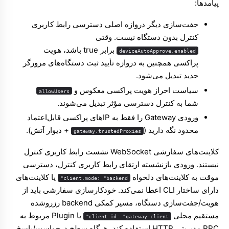
پیامدها:
جفت‌سازی دیگر دروازه اصلی دسترسی رابط کاربری
کنترل بدون دستگاه نیست. وقتی
برابر true باشد، هویت
deviceAutoApprove.enabled
پراکسی همچنین به دروازه تأیید ثبت دستگاه‌های مرورگر
جدید تبدیل می‌شود.
سیاست احراز هویت پراکسی معکوس و
allowUsers
شما به کنترل دسترسی مؤثر تبدیل می‌شوند.
ورودی Gateway را فقط به IPهای پراکسی قابل‌اعتماد
محدود نگه دارید (
+ دیوار آتش).
gateway.trustedProxies
کلاینت‌های سفارشی WebSocket نشست رابط کاربری کنترل
نیستند. ورودی بازنشسته ارتقای رابط کاربری کنترل، دسترسی
موقت به کلاینت‌های دلخواه
یا کلاینت‌های
client.mode: "backend"
دارای ساختار CLI اعطا نمی‌کند. خودکارسازی سفارشی باید از
هویت/جفت‌سازی دستگاه، مسیر کمکی backend رزروشده
مستقیم محلی
یا
Plugin مربوط به
client.id: "gateway-client"
RPC مدیریتی HTTP
استفاده کند، هرگاه سطح درخواست/پاسخ