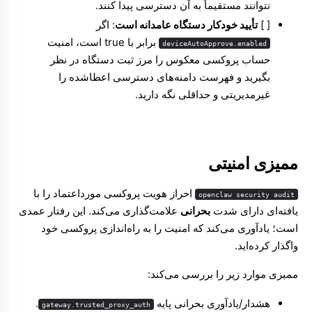
نتوانند مستقیماً به آن دسترسی پیدا کنند.
[ ]
تأیید خودکار دستگاه عامدانه است
: اگر
برابر با true است، امنیت
deviceAutoApprove.enabled
حساب پروکسی معکوس را مرز ثبت دستگاه در نظر
بگیرید و فهرست دامنه‌های دسترسی اعطاشده را
غیرمدیریتی و حداقلی نگه دارید.
ممیزی امنیتی
Molty
احراز هویت پروکسی مورداعتماد را با
openclaw security audit
یافته‌ای دارای شدت
بحرانی
علامت‌گذاری می‌کند. این رفتار عمدی
است؛ یادآوری می‌کند که امنیت را به راه‌اندازی پروکسی خود
واگذار کرده‌اید.
ممیزی موارد زیر را بررسی می‌کند:
هشدار/یادآوری بحرانی پایه
.
gateway.trusted_proxy_auth