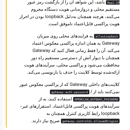
باشد، این شواهد آن را از بازگشت رمز عبور
Real-IP
مستقیم محلی و دروازه‌بانی هویت دستگاه محروم
می‌کنند، هرچند همچنان به‌دلیل loopback بودن در احراز
هویت پراکسی قابل‌اعتماد ناموفق است.
به فرایندهای محلی روی میزبان
allowLoopback
Gateway به همان اندازه پراکسی معکوس اعتماد
می‌کند. آن را فقط زمانی فعال کنید که Gateway
همچنان با دیوار آتش از دسترسی مستقیم راه دور
محافظت می‌شود و پراکسی محلی، سرآیندهای هویت
ارائه‌شده توسط کلاینت را حذف یا بازنویسی می‌کند.
کلاینت‌های داخلی Gateway که از پراکسی معکوس عبور
نمی‌کنند باید از
/
gateway.auth.password
استفاده کنند، نه از
OPENCLAW_GATEWAY_PASSWORD
سرآیندهای هویت پراکسی قابل‌اعتماد. استقرارهای غیر-
loopback رابط کاربری کنترل همچنان به
صریح نیاز دارند.
gateway.controlUi.allowedOrigins