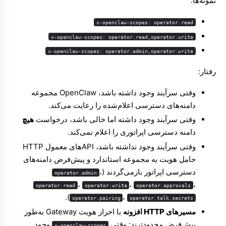
نمونه‌ها:
x-openclaw-scopes: operator.read
x-openclaw-scopes: operator.read,operator.write
x-openclaw-scopes: operator.admin,operator.write
رفتار:
وقتی سرآیند وجود داشته باشد، OpenClaw مجموعه
دامنه‌های دسترسی اعلام‌شده را رعایت می‌کند.
وقتی سرآیند وجود داشته اما خالی باشد، درخواست
هیچ
دامنه دسترسی اپراتوری را اعلام نمی‌کند.
وقتی سرآیند وجود نداشته باشد، APIهای معمول HTTP
حامل هویت به مجموعه استاندارد و پیش‌فرض دامنه‌های
دسترسی اپراتور بازمی‌گردند (
،
operator.admin
،
،
،
operator.read
operator.write
operator.approvals
).
،
operator.pairing
operator.talk.secrets
مسیرهای HTTP افزونه
با احراز هویت Gateway به‌طور
پیش‌فرض محدودترند: وقتی
وجود
x-openclaw-scopes