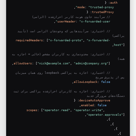
: {
auth
,
mode
: 
"trusted-proxy"
: {
trustedProxy
// سرآیند حاوی هویت کاربر احراز‌شده (الزامی)
,
userHeader
: 
"x-forwarded-user"
// اختیاری: سرآیندهایی که وجودشان الزامی است (تأیید 
پراکسی)
requiredHeaders
: [
"x-forwarded-proto"
, 
"x-forwarded-
host"
],
// اختیاری: محدودسازی به کاربران مشخص (خالی = اجازه به 
همه)
allowUsers
: [
"nick@example.com"
, 
"admin@company.org"
],
// اختیاری: اجازه به پراکسی loopback روی همان میزبان 
پس از پذیرش صریح
,
allowLoopback
: 
false
// اختیاری: اجازه به کاربران احراز‌شده پراکسی برای ثبت 
دستگاه‌های مرورگر جدید
: {
deviceAutoApprove
,
enabled
: 
false
scopes
: [
"operator.read"
, 
"operator.write"
, 
"operator.approvals"
],
        },
      },
    },
  },