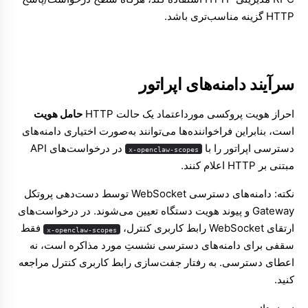
HTTP گزینه مناسب‌تری باشد.
سرآیند دامنه‌های اپراتور
احراز هویت پروکسی مورداعتماد یک حالت HTTP
حامل هویت
است، بنابراین فراخواننده‌ها می‌توانند به‌صورت اختیاری دامنه‌های
دسترسی اپراتور را با
در درخواست‌های API
x-openclaw-scopes
مبتنی بر HTTP اعلام کنند.
نکته: دامنه‌های دسترسی WebSocket توسط دست‌دهی پروتکل
Gateway و پیوند هویت دستگاه تعیین می‌شوند. در درخواست‌های
ارتقای WebSocket رابط کاربری کنترل،
فقط
x-openclaw-scopes
سقفی برای دامنه‌های دسترسی نشستِ مورد مذاکره است، نه
اعطای دسترسی. به
رفتار جفت‌سازی رابط کاربری کنترل
مراجعه
کنید.