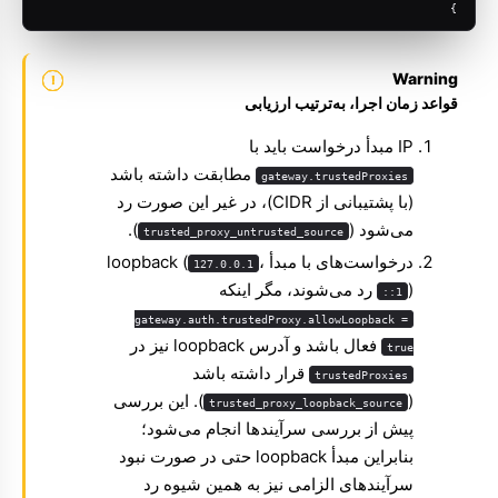
}
Warning
قواعد زمان اجرا، به‌ترتیب ارزیابی
IP مبدأ درخواست باید با
مطابقت داشته باشد
gateway.trustedProxies
(با پشتیبانی از CIDR)، در غیر این صورت رد
می‌شود (
).
trusted_proxy_untrusted_source
درخواست‌های با مبدأ loopback (
،
127.0.0.1
) رد می‌شوند، مگر اینکه
::1
gateway.auth.trustedProxy.allowLoopback =
فعال باشد و آدرس loopback نیز در
true
قرار داشته باشد
trustedProxies
(
). این بررسی
trusted_proxy_loopback_source
پیش از بررسی سرآیندها انجام می‌شود؛
بنابراین مبدأ loopback حتی در صورت نبود
سرآیندهای الزامی نیز به همین شیوه رد