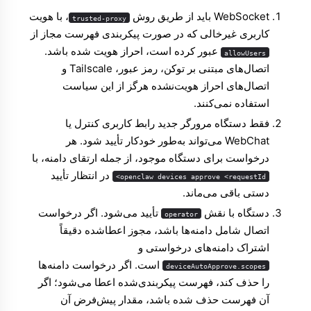
WebSocket باید از طریق روش
، با هویت
trusted-proxy
کاربری غیرخالی که در صورت پیکربندی فهرست مجاز از
عبور کرده است، احراز هویت شده باشد.
allowUsers
اتصال‌های مبتنی بر توکن، رمز عبور، Tailscale و
اتصال‌های احراز هویت‌نشده هرگز از این سیاست
استفاده نمی‌کنند.
فقط دستگاه مرورگر جدید رابط کاربری کنترل یا
WebChat می‌تواند به‌طور خودکار تأیید شود. هر
درخواست برای دستگاه موجود، از جمله ارتقای دامنه، با
در انتظار تأیید
openclaw devices approve <requestId>
دستی باقی می‌ماند.
دستگاه با نقش
تأیید می‌شود. اگر درخواست
operator
اتصال شامل دامنه‌ها باشد، مجوز اعطاشده دقیقاً
اشتراک دامنه‌های درخواستی و
است. اگر درخواست دامنه‌ها
deviceAutoApprove.scopes
را حذف کند، فهرست پیکربندی‌شده اعطا می‌شود؛ اگر
آن فهرست حذف شده باشد، مقدار پیش‌فرض آن