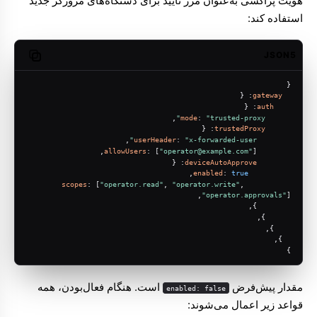
هویت پراکسی به‌عنوان مرز تأیید برای دستگاه‌های مرورگر جدید
استفاده کند:
JSON5
opy code
{
: {
gateway
: {
auth
,
mode
: 
"trusted-proxy"
: {
trustedProxy
,
userHeader
: 
"x-forwarded-user"
allowUsers
: [
"operator@example.com"
],
: {
deviceAutoApprove
,
enabled
: 
true
scopes
: [
"operator.read"
, 
"operator.write"
, 
"operator.approvals"
],
        },
      },
    },
  },
}
مقدار پیش‌فرض
است. هنگام فعال‌بودن، همه
enabled: false
قواعد زیر اعمال می‌شوند: