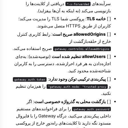
سرآیندهای
دریافتی از کلاینت‌ها را
x-forwarded-*
بازنویسی می‌کند (نه اینکه به آن‌ها بیفزاید).
[ ]
خاتمه TLS
: پروکسی شما TLS را مدیریت می‌کند؛
کاربران از طریق HTTPS متصل می‌شوند.
[ ]
allowedOrigins صریح است
: رابط کاربری کنترل
خارج از حلقه‌بازگشت از
صریح استفاده می‌کند.
gateway.controlUi.allowedOrigins
[ ]
allowUsers تنظیم شده است
(توصیه‌شده): به‌جای
اجازه‌دادن به هر فرد احرازشده، دسترسی را به کاربران
شناخته‌شده محدود کنید.
[ ]
پیکربندی ترکیبی توکن وجود ندارد
:
gateway.auth.token
و
را هم‌زمان تنظیم
gateway.auth.mode: "trusted-proxy"
نکنید.
[ ]
بازگشت محلی به گذرواژه خصوصی است
: اگر
را برای فراخواننده‌های مستقیم
gateway.auth.password
داخلی پیکربندی می‌کنید، درگاه Gateway را با فایروال
مسدود نگه دارید تا کلاینت‌های راه‌دورِ خارج از پروکسی