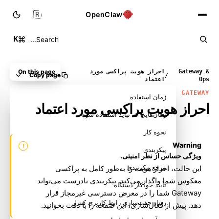
🇮🇷
OpenClaw
K
Search...
Gateway &
احراز هویت پراکسی مورد
On this page
Copy page
/
Ops
اعتماد
GATEWAY
زمان استفاده
احراز هویت پراکسی مورد اعتماد
زمان‌هایی که نباید استفاده شود
نحوه کار
Warning
پیکربندی
ویژگی حساس از نظر امنیتی.
مرجع پیکربندی
این حالت، احراز هویت را به‌طور کامل به پراکسی
معکوس شما واگذار می‌کند. پیکربندی نادرست می‌تواند
تأیید خودکار دستگاه
Gateway شما را در معرض دسترسی غیرمجاز قرار
رفتار جفت‌سازی رابط کاربری کنترل
دهد. پیش از فعال‌سازی، این صفحه را با دقت بخوانید.