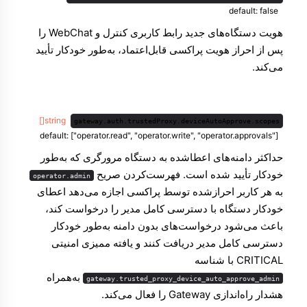
default: false
هویت دستگاه‌های جدید رابط کاربری کنترل و WebChat را
پس از احراز هویت پراکسی قابل‌اعتماد، به‌طور خودکار تأیید
می‌کند.
string[]
gateway.auth.trustedProxy.deviceAutoApprove.scopes
default: ["operator.read", "operator.write", "operator.approvals"]
حداکثر دامنه‌های اعطاشده به دستگاه مرورگری که به‌طور
خودکار تأیید شده است. فهرست‌کردن صریح
operator.admin
به هر کاربر احراز‌شده توسط پراکسی اجازه می‌دهد اعطای
خودکار دستگاه با دسترسی کامل مدیر را درخواست کند،
باعث می‌شود درخواست‌های بدون دامنه به‌طور خودکار
دسترسی کامل مدیر دریافت کنند و یافته ممیزی امنیتی
CRITICAL با شناسه
به‌همراه
gateway.trusted_proxy_device_auto_approve_admin
هشدار راه‌اندازی Gateway را فعال می‌کند.