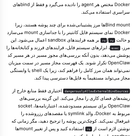
Docker مختص هر agent را نادیده می‌گیرد و فقط از bindهای
سراسری استفاده می‌کند.
Bind mountها مرز پشتیبانی‌شده برای چند پوشه هستند، زیرا
Docker نمای سیستم فایل کانتینر را با جداسازی mount می‌سازد
و حالت
/
بر همه فرایندهای sandbox اعمال می‌شود. این
ro
rw
مرز،
، ابزارهای سیستم فایل، فرایندهای فرزند و کتابخانه‌ها را
exec
پوشش می‌دهد، بدون آنکه بررسی‌های مجوز مسیر در هر مسیر کد
OpenClaw تکرار شوند. یک فهرست مجاز مسیر در سمت میزبان
نمی‌تواند همان مرز کامل را فراهم کند، زیرا یک shell یا وابستگی
مجاز می‌تواند مستقیماً به فایل‌ها دسترسی پیدا کند.
اختیاری فقط منابع خارج از
dangerouslyAllowExternalBindSources
ریشه‌های فضای کاری را مجاز می‌کند. این گزینه بررسی‌های
OpenClaw برای سیستم مسدودشده، اعتبارنامه‌ها، socket
مربوط به Docker، والد symlink یا مقصدهای رزروشده را
غیرفعال نمی‌کند. کوچک‌ترین پوشه را ترجیح دهید، مگر زمانی که
نوشتن لازم است از
استفاده کنید و پس از تغییر mountها
ro