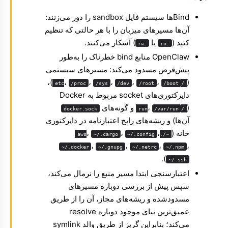
Bindها سیستم فایل sandbox را دور می‌زنند:
آن‌ها مسیرهای میزبان را با هر حالتی که تنظیم
کنید (
یا
) آشکار می‌کنند.
:rw
:ro
OpenClaw منابع bind خطرناک را به‌طور
پیش‌فرض مسدود می‌کند: مسیرهای سیستمی
)،
،
،
،
،
،
(
/proc
/sys
/dev
/root
/boot
/etc
دایرکتوری‌های socket مربوط به Docker
(
،
و گونه‌های
docker.sock
/var/run
/run
آن‌ها) و ریشه‌های رایج اعتبارنامه در دایرکتوری
خانه (
،
،
،
~/.cargo
~/.config
~/.aws
،
،
،
،
~/.docker
~/.gnupg
~/.netrc
~/.npm
).
~/.ssh
اعتبارسنجی ابتدا مسیر منبع را نرمال می‌کند،
سپس پیش از بررسی دوباره مسیرهای
مسدودشده و ریشه‌های مجاز، آن را از طریق
عمیق‌ترین نیای موجود دوباره resolve
می‌کند؛ بنابراین گریز از طریق والد symlink