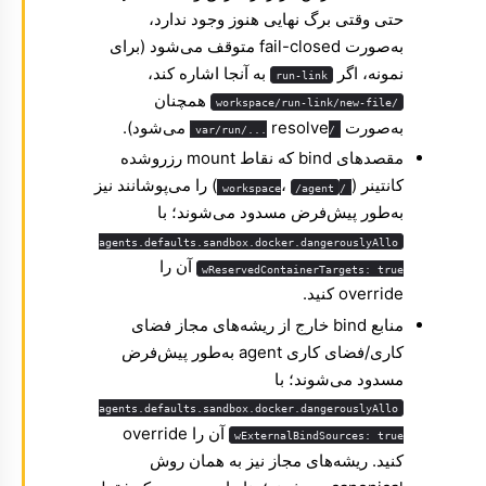
حتی وقتی برگ نهایی هنوز وجود ندارد،
به‌صورت fail-closed متوقف می‌شود (برای
نمونه، اگر
به آنجا اشاره کند،
run-link
همچنان
/workspace/run-link/new-file
به‌صورت
resolve می‌شود).
/var/run/...
مقصدهای bind که نقاط mount رزروشده
کانتینر (
،
) را می‌پوشانند نیز
/agent
/workspace
به‌طور پیش‌فرض مسدود می‌شوند؛ با
agents.defaults.sandbox.docker.dangerouslyAllo
آن را
wReservedContainerTargets: true
override کنید.
منابع bind خارج از ریشه‌های مجاز فضای
کاری/فضای کاری agent به‌طور پیش‌فرض
مسدود می‌شوند؛ با
agents.defaults.sandbox.docker.dangerouslyAllo
آن را override
wExternalBindSources: true
کنید. ریشه‌های مجاز نیز به همان روش