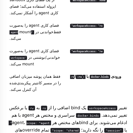
workspaceAccess: "none"
ایزوله استفاده می‌کند؛ فضای
کاری agent را آشکار نمی‌کند.
فضای کاری agent را به‌صورت
workspaceAccess: "ro"
فقط‌خواندنی در
mount
/agent
می‌کند.
فضای کاری agent را به‌صورت
workspaceAccess: "rw"
خواندنی/نوشتنی در
/workspace
mount می‌کند.
ورودی
با
/
فقط همان پوشه میزبان اضافی
:rw
:ro
docker.binds
را در مسیر کانتینر پیکربندی‌شده
آن کنترل می‌کند.
تغییر
یک bind اضافی را از
به
یا برعکس
rw
ro
workspaceAccess
تغییر نمی‌دهد.
سراسری و مختص هر agent با هم
docker.binds
ادغام می‌شوند. برای bindهای مختص هر agent،
scope: "agent"
یا
را نگه دارید؛
تمام overrideهای
scope: "shared"
"session"