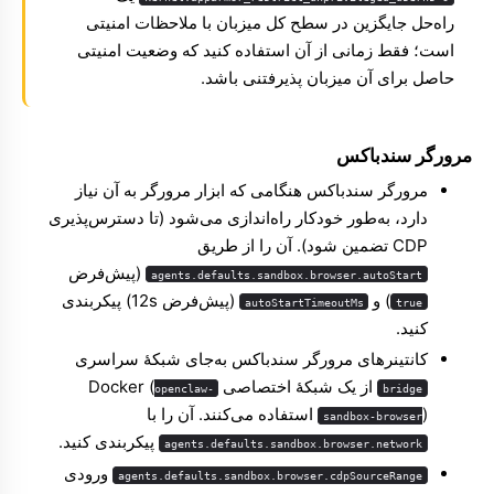
راه‌حل جایگزین در سطح کل میزبان با ملاحظات امنیتی
است؛ فقط زمانی از آن استفاده کنید که وضعیت امنیتی
حاصل برای آن میزبان پذیرفتنی باشد.
مرورگر سندباکس
مرورگر سندباکس هنگامی که ابزار مرورگر به آن نیاز
دارد، به‌طور خودکار راه‌اندازی می‌شود (تا دسترس‌پذیری
CDP تضمین شود). آن را از طریق
(پیش‌فرض
agents.defaults.sandbox.browser.autoStart
) و
(پیش‌فرض 12s) پیکربندی
autoStartTimeoutMs
true
کنید.
کانتینرهای مرورگر سندباکس به‌جای شبکهٔ سراسری
از یک شبکهٔ اختصاصی Docker (
openclaw-
bridge
) استفاده می‌کنند. آن را با
sandbox-browser
پیکربندی کنید.
agents.defaults.sandbox.browser.network
ورودی
agents.defaults.sandbox.browser.cdpSourceRange