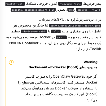
پیش‌فرض‌ها:
(بدون خروجی شبکه)،
readOnlyRoot:
network: "none"
،
، تصویر
.
openclaw-sandbox:bookworm-slim
true
capDrop: ["ALL"]
برای دردسترس‌قراردادن GPUهای میزبان،
(یا جایگزین مخصوص هر
agents.defaults.sandbox.docker.gpus
عامل) را روی مقداری مانند
یا
تنظیم
"device=GPU-uuid"
"all"
کنید. این مقدار به پرچم
در Docker فرستاده می‌شود و به
--gpus
یک محیط اجرای سازگار روی میزبان، مانند NVIDIA Container
Toolkit، نیاز دارد.
Warning
محدودیت‌های Docker-out-of-Docker (DooD)
اگر خود OpenClaw Gateway را به‌صورت کانتینر
Docker مستقر کنید، کانتینرهای سندباکس هم‌سطح را
با استفاده از سوکت Docker میزبان هماهنگ می‌کند
(DooD). این کار یک محدودیت نگاشت مسیر ایجاد
می‌کند: