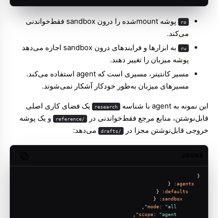
پوشه mountشده را درون sandbox فقط‌خواندنی
ro
می‌کند.
به ابزارها و فرایندهای درون sandbox اجازه می‌دهد
rw
پوشه میزبان را تغییر دهند.
مسیر کانتینر، مسیری است که agent استفاده می‌کند.
مسیرهای میزبان به‌طور خودکار آشکار نمی‌شوند.
این نمونه به agent با شناسه
یک فضای کاری اصلی
research
قابل‌نوشتن، منابع مرجع فقط‌خواندنی در
و یک پوشه
/reference
خروجی قابل‌نوشتن مجزا در
می‌دهد:
/drafts
JSON5
opy code
{
: {
agents
: {
defaults
: {
sandbox
,
mode
: 
"all"
,
scope
: 
"agent"