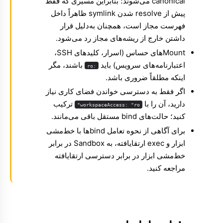
canonical می‌شوند؛ بنابراین مسیری که فقط
پیش از resolve شدن symlink ظاهراً داخل
فهرست مجاز است، همچنان به‌دلیل قرار
داشتن خارج از ریشه‌های مجاز رد می‌شود.
Mountهای حساس (اسرار، کلیدهای SSH،
اعتبارنامه‌های سرویس) باید
باشند، مگر
:ro
اینکه مطلقاً ضروری باشد.
اگر فقط به دسترسی خواندن فضای کاری نیاز
دارید، آن را با
ترکیب
workspaceAccess: "ro"
کنید؛ حالت‌های bind مستقل باقی می‌مانند.
Molty
برای آگاهی از نحوه تعامل bindها با خط‌مشی
ابزار و exec ارتقایافته، به
Sandbox در برابر
خط‌مشی ابزار در برابر دسترسی ارتقایافته
مراجعه کنید.