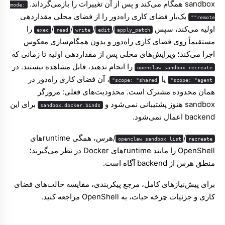
sandbox همگام می‌کند و پس از آن تغییرات را بازمی‌گرداند.
mode:
یک‌بار فضای کاری راه‌دور را از فضای محلی مقداردهی
"remote"
اولیه می‌کند، سپس
/
/
/
/
را
exec
read
write
edit
apply_patch
مستقیماً روی فضای کاری راه‌دور و بدون همگام‌سازی معکوس
اجرا می‌کند؛ ویرایش‌های محلی پس از مقداردهی اولیه تا زمانی که
را انجام ندهید، قابل مشاهده نیستند. در
openclaw sandbox recreate
یا
، آن فضای کاری راه‌دور در
scope: "shared"
scope: "agent"
همان محدوده مشترک است. محدودیت‌های فعلی: مرورگر
sandbox هنوز پشتیبانی نمی‌شود و
برای این
sandbox.docker.binds
backend اعمال نمی‌شود.
/
/هرس، همگی runtimeهای
openclaw sandbox list
recreate
OpenShell را مانند runtimeهای Docker در نظر می‌گیرند؛
منطق هرس از backend آگاه است.
برای پیش‌نیازهای کامل، مرجع پیکربندی، مقایسه حالت‌های فضای
کاری و جزئیات چرخه حیات، به
OpenShell
مراجعه کنید.