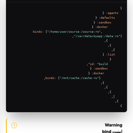
{
: {
agents
: {
defaults
: {
sandbox
: {
docker
binds
: [
"/home/user/source:/source:ro"
, 
"/var/data/myapp:/data:ro"
],
        },
      },
    },
: [
list
      {
,
id
: 
"build"
: {
sandbox
: {
docker
binds
: [
"/mnt/cache:/cache:rw"
],
          },
        },
      },
    ],
  },
}
Warning
امنیت bind