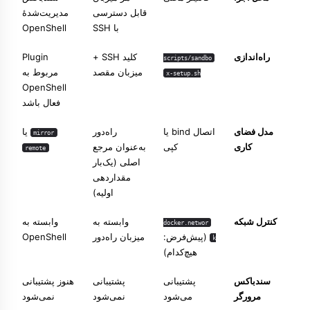
قابل دسترسی
مدیریت‌شدهٔ
با SSH
OpenShell
راه‌اندازی
کلید SSH +
Plugin
scripts/sandbo
میزبان مقصد
مربوط به
x-setup.sh
OpenShell
فعال باشد
مدل فضای
اتصال bind یا
راه‌دور
یا
mirror
کاری
کپی
به‌عنوان مرجع
remote
اصلی (یک‌بار
مقداردهی
اولیه)
کنترل شبکه
وابسته به
وابسته به
docker.networ
(پیش‌فرض:
میزبان راه‌دور
OpenShell
k
هیچ‌کدام)
سندباکس
پشتیبانی
پشتیبانی
هنوز پشتیبانی
مرورگر
می‌شود
نمی‌شود
نمی‌شود