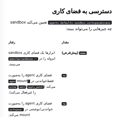
دسترسی به فضای کاری
تعیین می‌کند sandbox
agents.defaults.sandbox.workspaceAccess
چه چیزهایی را می‌تواند ببیند:
مقدار
رفتار
(پیش‌فرض)
ابزارها یک فضای کاری sandbox
none
ایزوله را در
~/.openclaw/sandboxes
می‌بینند.
فضای کاری agent را به‌صورت
ro
فقط‌خواندنی در
mount
/agent
می‌کند (
/
/
write
edit
apply_patch
را غیرفعال می‌کند).
فضای کاری agent را به‌صورت
rw
خواندنی/نوشتنی در
/workspace
mount می‌کند.