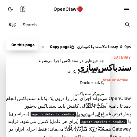
🇮🇷
OpenClaw
K
Search...
On this page
Copy page
Gateway & Ops
/
سندباکس‌سازی
GATEWAY
چه چیزهایی در سندباکس اجرا می‌شوند
سندباکس‌سازی
حالت‌ها، دامنه و بک‌اند
Status: active
بک‌اند Docker
مرورگر سندباکس
OpenClaw می‌تواند اجرای ابزار را درون یک بک‌اند سندباکس انجام
بک‌اند SSH
دهد تا دامنهٔ آسیب احتمالی کاهش یابد. سندباکس به‌طور
پیش‌فرض غیرفعال است و با
(سراسری)
agents.defaults.sandbox
بک‌اند OpenShell
یا
(برای هر عامل) کنترل می‌شود. فرایند
agents.entries.*.sandbox
دسترسی به فضای کاری
Gateway همیشه روی میزبان باقی می‌ماند؛ فقط اجرای ابزار، در
صورت فعال‌بودن، به سندباکس منتقل می‌شود.