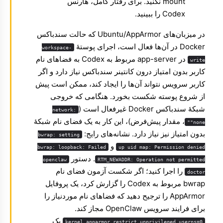
mount نکنید. برای رفتار کامل،
هارنس
Codex
را ببینید.
در میزبان‌های Ubuntu/AppArmor که حالت سندباکس
Docker در آن‌ها فعال است، اجرای پوستهٔ
workspace-
در app-server مربوط به Codex به فضاهای نام
write
کاربر بدون امتیاز درون کانتینر سندباکس نیاز دارد و اگر
کاربر سرویس نتواند آن‌ها را ایجاد کند، ممکن است پیش
از شروع پوسته شکست بخورد. هنگامی که خروجی
شبکهٔ سندباکس Docker غیرفعال است (
network:
، مقدار پیش‌فرض)، این کار به یک فضای نام شبکهٔ
"none"
بدون امتیاز نیز نیاز دارد. نشانه‌های رایج:
bwrap: setting
و
bwrap: loopback: Failed
up uid map: Permission denied
. دستور
openclaw
RTM_NEWADDR: Operation not permitted
را اجرا کنید؛ اگر شکست آزمون فضای نام
doctor
bwrap مربوط به Codex را گزارش کرد، یک پروفایل
AppArmor را ترجیح دهید که فضاهای نام موردنیاز را
برای فرایند سرویس OpenClaw مجاز کند.
یک
kernel.apparmor_restrict_unprivileged_userns=0