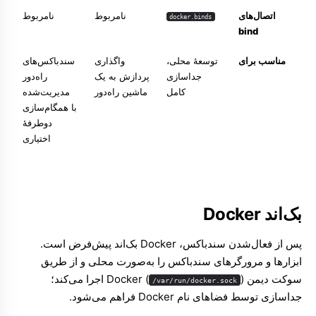
اتصال‌های
نامربوط
نامربوط
docker.binds
bind
مناسب برای
توسعهٔ محلی،
واگذاری
سندباکس‌های
جداسازی
پردازش به یک
راه‌دور
کامل
ماشین راه‌دور
مدیریت‌شده
با همگام‌سازی
دوطرفهٔ
اختیاری
بک‌اند Docker
پس از فعال‌شدن سندباکس، Docker بک‌اند پیش‌فرض است.
ابزارها و مرورگرهای سندباکس را به‌صورت محلی و از طریق
سوکت دیمن Docker (
) اجرا می‌کند؛
/var/run/docker.sock
جداسازی توسط فضاهای نام Docker فراهم می‌شود.