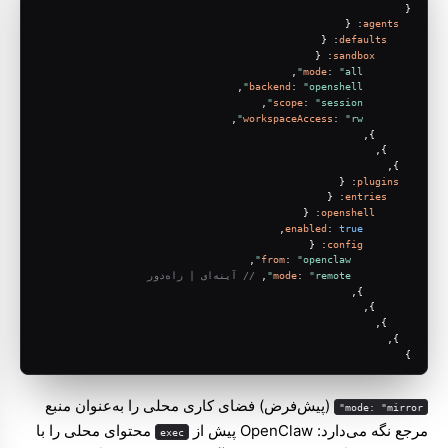
{
: {
agents
: {
defaults
: {
sandbox
,
mode
: 
"all"
,
backend
: 
"openshell"
,
scope
: 
"session"
,
workspaceAccess
: 
"rw"
      },
    },
  },
: {
plugins
: {
entries
: {
openshell
,
enabled
: 
true
: {
config
,
from
: 
"openclaw"
"remote"
: 
mode
, 
// آینه‌ای | راه‌دور
        },
      },
    },
  },
}
(پیش‌فرض) فضای کاری محلی را به‌عنوان منبع
mode: "mirror"
مرجع نگه می‌دارد: OpenClaw پیش از
محتوای محلی را با
exec