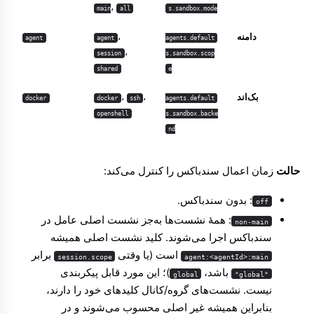
،
main
all
s.sandbox.mode
دامنه
،
agent
agent
agents.default
،
session
s.sandbox.scop
shared
e
بک‌اند
،
،
docker
docker
ssh
agents.default
openshell
s.sandbox.backe
nd
حالت
زمان اعمال سندباکس را کنترل می‌کند:
: بدون سندباکس.
off
: همهٔ نشست‌ها به‌جز نشست اصلی عامل در
non-main
سندباکس اجرا می‌شوند. کلید نشست اصلی همیشه
است (یا وقتی
برابر
session.scope
agent:<agentId>:main
باشد،
)؛ این مورد قابل پیکربندی
global
"global"
نیست. نشست‌های گروه/کانال کلیدهای خود را دارند،
بنابراین همیشه غیر اصلی محسوب می‌شوند و در