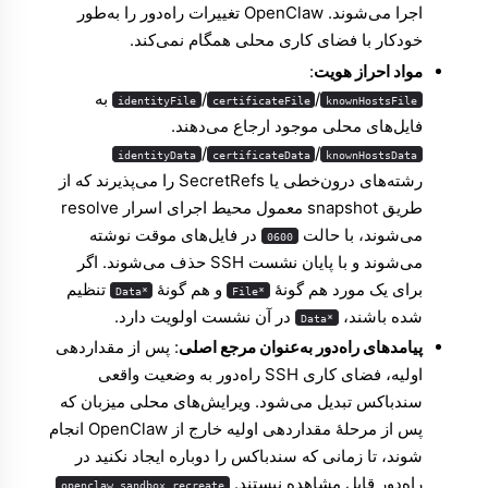
اجرا می‌شوند. OpenClaw تغییرات راه‌دور را به‌طور
خودکار با فضای کاری محلی همگام نمی‌کند.
مواد احراز هویت
:
/
/
به
identityFile
certificateFile
knownHostsFile
فایل‌های محلی موجود ارجاع می‌دهند.
/
/
identityData
certificateData
knownHostsData
رشته‌های درون‌خطی یا SecretRefs را می‌پذیرند که از
طریق snapshot معمول محیط اجرای اسرار resolve
می‌شوند، با حالت
در فایل‌های موقت نوشته
0600
می‌شوند و با پایان نشست SSH حذف می‌شوند. اگر
برای یک مورد هم گونهٔ
و هم گونهٔ
تنظیم
*Data
*File
شده باشند،
در آن نشست اولویت دارد.
*Data
پیامدهای راه‌دور به‌عنوان مرجع اصلی
: پس از مقداردهی
اولیه، فضای کاری SSH راه‌دور به وضعیت واقعی
سندباکس تبدیل می‌شود. ویرایش‌های محلی میزبان که
پس از مرحلهٔ مقداردهی اولیه خارج از OpenClaw انجام
شوند، تا زمانی که سندباکس را دوباره ایجاد نکنید در
راه‌دور قابل مشاهده نیستند.
openclaw sandbox recreate