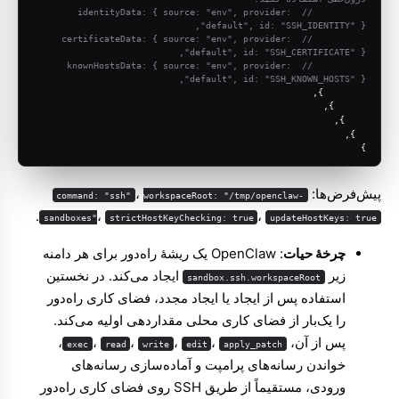
// identityData: { source: "env", provider: 
"default", id: "SSH_IDENTITY" },
// certificateData: { source: "env", provider: 
"default", id: "SSH_CERTIFICATE" },
// knownHostsData: { source: "env", provider: 
"default", id: "SSH_KNOWN_HOSTS" },
        },
      },
    },
  },
}
پیش‌فرض‌ها:
،
command: "ssh"
workspaceRoot: "/tmp/openclaw-
.
،
،
sandboxes"
strictHostKeyChecking: true
updateHostKeys: true
چرخهٔ حیات
: OpenClaw یک ریشهٔ راه‌دور برای هر دامنه
زیر
ایجاد می‌کند. در نخستین
sandbox.ssh.workspaceRoot
استفاده پس از ایجاد یا ایجاد مجدد، فضای کاری راه‌دور
را یک‌بار از فضای کاری محلی مقداردهی اولیه می‌کند.
پس از آن،
،
،
،
،
،
exec
read
write
edit
apply_patch
خواندن رسانه‌های پرامپت و آماده‌سازی رسانه‌های
ورودی، مستقیماً از طریق SSH روی فضای کاری راه‌دور