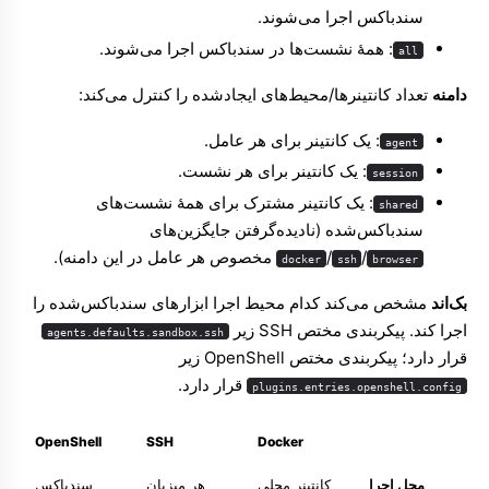
سندباکس اجرا می‌شوند.
: همهٔ نشست‌ها در سندباکس اجرا می‌شوند.
all
دامنه
تعداد کانتینرها/محیط‌های ایجادشده را کنترل می‌کند:
: یک کانتینر برای هر عامل.
agent
: یک کانتینر برای هر نشست.
session
: یک کانتینر مشترک برای همهٔ نشست‌های
shared
سندباکس‌شده (نادیده‌گرفتن جایگزین‌های
/
/
مخصوص هر عامل در این دامنه).
docker
ssh
browser
بک‌اند
مشخص می‌کند کدام محیط اجرا ابزارهای سندباکس‌شده را
اجرا کند. پیکربندی مختص SSH زیر
agents.defaults.sandbox.ssh
قرار دارد؛ پیکربندی مختص OpenShell زیر
قرار دارد.
plugins.entries.openshell.config
OpenShell
SSH
Docker
محل اجرا
کانتینر محلی
هر میزبان
سندباکس