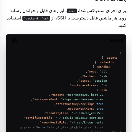
برای اجرای سندباکس‌شدهٔ
، ابزارهای فایل و خواندن رسانه
exec
روی هر ماشین قابل دسترسی با SSH، از
استفاده
backend: "ssh"
کنید.
JSON5
opy code
{
: {
agents
: {
defaults
: {
sandbox
,
mode
: 
"all"
,
backend
: 
"ssh"
,
scope
: 
"session"
,
workspaceAccess
: 
"rw"
: {
ssh
,
target
: 
"user@gateway-host:22"
,
workspaceRoot
: 
"/tmp/openclaw-sandboxes"
,
strictHostKeyChecking
: 
true
,
updateHostKeys
: 
true
,
identityFile
: 
"~/.ssh/id_ed25519"
,
certificateFile
: 
"~/.ssh/id_ed25519-cert.pub"
,
knownHostsFile
: 
"~/.ssh/known_hosts"
// یا به‌جای فایل‌های محلی از SecretRefs / محتوای 
درون‌خطی استفاده کنید: