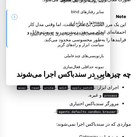
چند پوشه برای یک agent
سایر رفتارهای bind
Note
Imageها و راه‌اندازی
این یک مرز امنیتی بی‌نقص نیست، اما وقتی مدل کار
احمقانه‌ای انجام می‌دهد، دسترسی به سیستم فایل و
setupCommand (راه‌اندازی یک‌باره کانتینر)
فرایندها را به‌طور محسوسی محدود می‌کند.
سیاست ابزار و راه‌های گریز
بازنویسی‌های چندعاملی
نمونه حداقلی فعال‌سازی
چه چیزهایی در سندباکس اجرا می‌شوند
مرتبط
اجرای ابزار:
،
،
،
،
،
exec
read
write
edit
apply_patch
و غیره.
process
مرورگر سندباکس اختیاری
).
(
agents.defaults.sandbox.browser
مواردی که در سندباکس اجرا نمی‌شوند:
خود فرایند Gateway.