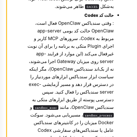
به‌شکل
ظاهر می‌شوند.
EACCES
حالت کد Codex
: وقتی سندباکس OpenClaw فعال است،
OpenClaw حالت کد بومی app-server
مربوط به Codex، سرورهای MCP کاربر و
اجرای Plugin متکی به برنامه را برای آن نوبت
غیرفعال می‌کند (این موارد از فرایند app-
server روی میزبان Gateway اجرا می‌شوند،
نه از بک‌اند سندباکس OpenClaw)، مگر اینکه
سیاست ابزار سندباکس ابزارهای موردنیاز را
در دسترس قرار دهد و مسیر آزمایشی exec-
server سندباکس را فعال کنید. سپس
دسترسی پوسته از طریق ابزارهای متکی به
سندباکس OpenClaw، مانند
و
sandbox_exec
، مسیریابی می‌شود. سوکت
sandbox_process
Docker میزبان را در کانتینرهای سندباکس
عامل یا سندباکس‌های سفارشی Codex