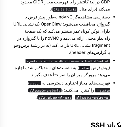
CDP در لبهٔ کانتینر را با فهرست مجاز CIDR محدود
می‌کند (برای مثال
).
172.21.0.1/32
دسترسی مشاهده‌گر noVNC به‌طور پیش‌فرض با
گذرواژه محافظت می‌شود؛ OpenClaw یک نشانی URL
دارای توکن کوتاه‌عمر منتشر می‌کند که یک صفحهٔ
راه‌انداز محلی ارائه می‌دهد و noVNC را با گذرواژه در
fragment نشانی URL باز می‌کند (نه در رشتهٔ پرس‌وجو
یا گزارش‌های header).
agents.defaults.sandbox.browser.allowHostControl
(پیش‌فرض
) به نشست‌های سندباکس‌شده اجازه
false
می‌دهد مرورگر میزبان را صراحتاً هدف بگیرند.
فهرست‌های مجاز اختیاری دسترسی به
target:
را کنترل می‌کنند:
،
allowedControlUrls
"custom"
.
،
allowedControlHosts
allowedControlPorts
بک‌اند SSH