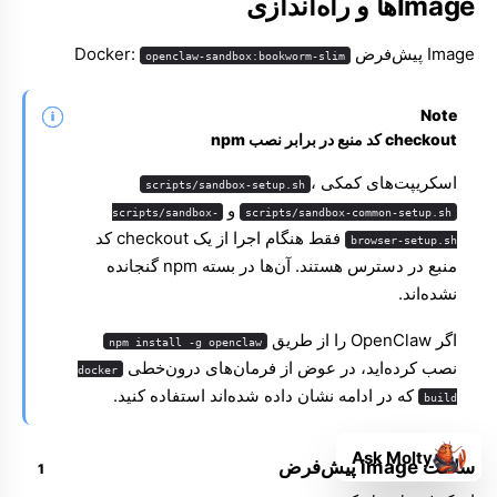
Imageها و راه‌اندازی
Image پیش‌فرض Docker:
openclaw-sandbox:bookworm-slim
Note
checkout کد منبع در برابر نصب npm
اسکریپت‌های کمکی
،
scripts/sandbox-setup.sh
و
scripts/sandbox-
scripts/sandbox-common-setup.sh
فقط هنگام اجرا از یک
checkout کد
browser-setup.sh
منبع
در دسترس هستند. آن‌ها در بسته npm گنجانده
نشده‌اند.
اگر OpenClaw را از طریق
npm install -g openclaw
نصب کرده‌اید، در عوض از فرمان‌های درون‌خطی
docker
که در ادامه نشان داده شده‌اند استفاده کنید.
build
Ask Molty
ساخت image پیش‌فرض