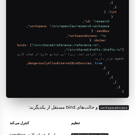
      },
    },
: [
list
      {
,
id
: 
"research"
,
workspace
: 
"/srv/openclaw/research-workspace"
: {
sandbox
,
workspaceAccess
: 
"rw"
: {
docker
binds
: [
"/srv/shared/reference:/reference:ro"
, 
"/srv/shared/drafts:/drafts:rw"
],
// الزامی است، زیرا این منابع خارج از فضای کاری 
agent قرار دارند.
,
dangerouslyAllowExternalBindSources
: 
true
          },
        },
      },
    ],
  },
}
و حالت‌های bind مستقل از یکدیگرند:
workspaceAccess
تنظیم
کنترل می‌کند
از یک فضای کاری sandbox