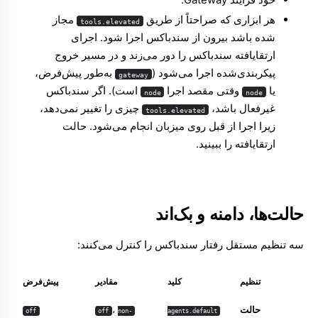
هر ابزاری که صراحتاً از طریق
مجاز
tools.elevated
شده باشد بیرون از سندباکس اجرا شود. اجرای
ارتقایافته سندباکس را دور می‌زند و در مسیر خروج
پیکربندی‌شده اجرا می‌شود (
به‌طور پیش‌فرض،
gateway
یا
وقتی مقصد اجرا
است). اگر سندباکس
node
node
غیرفعال باشد،
چیزی را تغییر نمی‌دهد،
tools.elevated
زیرا اجرا از قبل روی میزبان انجام می‌شود.
حالت
ارتقایافته
را ببینید.
حالت‌ها، دامنه و بک‌اند
سه تنظیم مستقل رفتار سندباکس را کنترل می‌کنند:
تنظیم
کلید
مقادیر
پیش‌فرض
حالت
،
off
off
non-
agents.default