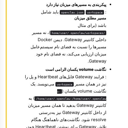
پیکربندی به مسیرهای میزبان نیاز دارد
:
باید شامل
openclaw.json
workspace
مسیر مطلق میزبان
باشد (برای مثال
)، نه مسیر
/home/user/.openclaw/workspaces
داخلی کانتینر Gateway. دیمن Docker
مسیرها را نسبت به فضای نام سیستم‌عامل
میزبان ارزیابی می‌کند، نه فضای نام خود
Gateway.
نگاشت volume یکسان الزامی است
: فرایند Gateway فایل‌های Heartbeat و پل را
نیز در همان مسیر
می‌نویسد. یک
workspace
نگاشت volume یکسان (
-v
) به
/home/user/.openclaw:/home/user/.openclaw
کانتینر Gateway بدهید تا همان مسیر میزبان
از داخل کانتینر Gateway نیز به‌درستی
resolve شود. نگاشت‌های ناهماهنگ هنگام
تلاش Gateway برای نوشتن Heartbeat خود،