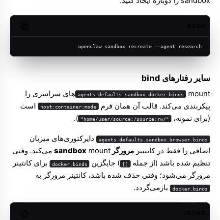
sandbox را دوباره ایجاد کنید:
BASH
opy code
openclaw sandbox recreate --agent research
سایر رفتارهای bind
mountهای سراسری را
agents.defaults.sandbox.docker.binds
پیکربندی می‌کند. قالب آن همان فرم
است
host:container:mode
(برای نمونه،
).
"/home/user/source:/source:rw"
دایرکتوری‌های میزبان
agents.defaults.sandbox.browser.binds
اضافی را فقط در کانتینر
مرورگر sandbox
mount می‌کند. وقتی
تنظیم شده باشد (از جمله
) جایگزین
برای کانتینر
docker.binds
[]
مرورگر می‌شود؛ وقتی حذف شده باشد، کانتینر مرورگر به
بازمی‌گردد.
docker.binds
JSON5
opy code