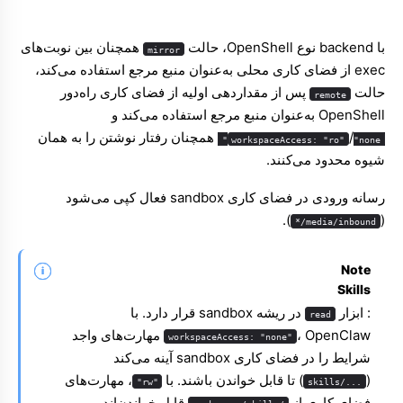
با backend نوع OpenShell، حالت
همچنان بین نوبت‌های
mirror
exec از فضای کاری محلی به‌عنوان منبع مرجع استفاده می‌کند،
حالت
پس از مقداردهی اولیه از فضای کاری راه‌دور
remote
OpenShell به‌عنوان منبع مرجع استفاده می‌کند و
/
همچنان رفتار نوشتن را به همان
workspaceAccess: "ro"
"none"
شیوه محدود می‌کنند.
رسانه ورودی در فضای کاری sandbox فعال کپی می‌شود
).
(
media/inbound/*
Note
Skills
: ابزار
در ریشه sandbox قرار دارد. با
read
، OpenClaw مهارت‌های واجد
workspaceAccess: "none"
شرایط را در فضای کاری sandbox آینه می‌کند
(
) تا قابل خواندن باشند. با
، مهارت‌های
"rw"
.../skills
فضای کاری از
قابل خواندن‌اند و