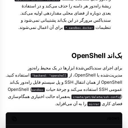
ریشهٔ راه‌دور هر دامنه را حذف می‌کند و در استفادهٔ
بعدی دوباره از فضای محلی مقداردهی اولیه می‌کند.
سندباکس مرورگر در این بک‌اند پشتیبانی نمی‌شود و
تنظیمات
برای آن اعمال نمی‌شوند.
sandbox.docker.*
بک‌اند OpenShell
برای اجرای سندباکس‌شدهٔ ابزارها در یک محیط راه‌دور
مدیریت‌شده با OpenShell، از
استفاده کنید.
backend: "openshell"
OpenShell از همان انتقال SSH و پل سیستم فایل راه‌دور بک‌اند
عمومی SSH استفاده می‌کند و چرخهٔ حیات OpenShell (
sandbox
) به‌همراه حالت اختیاری همگام‌سازی
create/get/delete/ssh-config
فضای کاری
را به آن می‌افزاید.
mirror
JSON5
opy code