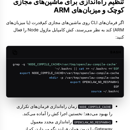
تنظیم راه‌اندازی برای ماشین‌های مجازی
کوچک و میزبان‌های ARM
اگر فرمان‌های CLI روی ماشین‌های مجازی کم‌قدرت (یا میزبان‌های
ARM) کند به نظر می‌رسند، کش کامپایل ماژول Node را فعال
کنید:
BASH
opy code
grep -q 
'NODE_COMPILE_CACHE=/var/tmp/openclaw-compile-cache'
~/.bashrc || 
cat
 >> ~/.bashrc <<
'EOF'
export
 NODE_COMPILE_CACHE=/var/tmp/openclaw-compile-cache
mkdir
 -p /var/tmp/openclaw-compile-cache
export
 OPENCLAW_NO_RESPAWN=1
EOF
source
 ~/.bashrc
زمان راه‌اندازی فرمان‌های تکراری
NODE_COMPILE_CACHE
را بهبود می‌دهد؛ نخستین اجرا کش را آماده می‌کند.
راه‌اندازی مجدد معمول
OPENCLAW_NO_RESPAWN=1
Gateway را درون همان فرایند نگه می‌دارد، که از