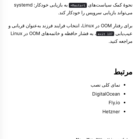
نحوهٔ کمک سیاست‌های
به بازیابی خودکار:
systemd
Restart=
می‌تواند بازیابی سرویس را خودکار کند
.
برای رفتار OOM در Linux، انتخاب فرایند فرزند به‌عنوان قربانی و
عیب‌یابی
، به
فشار حافظه و خاتمه‌های OOM در Linux
exit 137
مراجعه کنید.
مرتبط
نمای کلی نصب
DigitalOcean
Fly.io
Hetzner