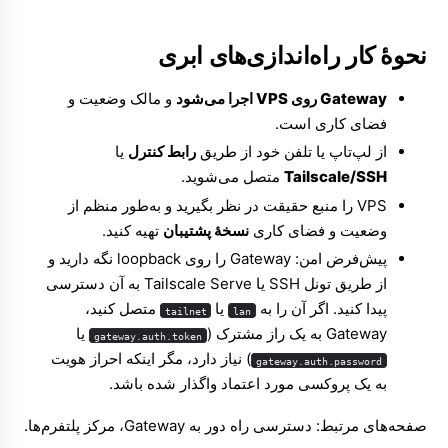
نحوهٔ کار راه‌اندازی‌های ابری
Gateway روی VPS اجرا می‌شود
و مالک وضعیت و
فضای کاری است.
از لپ‌تاپ یا تلفن خود از طریق
رابط کنترل
یا
Tailscale/SSH
متصل می‌شوید.
‏VPS را منبع حقیقت در نظر بگیرید و به‌طور منظم از
وضعیت و فضای کاری
نسخهٔ پشتیبان
تهیه کنید.
پیش‌فرض امن: Gateway را روی loopback نگه دارید و
از طریق تونل SSH یا Tailscale Serve به آن دسترسی
پیدا کنید. اگر آن را به
یا
متصل کنید،
tailnet
lan
Gateway به یک راز مشترک (
یا
gateway.auth.token
) نیاز دارد، مگر اینکه احراز هویت
gateway.auth.password
به یک پروکسی مورد اعتماد واگذار شده باشد.
صفحه‌های مرتبط:
دسترسی راه دور به Gateway
،
مرکز پلتفرم‌ها
.