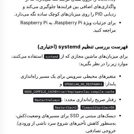
واگذاری‌های اضافی بین فرایندها جلوگیری می‌کند و
ردیابی PID را روی میزبان‌های کوچک ساده نگه می‌دارد.
برای جزئیات ویژهٔ Raspberry Pi، به
Raspberry Pi
مراجعه کنید.
فهرست بررسی تنظیم systemd (اختیاری)
برای میزبان‌های ماشین مجازی که از
استفاده می‌کنند،
systemd
موارد زیر را در نظر بگیرید:
متغیرهای محیطی سرویس برای یک مسیر راه‌اندازی
پایدار:
و
OPENCLAW_NO_RESPAWN=1
NODE_COMPILE_CACHE=/var/tmp/openclaw-compile-cache
رفتار صریح راه‌اندازی مجدد:
،
Restart=always
،
RestartSec=2
TimeoutStartSec=90
دیسک‌های مبتنی بر SSD برای مسیرهای وضعیت/کش،
به‌منظور کاهش تأخیرهای شروع سرد ناشی از ورودی/
خروجی تصادفی.