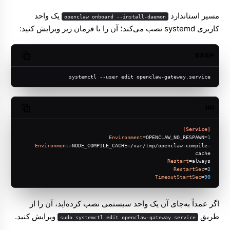
مسیر استاندارد
یک واحد
openclaw onboard --install-daemon
کاربری systemd نصب می‌کند؛ آن را با فرمان زیر ویرایش کنید:
BASH
opy code
systemctl --user edit openclaw-gateway.service
INI
opy code
[Service]
Environment
=OPENCLAW_NO_RESPAWN=
1
Environment
=NODE_COMPILE_CACHE=/var/tmp/openclaw-compile-
cache
Restart
=always
RestartSec
=
2
TimeoutStartSec
=
90
اگر عمداً به‌جای آن یک واحد سیستمی نصب کرده‌اید، آن را از
طریق
ویرایش کنید.
sudo systemctl edit openclaw-gateway.service