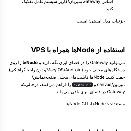
اساس Gateway/میزبان/کاربر سیستم‌عامل تفکیک
کنید.
جزئیات مدل امنیتی:
امنیت
.
استفاده از Nodeها همراه با VPS
می‌توانید Gateway را در فضای ابری نگه دارید و
Nodeها
را روی
دستگاه‌های محلی خود (Mac/iOS/Android/بدون رابط گرافیکی)
جفت کنید. Nodeها قابلیت‌های محلی صفحه‌نمایش/
دوربین/canvas و
را فراهم می‌کنند، درحالی‌که
system.run
Gateway در فضای ابری باقی می‌ماند.
مستندات:
Nodeها
،
CLI ‏Nodeها
.