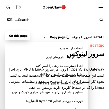
🇮🇷
OpenClaw
K
Search...
On this page
Copy page
Install
/
سرور لینوکس
HOSTING
انتخاب ارائه‌دهنده
سرور لینوکس
نحوهٔ کار راه‌اندازی‌های ابری
ابتدا دسترسی مدیریتی را ایمن کنید
Gateway ‏OpenClaw را روی هر سرور Linux یا VPS ابری اجرا
عامل مشترک شرکت روی VPS
کنید. این صفحه به شما کمک می‌کند یک ارائه‌دهنده انتخاب کنید،
نحوهٔ کار استقرارهای ابری را توضیح می‌دهد و تنظیمات عمومی
استفاده از Nodeها همراه با VPS
Linux را که در همه‌جا کاربرد دارند پوشش می‌دهد.
تنظیم راه‌اندازی برای ماشین‌های مجازی کوچک و میزبان‌های ARM
فهرست بررسی تنظیم systemd (اختیاری)