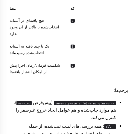
کد
معنا
هیچ یافته‌ای در آستانه
0
انتخاب‌شده یا بالاتر از آن وجود
ندارد
یک یا چند یافته به آستانه
1
انتخاب‌شده رسیده‌اند
شکست فرمان/زمان اجرا پیش
2
از امکان انتشار یافته‌ها
پرچم‌ها:
(پیش‌فرض
):
warning
--severity-min info|warning|error
هم موارد چاپ‌شده و هم عوامل ایجاد خروج غیرصفر را
کنترل می‌کند.
: همه بررسی‌های لینت ثبت‌شده، از جمله
--all
بررسی‌های اختیاری خارج‌شده از مجموعه پیش‌فرض