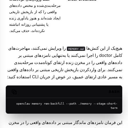
مرحله‌بندی‌شده و مختص داده‌های
واقعی را که از بازپخش تاریخی
ایجاد شده‌اند و هنوز یادآوری زنده
یا پشتیبانی روزانه انباشته
نکرده‌اند، حذف می‌کند.
هیچ‌یک از این کنش‌ها
را ویرایش نمی‌کنند، مهاجرت‌های
MEMORY.md
کامل doctor را اجرا نمی‌کنند یا به‌تنهایی نامزدهای مبتنی بر
داده‌های واقعی را در مخزن زنده ارتقای کوتاه‌مدت مرحله‌بندی
نمی‌کنند. برای واردکردن بازپخش تاریخی مبتنی بر داده‌های واقعی
به مسیر عادی ارتقای عمیق، در عوض از جریان CLI استفاده کنید:
BASH
opy code
openclaw memory rem-backfill --path ./memory --stage-short-
term
این فرمان نامزدهای ماندگار مبتنی بر داده‌های واقعی را در مخزن