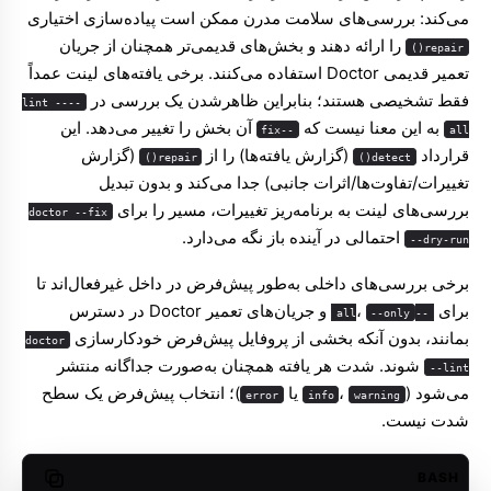
می‌کند: بررسی‌های سلامت مدرن ممکن است پیاده‌سازی اختیاری
را ارائه دهند و بخش‌های قدیمی‌تر همچنان از جریان
repair()
تعمیر قدیمی Doctor استفاده می‌کنند. برخی یافته‌های لینت عمداً
فقط تشخیصی هستند؛ بنابراین ظاهرشدن یک بررسی در
--lint --
به این معنا نیست که
آن بخش را تغییر می‌دهد. این
--fix
all
قرارداد
(گزارش یافته‌ها) را از
(گزارش
repair()
detect()
تغییرات/تفاوت‌ها/اثرات جانبی) جدا می‌کند و بدون تبدیل
بررسی‌های لینت به برنامه‌ریز تغییرات، مسیر را برای
doctor --fix
احتمالی در آینده باز نگه می‌دارد.
--dry-run
برخی بررسی‌های داخلی به‌طور پیش‌فرض در داخل غیرفعال‌اند تا
برای
،
و جریان‌های تعمیر Doctor در دسترس
--only
--all
بمانند، بدون آنکه بخشی از پروفایل پیش‌فرض خودکارسازی
doctor
شوند. شدت هر یافته همچنان به‌صورت جداگانه منتشر
--lint
می‌شود (
،
یا
)؛ انتخاب پیش‌فرض یک سطح
error
info
warning
شدت نیست.
BASH
opy code