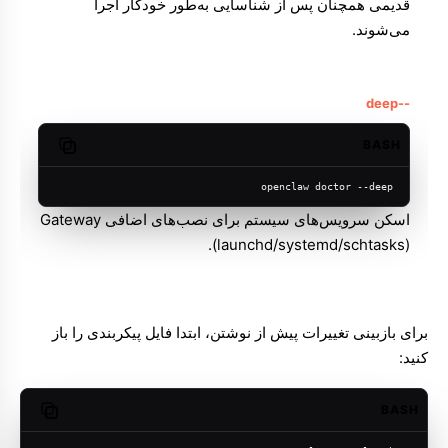
قدیمی همچنان پس از شناسایی به‌طور خودکار اجرا
می‌شوند.
--deep
BASH
Copy code
openclaw doctor --deep
اسکن سرویس‌های سیستم برای نصب‌های اضافی Gateway
‏(launchd/systemd/schtasks).
برای بازبینی تغییرات پیش از نوشتن، ابتدا فایل پیکربندی را باز
کنید:
BASH
opy code