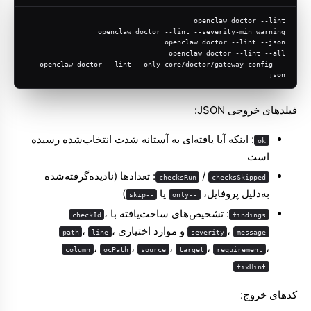
openclaw doctor --lint
openclaw doctor --lint --severity-min warning
openclaw doctor --lint --json
openclaw doctor --lint --all
openclaw doctor --lint --only core/doctor/gateway-config --
json
فیلدهای خروجی JSON:
: اینکه آیا یافته‌ای به آستانه شدت انتخاب‌شده رسیده
ok
است
/
: تعدادها (نادیده‌گرفته‌شده
checksRun
checksSkipped
به‌دلیل پروفایل،
یا
)
--skip
--only
: تشخیص‌های ساخت‌یافته با
،
checkId
findings
،
و موارد اختیاری
،
،
path
line
severity
message
،
،
،
،
،
column
ocPath
source
target
requirement
fixHint
کدهای خروج: