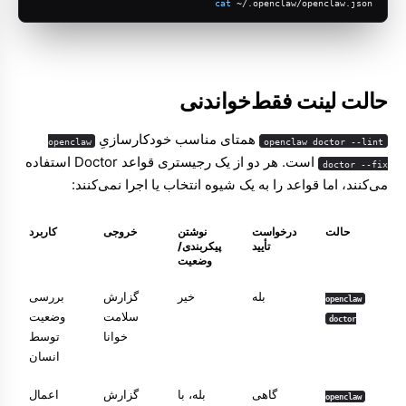
cat
 ~/.openclaw/openclaw.json
حالت لینت فقط‌خواندنی
همتای مناسب خودکارسازیِ
openclaw
openclaw doctor --lint
است. هر دو از یک رجیستری قواعد Doctor استفاده
doctor --fix
می‌کنند، اما قواعد را به یک شیوه انتخاب یا اجرا نمی‌کنند:
حالت
درخواست
نوشتن
خروجی
کاربرد
تأیید
پیکربندی/
وضعیت
بله
خیر
گزارش
بررسی
openclaw
سلامت
وضعیت
doctor
خوانا
توسط
انسان
گاهی
بله، با
گزارش
اعمال
openclaw