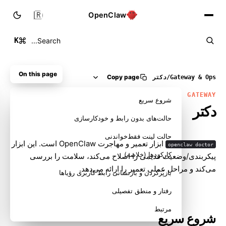
🇮🇷
OpenClaw
K
Search...
On this page
Copy page
Gateway & Ops
/
دکتر
GATEWAY
شروع سریع
دکتر
حالت‌های بدون رابط و خودکارسازی
حالت لینت فقط‌خواندنی
ابزار تعمیر و مهاجرت OpenClaw است. این ابزار
openclaw doctor
کارکردها (خلاصه)
پیکربندی/وضعیت قدیمی را اصلاح می‌کند، سلامت را بررسی
می‌کند و مراحل عملی تعمیر را ارائه می‌دهد.
بازپُرکردن و بازنشانی رابط کاربری رؤیاها
رفتار و منطق تفصیلی
مرتبط
شروع سریع