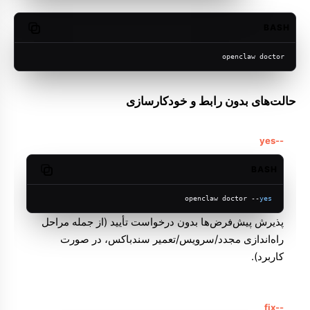
BASH
opy code
openclaw doctor
حالت‌های بدون رابط و خودکارسازی
--yes
BASH
Copy code
openclaw doctor --
yes
پذیرش پیش‌فرض‌ها بدون درخواست تأیید (از جمله مراحل
راه‌اندازی مجدد/سرویس/تعمیر سندباکس، در صورت
کاربرد).
--fix