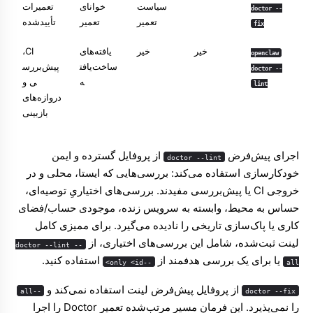
سیاست
خوانای
تعمیرات
doctor --
تعمیر
تعمیر
تأییدشده
fix
خیر
خیر
یافته‌های
CI،
openclaw
ساخت‌یافت
پیش‌بررس
doctor --
ه
ی و
lint
دروازه‌های
بازبینی
اجرای پیش‌فرض
از پروفایل گسترده و ایمن
doctor --lint
خودکارسازی استفاده می‌کند: بررسی‌هایی که ایستا، محلی و در
خروجی CI یا پیش‌بررسی مفیدند. بررسی‌های اختیاریِ توصیه‌ای،
حساس به محیط، وابسته به سرویس زنده، موجودی حساب/فضای
کاری یا پاک‌سازی تاریخی را نادیده می‌گیرد. برای ممیزی کامل
لینت ثبت‌شده، شامل این بررسی‌های اختیاری، از
doctor --lint --
یا برای یک بررسی هدفمند از
استفاده کنید.
--only <id>
all
از پروفایل پیش‌فرض لینت استفاده نمی‌کند و
--all
doctor --fix
را نمی‌پذیرد. این فرمان مسیر مرتب‌شده تعمیر Doctor را اجرا