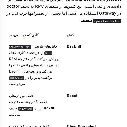
داده‌های واقعی است. این کنش‌ها از متدهای RPC به سبک doctor
در Gateway استفاده می‌کنند، اما بخشی از تعمیر/مهاجرت CLI در
نیستند
.
openclaw doctor
کنش
کاری که انجام می‌دهد
Backfill
فایل‌های تاریخی
memory/YYYY-MM-
را در فضای کاری فعال
DD.md
پویش می‌کند، گذر دفترچه REM
مبتنی بر داده‌های واقعی را اجرا
می‌کند و ورودی‌های Backfill
برگشت‌پذیر را در
DREAMS.md
می‌نویسد.
Reset
فقط ورودی‌های
علامت‌گذاری‌شده دفترچه
Backfill را از
حذف
DREAMS.md
می‌کند.
Clear Grounded
فقط ورودی‌های کوتاه‌مدت