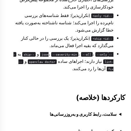
خودکارسازی را اجرا می‌کند.
(تکرارپذیر): فقط شناسه‌های بررسی
--only <id>
نام‌برده را اجرا می‌کند؛ شناسه ناشناخته به‌صورت یافته
خطا گزارش می‌شود.
(تکرارپذیر): یک بررسی را در حالی کنار
--skip <id>
می‌گذارد که بقیه اجرا فعال می‌ماند.
،
،
،
و
به
-
--skip
--severity-min
--all
--only
--json
نیاز دارند؛ اجراهای ساده
و
--
openclaw doctor
-lint
آن‌ها را رد می‌کنند.
fix
کارکردها (خلاصه)
سلامت، رابط کاربری و به‌روزرسانی‌ها