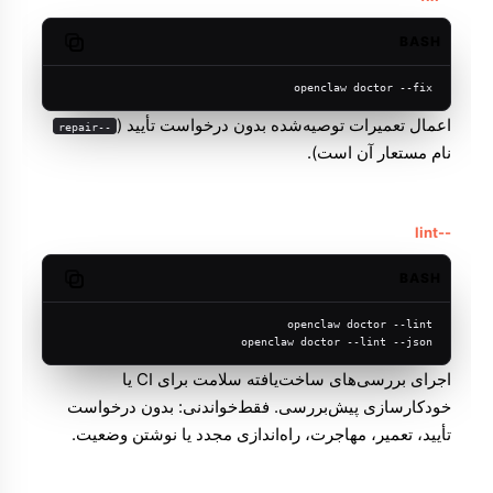
BASH
Copy code
openclaw doctor --fix
اعمال تعمیرات توصیه‌شده بدون درخواست تأیید (
--repair
نام مستعار آن است).
--lint
BASH
Copy code
openclaw doctor --lint
openclaw doctor --lint --json
اجرای بررسی‌های ساخت‌یافته سلامت برای CI یا
خودکارسازی پیش‌بررسی. فقط‌خواندنی: بدون درخواست
تأیید، تعمیر، مهاجرت، راه‌اندازی مجدد یا نوشتن وضعیت.