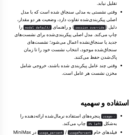
تقلیل نیابد.
وقتی نشستی به مدلی سنجاق شده است که با مدل
اصلی پیکربندی‌شده تفاوت دارد، وضعیت هر دو مقدار،
دلیل (
) و راهنمای
را
/model default
session override
چاپ می‌کند. مدل اصلی پیکربندی‌شده برای نشست‌های
جدید یا سنجاق‌نشده اعمال می‌شود؛ نشست‌های
سنجاق‌شده موجود، انتخاب نشست خود را تا زمان
پاک‌شدن حفظ می‌کنند.
وقتی چند عامل پیکربندی شده باشند، خروجی شامل
مخزن نشست هر عامل است.
استفاده و سهمیه
پنجره‌های استفاده نرمال‌شده ارائه‌دهنده را
--usage
به‌شکل
چاپ می‌کند.
X% left
فیلدهای خام
/
در MiniMax
usage_percent
usagePercent