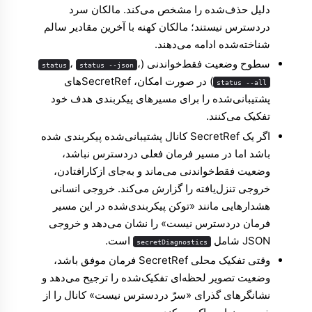
دلیل حذف‌شده را مشخص می‌کند. مالکان سرد
دردسترس نیستند؛ مالکان کهنه با آخرین مقادیر سالم
شناخته‌شده ادامه می‌دهند.
سطوح وضعیت فقط‌خواندنی (
،
،
status
status --json
) در صورت امکان، SecretRefهای
status --all
پشتیبانی‌شده را برای مسیرهای پیکربندی هدف خود
تفکیک می‌کنند.
اگر یک SecretRef کانال پشتیبانی‌شده پیکربندی شده
باشد اما در مسیر فرمان فعلی دردسترس نباشد،
وضعیت فقط‌خواندنی می‌ماند و به‌جای ازکارافتادن،
خروجی تنزل‌یافته را گزارش می‌کند. خروجی انسانی
هشدارهایی مانند «توکن پیکربندی‌شده در این مسیر
فرمان دردسترس نیست» را نشان می‌دهد و خروجی
JSON شامل
است.
secretDiagnostics
وقتی تفکیک محلی SecretRef فرمان موفق باشد،
وضعیت تصویر لحظه‌ای تفکیک‌شده را ترجیح می‌دهد و
نشانگرهای گذرای «سرّ دردسترس نیست» کانال را از