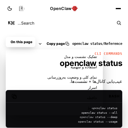
🇮🇷
OpenClaw
K
Search...
On this page
Copy page
openclaw status
/
Reference
CLI COMMANDS
تفکیک نشست و مدل
openclaw status
استفاده و سهمیه
نمای کلی و وضعیت به‌روزرسانی
عیب‌یابی کانال‌ها + نشست‌ها.
اسرار
BASH
حافظه
opy code
مرتبط
openclaw status
openclaw status --all
openclaw status --deep
openclaw status --usage