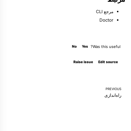
مرجع CLI
Doctor
No
Yes
Was this useful?
Molty
Raise issue
Edit source
PREVIOUS
راه‌اندازی