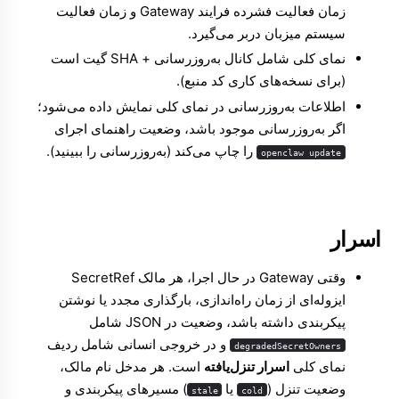
زمان فعالیت فشرده فرایند Gateway و زمان فعالیت
سیستم میزبان دربر می‌گیرد.
نمای کلی شامل کانال به‌روزرسانی + SHA گیت است
(برای نسخه‌های کاری کد منبع).
اطلاعات به‌روزرسانی در نمای کلی نمایش داده می‌شود؛
اگر به‌روزرسانی موجود باشد، وضعیت راهنمای اجرای
را چاپ می‌کند (
به‌روزرسانی
را ببینید).
openclaw update
اسرار
وقتی Gateway در حال اجرا، هر مالک SecretRef
ایزوله‌ای از زمان راه‌اندازی، بارگذاری مجدد یا نوشتن
پیکربندی داشته باشد، وضعیت در JSON شامل
و در خروجی انسانی شامل ردیف
degradedSecretOwners
نمای کلی
اسرار تنزل‌یافته
است. هر مدخل نام مالک،
وضعیت تنزل (
یا
) مسیرهای پیکربندی و
stale
cold