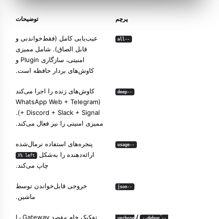
پرچم
توضیحات
عیب‌یابی کامل (فقط‌خواندنی و
--all
قابل الصاق). شامل ممیزی
امنیتی، سازگاری Plugin و
کاوش‌های بردار حافظه است.
کاوش‌های زنده را اجرا می‌کند
--deep
(WhatsApp Web + Telegram
+ Discord + Slack + Signal).
ممیزی امنیتی را نیز فعال می‌کند.
پنجره‌های استفاده نرمال‌شده
--usage
ارائه‌دهنده را به‌شکل
X% left
چاپ می‌کند.
خروجی قابل‌خواندن توسط
--json
ماشین.
/
تفکیک خام مقصد Gateway را
--debug
--verbose