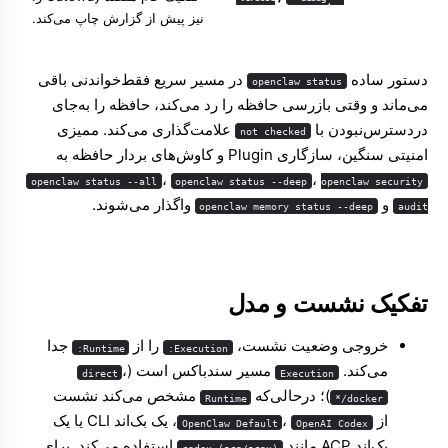
نیز پیش از گزارش چاپ می‌کند.
دستور ساده
در مسیر سریع فقط‌خواندنی باقی
openclaw status
می‌ماند و وقتی بازرسی حافظه را رد می‌کند، حافظه را به‌جای
دردسترس‌نبودن با
علامت‌گذاری می‌کند. ممیزی
not checked
امنیتی سنگین، سازگاری Plugin و کاوش‌های بردار حافظه به
،
،
openclaw status --all
openclaw status --deep
openclaw security
و
واگذار می‌شوند.
openclaw memory status --deep
audit
تفکیک نشست و مدل
خروجی وضعیت نشست،
را از
جدا
Runtime:
Execution:
می‌کند.
مسیر سندباکس است (
،
direct
Execution
)؛ درحالی‌که
مشخص می‌کند نشست
Runtime
docker/*
از
،
، یک بک‌اند CLI یا یک
OpenClaw Default
OpenAI Codex
بک‌اند ACP مانند
استفاده می‌کند. برای
codex (acp/acpx)