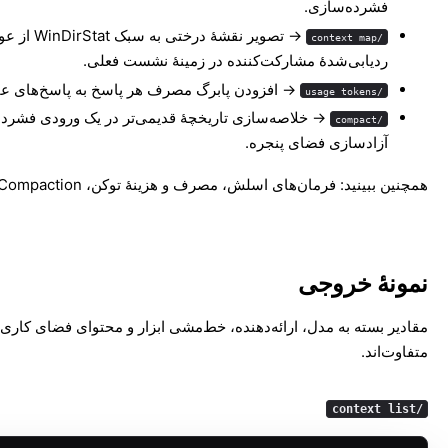
فشرده‌سازی.
→ تصویر نقشهٔ درختی به سبک 
/context map
ردیابی‌شدهٔ مشارکت‌کننده در زمینهٔ نشست فعلی.
→ افزودن پابرگ مصرف هر پاسخ به پاسخ‌های عا
/usage tokens
→ خلاصه‌سازی تاریخچهٔ قدیمی‌تر در یک ورودی فشرده
/compact
آزادسازی فضای پنجره.
همچنین ببینید:
فرمان‌های اسلش
،
مصرف و هزینهٔ توکن
،
Compaction
نمونهٔ خروجی
مقادیر بسته به مدل، ارائه‌دهنده، خط‌مشی ابزار و محتوای فضای کاری
متفاوت‌اند.
/context list