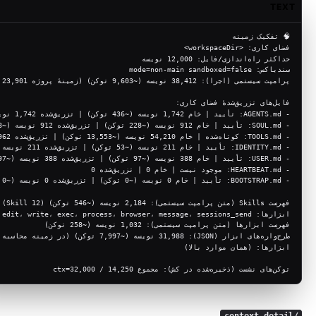
TEXT
🧠 تفکیک زمینه
فضای کاری: <workspaceDir>
حداکثر راه‌اندازی/فایل: 12,000 نویسه
سندباکس: mode=non-main sandboxed=false
پرامپت سیستمی (اجرا): 38,412 نویسه (~9,603 توکن) (زمینهٔ پروژه 23,901 نویسه (~5,976 توکن))
فایل‌های تزریق‌شدهٔ فضای کاری:
- AGENTS.md: تأیید | خام 1,742 نویسه (~436 توکن) | تزریق‌شده 1,742 نویسه (~436 توکن)
- SOUL.md: تأیید | خام 912 نویسه (~228 توکن) | تزریق‌شده 912 نویسه (~228 توکن)
- TOOLS.md: کوتاه‌شده | خام 54,210 نویسه (~13,553 توکن) | تزریق‌شده 20,962 نویسه (~5,241 توکن)
- IDENTITY.md: تأیید | خام 211 نویسه (~53 توکن) | تزریق‌شده 211 نویسه (~53 توکن)
- USER.md: تأیید | خام 388 نویسه (~97 توکن) | تزریق‌شده 388 نویسه (~97 توکن)
- HEARTBEAT.md: موجود نیست | خام 0 | تزریق‌شده 0
- BOOTSTRAP.md: تأیید | خام 0 نویسه (~0 توکن) | تزریق‌شده 0 نویسه (~0 توکن)
فهرست Skills (متن پرامپت سیستمی): 2,184 نویسه (~546 توکن) (12 Skill)
ابزارها: read، edit، write، exec، process، browser، message، sessions_send، …
فهرست ابزارها (متن پرامپت سیستمی): 1,032 نویسه (~258 توکن)
طرح‌واره‌های ابزار (JSON): 31,988 نویسه (~7,997 توکن) (در زمینه محاسبه می‌شود؛ به‌صورت متن نمایش داده نمی‌شود)
ابزارها: (همان موارد بالا)
توکن‌های نشست (ذخیره‌شده در کش): مجموع 14,250 / ctx=32,000