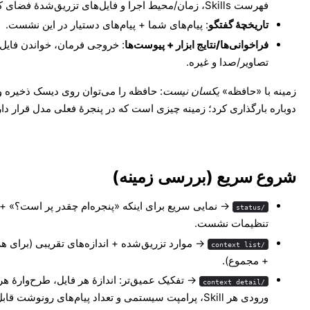
فهرست Skills، زمان/محیط اجرا و فایل‌های تزریق‌شدهٔ فضای کاری.
تاریخچهٔ گفتگو
: پیام‌های شما + پیام‌های دستیار در این نشست.
فراخوانی‌ها/نتایج ابزار + پیوست‌ها
: خروجی فرمان، خواندن فایل‌ه
تصاویر/صدا و غیره.
زمینه با «حافظه»
یکسان نیست
: حافظه را می‌توان روی دیسک ذخیره و ب
دوباره بارگذاری کرد؛ زمینه چیزی است که در پنجرهٔ فعلی مدل قرار دار
شروع سریع (بررسی زمینه)
→ نمایی سریع برای اینکه «پنجره‌ام چقدر پر است؟» +
/status
تنظیمات نشست.
→ موارد تزریق‌شده + اندازه‌های تقریبی (برای هر
/context list
+ مجموع).
→ تفکیک عمیق‌تر: اندازهٔ هر فایل، طرح‌وارهٔ هر 
/context detail
ورودی هر Skill، پرامپت سیستمی و تعداد پیام‌های رونوشت قاب