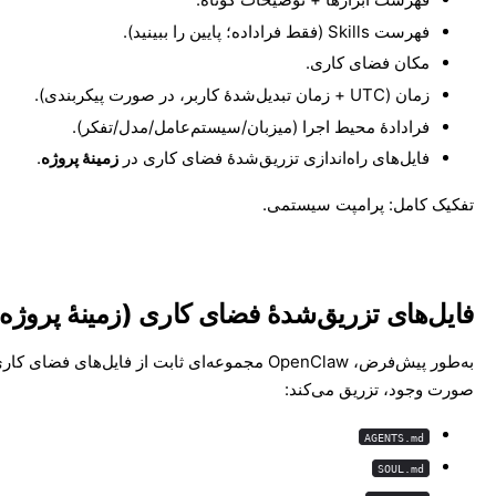
فهرست Skills (فقط فراداده؛ پایین را ببینید).
مکان فضای کاری.
زمان (UTC + زمان تبدیل‌شدهٔ کاربر، در صورت پیکربندی).
فرادادهٔ محیط اجرا (میزبان/سیستم‌عامل/مدل/تفکر).
فایل‌های راه‌اندازی تزریق‌شدهٔ فضای کاری در
زمینهٔ پروژه
.
تفکیک کامل:
پرامپت سیستمی
.
فایل‌های تزریق‌شدهٔ فضای کاری (زمینهٔ پروژه
به‌طور پیش‌فرض، OpenClaw مجموعه‌ای ثابت از فایل‌های فضای 
صورت وجود، تزریق می‌کند:
AGENTS.md
SOUL.md