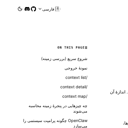
🇮🇷
فارسی
ON THIS PAGE
شروع سریع (بررسی زمینه)
نمونهٔ خروجی
/context list
/context detail
. اندازهٔ آن
/context map
چه چیزهایی در پنجرهٔ زمینه محاسبه
می‌شوند
OpenClaw چگونه پرامپت سیستمی را
بزارها،
می‌سازد