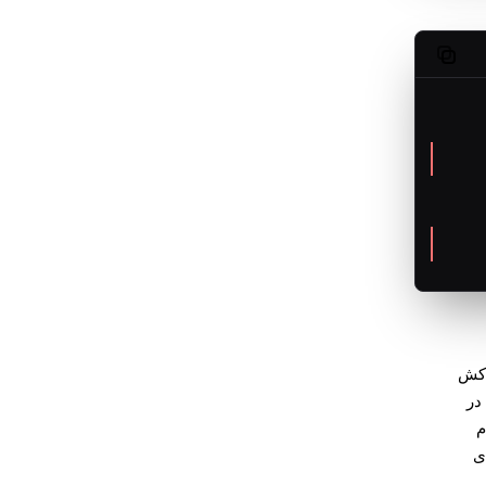
Copy code
 کش
در
م
ی