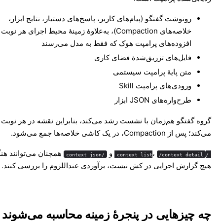
رونوشت گفتگو (پیام‌های کاربر، پاسخ‌های دستیار، نتایج ابزار،
خلاصه‌های Compaction)، به‌علاوهٔ زمینهٔ محیط اجرای هر نوبت
افزوده‌های پرامپت هوک که فقط به مدل می‌رسند
فایل‌های تزریق‌شدهٔ فضای کاری
متن پایهٔ پرامپت سیستمی
ورودی‌های پرامپت Skill
طرح‌واره‌های JSON ابزار
گروه گفتگو هم‌زمان با نشست رشد می‌کند، بنابراین نقشه در هر نوبت ت
می‌کند؛ پس از Compaction، در یک کاشی خلاصه‌ها جمع می‌شود.
،
و
همچنان می‌توانند هن
/context json
/context detail
/context list
هیچ گزارش اجرایی در کش نیست، برآوردی عنداللزوم را بررسی کنند.
چه چیزهایی در پنجرهٔ زمینه محاسبه می‌شوند