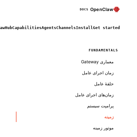
OpenClaw
DOCS
awHub
Capabilities
Agents
Channels
Install
Get started
FUNDAMENTALS
معماری Gateway
زمان اجرای عامل
حلقهٔ عامل
زمان‌های اجرای عامل
پرامپت سیستم
زمینه
موتور زمینه