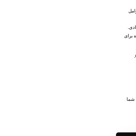
WinDirStat از عوامل
دی.
 برای
.
 شما