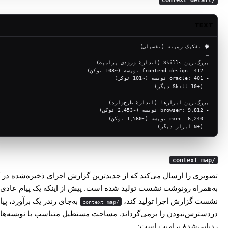
/context detail
TEXT
🧠 تفکیک زمینه (تفصیلی)
…
بزرگ‌ترین Skills (اندازهٔ ورودی پرامپت):
- frontend-design: 412 نویسه (~103 توکن)
- oracle: 401 نویسه (~101 توکن)
… (+10 Skill دیگر)
بزرگ‌ترین ابزارها (اندازهٔ طرح‌واره):
- browser: 9,812 نویسه (~2,453 توکن)
- exec: 6,240 نویسه (~1,560 توکن)
… (+N ابزار دیگر)
/context map
تصویری را ارسال می‌کند که از جدیدترین گزارش اجرای ذخیره‌شده در
به‌همراه رونوشت نشست تولید شده است. پیش از اینکه یک پیام عادی 
نشست گزارش اجرا تولید کند،
به‌جای رندر یک برآورد، پیا
/context map
دردسترس‌نبودن را برمی‌گرداند. مساحت مستطیل متناسب با نویسه‌ها
ردیابی‌شدهٔ پرامپت است: