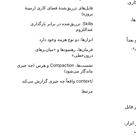
فایل‌های تزریق‌شدهٔ فضای کاری (زمینهٔ
پروژه)
ا،
Skills: تزریق‌شده در برابر بارگذاری
عنداللزوم
ابزارها: دو نوع هزینه وجود دارد
عداً
د.
فرمان‌ها، رهنمودها و «میان‌برهای
درون‌خطی»
نشست‌ها، Compaction و هرس (چه چیزی
ماندگار می‌شود)
/context واقعاً چه چیزی گزارش می‌کند
مرتبط
 فایل
ابزار،
ل