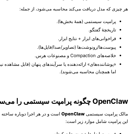
هر چیزی که مدل دریافت می‌کند محاسبه می‌شود، از جمله:
پرامپت سیستمی (همهٔ بخش‌ها).
تاریخچهٔ گفتگو.
فراخوانی‌های ابزار + نتایج ابزار.
پیوست‌ها/رونوشت‌ها (تصاویر/صدا/فایل‌ها).
خلاصه‌های Compaction و مصنوعات هرس.
«پوشاننده‌های» ارائه‌دهنده یا سرآیندهای پنهان (قابل مشاهده نی
اما همچنان محاسبه می‌شوند).
OpenClaw چگونه پرامپت سیستمی را می‌سازد
مالک پرامپت سیستمی
OpenClaw
است و در هر اجرا دوباره ساخته 
این پرامپت شامل موارد زیر است:
فهرست ابزارها + توضیحات کوتاه.