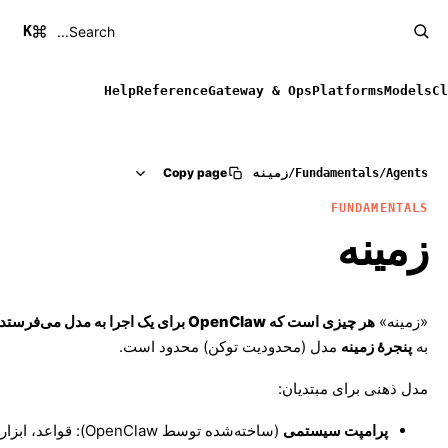
K
Search...
Help
Reference
Gateway & Ops
Platforms
Models
Cl
Copy page
Agents
/
Fundamentals
/
زمینه
FUNDAMENTALS
زمینه
«زمینه»
هر چیزی است که OpenClaw برای یک اجرا به مدل می‌فرستد
به
پنجرهٔ زمینه
مدل (محدودیت توکن) محدود است.
مدل ذهنی برای مبتدیان:
پرامپت سیستمی
(ساخته‌شده توسط OpenClaw): قواعد، ا