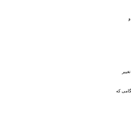
 و
غییر
گامی که