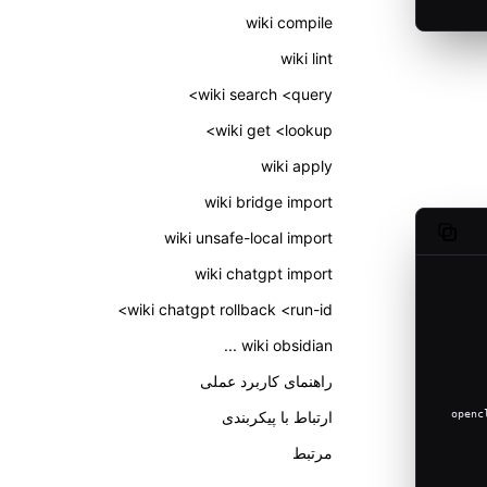
wiki compile
wiki lint
wiki search <query>
wiki get <lookup>
wiki apply
wiki bridge import
wiki unsafe-local import
Copy code
wiki chatgpt import
wiki chatgpt rollback <run-id>
wiki obsidian ...
راهنمای کاربرد عملی
openc
ارتباط با پیکربندی
مرتبط