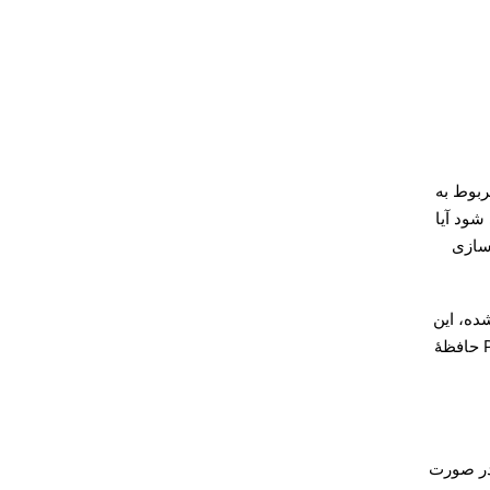
ٔ مخزن، عامل حل‌شده، سلامت و دسترس‌پذیری CLI مربوط به
 شود آیا
سازی
ده، این
فرمان Gateway در حال اجرا را پرس‌وجو می‌کند تا همان زمینهٔ Plugin حافظهٔ
در صورت