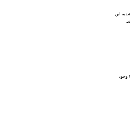
ده، این
کند.
وقتی حالت Obsidian مورد انتظار است، CLI خارجی Obsidian وجود