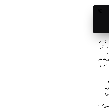
Copy code
ای عملیات CLI الزامی
. اگر
د.
ی‌شوند.
تغییر
زی
ن،
ود.
می‌کنند.