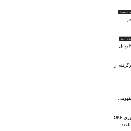
source
ر
source
مپایل
گرفته از
به صفحه‌های مفهومی
را در درخت دایرکتوری OKF
اختهٔ