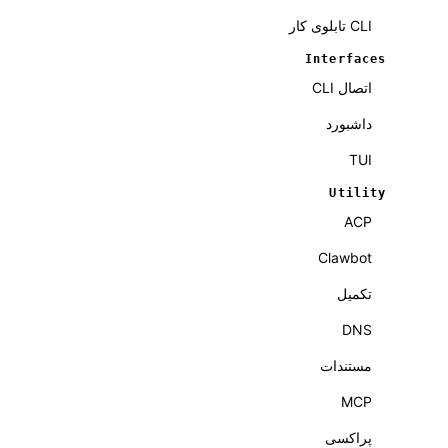
CLI تابلوی کار
Interfaces
اتصال CLI
داشبورد
TUI
Utility
ACP
Clawbot
تکمیل
DNS
مستندات
MCP
پراکسی