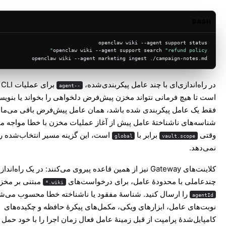
BASH
openclaw wiki --agent support status
openclaw wiki --agent support search 
"refund policy"
openclaw wiki --agent marketing ingest ./campaign-notes.md
در راه‌اندازی‌ای با چند عامل پیکربندی‌شده،
بر
--agent
است تا هیچ فرمانی نتواند مخزن پیش‌فرض دلخواهی را بخواند یا بنویسد
فقط یک عامل پیکربندی شده باشد، همان عامل پیش‌فرض باقی می‌مان
شناسه‌های ناشناختهٔ عامل پیش از آغاز عملیات مخزن با خطا مواجه م
وقتی
برابر با
است، این گزینه مسیر انتخاب‌شده را 
global
vault.scope
نمی‌دهد.
کلاینت‌های Gateway نیز از همین قاعده پیروی می‌کنند: در یک راه‌اندا
چندعاملی با محدودهٔ عامل، برای درخواست‌های
مبتنی بر مخز
wiki.*
را ارسال کنید. شناسهٔ مفقود یا ناشناخته خطا محسوب می‌ش
agentId
نوبت‌های عامل، ابزارهای ویکی، مکمل‌های پیکرهٔ حافظه و چکیده‌های
کامپایل‌شدهٔ پرامپت از قبل زمینهٔ عامل فعال زمان اجرا را با خود حمل 