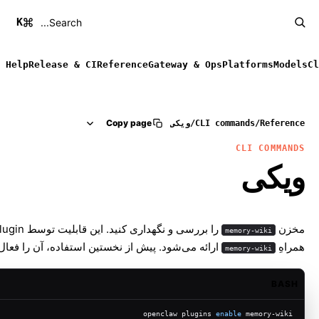
K
Search...
Help
Release & CI
Reference
Gateway & Ops
Platforms
Models
Cl
Copy page
Reference
/
CLI commands
/
ویکی
CLI COMMANDS
ویکی
مخزن
memory-wiki
همراهِ
ارائه می‌شود. پیش از نخستین استفاده، آن را فعال 
memory-wiki
BASH
openclaw plugins 
enable
 memory-wiki