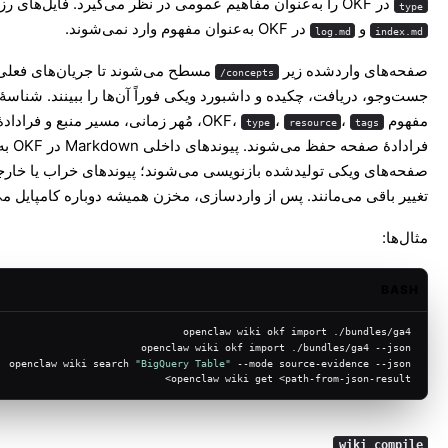
در OKF را به‌عنوان مفاهیم عمومی در نظر می‌گیرد. فایل‌های رزروشدهٔ
type
و
در OKF به‌عنوان مفهوم وارد نمی‌شوند.
log.md
index.md
صفحه‌های واردشده زیر
مسطح می‌شوند تا جریان‌های فعلی 
concepts/
جست‌وجو، دریافت، چکیده و داشبورد ویکی فوراً آن‌ها را ببینند. شناسه
مفهوم OKF،
،
،
، مُهر زمانی، مسیر منبع و فراداده
type
resource
tags
فرادادهٔ صفحه حفظ می‌شوند. پیوندهای داخلی arkdown
صفحه‌های ویکی تولیدشده بازنویسی می‌شوند؛ پیوندهای خراب یا خار
تغییر باقی می‌مانند. پس از واردسازی، مخزن همیشه دوباره کامپایل م
مثال‌ها:
BASH
openclaw wiki okf import ./bundles/ga4
openclaw wiki okf import ./bundles/ga4 --json
openclaw wiki search 
"BigQuery Table"
 --mode source-evidence --json
openclaw wiki get <path-from-json-result>
wiki compile