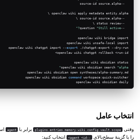
  --source-id source.alpha
openclaw wiki apply metadata entity.alpha \
  --source-id source.alpha \
  --status review \
"Still active?"
  --question 
openclaw wiki bridge import
openclaw wiki unsafe-local import
openclaw wiki chatgpt import --
export
 ./chatgpt-export --dry-run
openclaw wiki chatgpt rollback <run-id>
openclaw wiki obsidian status
openclaw wiki obsidian search 
"alpha"
openclaw wiki obsidian open syntheses/alpha-summary.md
openclaw wiki obsidian 
command
 workspace:quick-switcher
openclaw wiki obsidian daily
انتخاب عامل
وقتی
برابر با
اس
agent
plugins.entries.memory-wiki.config.vault.scope
را با گزینهٔ سطح‌بالای
انتخاب کنید:
--agent <id>