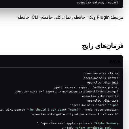
openclaw gateway restart
مرتبط:
Plugin ویکی حافظه
،
نمای کلی حافظه
،
CLI: حافظه
فرمان‌های رایج
BASH
openclaw wiki status
openclaw wiki doctor
openclaw wiki init
openclaw wiki ingest ./notes/alpha.md
openclaw wiki okf import ./knowledge-catalog/okf/bundles/ga4
openclaw wiki compile
openclaw wiki lint
openclaw wiki search 
"alpha"
law wiki search 
"who should I ask about Teams?"
 --mode route-question
openclaw wiki get entity.alpha --from 1 --lines 80
 \
openclaw wiki apply synthesis 
"Alpha Summary"
 \
"Short synthesis body"
  --body 