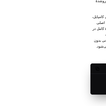
کامپایل،
ٔ اصلی
ٔ کامل در
M در OKF به
جی بدون
ی‌شود.
Copy code