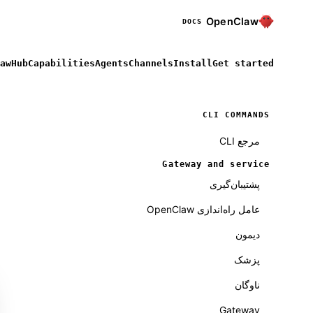
OpenClaw
DOCS
awHub
Capabilities
Agents
Channels
Install
Get started
CLI COMMANDS
مرجع CLI
Gateway and service
پشتیبان‌گیری
عامل راه‌اندازی OpenClaw
دیمون
پزشک
ناوگان
Gateway