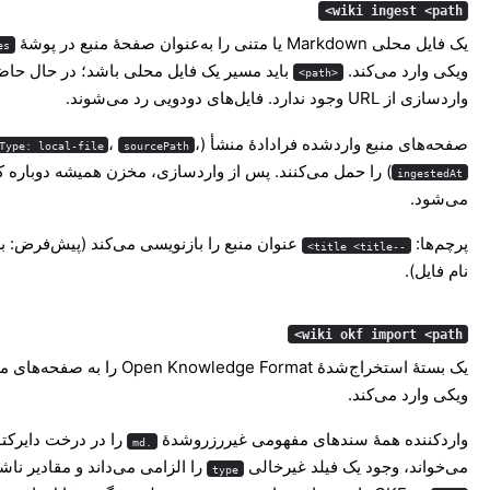
wiki ingest <path>
یک فایل محلی Markdown یا متنی را به‌عنوان صفحهٔ منبع در پوشهٔ
s/
ویکی وارد می‌کند.
باید مسیر یک فایل محلی باشد؛ در حال حاض
<path>
واردسازی از URL وجود ندارد. فایل‌های دودویی رد می‌شوند.
صفحه‌های منبع واردشده فرادادهٔ منشأ (
،
،
Type: local-file
sourcePath
) را حمل می‌کنند. پس از واردسازی، مخزن همیشه دوباره کا
ingestedAt
می‌شود.
پرچم‌ها:
عنوان منبع را بازنویسی می‌کند (پیش‌فرض: بر
--title <title>
نام فایل).
wiki okf import <path>
یک بستهٔ استخراج‌شدهٔ Open Knowledge Format را 
ویکی وارد می‌کند.
واردکننده همهٔ سندهای مفهومی غیررزروشدهٔ
.md
می‌خواند، وجود یک فیلد غیرخالی
را الزامی می‌داند و مقادیر ناشن
type