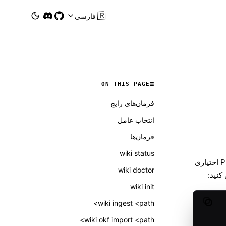
🇮🇷
فارسی
ON THIS PAGE
فرمان‌های رایج
انتخاب عامل
فرمان‌ها
wiki status
را بررسی و نگهداری کنید. این قابلیت توسط Plugin اختیاری
wiki doctor
کنید:
wiki init
wiki ingest <path>
Copy code
wiki okf import <path>