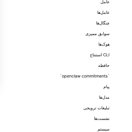
عامل
عامل‌ها
چنگال‌ها
سوابق ممیزی
هوک‌ها
CLI استنتاج
حافظه
`openclaw commitments`
پیام
مدل‌ها
تبلیغات ترویجی
نشست‌ها
سیستم