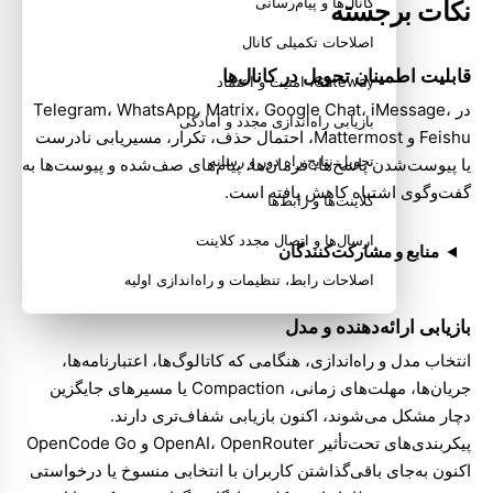
کانال‌ها و پیام‌رسانی
نکات برجسته
اصلاحات تکمیلی کانال
قابلیت اطمینان تحویل در کانال‌ها
Gateway، امنیت و اعتماد
در
،
iMessage
،
Google Chat
،
Matrix
،
WhatsApp
،
Telegram
بازیابی راه‌اندازی مجدد و آمادگی
Feishu
و
Mattermost
، احتمال حذف، تکرار، مسیریابی نادرست
تحویل نتایج راه دور و رسانه
یا پیوست‌شدن پاسخ‌ها، فرمان‌ها، پیام‌های صف‌شده و پیوست‌ها به
گفت‌وگوی اشتباه کاهش یافته است.
کلاینت‌ها و رابط‌ها
ارسال‌ها و اتصال مجدد کلاینت
منابع و مشارکت‌کنندگان
اصلاحات رابط، تنظیمات و راه‌اندازی اولیه
مستندات و ابزارهای مدیریت
بازیابی ارائه‌دهنده و مدل
قابلیت اطمینان راه‌اندازی و فرمان‌ها
انتخاب مدل
و راه‌اندازی، هنگامی که کاتالوگ‌ها، اعتبارنامه‌ها،
جریان‌ها، مهلت‌های زمانی، Compaction یا مسیرهای جایگزین
ابزارها و کارهای زمان‌بندی‌شده
دچار مشکل می‌شوند، اکنون بازیابی شفاف‌تری دارند.
پیکربندی‌های تحت‌تأثیر
OpenRouter
،
OpenAI
و
OpenCode Go
اکنون به‌جای باقی‌گذاشتن کاربران با انتخابی منسوخ یا درخواستی