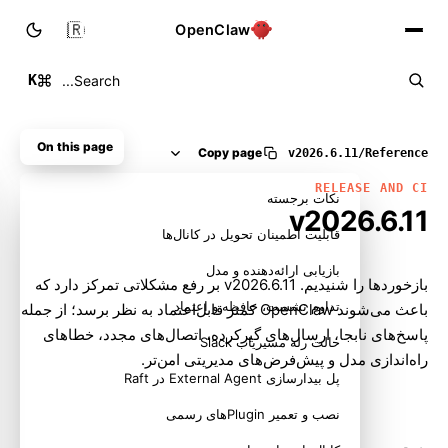
🇮🇷
OpenClaw
K
Search...
On this page
Copy page
v2026.6.11
/
Reference
RELEASE AND CI
نکات برجسته
v2026.6.11
قابلیت اطمینان تحویل در کانال‌ها
بازیابی ارائه‌دهنده و مدل
بازخوردها را شنیدیم. v2026.6.11 بر رفع مشکلاتی تمرکز دارد که
تداوم نشست، حافظه و اعتماد
باعث می‌شوند OpenClaw کمتر قابل‌اعتماد به نظر برسد؛ از جمله
پاسخ‌های نابجا، ارسال‌های گیرکرده، اتصال‌های مجدد، خطاهای
حالت رله مسیریاب Slack
راه‌اندازی مدل و پیش‌فرض‌های مدیریتی امن‌تر.
پل بیدارسازی External Agent در Raft
نصب و تعمیر Pluginهای رسمی