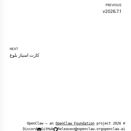
PREVIOUS
v2026.7.1
NEXT
کارت امتیاز بلوغ
OpenClaw Foundation
project
© 2026 OpenClaw — an
Discord
GitHub
Releases
openclaw.org
openclaw.ai