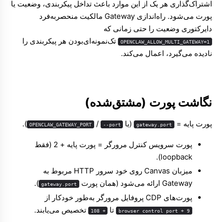
اشتراک‌گذاری هر یک از این موارد باعث تداخل پیکربندی، وضعیت یا
پورت می‌شود. راه‌اندازی Gateway مالکیت منحصربه‌فرد
دایرکتوری وضعیت را حتی زمانی که
تک‌نمونه‌ای‌بودن هر پیکربندی را
OPENCLAW_ALLOW_MULTI_GATEWAY=1
نادیده می‌گیرد، اعمال می‌کند.
نگاشت پورت (مشتق‌شده)
پورت پایه =
(یا
/
).
OPENCLAW_GATEWAY_PORT
--port
gateway.port
پورت سرویس کنترل مرورگر = پورت پایه + 2 (فقط
loopback).
میزبان Canvas روی خود سرور HTTP مربوط به
Gateway ارائه می‌شود (همان پورت
).
gateway.port
پورت‌های CDP پروفایل مرورگر به‌طور خودکار از
تا
تخصیص می‌یابند.
+ 108
browser control port + 9