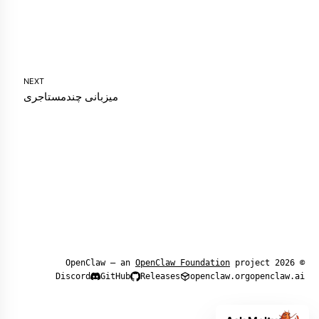
NEXT
میزبانی چندمستاجری
OpenClaw Foundation
project
© 2026 OpenClaw — an
Discord
GitHub
Releases
openclaw.org
openclaw.ai