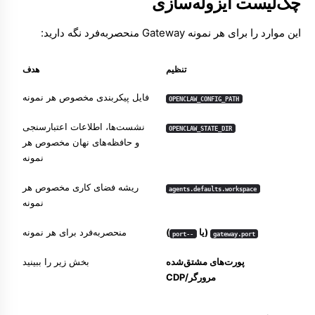
چک‌لیست ایزوله‌سازی
این موارد را برای هر نمونه Gateway منحصربه‌فرد نگه دارید:
تنظیم
هدف
فایل پیکربندی مخصوص هر نمونه
OPENCLAW_CONFIG_PATH
نشست‌ها، اطلاعات اعتبارسنجی
OPENCLAW_STATE_DIR
و حافظه‌های نهان مخصوص هر
نمونه
ریشه فضای کاری مخصوص هر
agents.defaults.workspace
نمونه
(یا
)
منحصربه‌فرد برای هر نمونه
--port
gateway.port
پورت‌های مشتق‌شده
بخش زیر را ببینید
مرورگر/CDP