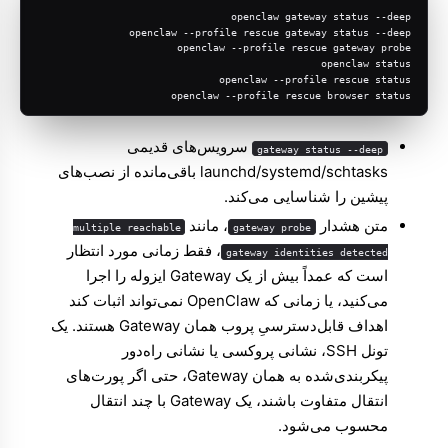
openclaw gateway status --deep
openclaw --profile rescue gateway status --deep
openclaw --profile rescue gateway probe
openclaw status
openclaw --profile rescue status
openclaw --profile rescue browser status
سرویس‌های قدیمی
gateway status --deep
launchd/systemd/schtasks باقی‌مانده از نصب‌های
پیشین را شناسایی می‌کند.
متن هشدار
، مانند
multiple reachable
gateway probe
، فقط زمانی مورد انتظار
gateway identities detected
است که عمداً بیش از یک Gateway ایزوله را اجرا
می‌کنید، یا زمانی که OpenClaw نمی‌تواند اثبات کند
اهداف قابل‌دسترسیِ پروب همان Gateway هستند. یک
تونل SSH، نشانی پروکسی یا نشانی راه‌دور
پیکربندی‌شده به همان Gateway، حتی اگر پورت‌های
انتقال متفاوت باشند، یک Gateway با چند انتقال
محسوب می‌شود.