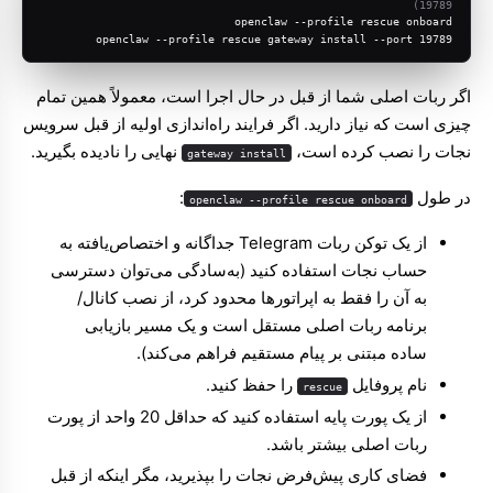
19789)
openclaw --profile rescue onboard
openclaw --profile rescue gateway install --port 19789
اگر ربات اصلی شما از قبل در حال اجرا است، معمولاً همین تمام
چیزی است که نیاز دارید. اگر فرایند راه‌اندازی اولیه از قبل سرویس
نجات را نصب کرده است،
نهایی را نادیده بگیرید.
gateway install
در طول
:
openclaw --profile rescue onboard
از یک توکن ربات Telegram جداگانه و اختصاص‌یافته به
حساب نجات استفاده کنید (به‌سادگی می‌توان دسترسی
به آن را فقط به اپراتورها محدود کرد، از نصب کانال/
برنامه ربات اصلی مستقل است و یک مسیر بازیابی
ساده مبتنی بر پیام مستقیم فراهم می‌کند).
نام پروفایل
را حفظ کنید.
rescue
از یک پورت پایه استفاده کنید که حداقل 20 واحد از پورت
ربات اصلی بیشتر باشد.
فضای کاری پیش‌فرض نجات را بپذیرید، مگر اینکه از قبل