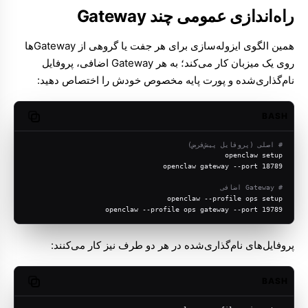
راه‌اندازی عمومی چند Gateway
همین الگوی ایزوله‌سازی برای هر جفت یا گروهی از Gatewayها
روی یک میزبان کار می‌کند؛ به هر Gateway اضافی، پروفایل
نام‌گذاری‌شده و پورت پایه مخصوص خودش را اختصاص دهید:
BASH
opy code
# اصلی (پروفایل پیش‌فرض)
openclaw setup
openclaw gateway --port 18789
# Gateway اضافی
openclaw --profile ops setup
openclaw --profile ops gateway --port 19789
پروفایل‌های نام‌گذاری‌شده در هر دو طرف نیز کار می‌کنند:
BASH
opy code