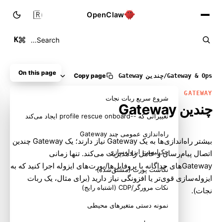
🇮🇷
OpenClaw
K
Search...
On this page
Copy page
Gateway & Ops
/
چندین Gateway
GATEWAY
شروع سریع ربات نجات
چندین Gateway
تغییراتی که --profile rescue onboard ایجاد می‌کند
راه‌اندازی عمومی چند Gateway
بیشتر راه‌اندازی‌ها به یک Gateway نیاز دارند؛ یک Gateway چندین
چک‌لیست ایزوله‌سازی
اتصال پیام‌رسان و عامل را مدیریت می‌کند. تنها زمانی
Gatewayهای جداگانه با پروفایل‌ها/پورت‌های ایزوله اجرا کنید که به
نگاشت پورت (مشتق‌شده)
ایزوله‌سازی قوی‌تر یا افزونگی نیاز دارید (برای مثال، یک ربات
نکات مرورگر/CDP (اشتباه رایج)
نجات).
نمونه دستی متغیرهای محیطی