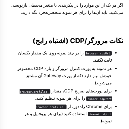
اگر هر یک از این موارد را در پیکربندی یا متغیر محیطی بازنویسی
می‌کنید، باید آن‌ها را برای هر نمونه منحصربه‌فرد نگه دارید.
نکات مرورگر/CDP (اشتباه رایج)
را در چند نمونه روی یک مقدار یکسان
browser.cdpUrl
ثابت نکنید
.
هر نمونه به پورت کنترل مرورگر و بازه CDP مخصوص
خودش نیاز دارد (که از پورت Gateway آن مشتق
می‌شوند).
برای پورت‌های صریح CDP، مقدار
browser.profiles.
را برای هر نمونه تنظیم کنید.
<name>.cdpPort
برای Chrome راه‌دور، از
browser.profiles.
استفاده کنید (برای هر پروفایل و هر
<name>.cdpUrl
نمونه).