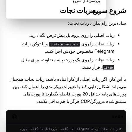
بررسی‌های سریع
شروع سریع ربات نجات
مرتبط
ساده‌ترین راه‌اندازی ربات نجات:
ربات اصلی را روی پروفایل پیش‌فرض نگه دارید.
ربات نجات را روی
و با توکن ربات
--profile rescue
Telegram مخصوص خودش اجرا کنید.
ربات نجات را روی یک پورت پایه متفاوت، برای مثال
، قرار دهید.
19789
با این کار، اگر ربات اصلی از کار افتاده باشد، ربات نجات همچنان
می‌تواند اشکال‌زدایی کند یا تغییرات پیکربندی را اعمال کند. بین
پورت‌های پایه حداقل 20 پورت فاصله بگذارید تا پورت‌های
مشتق‌شده مرورگر/CDP هرگز با هم تداخل نکنند.
BASH
opy code
# ربات نجات (ربات Telegram جداگانه، پروفایل جداگانه، پورت 