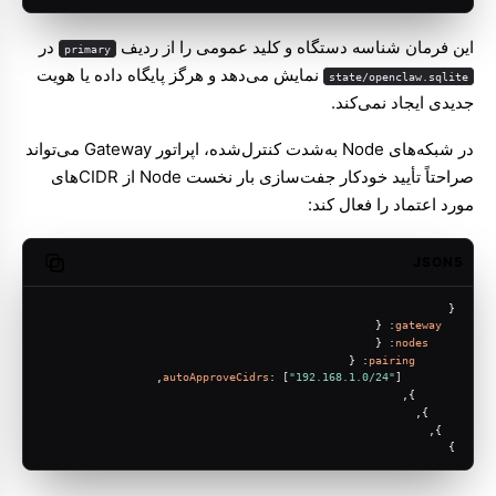
این فرمان شناسه دستگاه و کلید عمومی را از ردیف
در
primary
نمایش می‌دهد و هرگز پایگاه داده یا هویت
state/openclaw.sqlite
جدیدی ایجاد نمی‌کند.
در شبکه‌های Node به‌شدت کنترل‌شده، اپراتور Gateway می‌تواند
صراحتاً تأیید خودکار جفت‌سازی بار نخست Node از CIDRهای
مورد اعتماد را فعال کند:
JSON5
opy code
{
: {
gateway
: {
nodes
: {
pairing
autoApproveCidrs
: [
"192.168.1.0/24"
],
      },
    },
  },
}