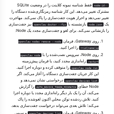
فقط شناسه نمونه کلاینت را در وضعیت SQLite
--node-id
مشترک تغییر می‌دهد. این کار شناسه رمزنگاری‌شده دستگاه را
تغییر نمی‌دهد و احراز هویت جفت‌سازی را پاک نمی‌کند. مهاجرت
یک
بازنشسته با
نیز جفت‌سازی
openclaw doctor --fix
node.json
را بازنشانی نمی‌کند. برای لغو و جفت‌سازی مجدد یک Node:
روی Gateway، فرمان
openclaw nodes remove --node
را اجرا کنید.
<id|name|ip>
روی Node، سرویس نصب‌شده را با
openclaw node
راه‌اندازی مجدد کنید، یا فرمان پیش‌زمینه
restart
را متوقف کرده و دوباره اجرا کنید.
openclaw node run
این کار جریان جفت‌سازی دستگاه را آغاز می‌کند. اگر
درخواستی نشان نمی‌دهد و
openclaw devices list
Node خطای
را گزارش
AUTH_DEVICE_TOKEN_MISMATCH
می‌کند، آن را یک بار دیگر راه‌اندازی مجدد یا دوباره اجرا
کنید. تلاش ردشده توکن محلیِ اکنون لغوشده را پاک
می‌کند؛ تلاش بعدی می‌تواند درخواست جفت‌سازی بدهد.
روی Gateway، فرمان
و سپس
openclaw devices list