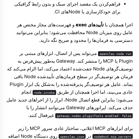
فراهم‌کردن یک مقصد اجرای سبک و بدون رابط گرافیکی
برای خودکارسازی یا Nodeهای CI.
اجرا همچنان با
تأییدهای exec
و فهرست‌های مجاز مختص هر
عامل روی میزبان Node محافظت می‌شود؛ بنابراین می‌توانید
دسترسی به فرمان‌ها را محدود و صریح نگه دارید.
می‌تواند پس از اتصال، ابزارهای مبتنی بر
openclaw node run
Plugin یا MCP را منتشر کند. Gateway به‌طور پیش‌فرض به
توصیف‌گرهای Node جفت‌شده اعتماد می‌کند، اما الزام می‌کند که
فرمان هر توصیف‌گر در سطح فرمان‌های تأییدشده Node باقی
بماند. عامل هر توصیف‌گر پذیرفته‌شده را به‌شکل یک ابزار Plugin
عادی می‌بیند، اما اجرا همچنان از طریق
انجام
node.invoke
می‌شود؛ بنابراین قطع اتصال Node، ابزار را از اجراهای جدید عامل
حذف می‌کند. اپراتورهای Gateway می‌توانند انتشار را با
غیرفعال کنند.
gateway.nodes.pluginTools.enabled: false
برای ابزارهای MCP اعلانی، ساختار عادی سرور MCP را زیر
در
روی دستگاه Node اضافه
openclaw.json
nodeHost.mcp.servers