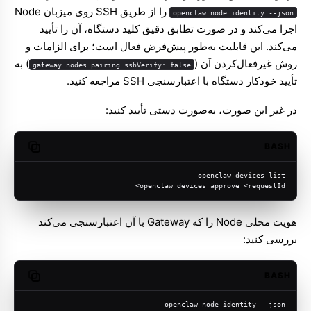
را از طریق SSH روی میزبان Node
openclaw node identity --json
اجرا می‌کند و در صورت تطابق دقیق کلید دستگاه، آن را تأیید
می‌کند. این قابلیت به‌طور پیش‌فرض فعال است؛ برای الزامات و
روش غیرفعال‌کردن آن (
) به
gateway.nodes.pairing.sshVerify: false
تأیید خودکار دستگاه با اعتبارسنجی SSH
مراجعه کنید.
در غیر این صورت، به‌صورت دستی تأیید کنید:
BASH
opy code
openclaw devices list
openclaw devices approve <requestId>
هویت محلی Node را که Gateway با آن اعتبارسنجی می‌کند
بررسی کنید:
BASH
opy code
openclaw node identity --json