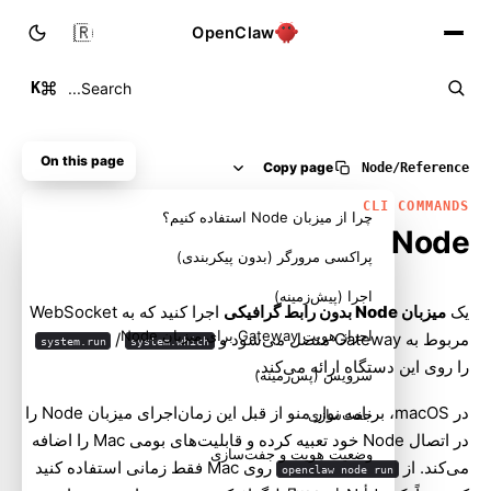
🇮🇷
OpenClaw
K
Search...
On this page
Copy page
Node
/
Reference
CLI COMMANDS
چرا از میزبان Node استفاده کنیم؟
Node
پراکسی مرورگر (بدون پیکربندی)
اجرا (پیش‌زمینه)
یک
میزبان Node بدون رابط گرافیکی
اجرا کنید که به WebSocket
احراز هویت Gateway برای میزبان Node
مربوط به Gateway متصل می‌شود و
/
system.run
system.which
را روی این دستگاه ارائه می‌کند.
سرویس (پس‌زمینه)
در macOS، برنامه نوار منو از قبل این زمان‌اجرای میزبان Node را
جفت‌سازی
در اتصال Node خود تعبیه کرده و قابلیت‌های بومی Mac را اضافه
وضعیت هویت و جفت‌سازی
می‌کند. از
روی Mac فقط زمانی استفاده کنید
openclaw node run