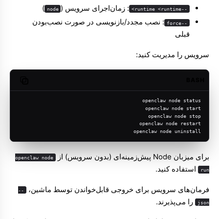
: زمان‌اجرای سرویس (
)
node
--runtime <runtime>
: نصب مجدد/بازنویسی در صورت نصب‌بودن
--force
قبلی
سرویس را مدیریت کنید:
BASH
opy code
openclaw node status
openclaw node start
openclaw node stop
openclaw node restart
openclaw node uninstall
برای میزبان Node پیش‌زمینه‌ای (بدون سرویس) از
openclaw node
استفاده کنید.
run
فرمان‌های سرویس برای خروجی قابل‌خواندن توسط ماشین،
--
را می‌پذیرند.
json