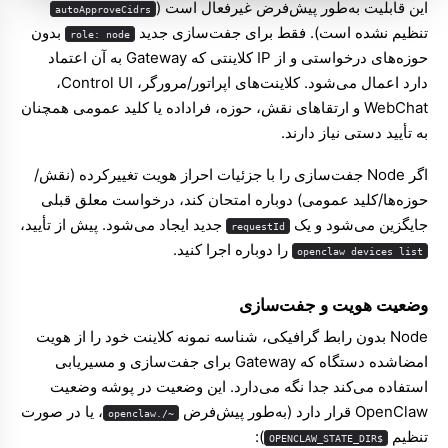
این قابلیت به‌طور پیش‌فرض غیرفعال است (
autoApproveCidrs
تنظیم نشده است). فقط برای جفت‌سازی جدید
بدون
role: node
حوزه‌های درخواستی و از IP کلاینتی که Gateway به آن اعتماد
دارد اعمال می‌شود. کلاینت‌های اپراتور/مرورگر، Control UI،
‏WebChat و ارتقاهای نقش، حوزه، فراداده یا کلید عمومی همچنان
به تأیید دستی نیاز دارند.
اگر Node جفت‌سازی را با جزئیات احراز هویت تغییرکرده (نقش/
حوزه‌ها/کلید عمومی) دوباره امتحان کند، درخواست معلق قبلی
جایگزین می‌شود و یک
جدید ایجاد می‌شود. پیش از تأیید،
requestId
را دوباره اجرا کنید.
openclaw devices list
وضعیت هویت و جفت‌سازی
Node بدون رابط گرافیکی، شناسه نمونه کلاینت خود را از هویت
امضاشده دستگاه که Gateway برای جفت‌سازی و مسیریابی
استفاده می‌کند جدا نگه می‌دارد. این وضعیت در پوشه وضعیت
OpenClaw قرار دارد (به‌طور پیش‌فرض
، یا در صورت
~/.openclaw
تنظیم
):
$OPENCLAW_STATE_DIR