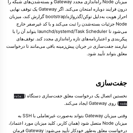
میزبان Node راه‌اندازی مجدد Gateway و بسته‌شدن‌های شبکه را
درون فرایند دوباره امتحان می‌کند. اگر Gateway یک توقف نهایی
احراز هویت به‌دلیل توکن/گذرواژه/bootstrap گزارش کند، میزبان
Node جزئیات بسته‌شدن را ثبت می‌کند و با کد غیرصفر خارج
می‌شود تا launchd/systemd/Task Scheduler بتواند آن را با
پیکربندی و اعتبارنامه‌های تازه راه‌اندازی مجدد کند. توقف‌های
نیازمند جفت‌سازی در جریان پیش‌زمینه باقی می‌مانند تا درخواست
معلق بتواند تأیید شود.
جفت‌سازی
نخستین اتصال یک درخواست معلق جفت‌سازی دستگاه (
role:
) روی Gateway ایجاد می‌کند.
node
وقتی میزبان Gateway بتواند به‌صورت غیرتعاملی با SSH به
میزبان Node متصل شود (همان کاربر، کلید میزبان مورد اعتماد)،
درخواست معلق به‌طور خودکار تأیید می‌شود: Gateway فرمان