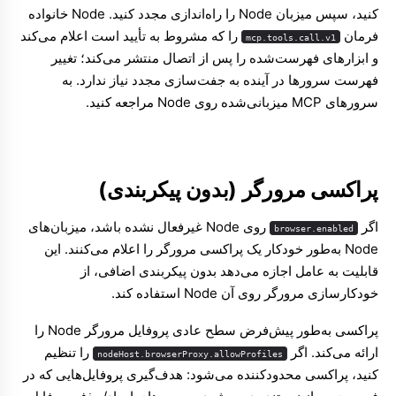
کنید، سپس میزبان Node را راه‌اندازی مجدد کنید. Node خانواده
فرمان
را که مشروط به تأیید است اعلام می‌کند
mcp.tools.call.v1
و ابزارهای فهرست‌شده را پس از اتصال منتشر می‌کند؛ تغییر
فهرست سرورها در آینده به جفت‌سازی مجدد نیاز ندارد. به
سرورهای MCP میزبانی‌شده روی Node
مراجعه کنید.
پراکسی مرورگر (بدون پیکربندی)
اگر
روی Node غیرفعال نشده باشد، میزبان‌های
browser.enabled
Node به‌طور خودکار یک پراکسی مرورگر را اعلام می‌کنند. این
قابلیت به عامل اجازه می‌دهد بدون پیکربندی اضافی، از
خودکارسازی مرورگر روی آن Node استفاده کند.
پراکسی به‌طور پیش‌فرض سطح عادی پروفایل مرورگر Node را
ارائه می‌کند. اگر
را تنظیم
nodeHost.browserProxy.allowProfiles
کنید، پراکسی محدودکننده می‌شود: هدف‌گیری پروفایل‌هایی که در