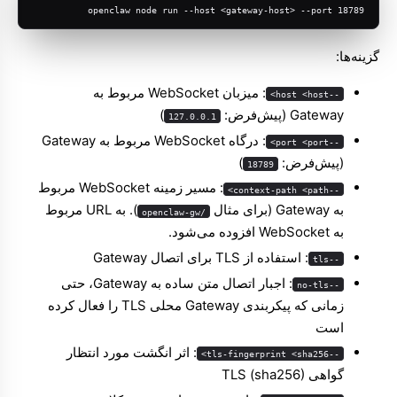
openclaw node run --host <gateway-host> --port 18789
گزینه‌ها:
: میزبان WebSocket مربوط به
--host <host>
Gateway (پیش‌فرض:
)
127.0.0.1
: درگاه WebSocket مربوط به Gateway
--port <port>
(پیش‌فرض:
)
18789
: مسیر زمینه WebSocket مربوط
--context-path <path>
به Gateway (برای مثال
). به URL مربوط
/openclaw-gw
به WebSocket افزوده می‌شود.
: استفاده از TLS برای اتصال Gateway
--tls
: اجبار اتصال متن ساده به Gateway، حتی
--no-tls
زمانی که پیکربندی Gateway محلی TLS را فعال کرده
است
: اثر انگشت مورد انتظار
--tls-fingerprint <sha256>
گواهی TLS (sha256)