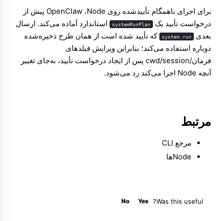
برای اجرای ناهمگام تأییدشده روی Node، ‏OpenClaw پیش از
درخواست تأیید یک
استاندارد آماده می‌کند. ارسال
systemRunPlan
بعدی
که تأیید شده است از همان طرح ذخیره‌شده
system.run
دوباره استفاده می‌کند؛ بنابراین ویرایش فیلدهای
فرمان/cwd/session پس از ایجاد درخواست تأیید، به‌جای تغییر
آنچه Node اجرا می‌کند رد می‌شود.
مرتبط
مرجع CLI
Nodeها
No
Yes
Was this useful?
Molty