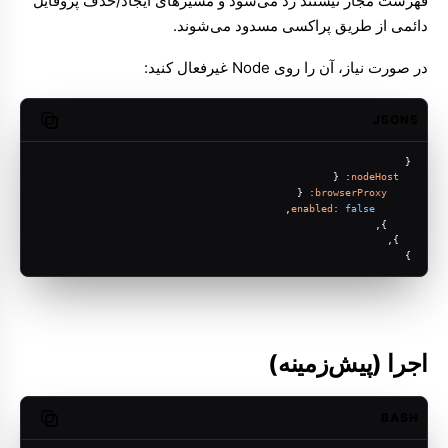
فهرست مجاز نیستند رد می‌شود و مسیرهای ایجاد/حذف پروفایل
دائمی از طریق پراکسی مسدود می‌شوند.
در صورت نیاز، آن را روی Node غیرفعال کنید:
JSON5
opy code
{
: {
nodeHost
: {
browserProxy
,
enabled
: 
false
    },
  },
}
اجرا (پیش‌زمینه)
BASH
opy code