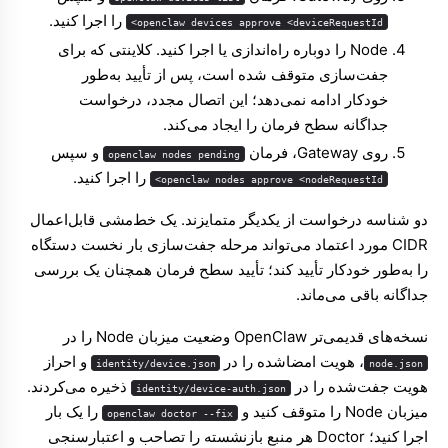
را اجرا کنید.
openclaw devices approve <deviceRequestId>
Node را دوباره راه‌اندازی یا اجرا کنید. کلاینتی که برای
جفت‌سازی متوقف شده است، پس از تأیید به‌طور
خودکار ادامه نمی‌دهد؛ این اتصال مجدد، درخواست
جداگانه سطح فرمان را ایجاد می‌کند.
روی Gateway، فرمان
و سپس
openclaw nodes pending
را اجرا کنید.
openclaw nodes approve <nodeRequestId>
دو شناسه درخواست از یکدیگر متمایزند. یک خط‌مشی قابل‌اعمال
CIDR مورد اعتماد می‌تواند مرحله جفت‌سازی بار نخست دستگاه
را به‌طور خودکار تأیید کند؛ تأیید سطح فرمان همچنان یک بررسی
جداگانه باقی می‌ماند.
نسخه‌های قدیمی‌تر OpenClaw وضعیت میزبان Node را در
، هویت امضاشده را در
و احراز
identity/device.json
node.json
هویت جفت‌شده را در
ذخیره می‌کردند.
identity/device-auth.json
میزبان Node را متوقف کنید و
را یک بار
openclaw doctor --fix
اجرا کنید؛ Doctor هر منبع بازنشسته را تصاحب و اعتبارسنجی