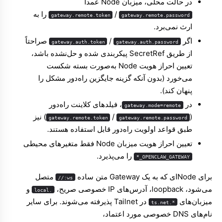
در حالت محلی، میزبان Node عمداً
/
را به
gateway.remote.token
gateway.remote.password
ارث نمی‌برد.
اگر
/
صراحتاً
gateway.auth.token
gateway.auth.password
از طریق SecretRef پیکربندی شده و حل‌نشده باشد،
تعیین احراز هویت Node به‌صورت بسته شکست
می‌خورد (بدون آنکه گزینه جایگزین راه‌دور مشکل را
پنهان کند).
در
، فیلدهای کلاینت راه‌دور
gateway.mode=remote
(
/
) نیز
gateway.remote.token
gateway.remote.password
طبق قواعد اولویت راه‌دور قابل استفاده هستند.
تعیین احراز هویت میزبان Node فقط متغیرهای محیطی
را می‌پذیرد.
OPENCLAW_GATEWAY_*
برای Nodeای که به یک Gateway متن ساده
متصل
ws://
می‌شود، loopback، آدرس‌های IP خصوصی صریح،
و
.local
میزبان‌های
در Tailnet پذیرفته می‌شوند. برای سایر
*.ts.net
نام‌های DNS خصوصی مورد اعتماد،