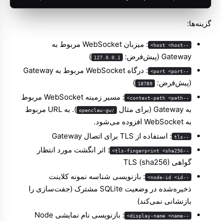
گزینه‌ها:
: میزبان WebSocket مربوط به
--host <host>
Gateway (پیش‌فرض:
)
127.0.0.1
: درگاه WebSocket مربوط به Gateway
--port <port>
(پیش‌فرض:
)
18789
: مسیر زمینه WebSocket مربوط
--context-path <path>
به Gateway (برای مثال
). به URL مربوط
/openclaw-gw
به WebSocket افزوده می‌شود.
: استفاده از TLS برای اتصال Gateway
--tls
: اثر انگشت مورد انتظار
--tls-fingerprint <sha256>
گواهی TLS (sha256)
: بازنویسی شناسه نمونه کلاینت
--node-id <id>
ذخیره‌شده در وضعیت SQLite مشترک (جفت‌سازی را
بازنشانی نمی‌کند)
: بازنویسی نام نمایشی Node
--display-name <name>