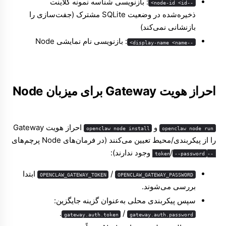
: بازنویسی شناسه نمونه کلاینت
--node-id <id>
ذخیره‌شده در وضعیت SQLite مشترک (جفت‌سازی را
بازنشانی نمی‌کند)
: بازنویسی نام نمایشی Node
--display-name <name>
احراز هویت Gateway برای میزبان Node
و
احراز هویت Gateway
openclaw node install
openclaw node run
را از پیکربندی/محیط تعیین می‌کنند (در فرمان‌های Node پرچم‌های
/
وجود ندارند):
--password
--token
/
ابتدا
OPENCLAW_GATEWAY_TOKEN
OPENCLAW_GATEWAY_PASSWORD
بررسی می‌شوند.
سپس پیکربندی محلی به‌عنوان گزینه جایگزین:
.
/
gateway.auth.token
gateway.auth.password