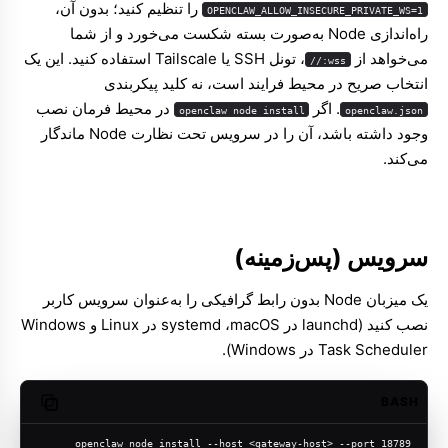
را تنظیم کنید؛ بدون آن،
OPENCLAW_ALLOW_INSECURE_PRIVATE_WS=1
راه‌اندازی Node به‌صورت بسته شکست می‌خورد و از شما
می‌خواهد از
، تونل SSH یا Tailscale استفاده کنید. این یک
wss://
انتخاب صریح در محیط فرایند است، نه کلید پیکربندی
. اگر
در محیط فرمان نصب
openclaw node install
openclaw.json
وجود داشته باشد، آن را در سرویس تحت نظارت Node ماندگار
می‌کند.
سرویس (پس‌زمینه)
یک میزبان Node بدون رابط گرافیکی را به‌عنوان سرویس کاربر
نصب کنید (launchd در macOS، ‏systemd در Linux و Windows
Task Scheduler در Windows).
BASH
opy code
openclaw node install --host <gateway-host> --port 18789