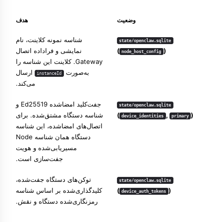
وضعیت
هدف
شناسه نمونه کلاینت، نام
state/openclaw.sqlite
)
(
نمایشی و فراداده اتصال
node_host_config
Gateway. کلاینت این شناسه را
به‌صورت
ارسال
instanceId
می‌کند.
جفت‌کلید امضاشده Ed25519 و
state/openclaw.sqlite
)
,
(
شناسه دستگاه مشتق‌شده. برای
device_identities
primary
اتصال‌های امضاشده، این شناسه
دستگاه همان شناسه Node
مسیریابی‌شده و هویت
جفت‌سازی است.
توکن‌های دستگاه جفت‌شده،
state/openclaw.sqlite
)
(
کلیدگذاری‌شده بر اساس شناسه
device_auth_tokens
رمزنگاری‌شده دستگاه و نقش.