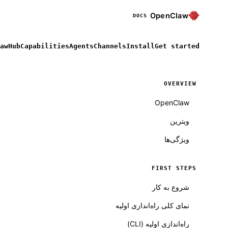
OpenClaw
DOCS
awHub
Capabilities
Agents
Channels
Install
Get started
OVERVIEW
OpenClaw
ویترین
ویژگی‌ها
FIRST STEPS
Molty
شروع به کار
نمای کلی راه‌اندازی اولیه
راه‌اندازی اولیه (CLI)