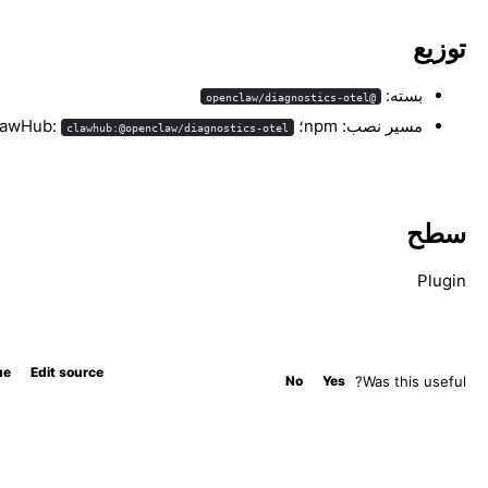
توزیع
بسته:
@openclaw/diagnostics-otel
مسیر نصب: npm؛ ClawHub:
clawhub:@openclaw/diagnostics-otel
سطح
Plugin
ue
Edit source
No
Yes
Was this useful?