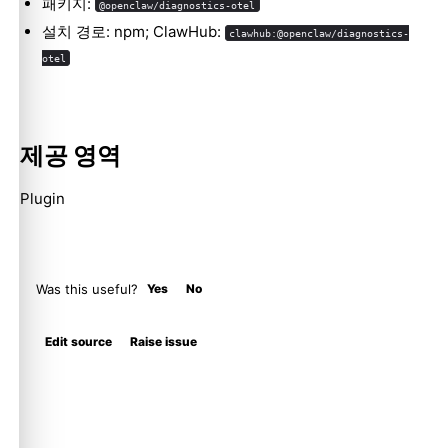
패키지:
@openclaw/diagnostics-otel
설치 경로: npm; ClawHub:
clawhub:@openclaw/diagnostics-
otel
제공 영역
Plugin
Was this useful?
Yes
No
Edit source
Raise issue