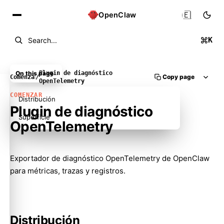
🇪🇸
OpenClaw
K
Search...
On this page
Plugin de diagnóstico
Copy page
Comenzar
/
OpenTelemetry
COMENZAR
Distribución
Plugin de diagnóstico
Superficie
OpenTelemetry
Exportador de diagnóstico OpenTelemetry de OpenClaw
para métricas, trazas y registros.
Distribución