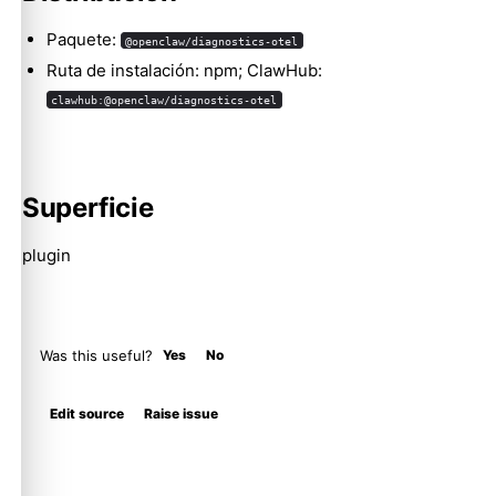
Molty
Paquete:
@openclaw/diagnostics-otel
Ruta de instalación: npm; ClawHub:
clawhub:@openclaw/diagnostics-otel
Superficie
plugin
Was this useful?
Yes
No
Edit source
Raise issue