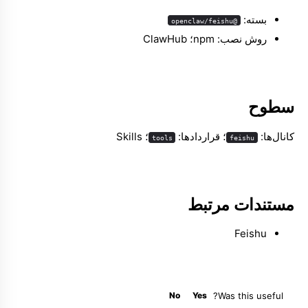
بسته:
@openclaw/feishu
روش نصب: npm؛ ClawHub
Molty
سطوح
کانال‌ها:
؛ قراردادها:
؛ Skills
tools
feishu
مستندات مرتبط
Feishu
No
Yes
Was this useful?