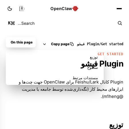
🇮🇷
OpenClaw
K
Search...
On this page
Copy page
Get started
/
Plugin فیشو
GET STARTED
توزیع
Plugin فیشو
سطوح
مستندات مرتبط
Plugin کانال Feishu/Lark برای OpenClaw جهت چت‌ها و
ابزارهای محیط کار (نگه‌داری‌شده توسط جامعه با مدیریت
@m1heng).
توزیع