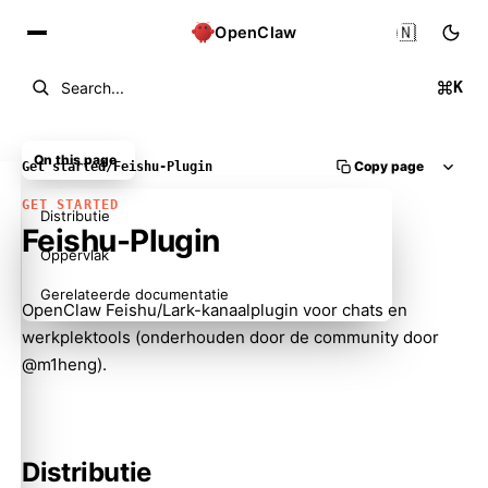
🇳🇱
OpenClaw
K
Search...
On this page
Copy page
Get started
/
Feishu-Plugin
GET STARTED
Distributie
Feishu-Plugin
Oppervlak
Gerelateerde documentatie
OpenClaw Feishu/Lark-kanaalplugin voor chats en
werkplektools (onderhouden door de community door
@m1heng).
Distributie