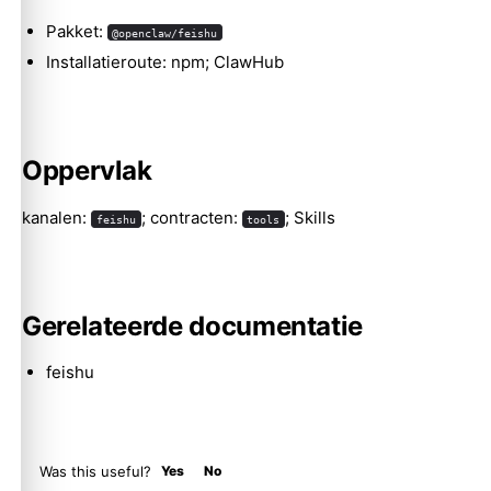
Pakket:
@openclaw/feishu
Installatieroute: npm; ClawHub
Molty
Oppervlak
kanalen:
; contracten:
; Skills
feishu
tools
Gerelateerde documentatie
feishu
Was this useful?
Yes
No