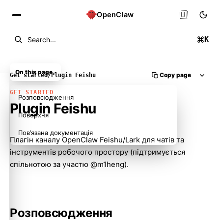
🇺🇦
OpenClaw
K
Search...
On this page
Copy page
Get started
/
Plugin Feishu
GET STARTED
Розповсюдження
Plugin Feishu
Поверхня
Пов’язана документація
Плагін каналу OpenClaw Feishu/Lark для чатів та
інструментів робочого простору (підтримується
спільнотою за участю @m1heng).
Розповсюдження