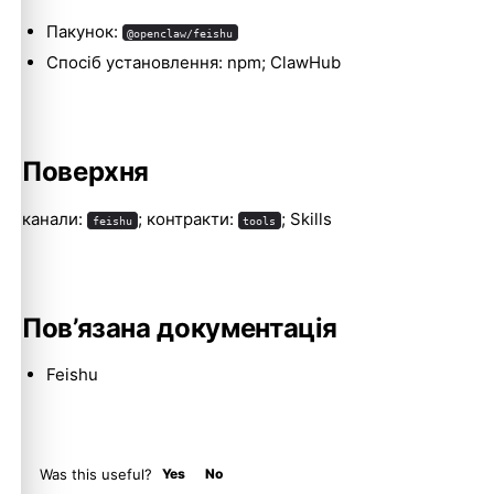
Пакунок:
@openclaw/feishu
Спосіб установлення: npm; ClawHub
Molty
Поверхня
канали:
; контракти:
; Skills
feishu
tools
Пов’язана документація
Feishu
Was this useful?
Yes
No