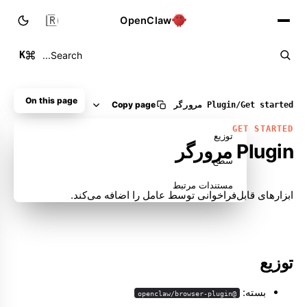
🇮🇷
OpenClaw
K
Search...
On this page
Copy page
Get started
/
Plugin مرورگر
GET STARTED
توزیع
Plugin مرورگر
سطح
مستندات مرتبط
ابزارهای قابل‌فراخوانی توسط عامل را اضافه می‌کند.
توزیع
بسته:
@openclaw/browser-plugin