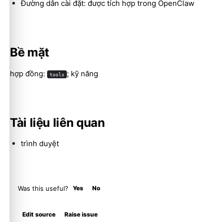
Đường dẫn cài đặt: được tích hợp trong OpenClaw
Molty
Bề mặt
hợp đồng:
; kỹ năng
tools
Tài liệu liên quan
trình duyệt
Was this useful?
Yes
No
Edit source
Raise issue