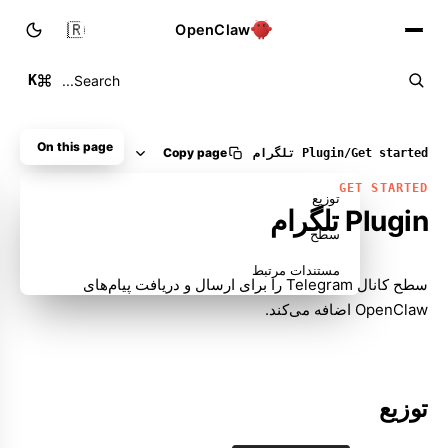
🇮🇷
OpenClaw
K
Search...
On this page
Copy page
Get started
/
Plugin تلگرام
GET STARTED
توزیع
Plugin تلگرام
سطح
مستندات مرتبط
سطح کانال Telegram را برای ارسال و دریافت پیام‌های
OpenClaw اضافه می‌کند.
توزیع