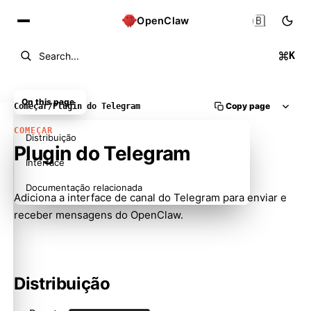
🇧🇷
OpenClaw
K
Search...
On this page
Copy page
Começar
/
Plugin do Telegram
COMEÇAR
Distribuição
Plugin do Telegram
Interface
Documentação relacionada
Adiciona a interface de canal do Telegram para enviar e
receber mensagens do OpenClaw.
Distribuição