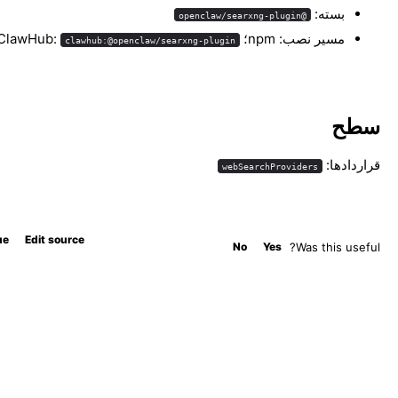
بسته:
@openclaw/searxng-plugin
مسیر نصب: npm؛ ClawHub:
clawhub:@openclaw/searxng-plugin
سطح
قراردادها:
webSearchProviders
ue
Edit source
No
Yes
Was this useful?