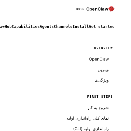
OpenClaw
DOCS
awHub
Capabilities
Agents
Channels
Install
Get started
OVERVIEW
OpenClaw
ویترین
ویژگی‌ها
FIRST STEPS
Molty
شروع به کار
نمای کلی راه‌اندازی اولیه
راه‌اندازی اولیه (CLI)