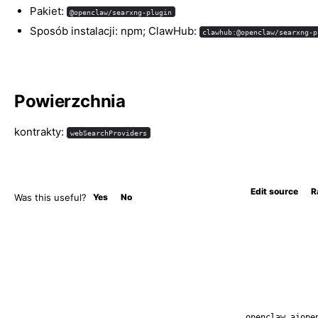
Pakiet:
@openclaw/searxng-plugin
Sposób instalacji: npm; ClawHub:
clawhub:@openclaw/searxng-p
Powierzchnia
kontrakty:
webSearchProviders
Edit source
R
Was this useful?
Yes
No
openclaw.ai
ope