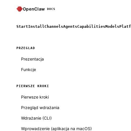
OpenClaw
DOCS
Start
Install
Channels
Agents
Capabilities
Models
Platf
PRZEGLAD
Prezentacja
Funkcje
PIERWSZE KROKI
Pierwsze kroki
Przegląd wdrażania
Wdrażanie (CLI)
Wprowadzenie (aplikacja na macOS)