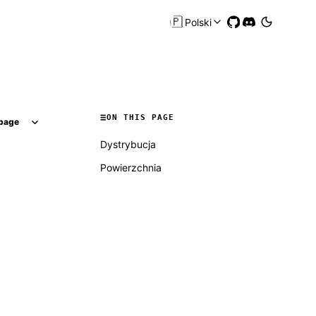
🇵🇱
Polski
ON THIS PAGE
page
Dystrybucja
Powierzchnia
Molty