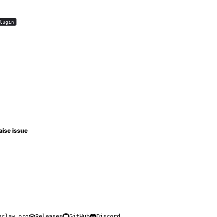
lugin
aise issue
nclaw.org
Releases
GitHub
Discord