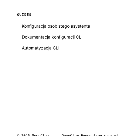
GUIDES
Konfiguracja osobistego asystenta
Dokumentacja konfiguracji CLI
Automatyzacja CLI
© 2026 OpenClaw — an
OpenClaw Foundation
project