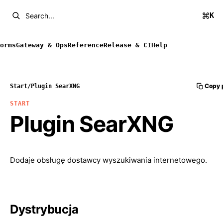
K
Search...
orms
Gateway & Ops
Reference
Release & CI
Help
Copy 
Start
/
Plugin SearXNG
START
Plugin SearXNG
Dodaje obsługę dostawcy wyszukiwania internetowego.
Dystrybucja