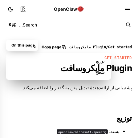
🇮🇷
OpenClaw
K
Search...
On this page
Copy page
Get started
/
Plugin مایکروسافت
GET STARTED
توزیع
Plugin مایکروسافت
سطح
پشتیبانی از ارائه‌دهندهٔ تبدیل متن به گفتار را اضافه می‌کند.
Molty
توزیع
بسته:
@openclaw/microsoft-speech