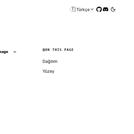
🇹🇷
Türkçe
ON THIS PAGE
page
Dağıtım
Yüzey
Molty