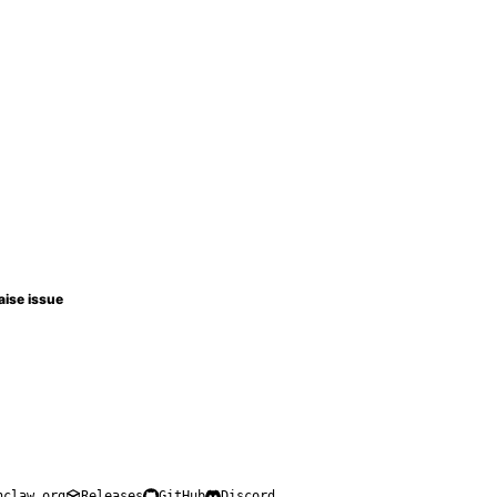
aise issue
nclaw.org
Releases
GitHub
Discord