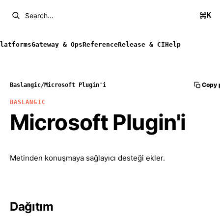
K
Search...
latforms
Gateway & Ops
Reference
Release & CI
Help
Copy 
Baslangic
/
Microsoft Plugin'i
BASLANGIC
Microsoft Plugin'i
Metinden konuşmaya sağlayıcı desteği ekler.
Dağıtım