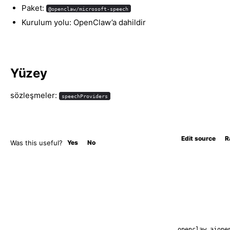
Paket:
@openclaw/microsoft-speech
Kurulum yolu: OpenClaw’a dahildir
Yüzey
sözleşmeler:
speechProviders
Edit source
R
Was this useful?
Yes
No
openclaw.ai
ope