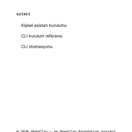
GUIDES
Kişisel asistan kurulumu
CLI kurulum referansı
CLI otomasyonu
© 2026 OpenClaw — an
OpenClaw Foundation
project