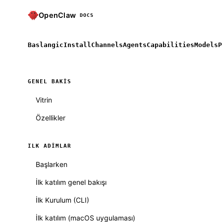
OpenClaw
DOCS
Baslangic
Install
Channels
Agents
Capabilities
Models
P
GENEL BAKIS
Vitrin
Özellikler
ILK ADIMLAR
Başlarken
İlk katılım genel bakışı
İlk Kurulum (CLI)
İlk katılım (macOS uygulaması)