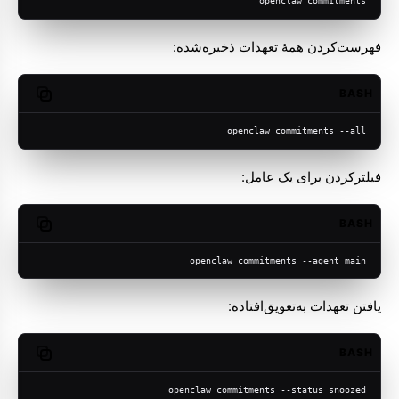
openclaw commitments
فهرست‌کردن همهٔ تعهدات ذخیره‌شده:
BASH
opy code
openclaw commitments --all
فیلترکردن برای یک عامل:
BASH
opy code
openclaw commitments --agent main
یافتن تعهدات به‌تعویق‌افتاده:
BASH
opy code
openclaw commitments --status snoozed