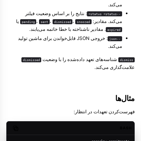
می‌کند.
: نتایج را بر اساس وضعیت فیلتر
--status <status>
می‌کند. مقادیر:
،
،
،
یا
pending
sent
dismissed
snoozed
. مقادیر ناشناخته با خطا خاتمه می‌یابند.
expired
: خروجی JSON قابل‌خواندن برای ماشین تولید
--json
می‌کند.
شناسه‌های تعهد داده‌شده را با وضعیت
dismissed
dismiss
علامت‌گذاری می‌کند.
مثال‌ها
فهرست‌کردن تعهدات در انتظار:
BASH
opy code