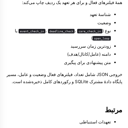
همهٔ فیلترهای فعال و برای هر تعهد یک ردیف چاپ می‌کند:
شناسهٔ تعهد
وضعیت
نوع (
،
،
یا
event_check_in
deadline_check
care_check_in
)
open_loop
زودترین زمان سررسید
دامنه (عامل/کانال/هدف)
متن پیشنهادی برای پیگیری
خروجی JSON شامل تعداد، فیلترهای فعال وضعیت و عامل، مسیر
پایگاه دادهٔ مشترک SQLite و رکوردهای کامل ذخیره‌شده است.
مرتبط
تعهدات استنباطی