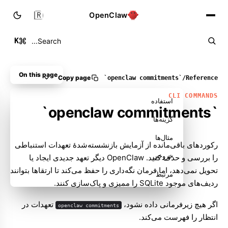
🇮🇷
OpenClaw
K
Search...
On this page
Copy page
`openclaw commitments`
/
Reference
CLI COMMANDS
استفاده
`openclaw commitments`
گزینه‌ها
مثال‌ها
رکوردهای باقی‌مانده از آزمایش بازنشسته‌شدهٔ تعهدات استنباطی
خروجی
را بررسی و حذف کنید. OpenClaw دیگر تعهد جدیدی ایجاد یا
تحویل نمی‌دهد، اما فرمان نگه‌داری را حفظ می‌کند تا ارتقاها بتوانند
مرتبط
ردیف‌های موجود SQLite را ممیزی و پاک‌سازی کنند.
اگر هیچ زیرفرمانی داده نشود،
تعهدات در
openclaw commitments
انتظار را فهرست می‌کند.