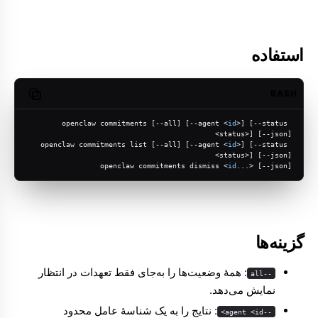
استفاده
BASH
opy code
openclaw commitments [--all] [--agent <
id
>] [--status 
<status>] [--json]
openclaw commitments list [--all] [--agent <
id
>] [--status 
<status>] [--json]
openclaw commitments dismiss <
id
...> [--json]
گزینه‌ها
: همهٔ وضعیت‌ها را به‌جای فقط تعهدات در انتظار
--all
نمایش می‌دهد.
: نتایج را به یک شناسهٔ عامل محدود
--agent <id>