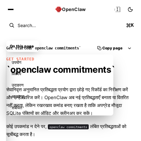
🇮🇳
OpenClaw
K
Search...
On this page
Copy page
Get started
/
`openclaw commitments`
GET STARTED
उपयोग
`openclaw commitments`
विकल्प
उदाहरण
सेवानिवृत्त अनुमानित प्रतिबद्धता प्रयोग द्वारा छोड़े गए रिकॉर्ड का निरीक्षण करें
आउटपुट
और उन्हें खारिज करें। OpenClaw अब नई प्रतिबद्धताएँ बनाता या वितरित
नहीं करता, लेकिन रखरखाव कमांड बनाए रखता है ताकि अपग्रेड मौजूदा
संबंधित
SQLite पंक्तियों का ऑडिट और क्लीनअप कर सकें।
कोई उपकमांड न देने पर,
लंबित प्रतिबद्धताओं को
openclaw commitments
सूचीबद्ध करता है।