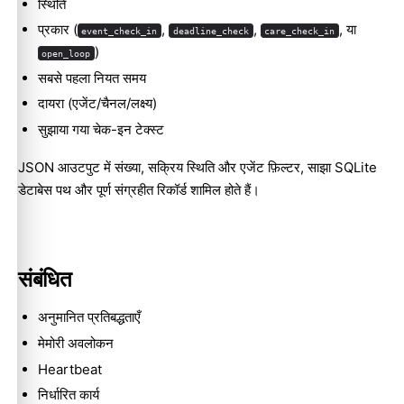
स्थिति
प्रकार (
,
,
, या
event_check_in
deadline_check
care_check_in
)
open_loop
सबसे पहला नियत समय
दायरा (एजेंट/चैनल/लक्ष्य)
सुझाया गया चेक-इन टेक्स्ट
JSON आउटपुट में संख्या, सक्रिय स्थिति और एजेंट फ़िल्टर, साझा SQLite
डेटाबेस पथ और पूर्ण संग्रहीत रिकॉर्ड शामिल होते हैं।
Molty
संबंधित
अनुमानित प्रतिबद्धताएँ
मेमोरी अवलोकन
Heartbeat
निर्धारित कार्य