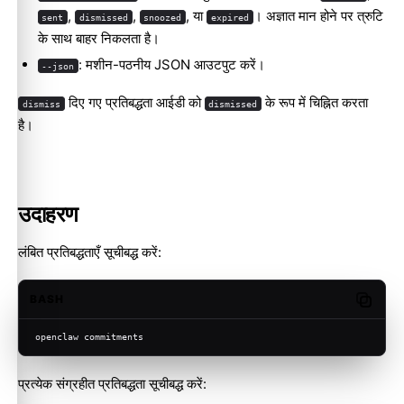
,
,
, या
। अज्ञात मान होने पर त्रुटि
sent
dismissed
snoozed
expired
के साथ बाहर निकलता है।
: मशीन-पठनीय JSON आउटपुट करें।
--json
दिए गए प्रतिबद्धता आईडी को
के रूप में चिह्नित करता
dismiss
dismissed
है।
उदाहरण
लंबित प्रतिबद्धताएँ सूचीबद्ध करें:
BASH
Copy c
openclaw commitments
प्रत्येक संग्रहीत प्रतिबद्धता सूचीबद्ध करें: