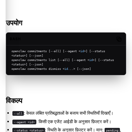
उपयोग
BASH
Copy c
openclaw commitments [--all] [--agent <
id
>] [--status 
<status>] [--json]
openclaw commitments list [--all] [--agent <
id
>] [--status 
<status>] [--json]
openclaw commitments dismiss <
id
...> [--json]
विकल्प
: केवल लंबित प्रतिबद्धताओं के बजाय सभी स्थितियाँ दिखाएँ।
--all
: किसी एक एजेंट आईडी के अनुसार फ़िल्टर करें।
--agent <id>
: स्थिति के अनुसार फ़िल्टर करें। मान:
,
--status <status>
pending