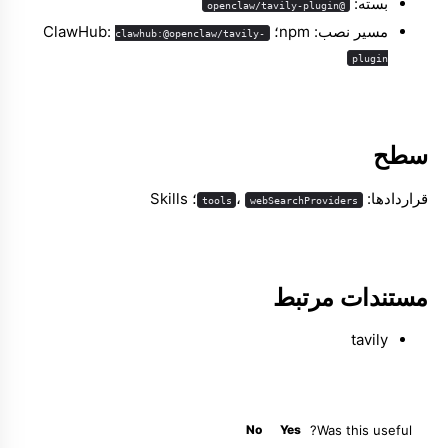
بسته:
@openclaw/tavily-plugin
مسیر نصب: npm؛ ClawHub:
clawhub:@openclaw/tavily-
plugin
Molty
سطح
قراردادها:
،
؛ Skills
tools
webSearchProviders
مستندات مرتبط
tavily
No
Yes
Was this useful?