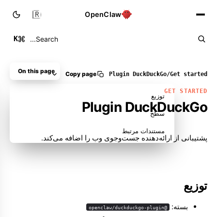
🇮🇷
OpenClaw
K
Search...
On this page
Copy page
Plugin DuckDuckGo
/
Get started
GET STARTED
توزیع
Plugin DuckDuckGo
سطح
مستندات مرتبط
پشتیبانی از ارائه‌دهنده جست‌وجوی وب را اضافه می‌کند.
توزیع
بسته:
@openclaw/duckduckgo-plugin