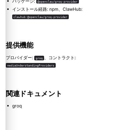
パッケージ:
@openclaw/groq-provider
インストール経路: npm、ClawHub:
clawhub:@openclaw/groq-provider
Molty
提供機能
プロバイダー:
、コントラクト:
groq
mediaUnderstandingProviders
関連ドキュメント
groq