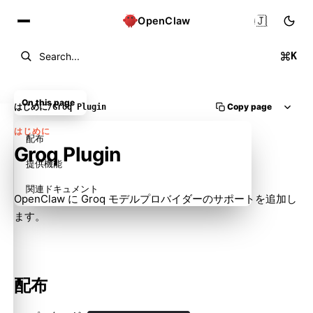
🇯🇵
OpenClaw
K
Search...
On this page
Copy page
はじめに
/
Groq Plugin
はじめに
配布
Groq Plugin
提供機能
関連ドキュメント
OpenClaw に Groq モデルプロバイダーのサポートを追加し
ます。
配布