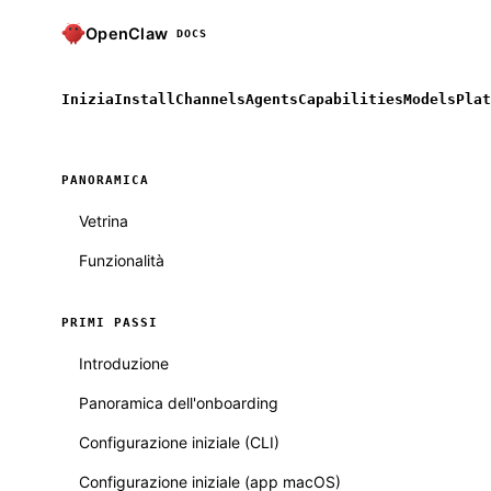
OpenClaw
DOCS
Inizia
Install
Channels
Agents
Capabilities
Models
Plat
PANORAMICA
Vetrina
Funzionalità
PRIMI PASSI
Introduzione
Panoramica dell'onboarding
Configurazione iniziale (CLI)
Configurazione iniziale (app macOS)