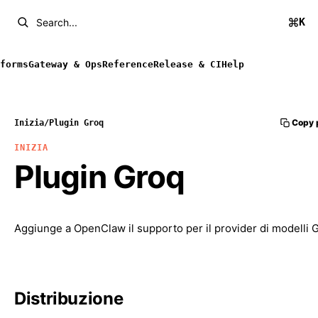
K
Search...
forms
Gateway & Ops
Reference
Release & CI
Help
Copy 
Inizia
/
Plugin Groq
INIZIA
Plugin Groq
Aggiunge a OpenClaw il supporto per il provider di modelli 
Distribuzione