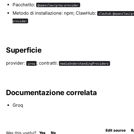
Pacchetto:
@openclaw/groq-provider
Metodo di installazione: npm; ClawHub:
clawhub:@openclaw/g
provider
Superficie
provider:
; contratti:
groq
mediaUnderstandingProviders
Documentazione correlata
Groq
Edit source
R
Was this useful?
Yes
No