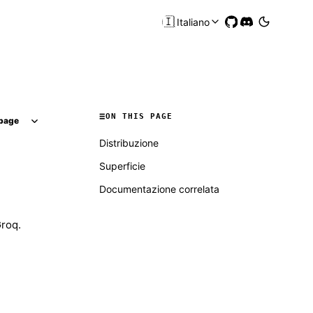
🇮🇹
Italiano
ON THIS PAGE
page
Distribuzione
Superficie
Documentazione correlata
Groq.
Molty