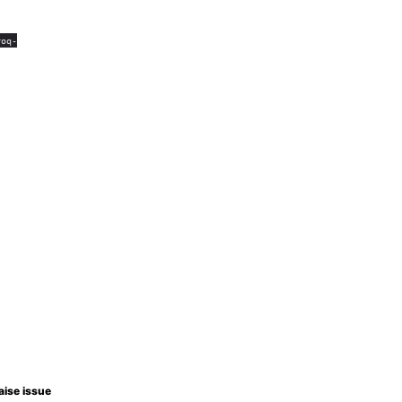
roq-
aise issue