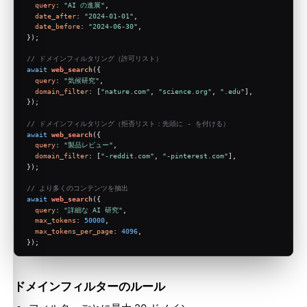
query
: 
"AI の進展"
,
date_after
: 
"2024-01-01"
,
date_before
: 
"2024-06-30"
,
});
// ドメインフィルタリング（許可リスト）
await
web_search
({
query
: 
"気候研究"
,
domain_filter
: [
"nature.com"
, 
"science.org"
, 
".edu"
],
});
// ドメインフィルタリング（拒否リスト：先頭に - を付ける）
await
web_search
({
query
: 
"製品レビュー"
,
domain_filter
: [
"-reddit.com"
, 
"-pinterest.com"
],
});
// より多くのコンテンツを抽出
await
web_search
({
query
: 
"詳細な AI 研究"
,
max_tokens
: 
50000
,
max_tokens_per_page
: 
4096
,
});
ドメインフィルターのルール