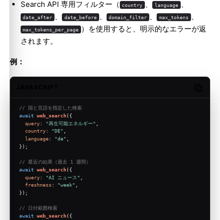
Search API 専用フィルター（
、
、
country
language
、
、
、
、
date_after
date_before
domain_filter
max_tokens
）を使用すると、明示的なエラーが返
max_tokens_per_page
されます。
例：
JAVASCRIPT
Copy c
// 国と言語を指定した検索
await
web_search
({
query
: 
"再生可能エネルギー"
,
country
: 
"DE"
,
language
: 
"de"
,
});
// 最近の結果（過去 1 週間）
await
web_search
({
query
: 
"AI ニュース"
,
freshness
: 
"week"
,
});
// 日付範囲検索
await
web_search
({