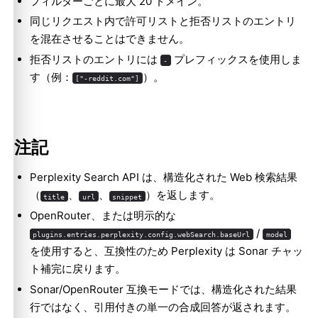
フィルターごとに最大 20 ドメイン。
同じリクエスト内で許可リストと拒否リストのエントリ
を混在させることはできません。
拒否リストのエントリには
プレフィックスを使用しま
-
す（例：
）。
["-reddit.com"]
注記
Perplexity Search API は、構造化された Web 検索結果
（
、
、
）を返します。
title
url
snippet
OpenRouter、または明示的な
/
plugins.entries.perplexity.config.webSearch.baseUrl
model
を使用すると、互換性のため Perplexity は Sonar チャッ
ト補完に戻ります。
Sonar/OpenRouter 互換モードでは、構造化された結果
行ではなく、引用付きの単一の合成回答が返されます。