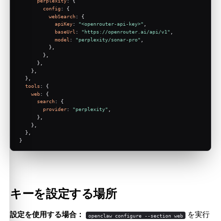
perplexity
: {
config
: {
webSearch
: {
apiKey
: 
"<openrouter-api-key>"
,
baseUrl
: 
"https://openrouter.ai/api/v1"
,
model
: 
"perplexity/sonar-pro"
,
          },
        },
      },
    },
  },
tools
: {
web
: {
search
: {
provider
: 
"perplexity"
,
      },
    },
  },
}
キーを設定する場所
設定を使用する場合：
を実行
openclaw configure --section web