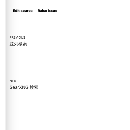
Edit source
Raise issue
PREVIOUS
並列検索
NEXT
SearXNG 検索