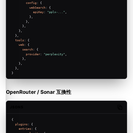
config
: {
webSearch
: {
apiKey
: 
"pplx-..."
,
          },
        },
      },
    },
  },
tools
: {
web
: {
search
: {
provider
: 
"perplexity"
,
      },
    },
  },
}
OpenRouter / Sonar 互換性
JSON5
Copy c
{
plugins
: {
entries
: {