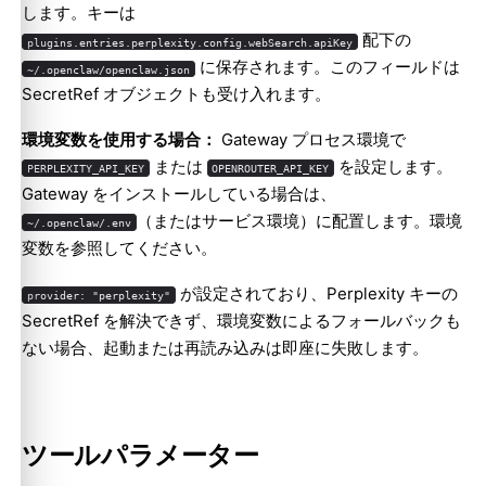
します。キーは
配下の
plugins.entries.perplexity.config.webSearch.apiKey
に保存されます。このフィールドは
~/.openclaw/openclaw.json
SecretRef オブジェクトも受け入れます。
環境変数を使用する場合：
Gateway プロセス環境で
または
を設定します。
PERPLEXITY_API_KEY
OPENROUTER_API_KEY
Gateway をインストールしている場合は、
（またはサービス環境）に配置します。
環境
~/.openclaw/.env
変数
を参照してください。
が設定されており、Perplexity キーの
provider: "perplexity"
SecretRef を解決できず、環境変数によるフォールバックも
ない場合、起動または再読み込みは即座に失敗します。
ツールパラメーター