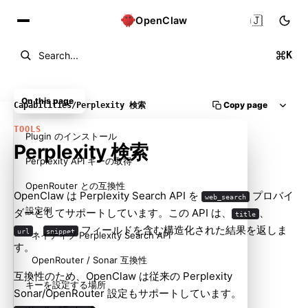
🇯🇵
OpenClaw
K
Search...
On this page
Copy page
Capabilities
/
Perplexity 検索
TOOLS
Plugin のインストール
Perplexity 検索
Perplexity API キーの取得
OpenRouter との互換性
OpenClaw は Perplexity Search API を
プロバイ
web_search
設定例
ダーとしてサポートしています。この API は、
、
title
、
フィールドを含む構造化された結果を返しま
url
snippet
ネイティブ Perplexity Search API
す。
OpenRouter / Sonar 互換性
互換性のため、OpenClaw は従来の Perplexity
キーを設定する場所
Sonar/OpenRouter 設定もサポートしています。