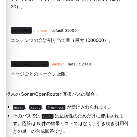
20）。
number
default: 25000
max_tokens
コンテンツの合計割り当て量（最大 1000000）。
number
default: 2048
max_tokens_per_page
ページごとのトークン上限。
従来の Sonar/OpenRouter 互換パスの場合：
、
、
が受け入れられます。
query
count
freshness
そのパスでは
は互換性のためだけに使用されま
count
す。応答は N 件の結果リストではなく、引き続き引用付
きの単一の合成回答です。