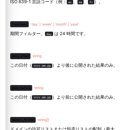
ISO 639-1 言語コード（例：
、
、
）。
en
de
fr
'day' | 'week' | 'month' | 'year'
freshness
期間フィルター。
は 24 時間です。
day
string
date_after
この日付（
）より後に公開された結果のみ。
YYYY-MM-DD
string
date_before
この日付（
）より前に公開された結果のみ。
YYYY-MM-DD
string[]
domain_filter
ドメインの許可リストまたは拒否リストの配列（最大