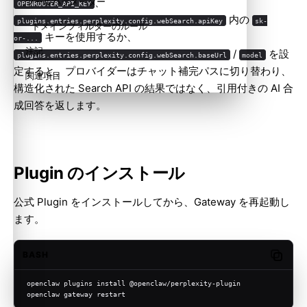
、
ツールパラメーター
OPENROUTER_API_KEY
内の
plugins.entries.perplexity.config.webSearch.apiKey
sk-
ドメインフィルターのルール
キーを使用するか、
or-...
注記
/
を設
plugins.entries.perplexity.config.webSearch.baseUrl
model
定すると、プロバイダーはチャット補完パスに切り替わり、
関連項目
構造化された Search API の結果ではなく、引用付きの AI 合
成回答を返します。
Plugin のインストール
公式 Plugin をインストールしてから、Gateway を再起動し
ます。
BASH
Copy c
openclaw plugins install @openclaw/perplexity-plugin
openclaw gateway restart