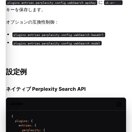
に
plugins.entries.perplexity.config.webSearch.apiKey
sk-or-...
キーを保存します。
オプションの互換性制御：
plugins.entries.perplexity.config.webSearch.baseUrl
plugins.entries.perplexity.config.webSearch.model
設定例
ネイティブ Perplexity Search API
JSON5
Copy c
{
plugins
: {
entries
: {
perplexity
: {