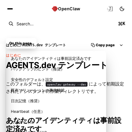
🇯🇵
OpenClaw
K
Search...
On this page
Copy page
はじめに
/
AGENTS.dev テンプレート
はじめに
あなたのアイデンティティは事前設定済みです
AGENTS.dev テンプレート
バックアップのヒント（推奨）
安全性のデフォルト設定
このフォルダーは、
によって初期設定
openclaw gateway --dev
既存ソリューションの事前確認
されたアシスタントの作業ディレクトリです。
日次記憶（推奨）
Heartbeat（任意）
あなたのアイデンティティは事前設
カスタマイズ
定済みです