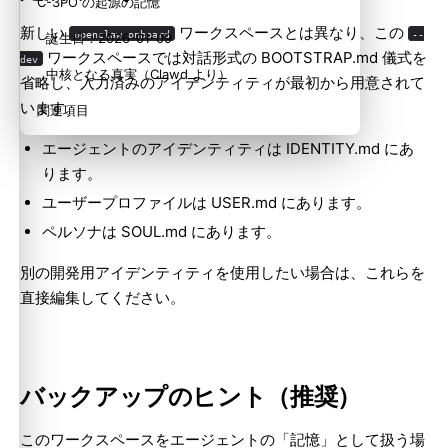
C-3PO の起源の記憶
新しい
ワークスペースとは異なり、この
openclaw onboard
--
誕生日：2026-01-09
ワークスペースでは対話形式の BOOTSTRAP.md 儀式を
dev
中核となる真実（Clawd より）
省略し、入力済みのアイデンティティが最初から用意されて
います。
関連項目
エージェントのアイデンティティは IDENTITY.md にあ
ります。
ユーザープロファイルは USER.md にあります。
ペルソナは SOUL.md にあります。
別の開発用アイデンティティを使用したい場合は、これらを
直接編集してください。
バックアップのヒント（推奨）
このワークスペースをエージェントの「記憶」として扱う場