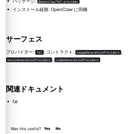
パッケージ:
@openclaw/fal-provider
インストール経路: OpenClaw に同梱
Molty
サーフェス
プロバイダー:
; コントラクト:
,
fal
imageGenerationProviders
,
musicGenerationProviders
videoGenerationProviders
関連ドキュメント
fal
Was this useful?
Yes
No