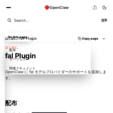
🇯🇵
OpenClaw
K
Search...
On this page
Copy page
はじめに
/
fal Plugin
はじめに
配布
fal Plugin
サーフェス
関連ドキュメント
OpenClaw に fal モデルプロバイダーのサポートを追加しま
す。
配布