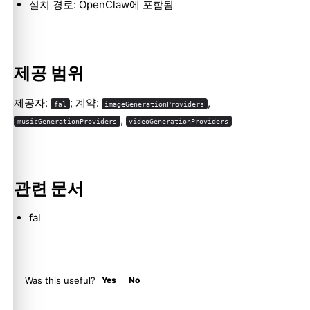
설치 경로: OpenClaw에 포함됨
Molty
제공 범위
제공자:
; 계약:
,
fal
imageGenerationProviders
,
musicGenerationProviders
videoGenerationProviders
관련 문서
fal
Was this useful?
Yes
No