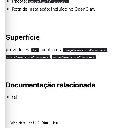
Pacote:
@openclaw/fal-provider
Rota de instalação: incluído no OpenClaw
Molty
Superfície
provedores:
; contratos:
,
fal
imageGenerationProviders
,
musicGenerationProviders
videoGenerationProviders
Documentação relacionada
fal
Was this useful?
Yes
No