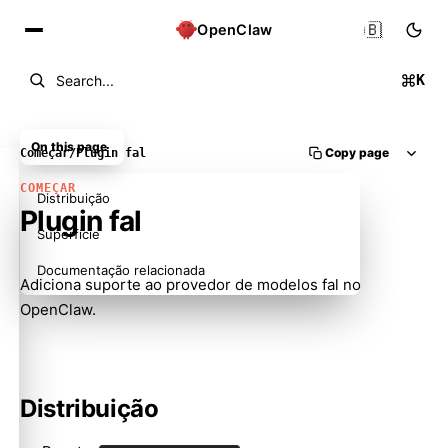
🇧🇷
OpenClaw
K
Search...
On this page
Copy page
Começar
/
Plugin fal
COMEÇAR
Distribuição
Plugin fal
Superfície
Documentação relacionada
Adiciona suporte ao provedor de modelos fal no
OpenClaw.
Distribuição