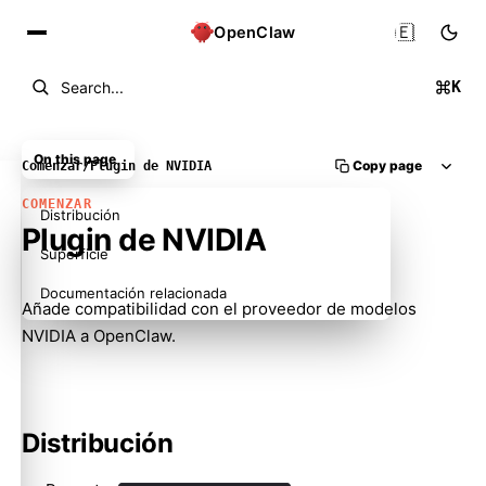
🇪🇸
OpenClaw
K
Search...
On this page
Copy page
Comenzar
/
Plugin de NVIDIA
COMENZAR
Distribución
Plugin de NVIDIA
Superficie
Documentación relacionada
Añade compatibilidad con el proveedor de modelos
NVIDIA a OpenClaw.
Distribución