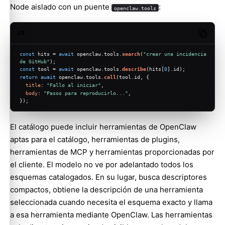
Node aislado con un puente
:
openclaw.tools
JS
Copy c
const
 hits = 
await
 openclaw.
tools
.
search
(
"crear una incidencia 
de GitHub"
);
const
 tool = 
await
 openclaw.
tools
.
describe
(hits[
0
].
id
);
return
await
 openclaw.
tools
.
call
(tool.
id
, {
title
: 
"Fallo al iniciar"
,
body
: 
"Pasos para reproducirlo..."
,
});
El catálogo puede incluir herramientas de OpenClaw
aptas para el catálogo, herramientas de plugins,
herramientas de MCP y herramientas proporcionadas por
el cliente. El modelo no ve por adelantado todos los
esquemas catalogados. En su lugar, busca descriptores
compactos, obtiene la descripción de una herramienta
seleccionada cuando necesita el esquema exacto y llama
a esa herramienta mediante OpenClaw. Las herramientas