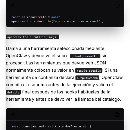
JS
Copy c
const
 calendarCreate = 
await
openclaw.
tools
.
describe
(
"mcp:calendar:create_event"
);
openclaw.tools.call(id, args)
Llama a una herramienta seleccionada mediante
OpenClaw y devuelve el sobre
sin
{ tool, result }
procesar. Las herramientas que devuelven JSON
normalmente colocan su valor en
. Si una
result.details
herramienta de confianza declara
, OpenClaw
outputSchema
compila el esquema antes de la ejecución y valida el
final después de los hooks habituales de la
details
herramienta y antes de devolver la llamada del catálogo.
JS
Copy c
await
 openclaw.
tools
.
call
(calendarCreate.
id
, {