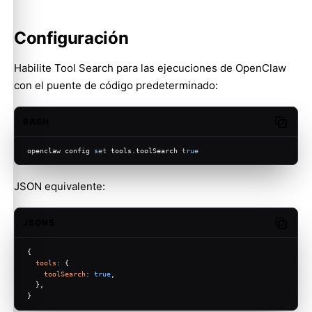
Configuración
Habilite Tool Search para las ejecuciones de OpenClaw
con el puente de código predeterminado:
BASH
Copy c
openclaw config 
set
 tools.toolSearch 
true
JSON equivalente:
JSON5
Copy c
{
tools
: {
toolSearch
: 
true
,
  },
}