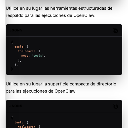
Utilice en su lugar las herramientas estructuradas de
respaldo para las ejecuciones de OpenClaw:
JSON5
Copy c
{
tools
: {
toolSearch
: {
mode
: 
"tools"
,
    },
  },
}
Utilice en su lugar la superficie compacta de directorio
para las ejecuciones de OpenClaw:
JSON5
Copy c
{
tools
: {
toolSearch
: {