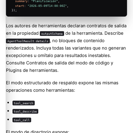
summary
: 
"Planificación"
,
start
: 
"2026-05-09T14:00:00Z"
,
});
Los autores de herramientas declaran contratos de salida
en la propiedad
de la herramienta. Describe
outputSchema
, no bloques de contenido
AgentToolResult.details
renderizados. Incluya todas las variantes que no generan
excepciones u omítalo para resultados inestables.
Consulte
Contratos de salida del modo de código
y
Plugins de herramientas
.
El modo estructurado de respaldo expone las mismas
operaciones como herramientas:
tool_search
tool_describe
tool_call
El modo de directorio expone: