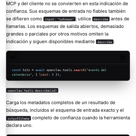
MCP y del cliente no se convierten en esta indicación de
confianza. Sus esquemas de entrada no fiables también
se difieren como
; utilice
antes de
input: "unknown"
describe
llamarlas. Los esquemas de salida abiertos, demasiado
grandes o parciales por otros motivos omiten la
indicación y siguen disponibles mediante
.
describe
JS
Copy c
const
 hits = 
await
 openclaw.
tools
.
search
(
"evento del 
calendario"
, { 
limit
: 
5
 });
openclaw.tools.describe(id)
Carga los metadatos completos de un resultado de
búsqueda, incluidos el esquema de entrada exacto y el
completo de confianza cuando la herramienta
outputSchema
declara uno.