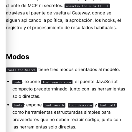
cliente de MCP ni secretos.
openclaw.tools.call(...)
atraviesa el puente de vuelta al Gateway, donde se
siguen aplicando la política, la aprobación, los hooks, el
registro y el procesamiento de resultados habituales.
Modos
tiene tres modos orientados al modelo:
tools.toolSearch
: expone
, el puente JavaScript
code
tool_search_code
compacto predeterminado, junto con las herramientas
solo directas.
: expone
,
y
tools
tool_search
tool_describe
tool_call
como herramientas estructuradas simples para
proveedores que no deben recibir código, junto con
las herramientas solo directas.