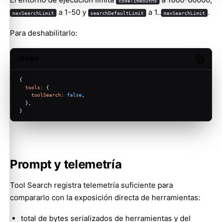
codeTimeoutMs
a 1-50 y
a 1..
.
maxSearchLimit
searchDefaultLimit
maxSearchLimit
Para deshabilitarlo:
JSON5
Copy c
{
tools
: {
toolSearch
: 
false
,
  },
}
Prompt y telemetría
Tool Search registra telemetría suficiente para
compararlo con la exposición directa de herramientas:
total de bytes serializados de herramientas y del