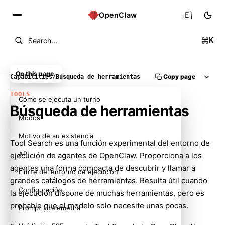
🇪🇸
OpenClaw
K
Search...
On this page
Copy page
Capabilities
/
Búsqueda de herramientas
TOOLS
Cómo se ejecuta un turno
Búsqueda de herramientas
Modos
Motivo de su existencia
Tool Search es una función experimental del entorno de
API
ejecución de agentes de OpenClaw. Proporciona a los
agentes una forma compacta de descubrir y llamar a
Límite del entorno de ejecución
grandes catálogos de herramientas. Resulta útil cuando
Configuración
la ejecución dispone de muchas herramientas, pero es
probable que el modelo solo necesite unas pocas.
Prompt y telemetría