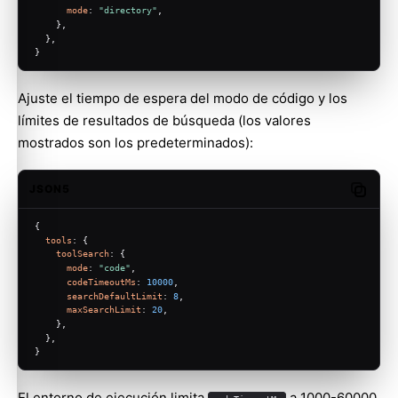
mode
: 
"directory"
,
    },
  },
}
Ajuste el tiempo de espera del modo de código y los
límites de resultados de búsqueda (los valores
mostrados son los predeterminados):
JSON5
Copy c
{
tools
: {
toolSearch
: {
mode
: 
"code"
,
codeTimeoutMs
: 
10000
,
searchDefaultLimit
: 
8
,
maxSearchLimit
: 
20
,
    },
  },
}
El entorno de ejecución limita
a 1000-60000,