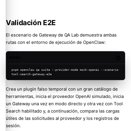
Validación E2E
El escenario de Gateway de QA Lab demuestra ambas
rutas con el entorno de ejecución de OpenClaw:
BASH
Copy c
pnpm openclaw qa suite --provider-mode mock-openai --scenario 
tool-search-gateway-e2e
Crea un plugin falso temporal con un gran catálogo de
herramientas, inicia el proveedor OpenAI simulado, inicia
un Gateway una vez en modo directo y otra vez con Tool
Search habilitado y, a continuación, compara las cargas
útiles de las solicitudes al proveedor y los registros de
sesión.