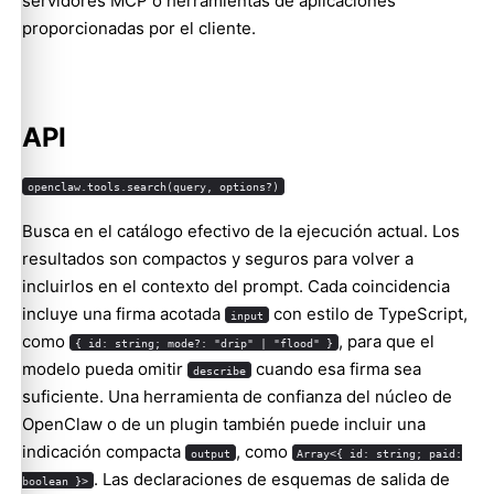
servidores MCP o herramientas de aplicaciones
proporcionadas por el cliente.
API
openclaw.tools.search(query, options?)
Busca en el catálogo efectivo de la ejecución actual. Los
resultados son compactos y seguros para volver a
incluirlos en el contexto del prompt. Cada coincidencia
incluye una firma acotada
con estilo de TypeScript,
input
como
, para que el
{ id: string; mode?: "drip" | "flood" }
modelo pueda omitir
cuando esa firma sea
describe
suficiente. Una herramienta de confianza del núcleo de
OpenClaw o de un plugin también puede incluir una
indicación compacta
, como
output
Array<{ id: string; paid:
. Las declaraciones de esquemas de salida de
boolean }>