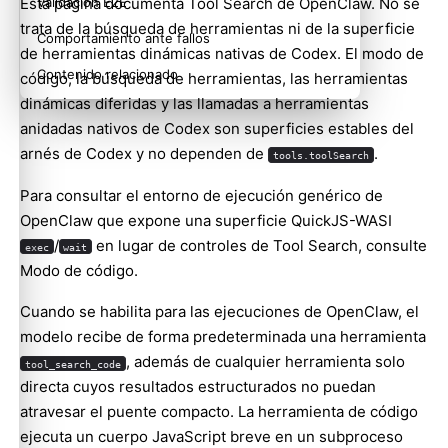
Esta página documenta Tool Search de OpenClaw. No se
Validación E2E
trata de la búsqueda de herramientas ni de la superficie
Comportamiento ante fallos
de herramientas dinámicas nativas de Codex. El modo de
Contenido relacionado
código, la búsqueda de herramientas, las herramientas
dinámicas diferidas y las llamadas a herramientas
anidadas nativos de Codex son superficies estables del
arnés de Codex y no dependen de
.
tools.toolSearch
Para consultar el entorno de ejecución genérico de
OpenClaw que expone una superficie QuickJS-WASI
/
en lugar de controles de Tool Search, consulte
exec
wait
Modo de código
.
Cuando se habilita para las ejecuciones de OpenClaw, el
modelo recibe de forma predeterminada una herramienta
, además de cualquier herramienta solo
tool_search_code
directa cuyos resultados estructurados no puedan
atravesar el puente compacto. La herramienta de código
ejecuta un cuerpo JavaScript breve en un subproceso