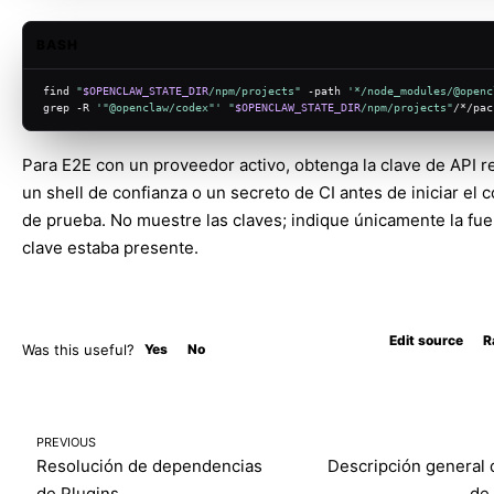
BASH
find 
"
$OPENCLAW_STATE_DIR
/npm/projects"
 -path 
'*/node_modules/@openc
grep -R 
'"@openclaw/codex"'
"
$OPENCLAW_STATE_DIR
/npm/projects"
/*/pac
Para E2E con un proveedor activo, obtenga la clave de API r
un shell de confianza o un secreto de CI antes de iniciar el
de prueba. No muestre las claves; indique únicamente la fuen
clave estaba presente.
Edit source
R
Was this useful?
Yes
No
PREVIOUS
Resolución de dependencias
Descripción general
de Plugins
de