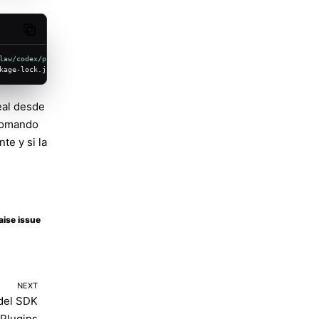
Molty
Copy code
law/codex/package.json'
 -
print
kage-lock.json
eal desde
 comando
te y si la
aise issue
NEXT
 del SDK
 Plugins