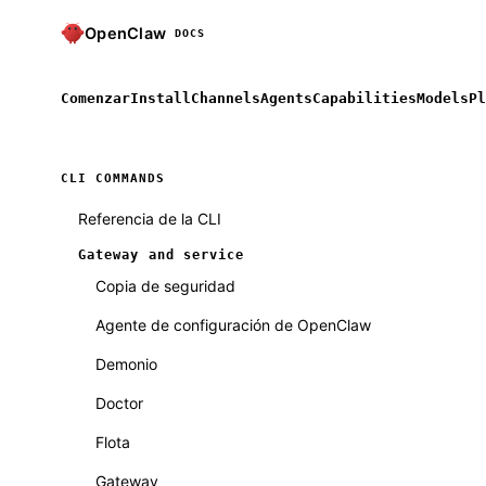
OpenClaw
DOCS
Comenzar
Install
Channels
Agents
Capabilities
Models
Pl
CLI COMMANDS
Referencia de la CLI
Gateway and service
Copia de seguridad
Agente de configuración de OpenClaw
Demonio
Doctor
Flota
Gateway