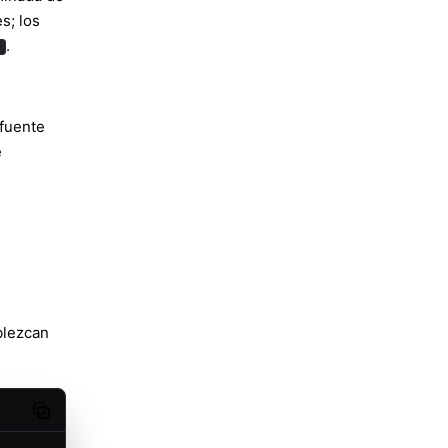
s; los
.
l
 fuente
e
blezcan
Copy code