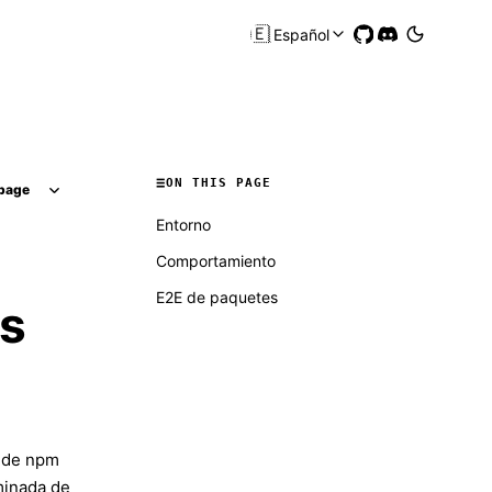
🇪🇸
Español
ON THIS PAGE
page
Entorno
Comportamiento
E2E de paquetes
ns
l de npm
rminada de