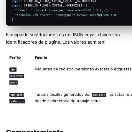
export
 OPENCLAW_ALLOW_PLUGIN_INSTALL_OVERRIDES=1
export
 OPENCLAW_PLUGIN_INSTALL_OVERRIDES=
'{
"codex"
: 
"npm-pack:/tmp/openclaw-codex-2026.5.8.tgz"
,
"openclaw-web-search"
: 
"npm:@openclaw/web-search@2026.5.8"
}
'
El mapa de sustituciones es un JSON cuyas claves son
identificadores de plugins. Los valores admiten:
Prefijo
Fuente
Paquetes de registro, versiones exactas o etiquetas
npm:
<registry-
spec>
Tarballs locales generados por
; las rutas re
npm-pack:
npm pack
desde el directorio de trabajo actual
<path.tgz>