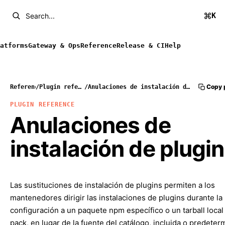
K
Search...
atforms
Gateway & Ops
Reference
Release & CI
Help
Copy 
Reference
/
Plugin reference
/
Anulaciones de instalación de plugins
PLUGIN REFERENCE
Anulaciones de
instalación de plugi
Las sustituciones de instalación de plugins permiten a los
mantenedores dirigir las instalaciones de plugins durante la
configuración a un paquete npm específico o un tarball loca
pack, en lugar de la fuente del catálogo, incluida o predete