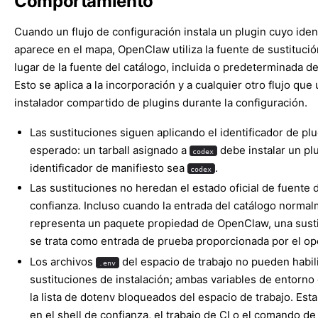
Comportamiento
Cuando un flujo de configuración instala un plugin cuyo iden
aparece en el mapa, OpenClaw utiliza la fuente de sustituci
lugar de la fuente del catálogo, incluida o predeterminada d
Esto se aplica a la incorporación y a cualquier otro flujo que u
instalador compartido de plugins durante la configuración.
Las sustituciones siguen aplicando el identificador de plu
esperado: un tarball asignado a
debe instalar un pl
codex
identificador de manifiesto sea
.
codex
Las sustituciones no heredan el estado oficial de fuente 
confianza. Incluso cuando la entrada del catálogo norma
representa un paquete propiedad de OpenClaw, una sust
se trata como entrada de prueba proporcionada por el op
Los archivos
del espacio de trabajo no pueden habili
.env
sustituciones de instalación; ambas variables de entorno
la lista de dotenv bloqueados del espacio de trabajo. Est
en el shell de confianza, el trabajo de CI o el comando d