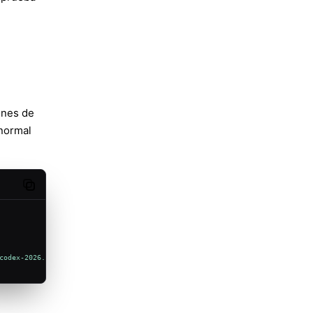
iones de
 normal
Copy code
codex-2026.5.8.tgz"}'
 \