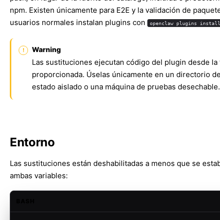
npm. Existen únicamente para E2E y la validación de paquete
usuarios normales instalan plugins con
openclaw plugins instal
Warning
Las sustituciones ejecutan código del plugin desde la
proporcionada. Úselas únicamente en un directorio d
estado aislado o una máquina de pruebas desechable.
Entorno
Las sustituciones están deshabilitadas a menos que se esta
ambas variables:
BASH