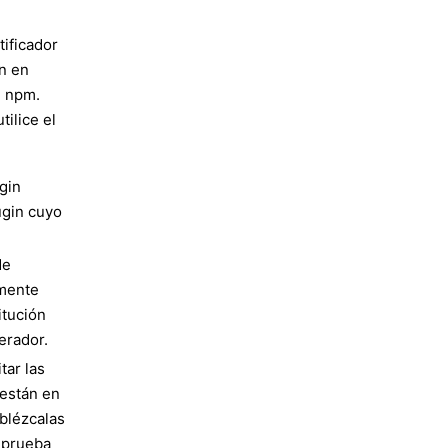
tificador
ón en
e npm.
tilice el
gin
ugin cuyo
de
lmente
itución
erador.
tar las
 están en
ablézcalas
e prueba