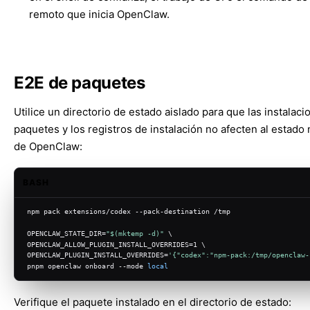
remoto que inicia OpenClaw.
E2E de paquetes
Utilice un directorio de estado aislado para que las instalac
paquetes y los registros de instalación no afecten al estado
de OpenClaw:
BASH
npm pack extensions/codex --pack-destination /tmp
OPENCLAW_STATE_DIR=
"
$(mktemp -d)
"
 \
OPENCLAW_ALLOW_PLUGIN_INSTALL_OVERRIDES=1 \
OPENCLAW_PLUGIN_INSTALL_OVERRIDES=
'{"codex":"npm-pack:/tmp/openclaw-
pnpm openclaw onboard --mode 
local
Verifique el paquete instalado en el directorio de estado: